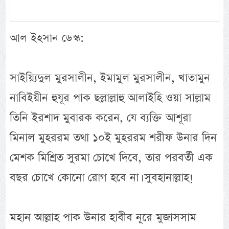
আল ইহসান ডেস্ক:
সাইয়্যিদুল মুরসালীন, ইমামুল মুরসালীন, খাতামুন
নাবিইয়ীন হুযূর পাক ছল্লাল্লাহু আলাইহি ওয়া সাল্লাম
তিনি ইরশাদ মুবারক করেন, যে ব্যক্তি আশূরা
মিনাল মুহররম তথা ১০ই মুহররম শরীফ উনার দিন
মেশক মিশ্রিত সুরমা চোখে দিবে, তার পরবর্তী এক
বছর চোখে কোনো রোগ হবে না। সুবহানাল্লাহ!
মহান আল্লাহ পাক উনার হাবীব নূরে মুজাসসাম