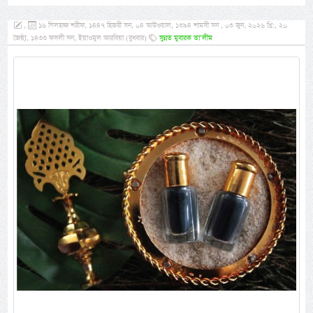
,
১৬ যিলহজ্জ শরীফ, ১৪৪৭ হিজরী সন, ০৪ আউওয়াল, ১৩৯৪ শামসী সন , ০৩ জুন, ২০২৬ খ্রি:, ২০
জৈষ্ঠ্য, ১৪৩৩ ফসলী সন, ইয়াওমুল আরবিয়া (বুধবার)
সুন্নত মুবারক তা’লীম