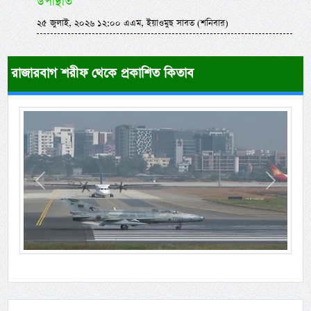
উপস্থিতি
২৫ জুলাই, ২০২৬ ১২:০০ এএম, ইয়াওমুছ সাবত (শনিবার)
রাজারবাগ শরীফ থেকে প্রকাশিত কিতাব
Previous
Next