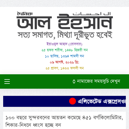
ইয়াওমুল আহাদ (রোববার)
২৫ ছফর শরীফ, ১৪৪৮ হিজরী সন
১০ ছালিছ, ১৩৯৪ শামসী সন
০৯ আগস্ট, ২০২৬ খ্রি:
২৫ শ্রাবণ, ১৪৩৩ ফসলী সন
নামাজের সময়সুচি দেখুন
এলিভেটেড এক্সপ্রেসওয়ের 
১০০ বছরে সুন্দরবনের আয়তন কমেছে ৪৫১ বর্গকিলোমিটার,
শিকার-নিধনে ধ্বংস হচ্ছে বন