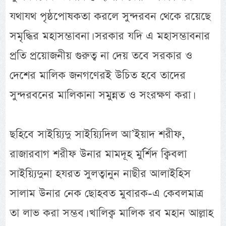
যথাযথ পৃষ্ঠপোষকতা করলে সুন্দরবন থেকে রয়েছে
সমৃদ্ধির মহাসম্ভাবনা। সরকার যদি এ মহাসম্ভাবনার
প্রতি প্রয়োজনীয় গুরুত্ব না দেয় তবে সরকার ও
দেশের মালিক জনগণেরই উচিত হবে তাদের
সুন্দরবনের মালিকানা সমুন্নত ও সংরক্ষণ করা।
ছহিবে সাইয়্যিদু সাইয়্যিদিল আ’ইয়াদ শরীফ,
রাজারবাগ শরীফ উনার মামদূহ মুর্র্শিদ ক্বিবলা
সাইয়্যিদুনা হযরত সুলত্বানুন নাছীর আলাইহিস
সালাম উনার নেক ছোহবত মুবারক-এ কেবলমাত্র
তা লাভ করা সম্ভব। খালিক্ব মালিক রব মহান আল্লাহ