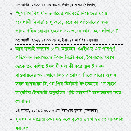
০৮ আগস্ট, ২০২৬ ১২:০০ এএম, ইয়াওমুছ সাবত (শনিবার)
“মুসলিম বিশ্ব যদি ডলারের পরিবর্তে নিজেদের মধ্যে
‘ইসলামী দিনার’ চালু করে, তবে তা পশ্চিমাদের জন্য
পারমাণবিক বোমার চেয়েও বড় ভয়ের কারণ হয়ে দাঁড়াবে।”
০৫ আগস্ট, ২০২৬ ১২:০০ এএম, ইয়াওমুল আরবিয়া (বুধবার)
আর জুলাই সনদের ৮ নং অনুচ্ছেদ খএইঞছ এর পরিপূর্ণ
প্রতিফলন। তারপরেও ঈমান বিক্রী করে, ইসলামের ধ্বংস
ডেকে তথাকথিত ইসলামী দল কী করে জুলাই সনদ
বাস্তবায়নের জন্য আন্দোলনের ঘোষণা দিতে পারে? জুলাই
সনদ বাস্তবায়ন বি.এন.পির নির্বাচনী ইশতেহারে এর সাথে
সাংঘর্ষিক। ইসলামী অনুভূতির প্রতি সহযোগী মনোভাবের চরম
খেলাফ।
০৪ আগস্ট, ২০২৬ ১২:০০ এএম, ইয়াওমুছ ছুলাছা (মঙ্গলবার)
মুসলমান মায়েরা কেন সন্তানকে বুকের দুধ খাওয়াতে গাফলতি
করবে?