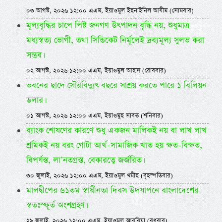
০৩ আগস্ট, ২০২৬ ১২:০০ এএম, ইয়াওমুল ইছনাইনিল আযীম (সোমবার)
মূল্যবৃদ্ধির চাপে পিষ্ট জনগণ উৎপাদন বৃদ্ধি নয়, শুধুমাত্র
মধ্যস্বত্য ভোগী, তথা সিন্ডিকেট নির্মূলেই দ্রব্যমূল্য সুলভ করা
সম্ভব।
০২ আগস্ট, ২০২৬ ১২:০০ এএম, ইয়াওমুল আহাদ (রোববার)
ভবনের ছাদে সৌরবিদ্যুৎ বছরে সাশ্রয় করতে পারে ১ বিলিয়ন
ডলার।
০১ আগস্ট, ২০২৬ ১২:০০ এএম, ইয়াওমুছ সাবত (শনিবার)
ব্যাংক শোষণের কারণে শুধু একজন মালিকই নয় বা লাখ লাখ
শ্রমিকই নয় বরং গোটা আর্থ-সামাজিক খাত হয় ক্ষত-বিক্ষত,
বিপর্যস্ত, লা’নতগ্রস্ত, বেকারত্বে জর্জরিত।
৩০ জুলাই, ২০২৬ ১২:০০ এএম, ইয়াওমুল খমীছ (বৃহস্পতিবার)
মালদ্বীপের ৬১তম স্বাধীনতা দিবস উদযাপনে বাংলাদেশের
স্বতঃস্ফূর্ত অংশগ্রহণ।
২৯ জুলাই, ২০২৬ ১২:০০ এএম, ইয়াওমুল আরবিয়া (বুধবার)