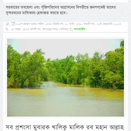
সরকারের অবহেলা এবং পূঁজিপতিদের আগ্রাসনের বিপরীতে জনগণকেই তাদের
সুন্দরবনের মালিকানা হেফাজত করতে হবে।
,
২৬শে রজবুল হারাম শরীফ, ১৪৪৪ হিজরী সন, ২০ তাসি, ১৩৯০ শামসী সন , ১৮ই ফেব্রুয়ারি, ২০২৩
খ্রি:, ০৪ ফাল্গুন, ১৪২৯ ফসলী সন, ইয়াওমুছ সাবত (শনিবার)
সম্পাদকীয়
সব প্রশংসা মুবারক খালিক্ব মালিক রব মহান আল্লাহ