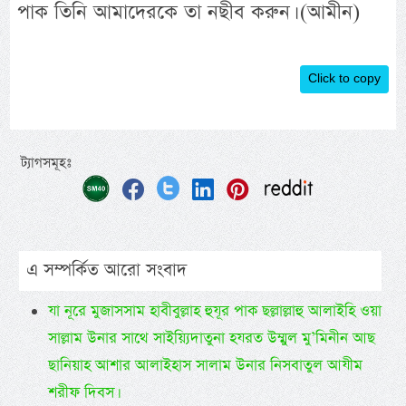
পাক তিনি আমাদেরকে তা নছীব করুন। (আমীন)
Click to copy
ট্যাগসমূহঃ
এ সম্পর্কিত আরো সংবাদ
যা নূরে মুজাসসাম হাবীবুল্লাহ হুযূর পাক ছল্লাল্লাহু আলাইহি ওয়া
সাল্লাম উনার সাথে সাইয়্যিদাতুনা হযরত উম্মুল মু’মিনীন আছ
ছানিয়াহ আশার আলাইহাস সালাম উনার নিসবাতুল আযীম
শরীফ দিবস।