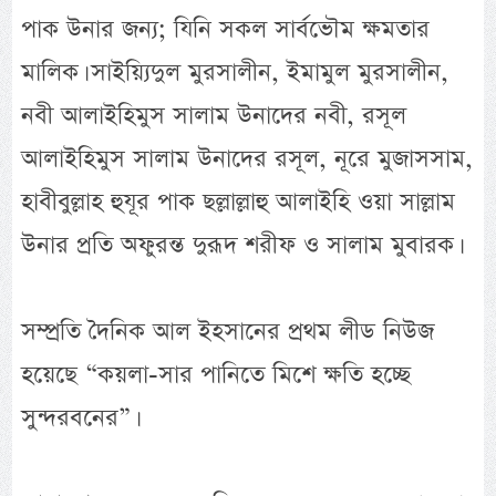
পাক উনার জন্য; যিনি সকল সার্বভৌম ক্ষমতার
মালিক। সাইয়্যিদুল মুরসালীন, ইমামুল মুরসালীন,
নবী আলাইহিমুস সালাম উনাদের নবী, রসূল
আলাইহিমুস সালাম উনাদের রসূল, নূরে মুজাসসাম,
হাবীবুল্লাহ হুযূর পাক ছল্লাল্লাহু আলাইহি ওয়া সাল্লাম
উনার প্রতি অফুরন্ত দুরূদ শরীফ ও সালাম মুবারক।
সম্প্রতি দৈনিক আল ইহসানের প্রথম লীড নিউজ
হয়েছে “কয়লা-সার পানিতে মিশে ক্ষতি হচ্ছে
সুন্দরবনের”।