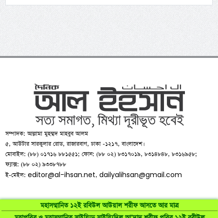
সম্পাদক: আল্লামা মুহম্মদ মাহবুব আলম
৫, আউটার সারকুলার রোড, রাজারবাগ, ঢাকা -১২১৭, বাংলাদেশ।
মোবাইল: (৮৮) ০১৭১৬ ৮৮১৫৫১; ফোন: (৮৮ ০২) ৮৩১৭০১৯, ৮৩১৪৮৪৮, ৮৩১৬৯৫৮;
ফ্যাক্স: (৮৮ ০২) ৯৩৩৮৭৮৮
editor@al-ihsan.net
dailyalihsan@gmail.com
ই-মেইল:
,
মহাসম্মানিত ১২ই রবিউল আউয়াল শরীফ আসতে আর মাত্র
মহাপবিত্র ও মহাসম্মানিত সাইয়্যিদু সাইয়্যিদিল আ’দাদ শরীফ পবিত্র ১২ই রবীউল