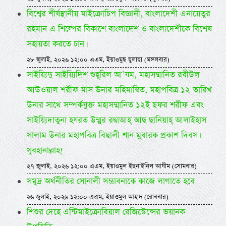
বিশ্বের শীর্ষস্থানীয় মাইক্রোচিপ বিজ্ঞানী, বাংলাদেশী এনায়েতুর
রহমান এ শিল্পের বিকাশে বাংলাদেশ ও বাংলাদেশীকে বিশেষ
সহায়তা করতে চান।
২৮ জুলাই, ২০২৬ ১২:০০ এএম, ইয়াওমুছ ছুলাছা (মঙ্গলবার)
সাইয়্যিদু সাইয়্যিদিশ শুহূরিল আ’যম, মহাসম্মানিত রবীউল
আউওয়াল শরীফ মাস উনার মহিমান্বিত, মহাপবিত্র ১২ তারিখ
উনার সাথে সম্পর্কযুক্ত মহাসম্মানিত ১২ই ছফর শরীফ এবং
সাইয়্যিদাতুনা হযরত উম্মুর রদ্বাআহ্ আছ ছানিয়াহ্ আলাইহাস
সালাম উনার মহাপবিত্র বিছালী শান মুবারক প্রকাশ দিবস।
সুবহানাল্লাহ!
২৭ জুলাই, ২০২৬ ১২:০০ এএম, ইয়াওমুল ইছনাইনিল আযীম (সোমবার)
সমুদ্র অর্থনীতির সোনালী সম্ভাবনাকে কাজে লাগাতে হবে
২৬ জুলাই, ২০২৬ ১২:০০ এএম, ইয়াওমুল আহাদ (রোববার)
শিশুর দেহে এন্টিমাইক্রোবিয়াল রেজিস্টেন্সের ভয়ানক