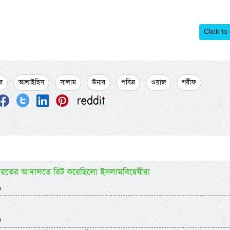
Click to
র
আলাইহিস
সালাম
উনার
পবিত্র
ওয়াজ
শরীফ
ারতের আদালতে রিট করেছিলো ইসলামবিদ্বেষীরা
)
)