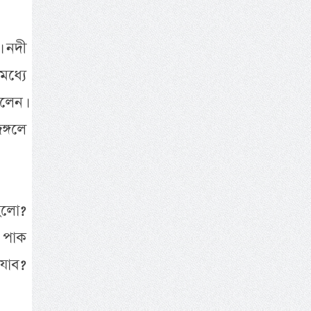
 নদী
ধ্যে
েলেন।
্গলে
হলো?
 পাক
যাব?