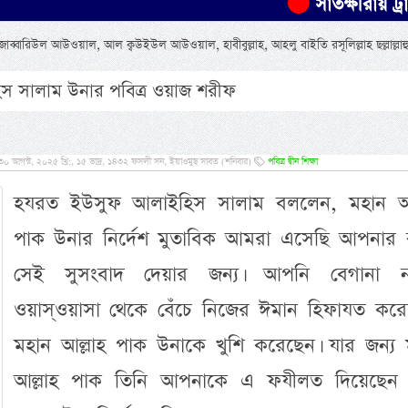
সাতক্ষীরায় ট্রাকচাপায় 
্বারিউল আউওয়াল, আল ক্বউইউল আউওয়াল, হাবীবুল্লাহ, আহলু বাইতি রসূলিল্লাহ ছল্লাল্লাহ
হিস সালাম উনার পবিত্র ওয়াজ শরীফ
আগস্ট, ২০২৫ খ্রি:, ১৫ ভাদ্র, ১৪৩২ ফসলী সন, ইয়াওমুছ সাবত (শনিবার)
পবিত্র দ্বীন শিক্ষা
হযরত ইউসুফ আলাইহিস সালাম বললেন, মহান আল
পাক উনার নির্দেশ মুতাবিক আমরা এসেছি আপনার 
সেই সুসংবাদ দেয়ার জন্য। আপনি বেগানা ন
ওয়াস্ওয়াসা থেকে বেঁচে নিজের ঈমান হিফাযত করে
মহান আল্লাহ পাক উনাকে খুশি করেছেন। যার জন্য 
আল্লাহ পাক তিনি আপনাকে এ ফযীলত দিয়েছেন