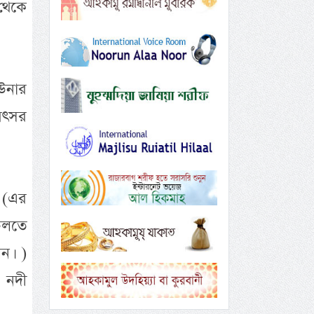
থেকে
উনার
বৎসর
 (এর
চলতে
ন। )
 নদী