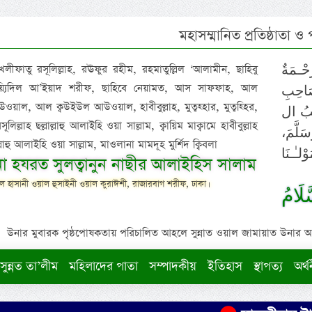
মহাসম্মানিত প্রতিষ্ঠাতা ও
 খলীফাতু রসূলিল্লাহ, রঊফুর রহীম, রহমাতুল্লিল ‘আলামীন, ছাহিবু
حْـمَةٌ
াইয়্যিদিল আ’ইয়াদ শরীফ, ছাহিবে নেয়ামত, আস সাফফাহ, আল
صَاحِبِ
ওয়াল, আল ক্বউইউল আউওয়াল, হাবীবুল্লাহ, মুত্বহ্হার, মুত্বহ্হির,
ِيْبُ ال
িল্লাহ ছল্লাল্লাহু আলাইহি ওয়া সাল্লাম, ক্বায়িম মাক্বামে হাবীবুল্লাহ
سَلَّمَ
াল্লাহু আলাইহি ওয়া সাল্লাম, মাওলানা মামদূহ মুর্শিদ ক্বিবলা
لـٰـنَا
ুনা হযরত সুলত্বানুন নাছীর আলাইহিস সালাম
 হাসানী ওয়াল হুসাইনী ওয়াল কুরাঈশী, রাজারবাগ শরীফ, ঢাকা।
لَامُ
উনার মুবারক পৃষ্ঠপোষকতায় পরিচালিত আহলে সুন্নাত ওয়াল জামায়াত উনার আক্বীদ
সুন্নত তা’লীম
মহিলাদের পাতা
সম্পাদকীয়
ইতিহাস
স্থাপত্য
অর্থ