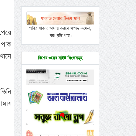
পবিত্র যাকাত আদায় করলে সম্পদ কমেনা,
 পেয়ে
বরং বৃদ্ধি পায়।
 পাক
খানে
বিশেষ ওয়েব সাইট লিংকসমূহ
 তিনি
ামায