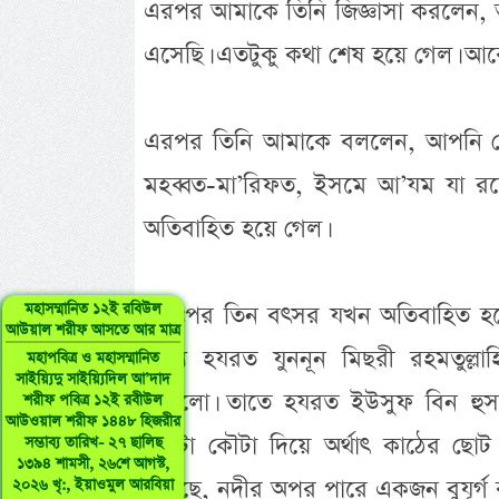
এরপর আমাকে তিনি জিজ্ঞাসা করলেন,
এসেছি। এতটুকু কথা শেষ হয়ে গেল। আ
এরপর তিনি আমাকে বললেন, আপনি ক
মহব্বত-মা’রিফত, ইসমে আ’যম যা র
অতিবাহিত হয়ে গেল।
মহাসম্মানিত ১২ই রবিউল
অতঃপর তিন বৎসর যখন অতিবাহিত হয়ে
আউয়াল শরীফ আসতে আর মাত্র
মধ্যে হযরত যুননূন মিছরী রহমতুল্
মহাপবিত্র ও মহাসম্মানিত
সাইয়্যিদু সাইয়্যিদিল আ’দাদ
থাকলো। তাতে হযরত ইউসুফ বিন হুসা
শরীফ পবিত্র ১২ই রবীউল
আউওয়াল শরীফ ১৪৪৮ হিজরীর
একটা কৌটা দিয়ে অর্থাৎ কাঠের ছো
সম্ভাব্য তারিখ- ২৭ ছালিছ
১৩৯৪ শামসী, ২৬শে আগস্ট,
রয়েছে, নদীর অপর পারে একজন বুযূর্গ 
২০২৬ খৃ:, ইয়াওমুল আরবিয়া