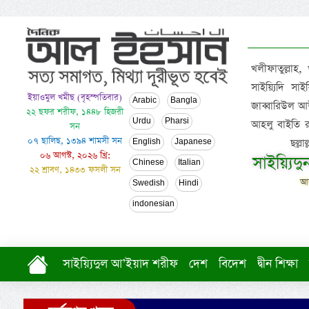
খলীফাতুল্লাহ,
সাইয়্যিদি স
ইয়াওমুল খমীছ (বৃহস্পতিবার)
Arabic
Bangla
জাব্বারিউল আউ
২২ ছফর শরীফ, ১৪৪৮ হিজরী
Urdu
Pharsi
আহলু বাইতি রসূল
সন
০৭ ছালিছ, ১৩৯৪ শামসী সন
ছল্ল
English
Japanese
০৬ আগস্ট, ২০২৬ খ্রি:
সাইয়্যিদ
Chinese
Italian
২২ শ্রাবণ, ১৪৩৩ ফসলী সন
আল
Swedish
Hindi
indonesian
সাইয়্যিদুল আ’ইয়াদ শরীফ
দেশ
বিদেশ
দ্বীন শিক্ষা