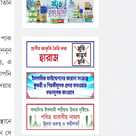
তিনি
হ পাক
ুননূন
য, এ
 আপনি
দেয়ার
থানে
ন সে