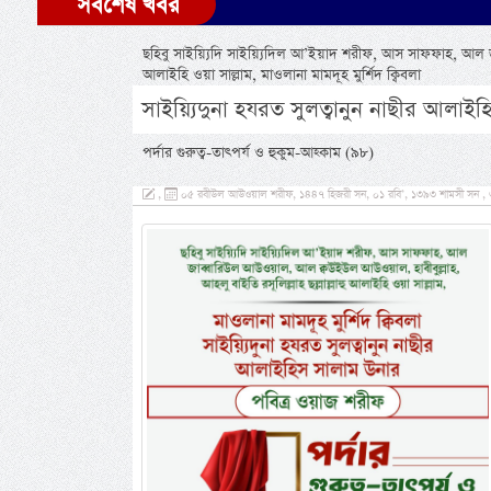
সর্বশেষ খবর
ছহিবু সাইয়্যিদি সাইয়্যিদিল আ’ইয়াদ শরীফ, আস সাফফাহ, আল জাব
আলাইহি ওয়া সাল্লাম, মাওলানা মামদূহ মুর্শিদ ক্বিবলা
সাইয়্যিদুনা হযরত সুলত্বানুন নাছীর আলাই
পর্দার গুরুত্ব-তাৎপর্য ও হুকুম-আহ্কাম (৯৮)
,
০৫ রবীউল আউওয়াল শরীফ, ১৪৪৭ হিজরী সন, ০১ রবি’, ১৩৯৩ শামসী সন , ৩০ 