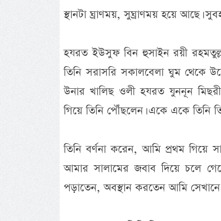
স্থানটা ঘ্রাণময়, সুঘ্রাণময় হয়ে আছে। সুবহ
হযরত ইউসুফ বিন হুসাইন রয়ী রহমতুল্ল
তিনি সরাসরি সকালবেলা ঘুম থেকে উ
উনার খালিছ ওলী হযরত যুননূন মিছরী
গিয়ে তিনি পৌঁছলেন। একে একে তিনি ত
তিনি বর্ণনা করেন, আমি প্রথম গিয়ে স
আমার সালামের জবাব দিয়ে চলে গে
পড়াতেন, অবস্থান করতেন আমি সেখানে