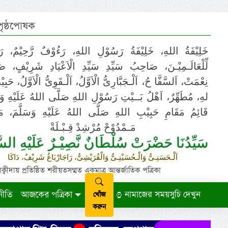
 পৃষ্ঠপোষক
خَلِيْفَةُ اللهِ، خَلِيْفَةُ رَسُوْلِ اللهِ، رَءُوْفٌ رَّحِيْمٌ، رَ
لِّلْعَالَـمِيْـنَ، صَاحِبُ سَيِّدِ سَيِّدِ الْاَعْيَادِ شَرِيْفٍ، 
نِعْمَتْ، اَلسَّفَّا حُ، اَلْـجَبَّارِىُّ الْاَوَّلُ، اَلْـقَوِىُّ الْاَوَّلُ، حَب
لهِ، مُطَهِّرٌ، اَهْلُ بَــيْتِ رَسُوْلِ اللهِ صَلَّى اللهُ عَلَيْهِ وَ،
قَائِمُ مَقَامِ حَبِيْبِ اللهِ صَلَّى اللهُ عَلَيْهِ وَسَلَّمَ، مَوْ
مَـمْدُوْحْ مُرْشِدْ قِـبْـلَةْ
سَيِّدُنَا حَضْرَتْ سُلْطَانٌ نَّصِيْـرٌ عَلَيْهِ السَّ
اَلْـحَسَنِـىُّ وَالْـحُسَيْنِـىُّ وَالْقُرَيْشِىُّ، رَاجَارْبَاغُ شَرِيْفٌ، دَاكَا
ায় প্রতিষ্ঠিত শরীয়তসম্মত একমাত্র আন্তর্জাতিক পত্রিকা
নীতি
আজকের পত্রিকা
নামাজের সময়সুচি দেখুন
খোঁজ
করুন