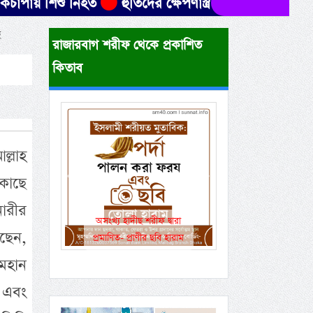
শিশু নিহত
হুতিদের ক্ষেপণাস্ত্র হামলায় ৩০ ইয়েমেনি সেন
ু
রাজারবাগ শরীফ থেকে প্রকাশিত
কিতাব
্লাহ
কাছে
Previous
Next
ারীর
একই রানওয়েতে সামরিক-
ছেন,
বেসামরিক ফ্লাইট!
মহান
 এবং