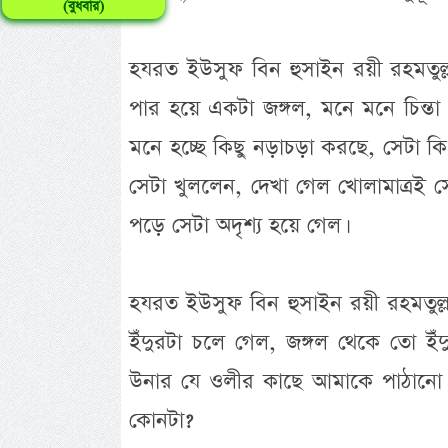
(বুধবার)
হযরত ইউসুফ বিন হুসাইন রয়ী রহমতুল
পার হয়ে একটা জঙ্গল, মনে মনে চিন্ত
মনে হচ্ছে কিছু নড়াচড়া করছে, সেটা ক
সেটা খুললেন, দেখা গেল খোলামাত্রই 
পড়ে সেটা অদৃশ্য হয়ে গেল।
হযরত ইউসুফ বিন হুসাইন রয়ী রহমতুল
ইঁদুরটা চলে গেল, জঙ্গল থেকে তো ই
উনার যে ওলীর কাছে আমাকে পাঠানো
কোনটা?