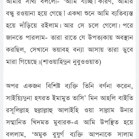
আমার সাথী বললো- ‘আমি যাচ্ছি। কারণ, আমার
বন্ধু রওয়ানা হয়ে গেছে।’ একথা শুনে আমি ব্যতিব্যস্ত
হয়ে দাঁড়িয়ে রইলাম। আর সে চলে গেলো। পরে
জানতে পারলাম- তারা রাতে যে উপত্যকায় অবস্থান
করছিল, সেখানে ভয়াবহ বন্যা আসায় তারা ডুবে
মারা গিয়েছে। (শাওয়াহিদুন নুবুওওয়াত)
অপর একজন বিশিষ্ট ব্যক্তি তিনি বর্ণনা করেন,
সাইয়্যিদুনা হযরত ইমামুত তাসি’ মিন আহলি বাইতি
রসূলিল্লাহ ছল্লাল্লাহু আলাইহি ওয়া সাল্লাম উনার
সম্মানিত খিদমত মুবারক-এ আমি উপস্থিত হয়ে
বললাম, ‘অমুক বুযুর্গ ব্যক্তি আপনাকে সালাম