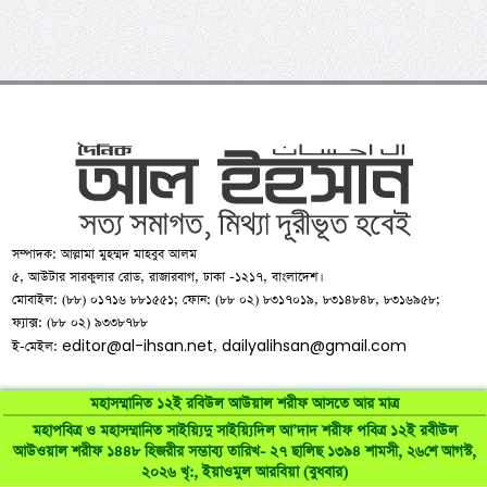
সম্পাদক: আল্লামা মুহম্মদ মাহবুব আলম
৫, আউটার সারকুলার রোড, রাজারবাগ, ঢাকা -১২১৭, বাংলাদেশ।
মোবাইল: (৮৮) ০১৭১৬ ৮৮১৫৫১; ফোন: (৮৮ ০২) ৮৩১৭০১৯, ৮৩১৪৮৪৮, ৮৩১৬৯৫৮;
ফ্যাক্স: (৮৮ ০২) ৯৩৩৮৭৮৮
editor@al-ihsan.net
dailyalihsan@gmail.com
ই-মেইল:
,
মহাসম্মানিত ১২ই রবিউল আউয়াল শরীফ আসতে আর মাত্র
মহাপবিত্র ও মহাসম্মানিত সাইয়্যিদু সাইয়্যিদিল আ’দাদ শরীফ পবিত্র ১২ই রবীউল
আউওয়াল শরীফ ১৪৪৮ হিজরীর সম্ভাব্য তারিখ- ২৭ ছালিছ ১৩৯৪ শামসী, ২৬শে আগস্ট,
©
al-ihsan.net
2007-2026. All Rights Reserved | Developed by:
২০২৬ খৃ:, ইয়াওমুল আরবিয়া (বুধবার)
RAAJRANI Technologies