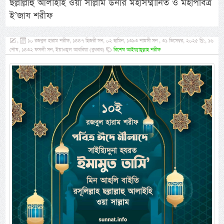
ছল্লাল্লাহু আলাইহি ওয়া সাল্লাম উনার মহাসম্মানিত ও মহাপবিত্র
ই’জায শরীফ
,
১০ রজবুল হারাম শরীফ, ১৪৪৭ হিজরী সন, ০২ ছামিন, ১৩৯৩ শামসী সন , ৩১ ডিসেম্বর, ২০২৫ খ্রি:, ১৬
পৌষ, ১৪৩২ ফসলী সন, ইয়াওমুল আরবিয়া (বুধবার)
বিশেষ আইয়্যামুল্লাহ শরীফ