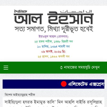
ইয়াওমুল আহাদ (রোববার)
২৫ ছফর শরীফ, ১৪৪৮ হিজরী সন
১০ ছালিছ, ১৩৯৪ শামসী সন
০৯ আগস্ট, ২০২৬ খ্রি:
২৫ শ্রাবণ, ১৪৩৩ ফসলী সন
নামাজের সময়সুচি দেখুন
এলিভেটেড এক্সপ্রেসওয়
বিশেষ আইয়্যামুল্লাহ শরীফ
সাইয়্যিদুনা হযরত ইমামুত তাসি’ মিন আহলি বাইতি রসূলিল্লাহ