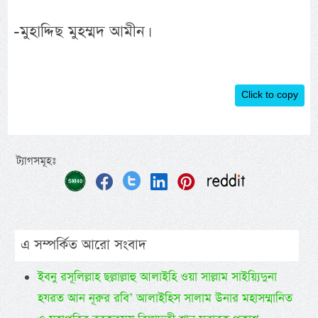
-মুহাদ্দিছ মুহম্মদ আমীন।
Click to copy
ট্যাগসমূহঃ
এ সম্পর্কিত আরো সংবাদ
ইবনু রসূলিল্লাহ ছল্লাল্লাহু আলাইহি ওয়া সাল্লাম সাইয়্যিদুনা
হযরত আন নূরুর রবি’ আলাইহিস সালাম উনার মহাসম্মানিত