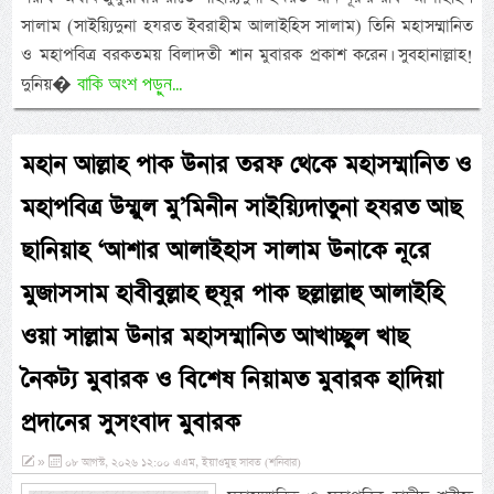
সালাম (সাইয়্যিদুনা হযরত ইবরাহীম আলাইহিস সালাম) তিনি মহাসম্মানিত
ও মহাপবিত্র বরকতময় বিলাদতী শান মুবারক প্রকাশ করেন। সুবহানাল্লাহ!
বাকি অংশ পড়ুন...
দুনিয়�
মহান আল্লাহ পাক উনার তরফ থেকে মহাসম্মানিত ও
মহাপবিত্র উম্মুল মু’মিনীন সাইয়্যিদাতুনা হযরত আছ
ছানিয়াহ ‘আশার আলাইহাস সালাম উনাকে নূরে
মুজাসসাম হাবীবুল্লাহ হুযূর পাক ছল্লাল্লাহু আলাইহি
ওয়া সাল্লাম উনার মহাসম্মানিত আখাচ্ছুল খাছ
নৈকট্য মুবারক ও বিশেষ নিয়ামত মুবারক হাদিয়া
প্রদানের সুসংবাদ মুবারক
»
০৮ আগস্ট, ২০২৬ ১২:০০ এএম, ইয়াওমুছ সাবত (শনিবার)