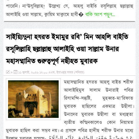
পারেনি। না‘ঊযুবিল্লাহ! উল্লেখ্য যে, আহলু বাইতি রসূলিল্লাহ ছল্লাল্লাহু
বাকি অংশ পড়ুন...
আলাইহি ওয়া সাল্লাম, ক্বায়িম মাক্বামে হাবী�
সাইয়্যিদুনা হযরত ইমামুর রবি’ মিন আহলি বাইতি
রসূলিল্লাহি ছল্লাল্লাহু আলাইহি ওয়া সাল্লাম উনার
মহাসম্মানিত গুরুত্বপূর্ণ নছীহত মুবারক
»
১১ জুলাই, ২০২৬ ১২:০০ এএম, ইয়াওমুছ সাবত (শনিবার)
মহাসম্মানিত হযরত আহলু বাইত শরীফ
আলাইহিমুস সালাম উনারাই পবিত্র
রিযামন্দি-সন্তুষ্টি, মুহব্বত-মা’রিফাত
মুবারক হাছিলের একমাত্র উছীলা।
উনাদের মুবারক উছীলা বা মধ্যস্থতা
ব্যতীত কস্মিনকালেও কোন নিয়ামত
মুবারক হাছিল করা সম্ভব নয়। এ প্রসঙ্গে পবিত্র হাদীছ শরীফ উনার মধ্যে
ইরশাদ মুবারক হয়েছে- عَنْ حَضْرَةْ جَعْفَرَ الصَّادِقِ عَلَيْهِ السَّلَامُ