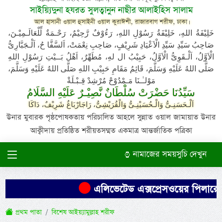
সাইয়্যিদুনা হযরত সুলত্বানুন নাছীর আলাইহিস সালাম
আল হাসানী ওয়াল হুসাইনী ওয়াল কুরাঈশী, রাজারবাগ শরীফ, ঢাকা।
خَلِيْفَةُ اللهِ، خَلِيْفَةُ رَسُوْلِ اللهِ، رَءُوْفٌ رَّحِيْمٌ، رَحْـمَةٌ لِّلْعَالَـمِيْـنَ،
صَاحِبُ سَيِّدِ سَيِّدِ الْاَعْيَادِ شَرِيْفٍ، صَاحِبِ نِعْمَتْ، اَلسَّفَّا حُ، اَلْـجَبَّارِىُّ
الْاَوَّلُ، اَلْـقَوِىُّ الْاَوَّلُ، حَبِيْبُ ال لهِ، مُطَهِّرٌ، اَهْلُ بَــيْتِ رَسُوْلِ اللهِ
صَلَّى اللهُ عَلَيْهِ وَسَلَّمَ، قَائِمُ مَقَامِ حَبِيْبِ اللهِ صَلَّى اللهُ عَلَيْهِ وَسَلَّمَ،
مَوْلـٰـنَا مَـمْدُوْحْ مُرْشِدْ قِـبْـلَةْ
سَيِّدُنَا حَضْرَتْ سُلْطَانٌ نَّصِيْـرٌ عَلَيْهِ السَّلَامُ
اَلْـحَسَنِـىُّ وَالْـحُسَيْنِـىُّ وَالْقُرَيْشِىُّ، رَاجَارْبَاغُ شَرِيْفٌ، دَاكَا
উনার মুবারক পৃষ্ঠপোষকতায় পরিচালিত আহলে সুন্নাত ওয়াল জামায়াত উনার
আক্বীদায় প্রতিষ্ঠিত শরীয়তসম্মত একমাত্র আন্তর্জাতিক পত্রিকা
নামাজের সময়সুচি দেখুন
এলিভেটেড এক্সপ্রেসওয়ের পিলারে দো
প্রথম পাতা
বিশেষ আইয়্যামুল্লাহ শরীফ