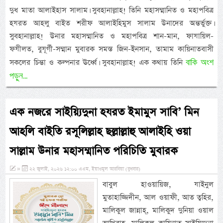
দুধ মাতা আলাইহাস সালাম। সুবহানাল্লাহ! তিনি মহাসম্মানিত ও মহাপবিত্র
হযরত আহলু বাইত শরীফ আলাইহিমুস সালাম উনাদের অন্তর্ভুক্ত।
সুবহানাল্লাহ! উনার মহাসম্মানিত ও মহাপবিত্র শান-মান, ফাযায়িল-
ফযীলত, বুযূর্গী-সম্মান মুবারক সমস্ত জিন-ইনসান, তামাম কায়িনাতবাসী
বাকি অংশ
সকলের চিন্তা ও কল্পনার ঊর্ধ্বে। সুবহানাল্লাহ! এক কথায় তিনি
পড়ুন...
এক নজরে সাইয়্যিদুনা হযরত ইমামুস সাবি’ মিন
আহলি বাইতি রসূলিল্লাহ ছল্লাল্লাহু আলাইহি ওয়া
সাল্লাম উনার মহাসম্মানিত পরিচিতি মুবারক
»
২২ জুলাই, ২০২৬ ১২:০০ এএম, ইয়াওমুল আরবিয়া (বুধবার)
বাবুল হাওয়ায়িজ, যাইনুল
মুতাহাজ্জিদীন, আল ওয়াফী, আত ত্বহির,
মালিকুল জান্নাহ্, মালিকুদ দুনিয়া ওয়াল