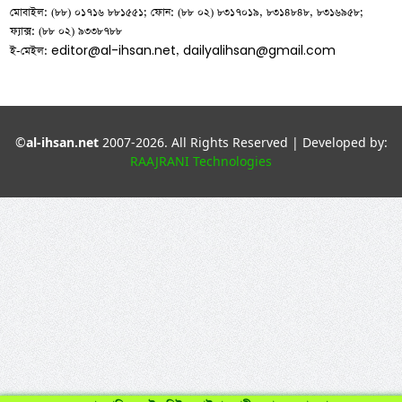
মোবাইল: (৮৮) ০১৭১৬ ৮৮১৫৫১; ফোন: (৮৮ ০২) ৮৩১৭০১৯, ৮৩১৪৮৪৮, ৮৩১৬৯৫৮;
ফ্যাক্স: (৮৮ ০২) ৯৩৩৮৭৮৮
editor@al-ihsan.net
dailyalihsan@gmail.com
ই-মেইল:
,
©
al-ihsan.net
2007-2026. All Rights Reserved | Developed by:
RAAJRANI Technologies