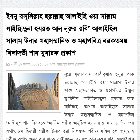
ইবনু রসূলিল্লাহ ছল্লাল্লাহু আলাইহি ওয়া সাল্লাম
সাইয়্যিদুনা হযরত আন নূরুর রবি’ আলাইহিস
সালাম উনার মহাসম্মানিত ও মহাপবিত্র বরকতময়
বিলাদতী শান মুবারক প্রকাশ
»
০৮ আগস্ট, ২০২৬ ১২:০০ এএম, ইয়াওমুছ সাবত (শনিবার)
নূরে মুজাসসাম হাবীবুল্লাহ হুযূর পাক
ছল্লাল্লাহু আলাইহি ওয়া সাল্লাম উনার
সাথে মহাসম্মানিত ও মহাপবিত্র উম্মুল
মু’মিনীন সাইয়্যিদাতুনা হযরত আছ
ছানিয়াহ্ ‘আশার আলাইহাস সালাম
উনার মহাসম্মানিত ও মহাপবিত্র
‘আযীমুশ শান নিসবতে ‘আযীম শরীফ অনুষ্ঠিত হওয়ার ৯ মাস ৮ দিন পর
অর্থাৎ ৮ম হিজরী শরীফ উনার ২রা যিলহজ্জ শরীফ লাইলাতুল জুমু‘য়াহ্
শরীফ অর্থাৎ জুমুয়াবার রাতে সাইয়্যিদুনা হযরত আন নূরুর রবি’ আলাইহিস