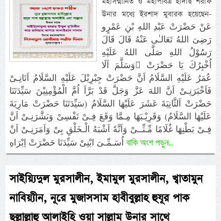
মহাসম্মানিত ও মহাপবিত্র হাদীছ শরীফ
উনার মধ্যে ইরশাদ মুবারক হয়েছেন-
عَنْ حَضْرَتْ عَبْدِ اللهِ بْنِ عَمْرٍو
رَضِىَ اللهُ تَعَالـٰى عَنْهُ قَالَ قَالَ
رَسُوْلُ اللهِ صَلَّى اللهُ عَلَيْهِ
وَسَلَّمَ اَلَا اُخْبِرُكَ يَا حَضْرَتْ
عُمَرُ عَلَيْهِ السَّلَامُ اَنَّ حَضْرَتْ جِبْرِيْلَ عَلَيْهِ السَّلَامُ اَتَانِـىْ
فَاَخْبَرَنِـىْ اَنَّ اللهَ عَزَّ وَجَلَّ قَدْ بَرَّاَ اُمَّ الْمُؤْمِنِيْنَ سَيِّدَتَنَا
حَضْرَتْ اَلثَّانِيَةَ عَشَرَ عَلَيْهَا السَّلَامُ (سَيِّدَتَنَا حَضْرَتْ مَارِيَةَ
عَلَيْهَا السَّلَامُ) وَقَرِيْـبَهَا مِـمَّا وَقَعَ فِـىْ نَفْسِىْ وَبَشَّرَنِـىْ اَنَّ
فِـىْ بَطْنِهَا غُلَامًا مِّـنِّــىْ وَاَنَّهٗ اَشْبَهُ الْـخَلْقِ بِىْ وَاَمَرَنِـىْ اَنْ
বাকি অংশ পড়ুন...
اُسَـمِّـىَ ابْنِىْ سَيِّدَنَا حَضْرَتْ اِبْرَاهِ
সাইয়্যিদুল মুরসালীন, ইমামুল মুরসালীন, খ্বাতামুন
নাবিয়্যীন, নূরে মুজাসসাম হাবীবুল্লাহ হুযূর পাক
ছল্লাল্লাহু আলাইহি ওয়া সাল্লাম উনার সাথে