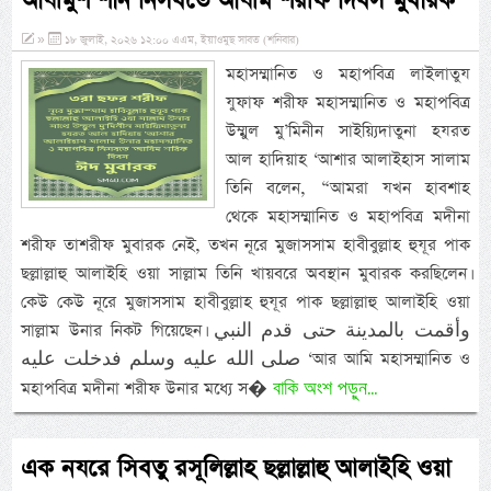
আযীমুশ শান নিসবতে আযীম শরীফ দিবস মুবারক
»
১৮ জুলাই, ২০২৬ ১২:০০ এএম, ইয়াওমুছ সাবত (শনিবার)
মহাসম্মানিত ও মহাপবিত্র লাইলাতুয
যুফাফ শরীফ মহাসম্মানিত ও মহাপবিত্র
উম্মুল মু’মিনীন সাইয়্যিদাতুনা হযরত
আল হাদিয়াহ ‘আশার আলাইহাস সালাম
তিনি বলেন, “আমরা যখন হাবশাহ
থেকে মহাসম্মানিত ও মহাপবিত্র মদীনা
শরীফ তাশরীফ মুবারক নেই, তখন নূরে মুজাসসাম হাবীবুল্লাহ হুযূর পাক
ছল্লাল্লাহু আলাইহি ওয়া সাল্লাম তিনি খায়বরে অবস্থান মুবারক করছিলেন।
কেউ কেউ নূরে মুজাসসাম হাবীবুল্লাহ হুযূর পাক ছল্লাল্লাহু আলাইহি ওয়া
সাল্লাম উনার নিকট গিয়েছেন। وأقمت بالمدينة حتى قدم النبي
صلى الله عليه وسلم فدخلت عليه ‘আর আমি মহাসম্মানিত ও
বাকি অংশ পড়ুন...
মহাপবিত্র মদীনা শরীফ উনার মধ্যে স�
এক নযরে সিবতু রসূলিল্লাহ ছল্লাল্লাহু আলাইহি ওয়া