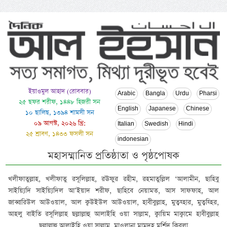
ইয়াওমুল আহাদ (রোববার)
Arabic
Bangla
Urdu
Pharsi
২৫ ছফর শরীফ, ১৪৪৮ হিজরী সন
English
Japanese
Chinese
১০ ছালিছ, ১৩৯৪ শামসী সন
০৯ আগস্ট, ২০২৬ খ্রি:
Italian
Swedish
Hindi
২৫ শ্রাবণ, ১৪৩৩ ফসলী সন
indonesian
মহাসম্মানিত প্রতিষ্ঠাতা ও পৃষ্ঠপোষক
খলীফাতুল্লাহ, খলীফাতু রসূলিল্লাহ, রঊফুর রহীম, রহমাতুল্লিল ‘আলামীন, ছাহিবু
সাইয়্যিদি সাইয়্যিদিল আ’ইয়াদ শরীফ, ছাহিবে নেয়ামত, আস সাফফাহ, আল
জাব্বারিউল আউওয়াল, আল ক্বউইউল আউওয়াল, হাবীবুল্লাহ, মুত্বহ্হার, মুত্বহ্হির,
আহলু বাইতি রসূলিল্লাহ ছল্লাল্লাহু আলাইহি ওয়া সাল্লাম, ক্বায়িম মাক্বামে হাবীবুল্লাহ
ছল্লাল্লাহু আলাইহি ওয়া সাল্লাম, মাওলানা মামদূহ মুর্শিদ ক্বিবলা