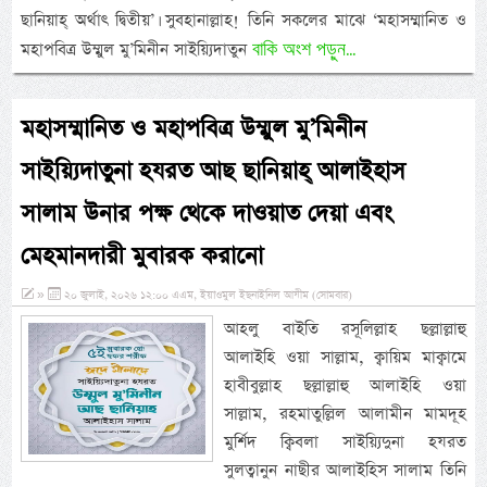
ছানিয়াহ্ অর্থাৎ দ্বিতীয়’। সুবহানাল্লাহ! তিনি সকলের মাঝে ‘মহাসম্মানিত ও
বাকি অংশ পড়ুন...
মহাপবিত্র উম্মুল মু’মিনীন সাইয়্যিদাতুন
মহাসম্মানিত ও মহাপবিত্র উম্মুল মু’মিনীন
সাইয়্যিদাতুনা হযরত আছ ছানিয়াহ্ আলাইহাস
সালাম উনার পক্ষ থেকে দাওয়াত দেয়া এবং
মেহমানদারী মুবারক করানো
»
২০ জুলাই, ২০২৬ ১২:০০ এএম, ইয়াওমুল ইছনাইনিল আযীম (সোমবার)
আহলু বাইতি রসূলিল্লাহ ছল্লাল্লাহু
আলাইহি ওয়া সাল্লাম, ক্বায়িম মাক্বামে
হাবীবুল্লাহ ছল্লাল্লাহু আলাইহি ওয়া
সাল্লাম, রহমাতুল্লিল আলামীন মামদূহ
মুর্শিদ ক্বিবলা সাইয়্যিদুনা হযরত
সুলত্বানুন নাছীর আলাইহিস সালাম তিনি