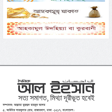
সম্পাদক: আল্লামা মুহম্মদ মাহবুব আলম
৫, আউটার সারকুলার রোড, রাজারবাগ, ঢাকা -১২১৭, বাংলাদেশ।