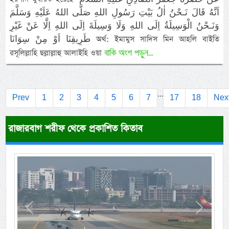
اَنَّهُ قَالَ نَـحْنُ اٰلُ بَيْتِ رَسُولِ اللهِ صَلَّى اللهُ عَلَيْهِ وَسَلَّمَ
وَنَـحْنُ الْوَسِيلَةُ اِلَى اللهِ وَلَا وَسِيلَةَ اِلَى اللهِ اِلَّا عَنْ غَيْرِ
طَرِيقِنَا اَوْ مِنْ سِوَانَا অর্থ: ইমামুস সাদিস মিন আহলি বাইতি
বাকি অংশ পড়ুন...
রসূলিল্লাহি ছল্লাল্লাহু আলাইহি ওয়া
...
Prev
1
2
3
4
5
6
7
17
18
Nex
রাজারবাগ শরীফ থেকে প্রকাশিত কিতাব
Previous
Next