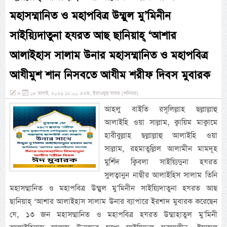
মহাসম্মানিত ও মহাপবিত্র উম্মুল মু’মিনীন
সাইয়্যিদাতুনা হযরত আছ ছানিয়াহ্ ‘আশার
আলাইহাস সালাম উনার মহাসম্মানিত ও মহাপবিত্র
আযীমুশ শান নিসবতে আযীম শরীফ দিবস মুবারক
»
০৮ আগস্ট, ২০২৬ ১২:০০ এএম, ইয়াওমুছ সাবত (শনিবার)
আহলু বাইতি রসূলিল্লাহ ছল্লাল্লাহু
আলাইহি ওয়া সাল্লাম, ক্বায়িম মাক্বামে
হাবীবুল্লাহ ছল্লাল্লাহু আলাইহি ওয়া
সাল্লাম, রহমাতুল্লিল আলামীন মামদূহ
মুর্শিদ ক্বিবলা সাইয়্যিদুনা হযরত
সুলত্বানুন নাছীর আলাইহিস সালাম তিনি
মহাসম্মানিত ও মহাপবিত্র উম্মুল মু’মিনীন সাইয়্যিদাতুনা হযরত আছ
ছানিয়াহ্ ‘আশার আলাইহাস সালাম উনার ব্যাপারে ইরশাদ মুবারক করেছেন
যে, ১৩ জন মহাসম্মানিত ও মহাপবিত্র হযরত উম্মাহাতুল মু’মিনী