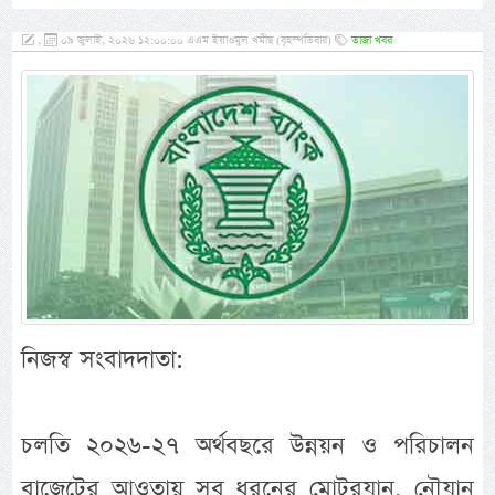
,
০৯ জুলাই, ২০২৬ ১২:০০:০০ এএম ইয়াওমুল খমীছ (বৃহস্পতিবার)
তাজা খবর
নিজস্ব সংবাদদাতা:
চলতি ২০২৬-২৭ অর্থবছরে উন্নয়ন ও পরিচালন
বাজেটের আওতায় সব ধরনের মোটরযান, নৌযান