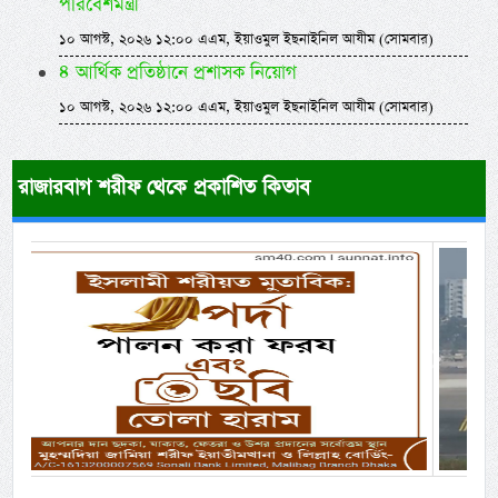
পরিবেশমন্ত্রী
১০ আগস্ট, ২০২৬ ১২:০০ এএম, ইয়াওমুল ইছনাইনিল আযীম (সোমবার)
৪ আর্থিক প্রতিষ্ঠানে প্রশাসক নিয়োগ
১০ আগস্ট, ২০২৬ ১২:০০ এএম, ইয়াওমুল ইছনাইনিল আযীম (সোমবার)
রাজারবাগ শরীফ থেকে প্রকাশিত কিতাব
Previous
Next