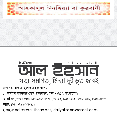
সম্পাদক: আল্লামা মুহম্মদ মাহবুব আলম
৫, আউটার সারকুলার রোড, রাজারবাগ, ঢাকা -১২১৭, বাংলাদেশ।
মোবাইল: (৮৮) ০১৭১৬ ৮৮১৫৫১; ফোন: (৮৮ ০২) ৮৩১৭০১৯, ৮৩১৪৮৪৮, ৮৩১৬৯৫৮;
ফ্যাক্স: (৮৮ ০২) ৯৩৩৮৭৮৮
editor@al-ihsan.net
dailyalihsan@gmail.com
ই-মেইল:
,