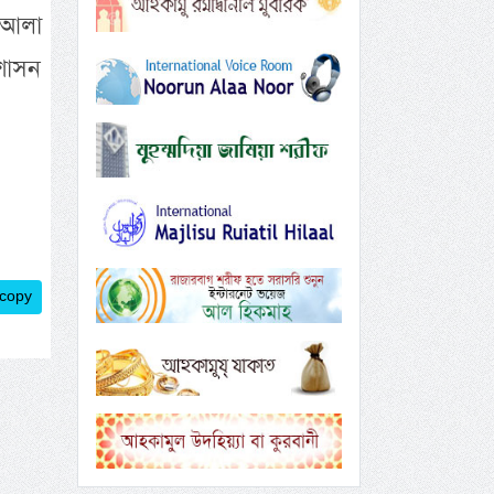
 আলা
শাসন
 copy