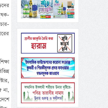
ড়দের
ৃষক-
চার-
কারের
িক্ষা
ভিন্ন
টার,
? না,
 দেশে