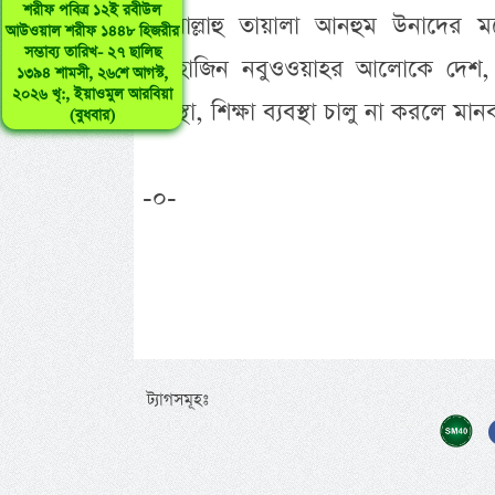
শরীফ পবিত্র ১২ই রবীউল
রদ্বিয়াল্লাহু তায়ালা আনহুম উনাদে
আউওয়াল শরীফ ১৪৪৮ হিজরীর
সম্ভাব্য তারিখ- ২৭ ছালিছ
মিনহাজিন নবুওওয়াহর আলোকে দেশ, 
১৩৯৪ শামসী, ২৬শে আগস্ট,
২০২৬ খৃ:, ইয়াওমুল আরবিয়া
ব্যবস্থা, শিক্ষা ব্যবস্থা চালু না করলে ম
(বুধবার)
-০-
ট্যাগসমূহঃ