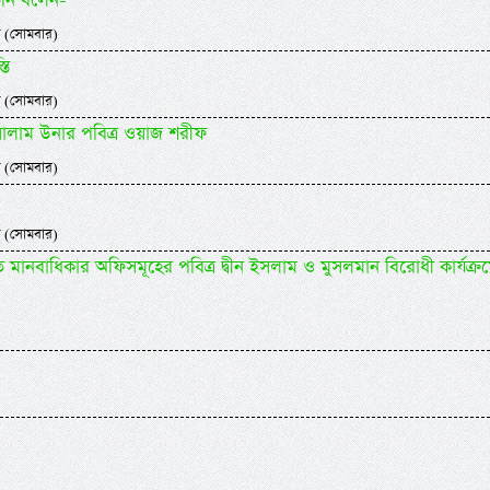
িনি বলেন-
 (সোমবার)
তি
 (সোমবার)
 সালাম উনার পবিত্র ওয়াজ শরীফ
 (সোমবার)
 (সোমবার)
ানবাধিকার অফিসমূহের পবিত্র দ্বীন ইসলাম ও মুসলমান বিরোধী কার্যক্র