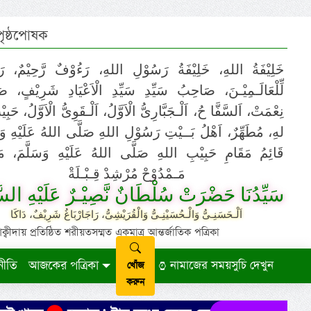
 পৃষ্ঠপোষক
خَلِيْفَةُ اللهِ، خَلِيْفَةُ رَسُوْلِ اللهِ، رَءُوْفٌ رَّحِيْمٌ، رَ
لِّلْعَالَـمِيْـنَ، صَاحِبُ سَيِّدِ سَيِّدِ الْاَعْيَادِ شَرِيْفٍ، 
نِعْمَتْ، اَلسَّفَّا حُ، اَلْـجَبَّارِىُّ الْاَوَّلُ، اَلْـقَوِىُّ الْاَوَّلُ، حَب
لهِ، مُطَهِّرٌ، اَهْلُ بَــيْتِ رَسُوْلِ اللهِ صَلَّى اللهُ عَلَيْهِ وَ،
قَائِمُ مَقَامِ حَبِيْبِ اللهِ صَلَّى اللهُ عَلَيْهِ وَسَلَّمَ، مَوْ
مَـمْدُوْحْ مُرْشِدْ قِـبْـلَةْ
سَيِّدُنَا حَضْرَتْ سُلْطَانٌ نَّصِيْـرٌ عَلَيْهِ السَّ
اَلْـحَسَنِـىُّ وَالْـحُسَيْنِـىُّ وَالْقُرَيْشِىُّ، رَاجَارْبَاغُ شَرِيْفٌ، دَاكَا
ায় প্রতিষ্ঠিত শরীয়তসম্মত একমাত্র আন্তর্জাতিক পত্রিকা
নীতি
আজকের পত্রিকা
নামাজের সময়সুচি দেখুন
খোঁজ
করুন