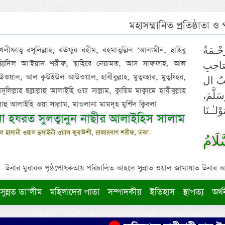
মহাসম্মানিত প্রতিষ্ঠাতা ও
 খলীফাতু রসূলিল্লাহ, রঊফুর রহীম, রহমাতুল্লিল ‘আলামীন, ছাহিবু
حْـمَةٌ
াইয়্যিদিল আ’ইয়াদ শরীফ, ছাহিবে নেয়ামত, আস সাফফাহ, আল
صَاحِبِ
ওয়াল, আল ক্বউইউল আউওয়াল, হাবীবুল্লাহ, মুত্বহ্হার, মুত্বহ্হির,
ِيْبُ ال
িল্লাহ ছল্লাল্লাহু আলাইহি ওয়া সাল্লাম, ক্বায়িম মাক্বামে হাবীবুল্লাহ
سَلَّمَ
াল্লাহু আলাইহি ওয়া সাল্লাম, মাওলানা মামদূহ মুর্শিদ ক্বিবলা
لـٰـنَا
ুনা হযরত সুলত্বানুন নাছীর আলাইহিস সালাম
 হাসানী ওয়াল হুসাইনী ওয়াল কুরাঈশী, রাজারবাগ শরীফ, ঢাকা।
لَامُ
উনার মুবারক পৃষ্ঠপোষকতায় পরিচালিত আহলে সুন্নাত ওয়াল জামায়াত উনার আক্বীদ
সুন্নত তা’লীম
মহিলাদের পাতা
সম্পাদকীয়
ইতিহাস
স্থাপত্য
অর্থ