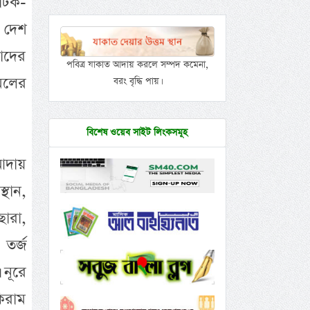
াটক-
ে দেশ
াদের
পবিত্র যাকাত আদায় করলে সম্পদ কমেনা,
মলের
বরং বৃদ্ধি পায়।
বিশেষ ওয়েব সাইট লিংকসমূহ
 আদায়
্থান,
ছারা,
 তর্জ
নূরে
কিরাম