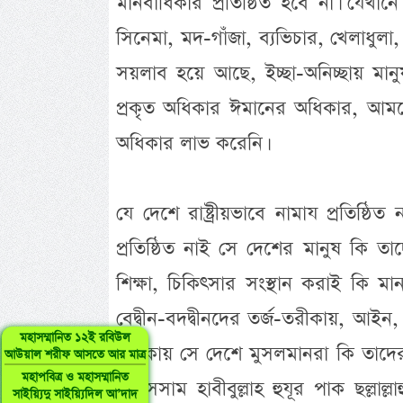
মানবাধিকার প্রতিষ্ঠিত হবে না। যে
সিনেমা, মদ-গাঁজা, ব্যভিচার, খেলাধুলা,
সয়লাব হয়ে আছে, ইচ্ছা-অনিচ্ছায় মান
প্রকৃত অধিকার ঈমানের অধিকার, আম
অধিকার লাভ করেনি।
যে দেশে রাষ্ট্রীয়ভাবে নামায প্রতিষ্ঠিত
প্রতিষ্ঠিত নাই সে দেশের মানুষ কি তাদ
শিক্ষা, চিকিৎসার সংস্থান করাই কি মানব
বেদ্বীন-বদদ্বীনদের তর্জ-তরীকায়, আইন, ব
মহাসম্মানিত ১২ই রবিউল
তরীকায় সে দেশে মুসলমানরা কি তাদে
আউয়াল শরীফ আসতে আর মাত্র
মহাপবিত্র ও মহাসম্মানিত
মুজাসসাম হাবীবুল্লাহ হুযূর পাক ছল্ল
সাইয়্যিদু সাইয়্যিদিল আ’দাদ