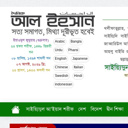
খলীফাতুল্লাহ,
সাইয়্যিদি স
ইয়াওমুল জুমুয়াহ (শুক্রবার)
Arabic
Bangla
জাব্বারিউল আউ
২৩ ছফর শরীফ, ১৪৪৮ হিজরী
Urdu
Pharsi
আহলু বাইতি রসূল
সন
০৮ ছালিছ, ১৩৯৪ শামসী সন
ছল্ল
English
Japanese
০৭ আগস্ট, ২০২৬ খ্রি:
সাইয়্যিদ
Chinese
Italian
২৩ শ্রাবণ, ১৪৩৩ ফসলী সন
আল
Swedish
Hindi
indonesian
সাইয়্যিদুল আ’ইয়াদ শরীফ
দেশ
বিদেশ
দ্বীন শিক্ষা