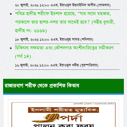
২০ জুলাই, ২০২৬ ১২:০০ এএম, ইয়াওমুল ইছনাইনিল আযীম (সোমবার)
পবিত্র হাদীছ শরীফে ইরশাদ হয়েছে, “যার সাথে মহব্বত,
পরকালে তার হাশর-নশর তার সাথেই হবে।” (সহীহ বুখারী,
হাদীছ নং- ৬১৬৯)
১৮ জুলাই, ২০২৬ ১২:০০ এএম, ইয়াওমুছ সাবত (শনিবার)
চিকিৎসা সক্ষমতা এবং কৌশলগত অংশীদারিত্বের সমীকরণ
(পর্ব ১৪)
১৬ জুলাই, ২০২৬ ১২:০০ এএম, ইয়াওমুল খমীছ (বৃহস্পতিবার)
রাজারবাগ শরীফ থেকে প্রকাশিত কিতাব