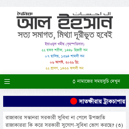
ইয়াওমুল খমীছ (বৃহস্পতিবার)
২২ ছফর শরীফ, ১৪৪৮ হিজরী সন
০৭ ছালিছ, ১৩৯৪ শামসী সন
০৬ আগস্ট, ২০২৬ খ্রি:
২২ শ্রাবণ, ১৪৩৩ ফসলী সন
নামাজের সময়সুচি দেখুন
সাতক্ষীরায় ট্রাকচাপায় শ
রাজাকার সন্তানরা সরকারী সুবিধা না পেলে উপজাতি
রাজাকাররা কি করে সরকারী সুযোগ-সুবিধা ভোগ করছে? (৩)