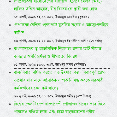
গণপ্রজাতন্ত্রী বাংলাদেশের রাষ্ট্রপতি হিসেবে মেজর (অব.)
হাফিজ উদ্দিন আহমদ, বীর বিক্রম কে স্থায়ী করা হোক
০৫ আগস্ট, ২০২৬ ১২:০০ এএম, ইয়াওমুল আরবিয়া (বুধবার)
নেপালসহ বৈশ্বিক প্রেক্ষাপটে মুসলিম সংকট ও আত্মোপলব্ধির
তাগিদ
০৩ আগস্ট, ২০২৬ ১২:০০ এএম, ইয়াওমুল ইছনাইনিল আযীম (সোমবার)
বাংলাদেশের ভূ-রাজনৈতিক নিরাপত্তা রক্ষায় স্মার্ট সীমান্ত
ব্যবস্থার অপরিহার্যতা ও সীমান্তের বিবরণ
০১ আগস্ট, ২০২৬ ১২:০০ এএম, ইয়াওমুছ সাবত (শনিবার)
বাল্যবিবাহ নিষিদ্ধ করতে এত উৎসাহ কিন্তু- বিবাহপূর্ব প্রেম-
ভালোবাসার নামে অনৈতিক সম্পর্ক নিষিদ্ধ করতে সরকারী
কর্মকর্তাদের কেন কষ্ট লাগে?
৩০ জুলাই, ২০২৬ ১২:০০ এএম, ইয়াওমুল খমীছ (বৃহস্পতিবার)
বিশ্বের ১৩০টি দেশ বাংলাদেশী পোলাওর চালের স্বাদ নিতে
পারলেও বঞ্চিত হলো এবং হচ্ছে বাংলাদেশের গরীব