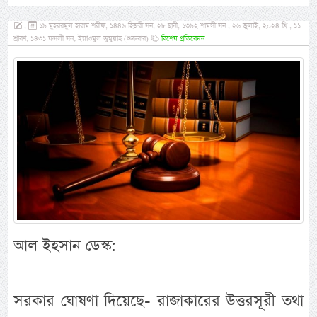
,
১৯ মুহররমুল হারাম শরীফ, ১৪৪৬ হিজরী সন, ২৮ ছানী, ১৩৯২ শামসী সন , ২৬ জুলাই, ২০২৪ খ্রি:, ১১
শ্রাবণ, ১৪৩১ ফসলী সন, ইয়াওমুল জুমুয়াহ (শুক্রবার)
বিশেষ প্রতিবেদন
আল ইহসান ডেস্ক:
সরকার ঘোষণা দিয়েছে- রাজাকারের উত্তরসূরী তথা