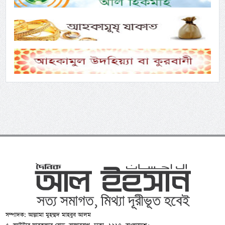
সম্পাদক: আল্লামা মুহম্মদ মাহবুব আলম