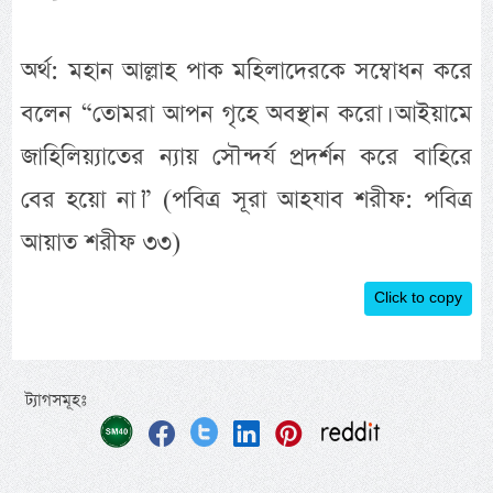
অর্থ: মহান আল্লাহ পাক মহিলাদেরকে সম্বোধন করে
বলেন “তোমরা আপন গৃহে অবস্থান করো। আইয়ামে
জাহিলিয়্যাতের ন্যায় সৌন্দর্য প্রদর্শন করে বাহিরে
বের হয়ো না।” (পবিত্র সূরা আহযাব শরীফ: পবিত্র
আয়াত শরীফ ৩৩)
Click to copy
ট্যাগসমূহঃ