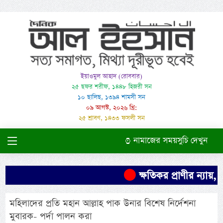
ইয়াওমুল আহাদ (রোববার)
২৫ ছফর শরীফ, ১৪৪৮ হিজরী সন
১০ ছালিছ, ১৩৯৪ শামসী সন
০৯ আগস্ট, ২০২৬ খ্রি:
২৫ শ্রাবণ, ১৪৩৩ ফসলী সন
নামাজের সময়সুচি দেখুন
ক্ষতিকর প্রাণীর ন্যায়,
মহিলাদের প্রতি মহান আল্লাহ পাক উনার বিশেষ নির্দেশনা
মুবারক- পর্দা পালন করা