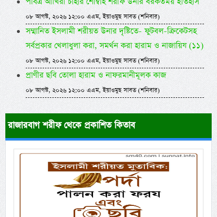
পবিত্র আখিরী চাহার শোম্বাহ শরীফ উনার বরকতময় ইতিহাস
০৮ আগস্ট, ২০২৬ ১২:০০ এএম, ইয়াওমুছ সাবত (শনিবার)
সম্মানিত ইসলামী শরীয়ত উনার দৃষ্টিতে- ফুটবল-ক্রিকেটসহ
সর্বপ্রকার খেলাধুলা করা, সমর্থন করা হারাম ও নাজায়িয (১১)
০৮ আগস্ট, ২০২৬ ১২:০০ এএম, ইয়াওমুছ সাবত (শনিবার)
প্রাণীর ছবি তোলা হারাম ও নাফরমানীমূলক কাজ
০৮ আগস্ট, ২০২৬ ১২:০০ এএম, ইয়াওমুছ সাবত (শনিবার)
রাজারবাগ শরীফ থেকে প্রকাশিত কিতাব
Previous
Next