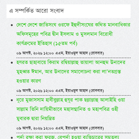
এ সম্পর্কিত আরো সংবাদ
দেশে দেশে জাতিসংঘ ওরফে ইহুদীসংঘের কথিত মানবাধিকার
অফিসমূহের পবিত্র দ্বীন ইসলাম ও মুসলমান বিরোধী
কার্যক্রমের ইতিহাস (১৫তম পর্ব)
০৯ আগস্ট, ২০২৬ ১২:০০ এএম, ইয়াওমুল আহাদ (রোববার)
হযরত ছাহাবায়ে কিরাম রদ্বিয়াল্লাহু তায়ালা আনহুম উনাদের
মুহব্বত ঈমান, আর উনাদের সমালোচনা করা লা’নতগ্রস্ত
হওয়ার কারণ
০৯ আগস্ট, ২০২৬ ১২:০০ এএম, ইয়াওমুল আহাদ (রোববার)
নূরে মুজাসসাম হাবীবুল্লাহ হুযূর পাক ছল্লাল্লাহু আলাইহি ওয়া
সাল্লাম তিনি দায়িমীভাবে মহাসম্মানিত ও মহাপবিত্র ওহী
মুবারক দ্বারা নিয়ন্ত্রিত
০৯ আগস্ট, ২০২৬ ১২:০০ এএম, ইয়াওমুল আহাদ (রোববার)
পর্দা রক্ষা করা ফরজ, বেপর্দা হওয়া ব্যভিচারের সমতুল্য