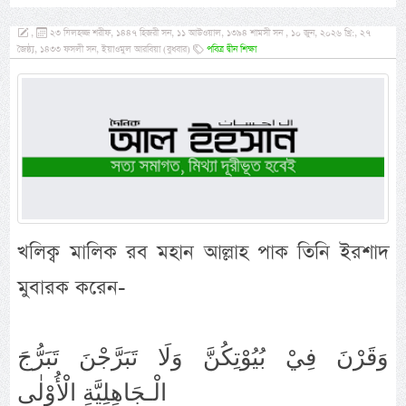
,
২৩ যিলহজ্জ শরীফ, ১৪৪৭ হিজরী সন, ১১ আউওয়াল, ১৩৯৪ শামসী সন , ১০ জুন, ২০২৬ খ্রি:, ২৭
জৈষ্ঠ্য, ১৪৩৩ ফসলী সন, ইয়াওমুল আরবিয়া (বুধবার)
পবিত্র দ্বীন শিক্ষা
খলিক্ব মালিক রব মহান আল্লাহ পাক তিনি ইরশাদ
মুবারক করেন-
وَقَرْنَ فِيْ بُيُوْتِكُنَّ وَلَا تَبَرَّجْنَ تَبَرُّجَ
الْـجَاهِلِيَّةِ الْأُوْلٰى