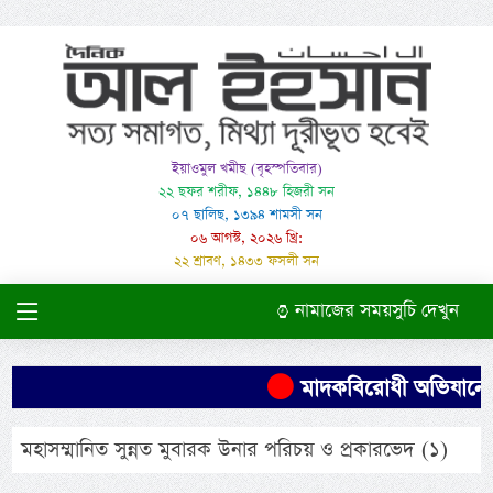
ইয়াওমুল খমীছ (বৃহস্পতিবার)
২২ ছফর শরীফ, ১৪৪৮ হিজরী সন
০৭ ছালিছ, ১৩৯৪ শামসী সন
০৬ আগস্ট, ২০২৬ খ্রি:
২২ শ্রাবণ, ১৪৩৩ ফসলী সন
নামাজের সময়সুচি দেখুন
মাদকবিরোধী অভিযানে এক 
মহাসম্মানিত সুন্নত মুবারক উনার পরিচয় ও প্রকারভেদ (১)