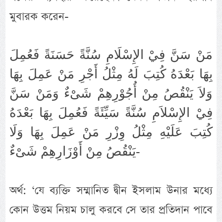
মুবারক করেন-
مَنْ سَنَّ فِيْ الإِسْلَامِ سُنَّةً حَسَنَةً فَعُمِلَ
بِهَا بَعْدَهُ كُتِبَ لَهُ مِثْلُ أَجْرِ مَنْ عَمِلَ بِهَا
وَلاَ يَنْقُصُ مِنْ أُجُوْرِهِمْ شَىْءٌ وَمَنْ سَنَّ
فِيْ الإِسْلاَمِ سُنَّةً سَيِّئَةً فَعُمِلَ بِهَا بَعْدَهُ
كُتِبَ عَلَيْهِ مِثْلُ وِزْرِ مَنْ عَمِلَ بِهَا وَلَا
يَنْقُصُ مِنْ أَوْزَارِهِمْ شَىْءٌ-
অর্থ: ‘যে ব্যক্তি সম্মানিত দ্বীন ইসলাম উনার মধ্যে
কোন উত্তম নিয়ম চালু করবে সে তার প্রতিদান পাবে