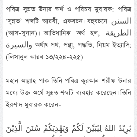
পবিত্র সুন্নত উনার অর্থ ও পরিচয় মুবারক: পবিত্র
‘সুন্নত’ শব্দটি আরবী, একবচন। বহুবচনে السنن
(আস-সুনান)। আভিধানিক অর্থ হল, الطريقة
والسيرة অর্থাৎ পথ, পন্থা, পদ্ধতি, নিয়ম ইত্যাদি;
(লিসানুল আরব ১৩/২২৪-২২৫)
মহান আল্লাহ পাক তিনি পবিত্র কুরআন শরীফ উনার
মধ্যে উক্ত অর্থে সুন্নত শব্দটি ব্যবহার করেছেন। তিনি
ইরশাদ মুবারক করেন-
يُرِيْدُ اللهُ لِيُبَيِّنَ لَكُمْ وَيَهْدِيَكُمْ سُنَنَ الَّذِيْنَ