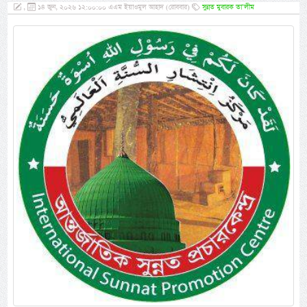
,
১৪ জুন, ২০২৬ ১২:০০:০০ এএম ইয়াওমুল আহাদ (রোববার)
সুন্নত মুবারক তা’লীম