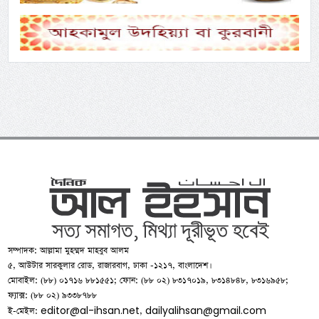
সম্পাদক: আল্লামা মুহম্মদ মাহবুব আলম
৫, আউটার সারকুলার রোড, রাজারবাগ, ঢাকা -১২১৭, বাংলাদেশ।
মোবাইল: (৮৮) ০১৭১৬ ৮৮১৫৫১; ফোন: (৮৮ ০২) ৮৩১৭০১৯, ৮৩১৪৮৪৮, ৮৩১৬৯৫৮;
ফ্যাক্স: (৮৮ ০২) ৯৩৩৮৭৮৮
editor@al-ihsan.net
dailyalihsan@gmail.com
ই-মেইল:
,