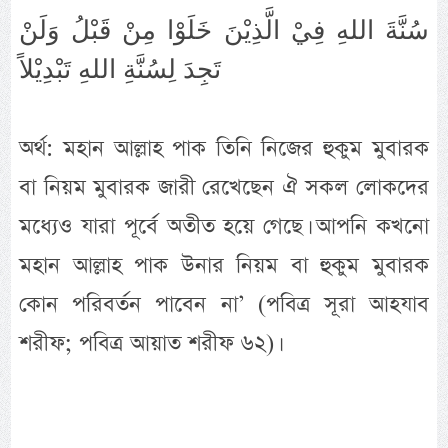
سُنَّةَ اللهِ فِيْ الَّذِيْنَ خَلَوْا مِنْ قَبْلُ وَلَنْ
تَجِدَ لِسُنَّةِ اللهِ تَبْدِيْلاً
অর্থ: মহান আল্লাহ পাক তিনি নিজের হুকুম মুবারক
বা নিয়ম মুবারক জারী রেখেছেন ঐ সকল লোকদের
মধ্যেও যারা পূর্বে অতীত হয়ে গেছে। আপনি কখনো
মহান আল্লাহ পাক উনার নিয়ম বা হুকুম মুবারক
কোন পরিবর্তন পাবেন না’ (পবিত্র সূরা আহযাব
শরীফ; পবিত্র আয়াত শরীফ ৬২)।