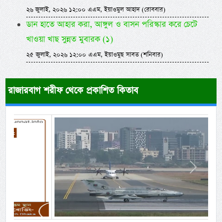
২৬ জুলাই, ২০২৬ ১২:০০ এএম, ইয়াওমুল আহাদ (রোববার)
ডান হাতে আহার করা, আঙ্গুল ও বাসন পরিস্কার করে চেটে
খাওয়া খাছ সুন্নত মুবারক (১)
২৫ জুলাই, ২০২৬ ১২:০০ এএম, ইয়াওমুছ সাবত (শনিবার)
রাজারবাগ শরীফ থেকে প্রকাশিত কিতাব
Previous
Next