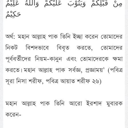
مِنْ قَبْلِكُمْ وَيَتُوْبَ عَلَيْكُمْ وَاللهُ عَلِيْمٌ
حَكِيْمٌ
অর্থ: মহান আল্লাহ পাক তিনি ইচ্ছা করেন তোমাদের
নিকট বিশদভাবে বিবৃত করতে, তোমাদের
পূর্ববর্তীদের নিয়ম-কানুন এবং তোমাদেরকে ক্ষমা
করতে। মহান আল্লাহ পাক সর্বজ্ঞ, প্রজ্ঞাময়’ (পবিত্র
সূরা নিসা শরীফ, পবিত্র আয়াত শরীফ ২৬)
মহান আল্লাহ পাক তিনি আরো ইরশাদ মুবারক
করেন-