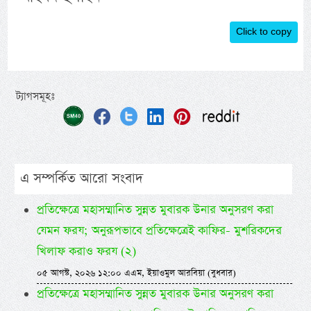
Click to copy
ট্যাগসমূহঃ
এ সম্পর্কিত আরো সংবাদ
প্রতিক্ষেত্রে মহাসম্মানিত সুন্নত মুবারক উনার অনুসরণ করা
যেমন ফরয; অনুরূপভাবে প্রতিক্ষেত্রেই কাফির- মুশরিকদের
খিলাফ করাও ফরয (২)
০৫ আগস্ট, ২০২৬ ১২:০০ এএম, ইয়াওমুল আরবিয়া (বুধবার)
প্রতিক্ষেত্রে মহাসম্মানিত সুন্নত মুবারক উনার অনুসরণ করা