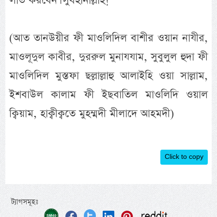
লাভ করবেন। সুবহানাল্লাহ!
(আত তানউয়ীর ফী মাওলিদিল বাশীর ওয়ান নাযীর,
মাওলূদুল কাবীর, দুররুল মুনাযযাম, সুবুলুল হুদা ফী
মাওলিদিল মুস্তফা ছল্লাল্লাহু আলাইহি ওয়া সাল্লাম,
ইশবাউল কালাম ফী ইছবাতিল মাওলিদি ওয়াল
ক্বিয়াম, হাক্বীক্বতে মুহম্মদী মীলাদে আহমদী)
Click to copy
ট্যাগসমূহঃ