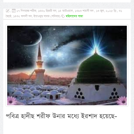
,
১৭ যিলহজ্জ শরীফ, ১৪৪৬ হিজরী সন, ১৪ আউওয়াল, ১৩৯৩ শামসী সন , ১৩ জুন, ২০২৫ খ্রি:, ৩১
জ্যৈষ্ঠ, ১৪৩২ ফসলী সন, ইয়াওমুছ সাবত (শনিবার)
মহিলাদের পাতা
পবিত্র হাদীছ শরীফ উনার মধ্যে ইরশাদ হয়েছে-