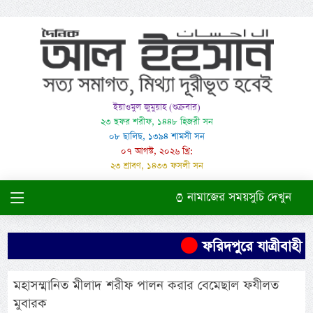
ইয়াওমুল জুমুয়াহ (শুক্রবার)
২৩ ছফর শরীফ, ১৪৪৮ হিজরী সন
০৮ ছালিছ, ১৩৯৪ শামসী সন
০৭ আগস্ট, ২০২৬ খ্রি:
২৩ শ্রাবণ, ১৪৩৩ ফসলী সন
নামাজের সময়সুচি দেখুন
ফরিদপুরে যাত্রীবাহী বা
মহাসম্মানিত মীলাদ শরীফ পালন করার বেমেছাল ফযীলত
মুবারক