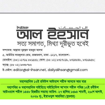
সম্পাদক: আল্লামা মুহম্মদ মাহবুব আলম
৫, আউটার সারকুলার রোড, রাজারবাগ, ঢাকা -১২১৭, বাংলাদেশ।
মোবাইল: (৮৮) ০১৭১৬ ৮৮১৫৫১; ফোন: (৮৮ ০২) ৮৩১৭০১৯, ৮৩১৪৮৪৮, ৮৩১৬৯৫৮;
ফ্যাক্স: (৮৮ ০২) ৯৩৩৮৭৮৮
editor@al-ihsan.net
dailyalihsan@gmail.com
ই-মেইল:
,
মহাসম্মানিত ১২ই রবিউল আউয়াল শরীফ আসতে আর মাত্র
মহাপবিত্র ও মহাসম্মানিত সাইয়্যিদু সাইয়্যিদিল আ’দাদ শরীফ পবিত্র ১২ই রবীউল
আউওয়াল শরীফ ১৪৪৮ হিজরীর সম্ভাব্য তারিখ- ২৭ ছালিছ ১৩৯৪ শামসী, ২৬শে আগস্ট,
©
al-ihsan.net
2007-2026. All Rights Reserved | Developed by:
২০২৬ খৃ:, ইয়াওমুল আরবিয়া (বুধবার)
RAAJRANI Technologies