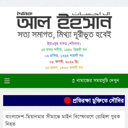
ইয়াওমুছ সাবত (শনিবার)
২৪ ছফর শরীফ, ১৪৪৮ হিজরী সন
০৯ ছালিছ, ১৩৯৪ শামসী সন
০৮ আগস্ট, ২০২৬ খ্রি:
২৪ শ্রাবণ, ১৪৩৩ ফসলী সন
নামাজের সময়সুচি দেখুন
প্রতিরক্ষা চুক্তিতে সৌদির নি
বাংলাদেশ-মিয়ানমার সীমান্তে মাইন বিস্ফোরণে রোহিঙ্গা যুবক
নিহত