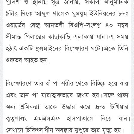
পুলিশ ও স্থানীয় সূত্র জানায়, সকাল আনুমানিক
৯টার দিকে আব্দুল খালেক ঘুমধুম ইউনিয়নের ৮নং
ওয়ার্ডের রেজু আমতলী বিওপি-সংলগ্ন ৪০ নম্বর
সীমান্ত পিলারের কাছাকাছি এলাকায় যান। এ সময়
হঠাৎ একটি স্থলমাইনের বিস্ফোরণ ঘটে। এতে তিনি
গুরুতর আহত হন।
বিস্ফোরণে তার বাঁ পা শরীর থেকে বিচ্ছিন্ন হয়ে যায়
এবং ডান পা মারাত্মকভাবে জখম হয়। সঙ্গে থাকা
অন্য শ্রমিকরা তাকে উদ্ধার করে দ্রুত উখিয়ার
কুতুপালং এমএসএফ হাসপাতালে নিয়ে যান।
সেখানে চিকিৎসাধীন অবস্থায় দুপুরে তার মৃত্যু হয়।