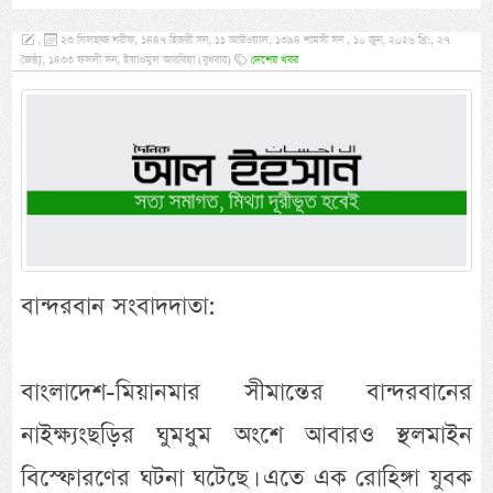
,
২৩ যিলহজ্জ শরীফ, ১৪৪৭ হিজরী সন, ১১ আউওয়াল, ১৩৯৪ শামসী সন , ১০ জুন, ২০২৬ খ্রি:, ২৭
জৈষ্ঠ্য, ১৪৩৩ ফসলী সন, ইয়াওমুল আরবিয়া (বুধবার)
দেশের খবর
বান্দরবান সংবাদদাতা:
বাংলাদেশ-মিয়ানমার সীমান্তের বান্দরবানের
নাইক্ষ্যংছড়ির ঘুমধুম অংশে আবারও স্থলমাইন
বিস্ফোরণের ঘটনা ঘটেছে। এতে এক রোহিঙ্গা যুবক