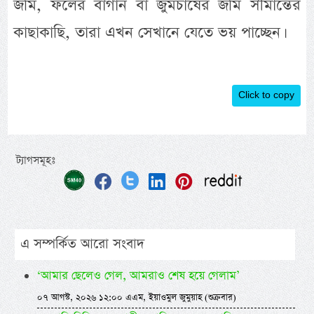
জমি, ফলের বাগান বা জুমচাষের জমি সীমান্তের
কাছাকাছি, তারা এখন সেখানে যেতে ভয় পাচ্ছেন।
Click to copy
ট্যাগসমূহঃ
এ সম্পর্কিত আরো সংবাদ
‘আমার ছেলেও গেল, আমরাও শেষ হয়ে গেলাম’
০৭ আগস্ট, ২০২৬ ১২:০০ এএম, ইয়াওমুল জুমুয়াহ (শুক্রবার)