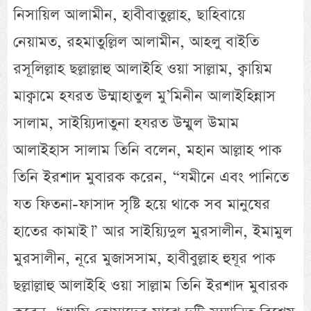
নিসায়িল আলামীন, হাবীবাতুল্লাহ, ছাহিবায়ে
নেয়ামত, রহমাতুল্লিল আলামীন, আহলু বাইতি
রসূলিল্লাহ ছল্লাল্লাহু আলাইহি ওয়া সাল্লাম, ক্বায়িম
মাক্বামে হযরত উম্মাহাতুল মু’মিনীন আলাইহিন্নাস
সালাম, সাইয়্যিদাতুনা হযরত উম্মুল উমাম
আলাইহাস সালাম তিনি বলেন, মহান আল্লাহ পাক
তিনি ইরশাদ মুবারক করেন, “যমীনে এবং পানিতে
যত ফিতনা-ফাসাদ সৃষ্টি হয়ে থাকে সব মানুষের
হাতের কামাই।” আর সাইয়্যিদুল মুরসালীন, ইমামুল
মুরসালীন, নূরে মুজাসসাম, হাবীবুল্লাহ হুযূর পাক
ছল্লাল্লাহু আলাইহি ওয়া সাল্লাম তিনি ইরশাদ মুবারক