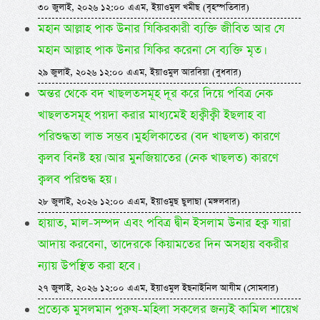
৩০ জুলাই, ২০২৬ ১২:০০ এএম, ইয়াওমুল খমীছ (বৃহস্পতিবার)
মহান আল্লাহ পাক উনার যিকিরকারী ব্যক্তি জীবিত আর যে
মহান আল্লাহ পাক উনার যিকির করেনা সে ব্যক্তি মৃত।
২৯ জুলাই, ২০২৬ ১২:০০ এএম, ইয়াওমুল আরবিয়া (বুধবার)
অন্তর থেকে বদ খাছলতসমূহ দূর করে দিয়ে পবিত্র নেক
খাছলতসমূহ পয়দা করার মাধ্যমেই হাক্বীক্বী ইছলাহ বা
পরিশুদ্ধতা লাভ সম্ভব। মুহলিকাতের (বদ খাছলত) কারণে
ক্বলব বিনষ্ট হয়। আর মুনজিয়াতের (নেক খাছলত) কারণে
ক্বলব পরিশুদ্ধ হয়।
২৮ জুলাই, ২০২৬ ১২:০০ এএম, ইয়াওমুছ ছুলাছা (মঙ্গলবার)
হায়াত, মাল-সম্পদ এবং পবিত্র দ্বীন ইসলাম উনার হক্ব যারা
আদায় করবেনা, তাদেরকে কিয়ামতের দিন অসহায় বকরীর
ন্যায় উপস্থিত করা হবে।
২৭ জুলাই, ২০২৬ ১২:০০ এএম, ইয়াওমুল ইছনাইনিল আযীম (সোমবার)
প্রত্যেক মুসলমান পুরুষ-মহিলা সকলের জন্যই কামিল শায়েখ