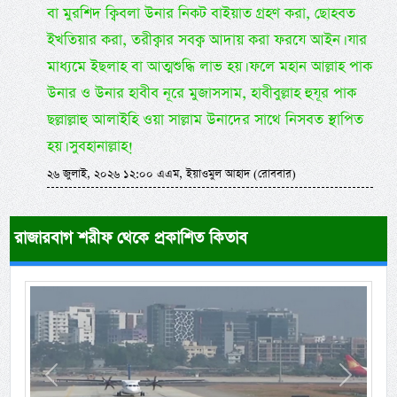
বা মুরশিদ ক্বিবলা উনার নিকট বাইয়াত গ্রহণ করা, ছোহবত
ইখতিয়ার করা, তরীক্বার সবক্ব আদায় করা ফরযে আইন। যার
মাধ্যমে ইছলাহ বা আত্মশুদ্ধি লাভ হয়। ফলে মহান আল্লাহ পাক
উনার ও উনার হাবীব নূরে মুজাসসাম, হাবীবুল্লাহ হুযূর পাক
ছল্লাল্লাহু আলাইহি ওয়া সাল্লাম উনাদের সাথে নিসবত স্থাপিত
হয়। সুবহানাল্লাহ!
২৬ জুলাই, ২০২৬ ১২:০০ এএম, ইয়াওমুল আহাদ (রোববার)
রাজারবাগ শরীফ থেকে প্রকাশিত কিতাব
Previous
Next