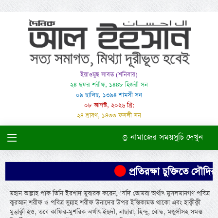
ইয়াওমুছ সাবত (শনিবার)
২৪ ছফর শরীফ, ১৪৪৮ হিজরী সন
০৯ ছালিছ, ১৩৯৪ শামসী সন
০৮ আগস্ট, ২০২৬ খ্রি:
২৪ শ্রাবণ, ১৪৩৩ ফসলী সন
নামাজের সময়সুচি দেখুন
প্রতিরক্ষা চুক্তিতে সৌদির নি
মহান আল্লাহ পাক তিনি ইরশাদ মুবারক করেন, ‘যদি তোমরা অর্থাৎ মুসলমানগণ পবিত্র
কুরআন শরীফ ও পবিত্র সুন্নাহ শরীফ উনাদের উপর ইস্তিকামত থাকো এবং হাক্বীক্বী
মুত্তাক্বী হও, তবে কাফির-মুশরিক অর্থাৎ ইহুদী, নাছারা, হিন্দু, বৌদ্ধ, মজুসীসহ সমস্ত