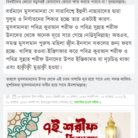
বিধর্মীদের কোনো ষড়যন্ত্রই তোমাদের কোনো ক্ষতি করতে পারবে না।’ সুবহানাল্লাহ!
বর্তমানে মুসলমানরা যে সারাবিশ্বে ইহুদী-নাছারাদের দ্বারা
যুলুম ও নির্যাতনের শিকার হচ্ছে তার একটাই কারণ-
মুসলমানরা পবিত্র কুরআন শরীফ ও পবিত্র সুন্নাহ শরীফ
উনাদের থেকে অনেক দূরে সরে গেছে। নাঊযুবিল্লাহ! অতএব,
সমস্ত মুসলমান পুরুষ-মহিলা জ্বীন-ইনসান সকলের জন্য ফরয
হচ্ছে- খালিছ তওবা-ইস্তিগফার করে পবিত্র কুরআন শরীফ ও
পবিত্র সুন্নাহ শরীফ উনাদের উপর ইস্তিকামত বা দৃঢ়চিত্ত থাকা
এবং হাক্বীক্বী মুত্তাক্বী হওয়া।
তাহলে মুসলমানদের উপর থেকে এই চরম অশান্তি দূর হয়ে যাবে এবং সমস্ত কাফির-
মুশরিকরা মুসলমানদের অধীন হয়ে যাবে। ইনশাআল্লাহ!
,
২৩ জুমাদাল ঊলা শরীফ, ১৪৪৭ হিজরী সন, ১৭ সাদিস, ১৩৯৩ শামসী সন , ১৫ নভেম্বর, ২০২৫ খ্রি:,
৩০ কার্তিক, ১৪৩২ ফসলী সন, ইয়াওমুছ সাবত (শনিবার)
মহাপবিত্র ক্বওল শরীফ-২