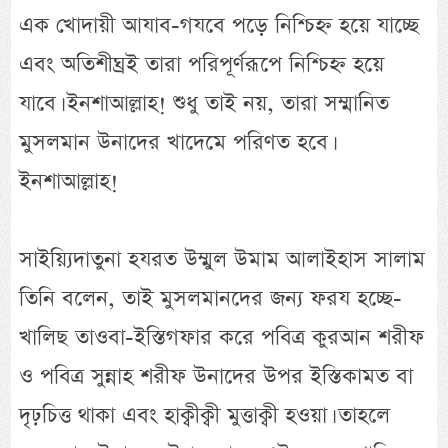
এক খোদায়ী আযাব-গযবে পড়ে নিশ্চিহ্ন হয়ে যাচ্ছে
এবং অতিশীঘ্রই তারা পরিপূর্ণরূপে নিশ্চিহ্ন হয়ে
যাবে। ইনশাআল্লাহ! শুধু তাই নয়, তারা সম্মানিত
মুসলমান উনাদের খাদেমে পরিণত হবে।
ইনশাআল্লাহ!
সাইয়্যিদাতুনা হযরত উম্মুল উমাম আলাইহাস সালাম
তিনি বলেন, তাই মুসলমানদের জন্য ফরয হচ্ছে-
খালিছ তাওবা-ইস্তিগফার করে পবিত্র কুরআন শরীফ
ও পবিত্র সুন্নাহ শরীফ উনাদের উপর ইস্তিকামত বা
দৃঢ়চিত্ত থাকা এবং হাক্বীক্বী মুত্তাক্বী হওয়া। তাহলে