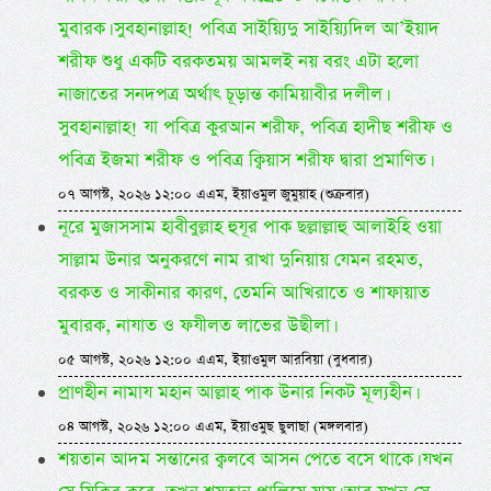
মুবারক। সুবহানাল্লাহ! পবিত্র সাইয়্যিদু সাইয়্যিদিল আ’ইয়াদ
শরীফ শুধু একটি বরকতময় আমলই নয় বরং এটা হলো
নাজাতের সনদপত্র অর্থাৎ চূড়ান্ত কামিয়াবীর দলীল।
সুবহানাল্লাহ! যা পবিত্র কুরআন শরীফ, পবিত্র হাদীছ শরীফ ও
পবিত্র ইজমা শরীফ ও পবিত্র ক্বিয়াস শরীফ দ্বারা প্রমাণিত।
০৭ আগস্ট, ২০২৬ ১২:০০ এএম, ইয়াওমুল জুমুয়াহ (শুক্রবার)
নূরে মুজাসসাম হাবীবুল্লাহ হুযূর পাক ছল্লাল্লাহু আলাইহি ওয়া
সাল্লাম উনার অনুকরণে নাম রাখা দুনিয়ায় যেমন রহমত,
বরকত ও সাকীনার কারণ, তেমনি আখিরাতে ও শাফায়াত
মুবারক, নাযাত ও ফযীলত লাভের উছীলা।
০৫ আগস্ট, ২০২৬ ১২:০০ এএম, ইয়াওমুল আরবিয়া (বুধবার)
প্রাণহীন নামায মহান আল্লাহ পাক উনার নিকট মূল্যহীন।
০৪ আগস্ট, ২০২৬ ১২:০০ এএম, ইয়াওমুছ ছুলাছা (মঙ্গলবার)
শয়তান আদম সন্তানের ক্বলবে আসন পেতে বসে থাকে। যখন