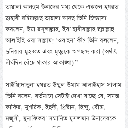
তায়ালা আনহুম উনাদের মধ্য থেকে একজন হযরত
ছাহাবী রদ্বিয়াল্লাহু তায়ালা আনহু তিনি জিজ্ঞাসা
করলেন, ইয়া রসূলাল্লাহ, ইয়া হাবীবাল্লাহ ছল্লাল্লাহু
আলাইহি ওয়া সাল্লাম! ‘ওয়াহন’ কী? তিনি বললেন,
দুনিয়ার মুহব্বত এবং মৃত্যুকে অপছন্দ করা (অর্থাৎ
দীর্ঘদিন বেঁচে থাকার আকাঙ্খা)।”
সাইয়্যিদাতুনা হযরত উম্মুল উমাম আলাইহাস সালাম
তিনি বলেন, বর্তমানে সেটাই দেখা যাচ্ছে যে, সমস্ত
কাফির, মুশরিক, ইহুদী, খ্রিস্টান, হিন্দু, বৌদ্ধ,
মজূসী, মুনাফিকরা সম্মানিত মুসলমান উনাদেরকে