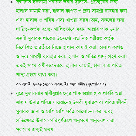
সম্মানিত ইসলামী শরীয়ত উনার দৃষ্টিতে- প্রত্যেকের জন্য
হালাল কামাই করা, হালাল কাপড় ও দ্রব্য সামগ্রী ব্যবহার করা
এবং হালাল ও পবিত্র খাদ্য খাওয়া ফরয। তাই, সকলের জন্য
দায়িত্ব-কর্তব্য হচ্ছে- খালিছভাবে মহান আল্লাহ পাক উনার
সন্তুষ্টি মুবারক লাভের উদ্দেশ্যে সম্মানিত শরীয়ত কর্তৃক
নির্দেশিত তারতীবে নিজে হালাল কামাই করা, হালাল কাপড়
ও দ্রব্য সামগ্রী ব্যবহার করা, হালাল ও পবিত্র খাদ্য গ্রহণ করা।
একই সাথে অধীনস্তদেরকে হালাল কামাই, হালাল ও পবিত্র
খাদ্য গ্রহণে বাধ্য করা।
৩০ জুলাই, ২০২৬ ১২:০০ এএম, ইয়াওমুল খমীছ (বৃহস্পতিবার)
নূরে মুজাসসাম হাবীবুল্লাহ হুযূর পাক ছল্লাল্লাহু আলাইহি ওয়া
সাল্লাম উনার পবিত্র সাওয়ানেহ উমরী মুবারক বা পবিত্র জীবনী
মুবারক জানা ও বেশি বেশি সর্বত্র আলোচনা করা এবং
প্রতিক্ষেত্রে উনাকে পরিপূর্ণরূপে অনুসরণ-অনুকরণ করা
সকলের জন্যই ফরয।