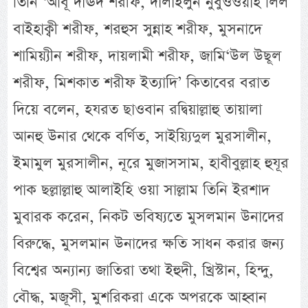
তিনি ‘আবূ দাঊদ শরীফ, দালাইলুন নুবুওওয়াহ লিল
বাইহাক্বী শরীফ, শরহুস সুন্নাহ শরীফ, মুসনাদে
শামিয়্যীন শরীফ, দায়লামী শরীফ, জামি‘উল উছূল
শরীফ, মিশকাত শরীফ ইত্যাদি’ কিতাবের বরাত
দিয়ে বলেন, হযরত ছাওবান রদ্বিয়াল্লাহু তায়ালা
আনহু উনার থেকে বর্ণিত, সাইয়্যিদুল মুরসালীন,
ইমামুল মুরসালীন, নূরে মুজাসসাম, হাবীবুল্লাহ হুযূর
পাক ছল্লাল্লাহু আলাইহি ওয়া সাল্লাম তিনি ইরশাদ
মুবারক করেন, নিকট ভবিষ্যতে মুসলমান উনাদের
বিরুদ্ধে, মুসলমান উনাদের ক্ষতি সাধন করার জন্য
বিশ্বের অন্যান্য জাতিরা তথা ইহুদী, খ্রিস্টান, হিন্দু,
বৌদ্ধ, মজূসী, মুশরিকরা একে অপরকে আহ্বান