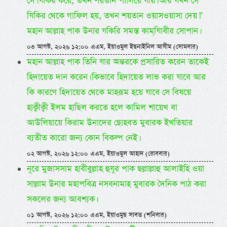
সে যিকির করে, তখন শয়তান পালিয়ে যায়। আর যখন সে
যিকির থেকে গাফিল হয়, তখন শয়তান ওয়াসওয়াসা দেয়।”
মহান আল্লাহ পাক উনার যকিরি সমস্ত কামযি়াবীর সোপান।
০৩ আগস্ট, ২০২৬ ১২:০০ এএম, ইয়াওমুল ইছনাইনিল আযীম (সোমবার)
মহান আল্লাহ পাক তিনি যার অন্তরকে প্রসারিত করেন তাকেই
হিদায়েত দান করেন। কিভাবে হিদায়েত লাভ করা যাবে আর
কি কারণে হিদায়েত থেকে মাহরূম হয়ে যাবে সে বিষয়ে
হাক্বীক্বী ইলম হাছিল করতে হলে কামিল শায়েখ বা
আউলিয়ায়ে কিরাম উনাদের ছোহবত মুবারক ইখতিয়ার
ব্যতীত কারো জন্য কোন বিকল্প নেই।
০২ আগস্ট, ২০২৬ ১২:০০ এএম, ইয়াওমুল আহাদ (রোববার)
নূরে মুজাসসাম হাবীবুল্লাহ হুযূর পাক ছল্লাল্লাহু আলাইহি ওয়া
সাল্লাম উনার মহাপবিত্র নসবনামাহ মুবারক দৈনিক পাঠ করা
সকলের জন্য আবশ্যক।
০১ আগস্ট, ২০২৬ ১২:০০ এএম, ইয়াওমুছ সাবত (শনিবার)