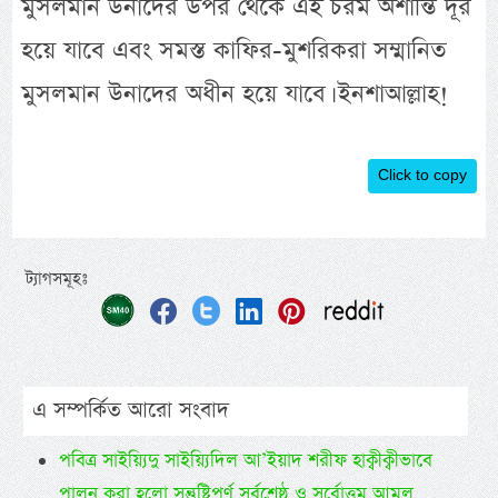
মুসলমান উনাদের উপর থেকে এই চরম অশান্তি দূর
হয়ে যাবে এবং সমস্ত কাফির-মুশরিকরা সম্মানিত
মুসলমান উনাদের অধীন হয়ে যাবে। ইনশাআল্লাহ!
Click to copy
ট্যাগসমূহঃ
এ সম্পর্কিত আরো সংবাদ
পবিত্র সাইয়্যিদু সাইয়্যিদিল আ’ইয়াদ শরীফ হাক্বীক্বীভাবে
পালন করা হলো সন্তুষ্টিপূর্ণ সর্বশ্রেষ্ঠ ও সর্বোত্তম আমল