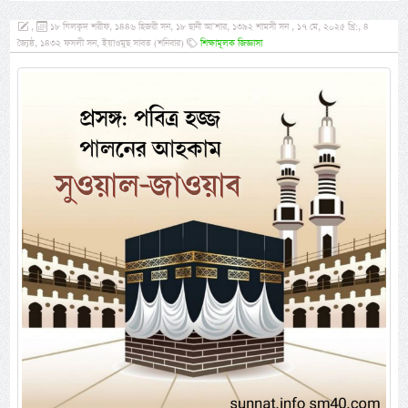
,
১৮ যিলক্বদ শরীফ, ১৪৪৬ হিজরী সন, ১৮ ছানী আ’শার, ১৩৯২ শামসী সন , ১৭ মে, ২০২৫ খ্রি:, ৪
জ্যৈষ্ঠ, ১৪৩২ ফসলী সন, ইয়াওমুছ সাবত (শনিবার)
শিক্ষামূলক জিজ্ঞাসা