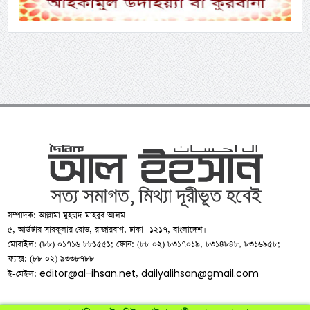
সম্পাদক: আল্লামা মুহম্মদ মাহবুব আলম
৫, আউটার সারকুলার রোড, রাজারবাগ, ঢাকা -১২১৭, বাংলাদেশ।
মোবাইল: (৮৮) ০১৭১৬ ৮৮১৫৫১; ফোন: (৮৮ ০২) ৮৩১৭০১৯, ৮৩১৪৮৪৮, ৮৩১৬৯৫৮;
ফ্যাক্স: (৮৮ ০২) ৯৩৩৮৭৮৮
editor@al-ihsan.net
dailyalihsan@gmail.com
ই-মেইল:
,