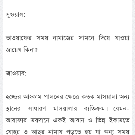
সুওয়াল:
তাওয়াফের সময় নামাজের সামনে দিয়ে যাওয়া
জায়েয কিনা?
জাওয়াব:
হজ্জের আহ্কাম পালনের ক্ষেত্রে কতক মাসয়ালা অন্য
স্থানের সাধারণ মাসয়ালার ব্যতিক্রম। যেমন-
আরাফার ময়দানে একই আযান ও ভিন্ন ইকামতে
যোহর ও আছর নামায পড়তে হয় যা অন্য সময়