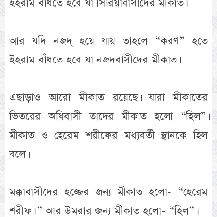
ইহরাম বাঁধতে হবে যা সিরিয়াবাসীদের মীকাত।
আর যদি নজদ্ হয়ে যায় তাহলে “করণ” হতে
ইহরাম বাঁধতে হবে যা নজদবাসীদের মীকাত।
এছাড়াও আরো মীকাত রয়েছে। যারা মীকাতের
ভিতরের অধিবাসী তাদের মীকাত হলো “হিল”।
মীকাত ও হেরেম শরীফের মধ্যবর্তী স্থানকে হিল
বলে।
মক্কাবাসীদের হজ্জের জন্য মীকাত হলো- “হেরেম
শরীফ। ” আর উমরার জন্য মীকাত হলো- “হিল”।