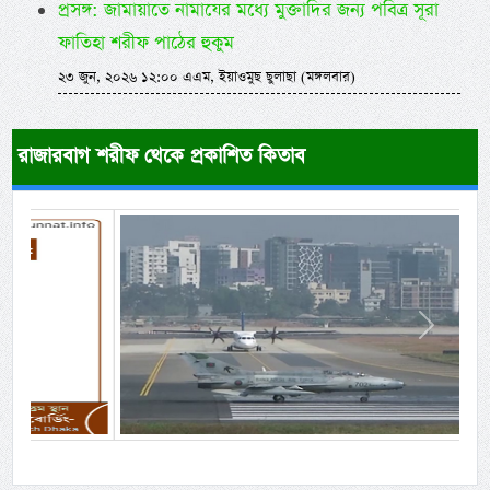
প্রসঙ্গ: জামায়াতে নামাযের মধ্যে মুক্তাদির জন্য পবিত্র সূরা
ফাতিহা শরীফ পাঠের হুকুম
২৩ জুন, ২০২৬ ১২:০০ এএম, ইয়াওমুছ ছুলাছা (মঙ্গলবার)
রাজারবাগ শরীফ থেকে প্রকাশিত কিতাব
Previous
Next