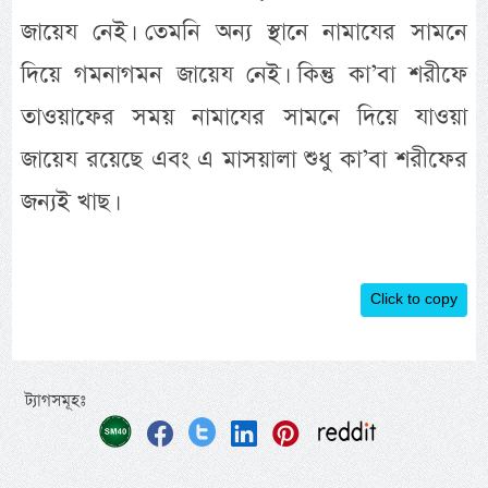
জায়েয নেই। তেমনি অন্য স্থানে নামাযের সামনে
দিয়ে গমনাগমন জায়েয নেই। কিন্তু কা’বা শরীফে
তাওয়াফের সময় নামাযের সামনে দিয়ে যাওয়া
জায়েয রয়েছে এবং এ মাসয়ালা শুধু কা’বা শরীফের
জন্যই খাছ।
Click to copy
ট্যাগসমূহঃ