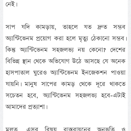
নেই।
সাপ যদি কামড়ায়, তাহলে যত দ্রুত সম্ভব
অ্যান্টিভেনম প্রয়োগ করা হলে মৃত্যু ঠেকানো সম্ভব।
কিন্তু অ্যান্টিভেনম সহজলভ্য নয় কেনো? দেশের
বিভিন্ন স্থান থেকে অভিযোগ উঠে আসছে যে অনেক
হাসপাতাল ঘুরেও অ্যান্টিভেনম ইনজেকশন পাওয়া
যায়নি। মানুষ সাপের কামড় থেকে দূরে থাকতে
সচেতন হবে, অ্যান্টিভেনম সহজলভ্য হবে-এটাই
আমাদের প্রত্যাশা।
মূলত, এসব বিষয় বাস্তবায়নের অনুভূতি ও