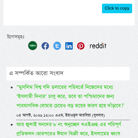
Click to copy
ট্যাগসমূহঃ
এ সম্পর্কিত আরো সংবাদ
“মুসলিম বিশ্ব যদি ডলারের পরিবর্তে নিজেদের মধ্যে
‘ইসলামী দিনার’ চালু করে, তবে তা পশ্চিমাদের জন্য
পারমাণবিক বোমার চেয়েও বড় ভয়ের কারণ হয়ে দাঁড়াবে।”
০৫ আগস্ট, ২০২৬ ১২:০০ এএম, ইয়াওমুল আরবিয়া (বুধবার)
আর জুলাই সনদের ৮ নং অনুচ্ছেদ খএইঞছ এর পরিপূর্ণ
প্রতিফলন। তারপরেও ঈমান বিক্রী করে, ইসলামের ধ্বংস