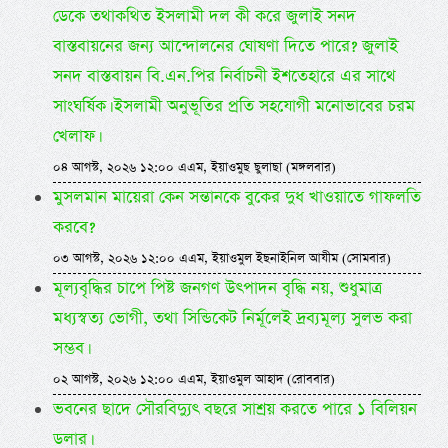
ডেকে তথাকথিত ইসলামী দল কী করে জুলাই সনদ
বাস্তবায়নের জন্য আন্দোলনের ঘোষণা দিতে পারে? জুলাই
সনদ বাস্তবায়ন বি.এন.পির নির্বাচনী ইশতেহারে এর সাথে
সাংঘর্ষিক। ইসলামী অনুভূতির প্রতি সহযোগী মনোভাবের চরম
খেলাফ।
০৪ আগস্ট, ২০২৬ ১২:০০ এএম, ইয়াওমুছ ছুলাছা (মঙ্গলবার)
মুসলমান মায়েরা কেন সন্তানকে বুকের দুধ খাওয়াতে গাফলতি
করবে?
০৩ আগস্ট, ২০২৬ ১২:০০ এএম, ইয়াওমুল ইছনাইনিল আযীম (সোমবার)
মূল্যবৃদ্ধির চাপে পিষ্ট জনগণ উৎপাদন বৃদ্ধি নয়, শুধুমাত্র
মধ্যস্বত্য ভোগী, তথা সিন্ডিকেট নির্মূলেই দ্রব্যমূল্য সুলভ করা
সম্ভব।
০২ আগস্ট, ২০২৬ ১২:০০ এএম, ইয়াওমুল আহাদ (রোববার)
ভবনের ছাদে সৌরবিদ্যুৎ বছরে সাশ্রয় করতে পারে ১ বিলিয়ন
ডলার।