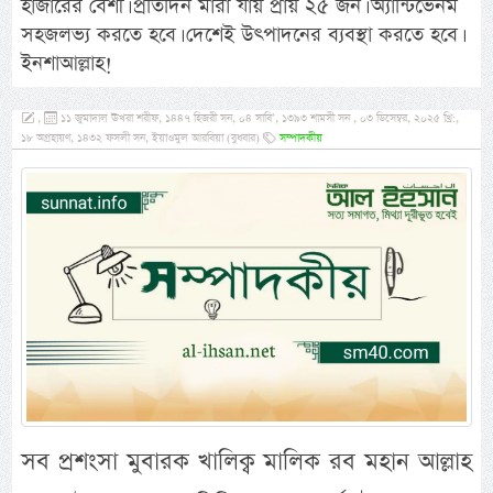
হাজারের বেশী। প্রতিদিন মারা যায় প্রায় ২৫ জন। অ্যান্টিভেনম
সহজলভ্য করতে হবে। দেশেই উৎপাদনের ব্যবস্থা করতে হবে।
ইনশাআল্লাহ!
,
১১ জুমাদাল ঊখরা শরীফ, ১৪৪৭ হিজরী সন, ০৪ সাবি’, ১৩৯৩ শামসী সন , ০৩ ডিসেম্বর, ২০২৫ খ্রি:,
১৮ অগ্রহায়ণ, ১৪৩২ ফসলী সন, ইয়াওমুল আরবিয়া (বুধবার)
সম্পাদকীয়
সব প্রশংসা মুবারক খালিক্ব মালিক রব মহান আল্লাহ