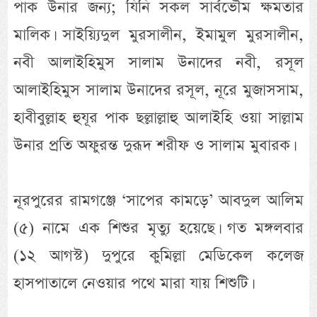
পাক উনার জন্য; যিনি সকল সার্বভৌম ক্ষমতার
মালিক। সাইয়্যিদুল মুরসালীন, ইমামুল মুরসালীন,
নবী আলাইহিমুস সালাম উনাদের নবী, রসূল
আলাইহিমুস সালাম উনাদের রসূল, নূরে মুজাসসাম,
হাবীবুল্লাহ হুযূর পাক ছল্লাল্লাহু আলাইহি ওয়া সাল্লাম
উনার প্রতি অফুরন্ত দুরূদ শরীফ ও সালাম মুবারক।
নূরপুরের রামগঞ্জে ‘সাপের কামড়ে’ আবদুল আলিম
(৫) নামে এক শিশুর মৃত্যু হয়েছে। গত মঙ্গলবার
(১২ আগস্ট) দুপুরে কুমিল্লা মেডিকেল কলেজ
হাসপাতালে নেওয়ার পথে মারা যায় শিশুটি।