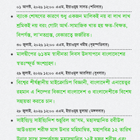
০১ আগস্ট, ২০২৬ ১২:০০ এএম, ইয়াওমুছ সাবত (শনিবার)
ব্যাংক শোষণের কারণে শুধু একজন মালিকই নয় বা লাখ লাখ
শ্রমিকই নয় বরং গোটা আর্থ-সামাজিক খাত হয় ক্ষত-বিক্ষত,
বিপর্যস্ত, লা’নতগ্রস্ত, বেকারত্বে জর্জরিত।
৩০ জুলাই, ২০২৬ ১২:০০ এএম, ইয়াওমুল খমীছ (বৃহস্পতিবার)
মালদ্বীপের ৬১তম স্বাধীনতা দিবস উদযাপনে বাংলাদেশের
স্বতঃস্ফূর্ত অংশগ্রহণ।
২৯ জুলাই, ২০২৬ ১২:০০ এএম, ইয়াওমুল আরবিয়া (বুধবার)
বিশ্বের শীর্ষস্থানীয় মাইক্রোচিপ বিজ্ঞানী, বাংলাদেশী এনায়েতুর
রহমান এ শিল্পের বিকাশে বাংলাদেশ ও বাংলাদেশীকে বিশেষ
সহায়তা করতে চান।
২৮ জুলাই, ২০২৬ ১২:০০ এএম, ইয়াওমুছ ছুলাছা (মঙ্গলবার)
সাইয়্যিদু সাইয়্যিদিশ শুহূরিল আ’যম, মহাসম্মানিত রবীউল
আউওয়াল শরীফ মাস উনার মহিমান্বিত, মহাপবিত্র ১২ তারিখ
উনার সাথে সম্পর্কযুক্ত মহাসম্মানিত ১২ই ছফর শরীফ এবং