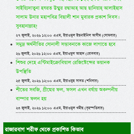
সাইয়্যিদাতুনা হযরত উম্মুর রদ্বাআহ্ আছ ছানিয়াহ্ আলাইহাস
সালাম উনার মহাপবিত্র বিছালী শান মুবারক প্রকাশ দিবস।
সুবহানাল্লাহ!
২৭ জুলাই, ২০২৬ ১২:০০ এএম, ইয়াওমুল ইছনাইনিল আযীম (সোমবার)
সমুদ্র অর্থনীতির সোনালী সম্ভাবনাকে কাজে লাগাতে হবে
২৬ জুলাই, ২০২৬ ১২:০০ এএম, ইয়াওমুল আহাদ (রোববার)
শিশুর দেহে এন্টিমাইক্রোবিয়াল রেজিস্টেন্সের ভয়ানক
উপস্থিতি
২৫ জুলাই, ২০২৬ ১২:০০ এএম, ইয়াওমুছ সাবত (শনিবার)
শীতের সবজি, গ্রীষ্মের ফল, ফসল এখন বর্ষায় অকল্পনীয়
বাম্পার ফলন হয়
২৩ জুলাই, ২০২৬ ১২:০০ এএম, ইয়াওমুল খমীছ (বৃহস্পতিবার)
রাজারবাগ শরীফ থেকে প্রকাশিত কিতাব