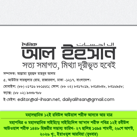
সম্পাদক: আল্লামা মুহম্মদ মাহবুব আলম
৫, আউটার সারকুলার রোড, রাজারবাগ, ঢাকা -১২১৭, বাংলাদেশ।
মোবাইল: (৮৮) ০১৭১৬ ৮৮১৫৫১; ফোন: (৮৮ ০২) ৮৩১৭০১৯, ৮৩১৪৮৪৮, ৮৩১৬৯৫৮;
ফ্যাক্স: (৮৮ ০২) ৯৩৩৮৭৮৮
editor@al-ihsan.net
dailyalihsan@gmail.com
ই-মেইল:
,
মহাসম্মানিত ১২ই রবিউল আউয়াল শরীফ আসতে আর মাত্র
মহাপবিত্র ও মহাসম্মানিত সাইয়্যিদু সাইয়্যিদিল আ’দাদ শরীফ পবিত্র ১২ই রবীউল
আউওয়াল শরীফ ১৪৪৮ হিজরীর সম্ভাব্য তারিখ- ২৭ ছালিছ ১৩৯৪ শামসী, ২৬শে আগস্ট,
©
al-ihsan.net
2007-2026. All Rights Reserved | Developed by:
২০২৬ খৃ:, ইয়াওমুল আরবিয়া (বুধবার)