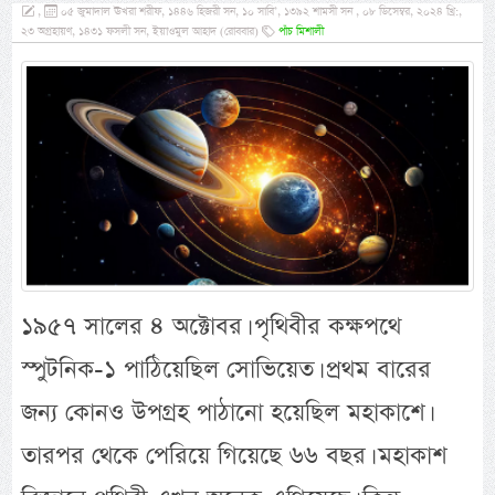
,
০৫ জুমাদাল ঊখরা শরীফ, ১৪৪৬ হিজরী সন, ১০ সাবি’, ১৩৯২ শামসী সন , ০৮ ডিসেম্বর, ২০২৪ খ্রি:,
২৩ অগ্রহায়ণ, ১৪৩১ ফসলী সন, ইয়াওমুল আহাদ (রোববার)
পাঁচ মিশালী
১৯৫৭ সালের ৪ অক্টোবর। পৃথিবীর কক্ষপথে
স্পুটনিক-১ পাঠিয়েছিল সোভিয়েত। প্রথম বারের
জন্য কোনও উপগ্রহ পাঠানো হয়েছিল মহাকাশে।
তারপর থেকে পেরিয়ে গিয়েছে ৬৬ বছর। মহাকাশ