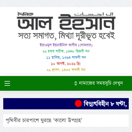
ইয়াওমুল ইছনাইনিল আযীম (সোমবার)
২৬ ছফর শরীফ, ১৪৪৮ হিজরী সন
১১ ছালিছ, ১৩৯৪ শামসী সন
১০ আগস্ট, ২০২৬ খ্রি:
২৬ শ্রাবণ, ১৪৩৩ ফসলী সন
নামাজের সময়সুচি দেখুন
বিদ্যুৎবিহীন ৮ ঘণ্টা, খ
পৃথিবীর চারপাশে ঘুরছে ‘কালো উপগ্রহ’