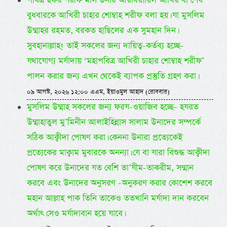
পবিত্র ছফর শরীফ মাস উনার আরবিয়ায়িল আখির বা শেষ
বুধবারকে আখিরী চাহার শোম্বাহ শরীফ বলা হয়। যা মুসলিম
উম্মাহর রহমত, বরকত হাছিলের এক সুমহান দিন।
সুবহানাল্লাহ! তাই সকলের জন্য দায়িত্ব-কর্তব্য হচ্ছে-
যথাযোগ্য মর্যাদায় ‘মহাপবিত্র আখিরী চাহার শোম্বাহ শরীফ’
পালন করার জন্য এখন থেকেই ব্যাপক প্রস্তুতি গ্রহণ করা।
০৯ আগস্ট, ২০২৬ ১২:০০ এএম, ইয়াওমুল আহাদ (রোববার)
মুসলিম উম্মাহ সকলের জন্য ফরয-ওয়াজিব হচ্ছে- হযরত
উম্মাহাতুল মু’মিনীন আলাইহিন্নাস সালাম উনাদের সম্পর্কে
সঠিক আক্বীদা পোষণ করা। কেননা উনারা প্রত্যেকেই
প্রত্যেকের মাক্বাম মুবারকে অনন্যা। যে বা যারা বিশুদ্ধ আক্বীদা
পোষণ করে উনাদের যত বেশি তা’যীম-তাকরীম, সম্মান
করবে এবং উনাদের অনুসরণ -অনুকরণ করার কোশেশ করবে
মহান আল্লাহ পাক তিনি তাকেও ততখানি মর্যাদা দান করবেন
অর্থাৎ সেও মর্যাদাবান হয়ে যাবে।