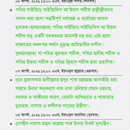
০৮ আগস্ট, ২০২৬ ১২:০০ এএম, ইয়াওমুছ সাবত (শনিবার)
পবিত্র সাইয়্যিদু সাইয়্যিদিল আ’ইয়াদ শরীফ হাক্বীক্বীভাবে
পালন করা হলো সন্তুষ্টিপূর্ণ সর্বশ্রেষ্ঠ ও সর্বোত্তম আমল
মুবারক। সুবহানাল্লাহ! পবিত্র সাইয়্যিদু সাইয়্যিদিল আ’ইয়াদ
শরীফ শুধু একটি বরকতময় আমলই নয় বরং এটা হলো
নাজাতের সনদপত্র অর্থাৎ চূড়ান্ত কামিয়াবীর দলীল।
সুবহানাল্লাহ! যা পবিত্র কুরআন শরীফ, পবিত্র হাদীছ শরীফ ও
পবিত্র ইজমা শরীফ ও পবিত্র ক্বিয়াস শরীফ দ্বারা প্রমাণিত।
০৭ আগস্ট, ২০২৬ ১২:০০ এএম, ইয়াওমুল জুমুয়াহ (শুক্রবার)
নূরে মুজাসসাম হাবীবুল্লাহ হুযূর পাক ছল্লাল্লাহু আলাইহি ওয়া
সাল্লাম উনার অনুকরণে নাম রাখা দুনিয়ায় যেমন রহমত,
বরকত ও সাকীনার কারণ, তেমনি আখিরাতে ও শাফায়াত
মুবারক, নাযাত ও ফযীলত লাভের উছীলা।
০৫ আগস্ট, ২০২৬ ১২:০০ এএম, ইয়াওমুল আরবিয়া (বুধবার)
প্রাণহীন নামায মহান আল্লাহ পাক উনার নিকট মূল্যহীন।