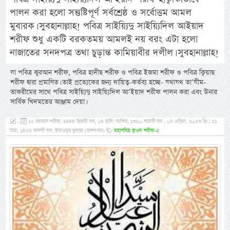
পালন করা হলো সন্তুষ্টিপূর্ণ সর্বশ্রেষ্ঠ ও সর্বোত্তম আমল
মুবারক। সুবহানাল্লাহ! পবিত্র সাইয়্যিদু সাইয়্যিদিল আইয়াদ
শরীফ শুধু একটি বরকতময় আমলই নয় বরং এটা হলো
নাজাতের সনদপত্র তথা চুড়ান্ত কামিয়াবীর দলীল। সুবহানাল্লাহ!
যা পবিত্র কুরআন শরীফ, পবিত্র হাদীছ শরীফ ও পবিত্র ইজমা শরীফ ও পবিত্র ক্বিয়াছ
শরীফ দ্বারা প্রমাণিত। তাই প্রত্যেকের জন্য দায়িত্ব-কর্তব্য হচ্ছে- যথাযথ তা’যীম-
তাকরীমের সাথে পবিত্র সাইয়্যিদু সাইয়্যিদিল আ’ইয়াদ শরীফ পালন করা এবং উনার
সার্বিক খিদমতের আঞ্জাম দেয়া।
,
১২ রমাদ্বান শরীফ, ১৪৪৪ হিজরী সন, ০৪ হাদি ‘আশির, ১৩৯০ শামসী সন , ০৪ এপ্রিল, ২০২৩ খ্রি:, ২১
চৈত্র, ১৪২৯ ফসলী সন, ইয়াওমুছ ছুলাছা (মঙ্গলবার)
মহাপবিত্র ক্বওল শরীফ-২