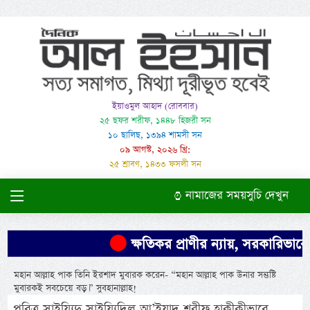
ইয়াওমুল আহাদ (রোববার)
২৫ ছফর শরীফ, ১৪৪৮ হিজরী সন
১০ ছালিছ, ১৩৯৪ শামসী সন
০৯ আগস্ট, ২০২৬ খ্রি:
২৫ শ্রাবণ, ১৪৩৩ ফসলী সন
নামাজের সময়সুচি দেখুন
ক্ষতিকর প্রাণীর ন্যায়, সরকারিভাবে ক
মহান আল্লাহ পাক তিনি ইরশাদ মুবারক করেন- “মহান আল্লাহ পাক উনার সন্তুষ্টি
মুবারকই সবচেয়ে বড়।” সুবহানাল্লাহ!
পবিত্র সাইয়্যিদু সাইয়্যিদিল আ’ইয়াদ শরীফ হাক্বীকীভাবে