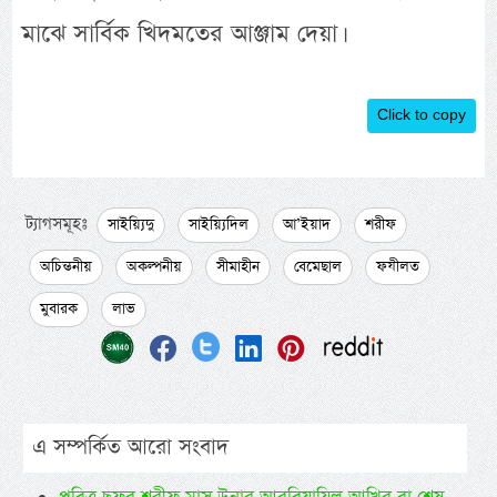
মাঝে সার্বিক খিদমতের আঞ্জাম দেয়া।
Click to copy
ট্যাগসমূহঃ
সাইয়্যিদু
সাইয়্যিদিল
আ’ইয়াদ
শরীফ
অচিন্তনীয়
অকল্পনীয়
সীমাহীন
বেমেছাল
ফযীলত
মুবারক
লাভ
এ সম্পর্কিত আরো সংবাদ