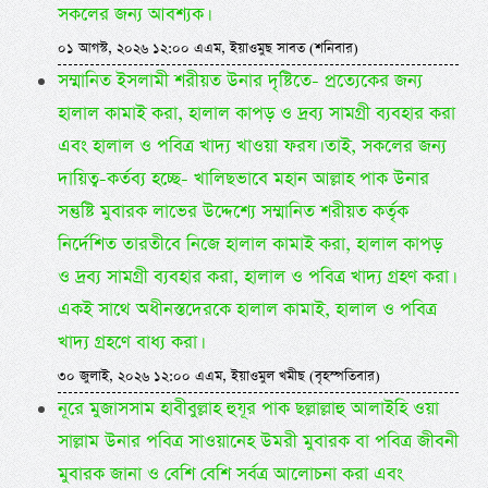
সকলের জন্য আবশ্যক।
০১ আগস্ট, ২০২৬ ১২:০০ এএম, ইয়াওমুছ সাবত (শনিবার)
সম্মানিত ইসলামী শরীয়ত উনার দৃষ্টিতে- প্রত্যেকের জন্য
হালাল কামাই করা, হালাল কাপড় ও দ্রব্য সামগ্রী ব্যবহার করা
এবং হালাল ও পবিত্র খাদ্য খাওয়া ফরয। তাই, সকলের জন্য
দায়িত্ব-কর্তব্য হচ্ছে- খালিছভাবে মহান আল্লাহ পাক উনার
সন্তুষ্টি মুবারক লাভের উদ্দেশ্যে সম্মানিত শরীয়ত কর্তৃক
নির্দেশিত তারতীবে নিজে হালাল কামাই করা, হালাল কাপড়
ও দ্রব্য সামগ্রী ব্যবহার করা, হালাল ও পবিত্র খাদ্য গ্রহণ করা।
একই সাথে অধীনস্তদেরকে হালাল কামাই, হালাল ও পবিত্র
খাদ্য গ্রহণে বাধ্য করা।
৩০ জুলাই, ২০২৬ ১২:০০ এএম, ইয়াওমুল খমীছ (বৃহস্পতিবার)
নূরে মুজাসসাম হাবীবুল্লাহ হুযূর পাক ছল্লাল্লাহু আলাইহি ওয়া
সাল্লাম উনার পবিত্র সাওয়ানেহ উমরী মুবারক বা পবিত্র জীবনী
মুবারক জানা ও বেশি বেশি সর্বত্র আলোচনা করা এবং