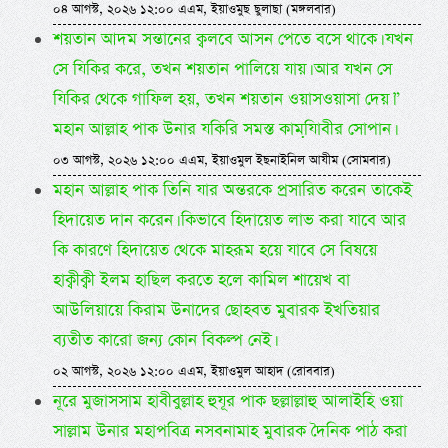
০৪ আগস্ট, ২০২৬ ১২:০০ এএম, ইয়াওমুছ ছুলাছা (মঙ্গলবার)
শয়তান আদম সন্তানের ক্বলবে আসন পেতে বসে থাকে। যখন
সে যিকির করে, তখন শয়তান পালিয়ে যায়। আর যখন সে
যিকির থেকে গাফিল হয়, তখন শয়তান ওয়াসওয়াসা দেয়।”
মহান আল্লাহ পাক উনার যকিরি সমস্ত কামযি়াবীর সোপান।
০৩ আগস্ট, ২০২৬ ১২:০০ এএম, ইয়াওমুল ইছনাইনিল আযীম (সোমবার)
মহান আল্লাহ পাক তিনি যার অন্তরকে প্রসারিত করেন তাকেই
হিদায়েত দান করেন। কিভাবে হিদায়েত লাভ করা যাবে আর
কি কারণে হিদায়েত থেকে মাহরূম হয়ে যাবে সে বিষয়ে
হাক্বীক্বী ইলম হাছিল করতে হলে কামিল শায়েখ বা
আউলিয়ায়ে কিরাম উনাদের ছোহবত মুবারক ইখতিয়ার
ব্যতীত কারো জন্য কোন বিকল্প নেই।
০২ আগস্ট, ২০২৬ ১২:০০ এএম, ইয়াওমুল আহাদ (রোববার)
নূরে মুজাসসাম হাবীবুল্লাহ হুযূর পাক ছল্লাল্লাহু আলাইহি ওয়া
সাল্লাম উনার মহাপবিত্র নসবনামাহ মুবারক দৈনিক পাঠ করা