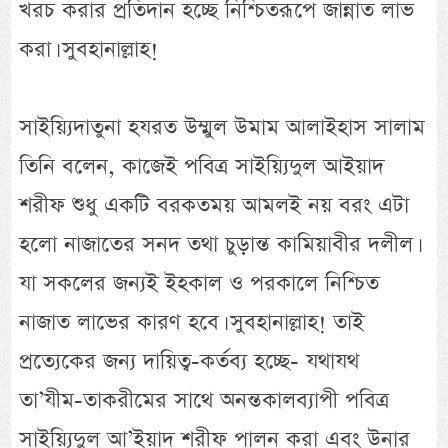
খরচ করার প্রতিদান হচ্ছে নিশ্চিতরূপে জান্নাত লাভ
করা। সুবহানাল্লাহ!
সাইয়্যিদাতুনা হযরত উম্মুল উমাম আলাইহাস সালাম
তিনি বলেন, কাজেই পবিত্র সাইয়্যিদুল আইয়াদ
শরীফ শুধু একটি বরকতময় আমলই নয় বরং এটা
হলো নাজাতের সনদ তথা চুড়ান্ত কামিয়াবীর দলীল।
যা সকলের জন্যই ইহকাল ও পরকালে নিশ্চিত
নাজাত লাভের কারণ হবে। সুবহানাল্লাহ! তাই
প্রত্যেকের জন্য দায়িত্ব-কর্তব্য হচ্ছে- যথাযথ
তা’যীম-তাকরীমের সাথে অনন্তকালব্যাপী পবিত্র
সাইয়্যিদুল আ’ইয়াদ শরীফ পালন করা এবং উনার