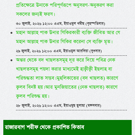
প্রতিক্ষেত্রে উনাকে পরিপূর্ণরূপে অনুসরণ-অনুকরণ করা
সকলের জন্যই ফরয।
৩০ জুলাই, ২০২৬ ১২:০০ এএম, ইয়াওমুল খমীছ (বৃহস্পতিবার)
মহান আল্লাহ পাক উনার যিকিরকারী ব্যক্তি জীবিত আর যে
মহান আল্লাহ পাক উনার যিকির করেনা সে ব্যক্তি মৃত।
২৯ জুলাই, ২০২৬ ১২:০০ এএম, ইয়াওমুল আরবিয়া (বুধবার)
অন্তর থেকে বদ খাছলতসমূহ দূর করে দিয়ে পবিত্র নেক
খাছলতসমূহ পয়দা করার মাধ্যমেই হাক্বীক্বী ইছলাহ বা
পরিশুদ্ধতা লাভ সম্ভব। মুহলিকাতের (বদ খাছলত) কারণে
ক্বলব বিনষ্ট হয়। আর মুনজিয়াতের (নেক খাছলত) কারণে
ক্বলব পরিশুদ্ধ হয়।
২৮ জুলাই, ২০২৬ ১২:০০ এএম, ইয়াওমুছ ছুলাছা (মঙ্গলবার)
রাজারবাগ শরীফ থেকে প্রকাশিত কিতাব