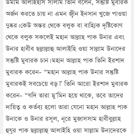
উমাম আলাইহাস সালাম তিনি বলেন, সন্তুষ্টি মুবারক
অর্জন করতে চায় না এমন জ্বীন ইনসান খুজে পাওয়া
দুষ্কর। কেউ অন্তর থেকে বলুক বা বাহ্যিক দৃষ্টিকোণ
থেকে বলুক সকলেই মহান আল্লাহ পাক উনার এবং
উনার হাবীব ছল্লাল্লাহু আলাইহি ওয়া সাল্লাম উনাদের
সন্তুষ্টি মুবারক চান। মহান আল্লাহ পাক তিনি ইরশাদ
মুবারক করেন- “মহান আল্লাহ পাক উনার সন্তুষ্টি
মুবারকই সবচেয়ে বড়।” তিনি আরো ইরশাদ মুবারক
করেন- “যদি তারা মু’মিন হয়ে থাকে, তবে তাদের
দায়িত্ব ও কর্তব্য হলো তারা যেনো মহান আল্লাহ পাক
উনাকে ও উনার রসূল, নূরে মুজাসসাম হাবীবুল্লাহ
হুযূর পাক ছল্লাল্লাহু আলাইহি ওয়া সাল্লাম উনাদেরকে