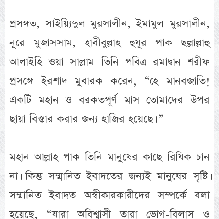
প্রসঙ্গত, সাইয়্যিদুল মুরসালীন, ইমামুল মুরসালীন,
নূরে মুজাসসাম, হাবীবুল্লাহ হুযূর পাক ছল্লাল্লাহু
আলাইহি ওয়া সাল্লাম তিনি পবিত্র রমাদ্বান শরীফ
প্রসঙ্গে ইরশাদ মুবারক করেন, “হে মানবজাতি!
একটি মহান ও বরকতপূর্ণ মাস তোমাদের উপর
ছায়া বিস্তার করার জন্য হাজির হয়েছে। ”
মহান আল্লাহ পাক তিনি মানুষের কাছে রিযিক চান
না। কিন্তু সম্মানিত ইবাদতের জন্যই মানুষের সৃষ্টি।
সম্মানিত ইবাদত অস্বীকারকারীদের সম্পর্কে বলা
হয়েছে, “যারা অবিশ্বাসী তারা ভোগ-বিলাস ও