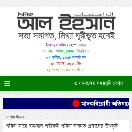
ইয়াওমুল খমীছ (বৃহস্পতিবার)
২২ ছফর শরীফ, ১৪৪৮ হিজরী সন
০৭ ছালিছ, ১৩৯৪ শামসী সন
০৬ আগস্ট, ২০২৬ খ্রি:
২২ শ্রাবণ, ১৪৩৩ ফসলী সন
নামাজের সময়সুচি দেখুন
মাদকবিরোধী অভিযানে এক ব
সম্পাদকীয়-১
পবিত্র মাহে রমাদ্বান শরীফই পবিত্র যাকাত প্রদানের উৎকৃষ্ট