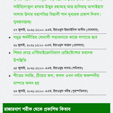
সাইয়্যিদাতুনা হযরত উম্মুর রদ্বাআহ্ আছ ছানিয়াহ্ আলাইহাস
সালাম উনার মহাপবিত্র বিছালী শান মুবারক প্রকাশ দিবস।
সুবহানাল্লাহ!
২৭ জুলাই, ২০২৬ ১২:০০ এএম, ইয়াওমুল ইছনাইনিল আযীম (সোমবার)
সমুদ্র অর্থনীতির সোনালী সম্ভাবনাকে কাজে লাগাতে হবে
২৬ জুলাই, ২০২৬ ১২:০০ এএম, ইয়াওমুল আহাদ (রোববার)
শিশুর দেহে এন্টিমাইক্রোবিয়াল রেজিস্টেন্সের ভয়ানক
উপস্থিতি
২৫ জুলাই, ২০২৬ ১২:০০ এএম, ইয়াওমুছ সাবত (শনিবার)
শীতের সবজি, গ্রীষ্মের ফল, ফসল এখন বর্ষায় অকল্পনীয়
বাম্পার ফলন হয়
২৩ জুলাই, ২০২৬ ১২:০০ এএম, ইয়াওমুল খমীছ (বৃহস্পতিবার)
রাজারবাগ শরীফ থেকে প্রকাশিত কিতাব