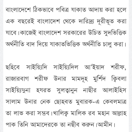
বাংলাদেশে ঠিকভাবে পবিত্র যাকাত আদায় করা হলে
এক বছরেই বাংলাদেশ থেকে দারিদ্র্য দূরীভূত করা
যাবে। কাজেই বাংলাদেশ সরকারের উচিত সুদভিত্তিক
অর্থনীতি বাদ দিয়ে যাকাতভিত্তিক অর্থনীতি চালু করা।
ছহিবে সাইয়্যিদি সাইয়্যিদিল আ’ইয়াদ শরীফ,
রাজারবাগ শরীফ উনার মামদূহ মুর্র্শিদ ক্বিবলা
সাইয়্যিদুনা হযরত সুলত্বানুন নাছীর আলাইহিস
সালাম উনার নেক ছোহবত মুবারক-এ কেবলমাত্র
তা লাভ করা সম্ভব। খালিক্ব মালিক রব মহান আল্লাহ
পাক তিনি আমাদেরকে তা নছীব করুন। আমীন।