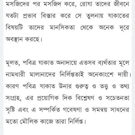
মসজিদের পর মসজিদ করে, রোযা তাদের জীবনে
যতটা প্রভাব বিস্তার করে সে তুলনায় যাকাতের
বিষয়টি তাদের মানসিকতা থেকে অনেক দূরে
অবস্থান করছে।
মূলত, পবিত্র যাকাত অনাদায়ে এতসব ব্যর্থতার মূলে
নামধারী মালানাদের নির্লিপ্ততাই অনেকাংশে দায়ী।
কারণ পবিত্র যাকাত উনার গুরুত্ব ও তত্ত্ব ও তথ্য
সংগ্রহ, এর প্রয়োগিক দিক বিশ্লেষণ ও সচেতনতা
সৃষ্টি এবং এ সম্পর্কিত গবেষণা ও সমন্বয় সাধনের
মতো মৌলিক কাজে তারা নির্লিপ্ত।