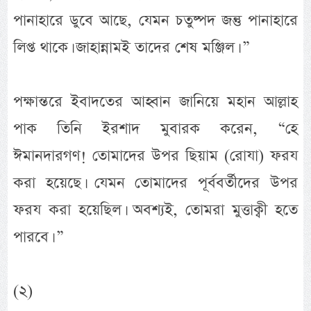
পানাহারে ডুবে আছে, যেমন চতুষ্পদ জন্তু পানাহারে
লিপ্ত থাকে। জাহান্নামই তাদের শেষ মঞ্জিল। ”
পক্ষান্তরে ইবাদতের আহ্বান জানিয়ে মহান আল্লাহ
পাক তিনি ইরশাদ মুবারক করেন, “হে
ঈমানদারগণ! তোমাদের উপর ছিয়াম (রোযা) ফরয
করা হয়েছে। যেমন তোমাদের পূর্ববর্তীদের উপর
ফরয করা হয়েছিল। অবশ্যই, তোমরা মুত্তাক্বী হতে
পারবে। ”
(২)