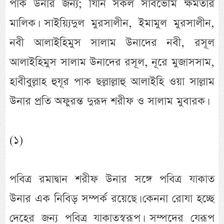
পাক উনার জন্য; যিনি সকল সার্বভৌম ক্ষমতার
মালিক। সাইয়্যিদুল মুরসালীন, ইমামুল মুরসালীন,
নবী আলাইহিমুস সালাম উনাদের নবী, রসূল
আলাইহিমুস সালাম উনাদের রসূল, নূরে মুজাসসাম,
হাবীবুল্লাহ হুযূর পাক ছল্লাল্লাহু আলাইহি ওয়া সাল্লাম
উনার প্রতি অফুরন্ত দুরূদ শরীফ ও সালাম মুবারক।
(১)
পবিত্র রমাদ্বান শরীফ উনার সঙ্গে পবিত্র যাকাত
উনার এক নিবিড় সম্পর্ক রয়েছে। কেননা রোযা হচ্ছে
দেহের জন্য পবিত্র যাকাতস্বরূপ। সম্পদের যেরূপ