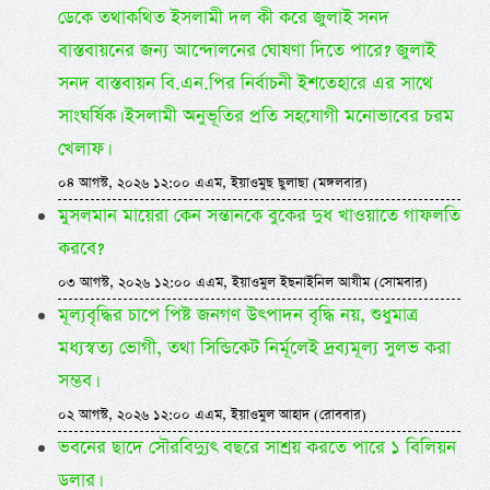
ডেকে তথাকথিত ইসলামী দল কী করে জুলাই সনদ
বাস্তবায়নের জন্য আন্দোলনের ঘোষণা দিতে পারে? জুলাই
সনদ বাস্তবায়ন বি.এন.পির নির্বাচনী ইশতেহারে এর সাথে
সাংঘর্ষিক। ইসলামী অনুভূতির প্রতি সহযোগী মনোভাবের চরম
খেলাফ।
০৪ আগস্ট, ২০২৬ ১২:০০ এএম, ইয়াওমুছ ছুলাছা (মঙ্গলবার)
মুসলমান মায়েরা কেন সন্তানকে বুকের দুধ খাওয়াতে গাফলতি
করবে?
০৩ আগস্ট, ২০২৬ ১২:০০ এএম, ইয়াওমুল ইছনাইনিল আযীম (সোমবার)
মূল্যবৃদ্ধির চাপে পিষ্ট জনগণ উৎপাদন বৃদ্ধি নয়, শুধুমাত্র
মধ্যস্বত্য ভোগী, তথা সিন্ডিকেট নির্মূলেই দ্রব্যমূল্য সুলভ করা
সম্ভব।
০২ আগস্ট, ২০২৬ ১২:০০ এএম, ইয়াওমুল আহাদ (রোববার)
ভবনের ছাদে সৌরবিদ্যুৎ বছরে সাশ্রয় করতে পারে ১ বিলিয়ন
ডলার।