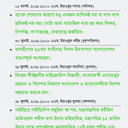
০১ আগস্ট, ২০২৬ ১২:০০ এএম, ইয়াওমুছ সাবত (শনিবার)
ব্যাংক শোষণের কারণে শুধু একজন মালিকই নয় বা লাখ লাখ
শ্রমিকই নয় বরং গোটা আর্থ-সামাজিক খাত হয় ক্ষত-বিক্ষত,
বিপর্যস্ত, লা’নতগ্রস্ত, বেকারত্বে জর্জরিত।
৩০ জুলাই, ২০২৬ ১২:০০ এএম, ইয়াওমুল খমীছ (বৃহস্পতিবার)
মালদ্বীপের ৬১তম স্বাধীনতা দিবস উদযাপনে বাংলাদেশের
স্বতঃস্ফূর্ত অংশগ্রহণ।
২৯ জুলাই, ২০২৬ ১২:০০ এএম, ইয়াওমুল আরবিয়া (বুধবার)
বিশ্বের শীর্ষস্থানীয় মাইক্রোচিপ বিজ্ঞানী, বাংলাদেশী এনায়েতুর
রহমান এ শিল্পের বিকাশে বাংলাদেশ ও বাংলাদেশীকে বিশেষ
সহায়তা করতে চান।
২৮ জুলাই, ২০২৬ ১২:০০ এএম, ইয়াওমুছ ছুলাছা (মঙ্গলবার)
সাইয়্যিদু সাইয়্যিদিশ শুহূরিল আ’যম, মহাসম্মানিত রবীউল
আউওয়াল শরীফ মাস উনার মহিমান্বিত, মহাপবিত্র ১২ তারিখ
উনার সাথে সম্পর্কযুক্ত মহাসম্মানিত ১২ই ছফর শরীফ এবং