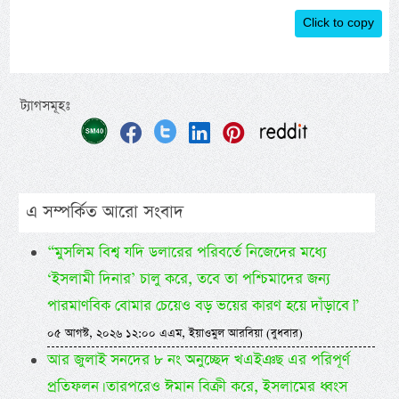
Click to copy
ট্যাগসমূহঃ
এ সম্পর্কিত আরো সংবাদ
“মুসলিম বিশ্ব যদি ডলারের পরিবর্তে নিজেদের মধ্যে
‘ইসলামী দিনার’ চালু করে, তবে তা পশ্চিমাদের জন্য
পারমাণবিক বোমার চেয়েও বড় ভয়ের কারণ হয়ে দাঁড়াবে।”
০৫ আগস্ট, ২০২৬ ১২:০০ এএম, ইয়াওমুল আরবিয়া (বুধবার)
আর জুলাই সনদের ৮ নং অনুচ্ছেদ খএইঞছ এর পরিপূর্ণ
প্রতিফলন। তারপরেও ঈমান বিক্রী করে, ইসলামের ধ্বংস