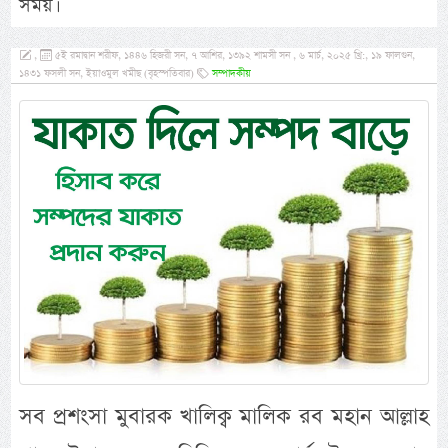
সময়।
,
৫ই রমাদ্বান শরীফ, ১৪৪৬ হিজরী সন, ৭ আশির, ১৩৯২ শামসী সন , ৬ মার্চ, ২০২৫ খ্রি:, ১৯ ফালগুন,
১৪৩১ ফসলী সন, ইয়াওমুল খমীছ (বৃহস্পতিবার)
সম্পাদকীয়
সব প্রশংসা মুবারক খালিক্ব মালিক রব মহান আল্লাহ