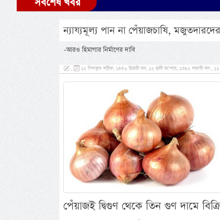
সর্বশেষ খবর
ন্যায্যমূল্য পান না পেঁয়াজচাষি, মজুতদারদ
-আরও হিমাগার নির্মাণের দাবি
,
১২ যিলক্বদ শরীফ, ১৪৪৬ হিজরী সন, ১২ ছানী আ’শার, ১৩৯২ শামসী সন , ১১
পেঁয়াজই দ্বিগুণ থেকে তিন গুণ দামে বিক্রি