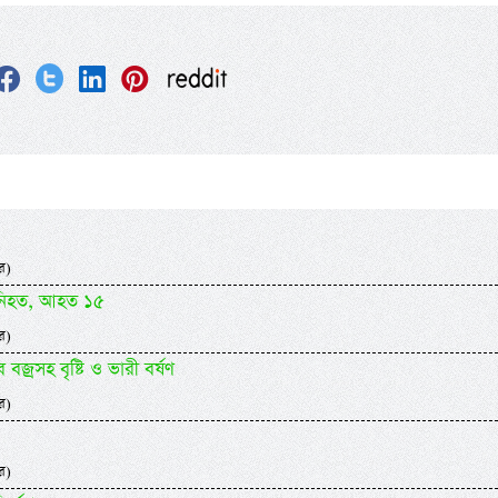
র)
া নিহত, আহত ১৫
র)
্রসহ বৃষ্টি ও ভারী বর্ষণ
র)
র)