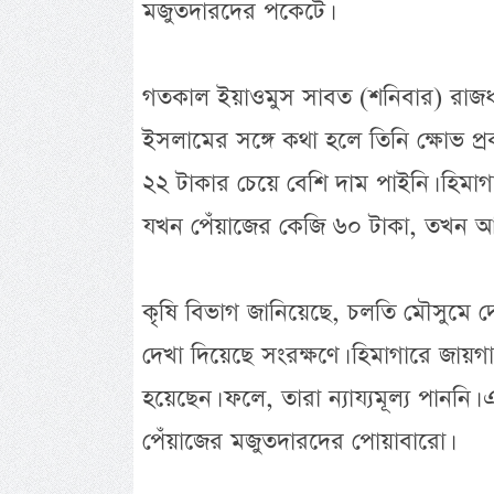
মজুতদারদের পকেটে।
গতকাল ইয়াওমুস সাবত (শনিবার) রাজধা
ইসলামের সঙ্গে কথা হলে তিনি ক্ষোভ প্
২২ টাকার চেয়ে বেশি দাম পাইনি। হিমা
যখন পেঁয়াজের কেজি ৬০ টাকা, তখন আ
কৃষি বিভাগ জানিয়েছে, চলতি মৌসুমে দেশ
দেখা দিয়েছে সংরক্ষণে। হিমাগারে জায়গা
হয়েছেন। ফলে, তারা ন্যায্যমূল্য পাননি।
পেঁয়াজের মজুতদারদের পোয়াবারো।