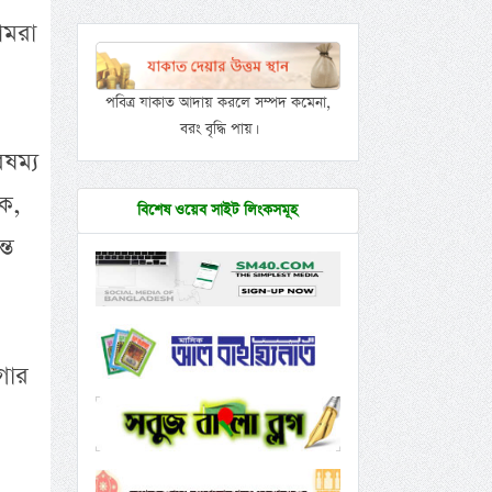
আমরা
পবিত্র যাকাত আদায় করলে সম্পদ কমেনা,
বরং বৃদ্ধি পায়।
ৈষম্য
কে,
বিশেষ ওয়েব সাইট লিংকসমূহ
্ত
গার