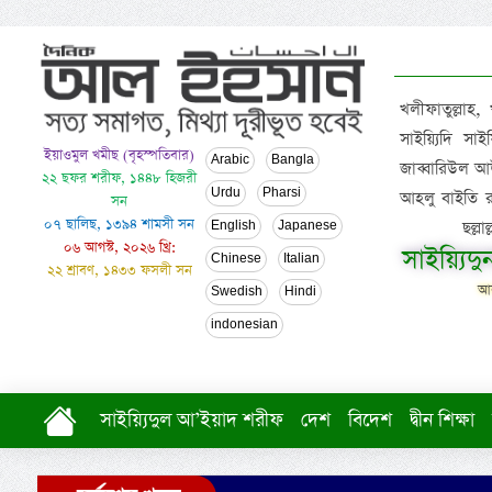
খলীফাতুল্লাহ,
সাইয়্যিদি স
ইয়াওমুল খমীছ (বৃহস্পতিবার)
Arabic
Bangla
জাব্বারিউল আউ
২২ ছফর শরীফ, ১৪৪৮ হিজরী
Urdu
Pharsi
আহলু বাইতি রসূল
সন
০৭ ছালিছ, ১৩৯৪ শামসী সন
ছল্ল
English
Japanese
০৬ আগস্ট, ২০২৬ খ্রি:
সাইয়্যিদ
Chinese
Italian
২২ শ্রাবণ, ১৪৩৩ ফসলী সন
আল
Swedish
Hindi
indonesian
সাইয়্যিদুল আ’ইয়াদ শরীফ
দেশ
বিদেশ
দ্বীন শিক্ষা