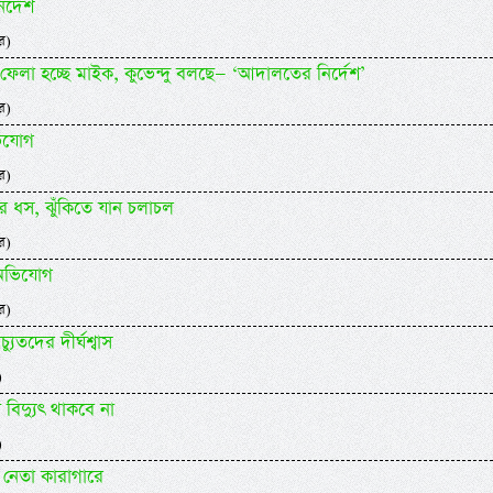
র্দেশ
র)
েলা হচ্ছে মাইক, কুভেন্দু বলছে— ‘আদালতের নির্দেশ’
র)
ভিযোগ
র)
র ধস, ঝুঁকিতে যান চলাচল
র)
র অভিযোগ
র)
্যুতদের দীর্ঘশ্বাস
)
বিদ্যুৎ থাকবে না
)
ত নেতা কারাগারে