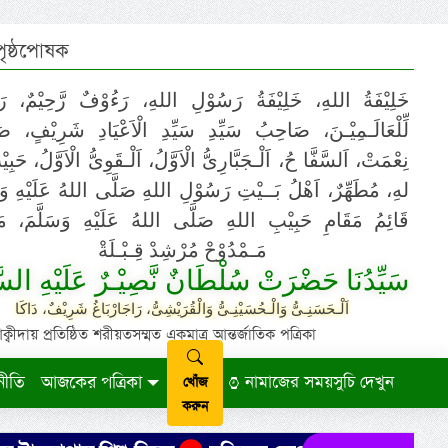
 পৃষ্ঠপোষক
خَلِيْفَةُ اللهِ، خَلِيْفَةُ رَسُوْلِ اللهِ، رَءُوْفٌ رَّحِيْمٌ، رَ
لِّلْعَالَـمِيْـنَ، صَاحِبُ سَيِّدِ سَيِّدِ الْاَعْيَادِ شَرِيْفٍ، 
نِعْمَتْ، اَلسَّفَّا حُ، اَلْـجَبَّارِىُّ الْاَوَّلُ، اَلْـقَوِىُّ الْاَوَّلُ، حَب
لهِ، مُطَهِّرٌ، اَهْلُ بَــيْتِ رَسُوْلِ اللهِ صَلَّى اللهُ عَلَيْهِ وَ،
قَائِمُ مَقَامِ حَبِيْبِ اللهِ صَلَّى اللهُ عَلَيْهِ وَسَلَّمَ، مَوْ
مَـمْدُوْحْ مُرْشِدْ قِـبْـلَةْ
سَيِّدُنَا حَضْرَتْ سُلْطَانٌ نَّصِيْـرٌ عَلَيْهِ السَّ
اَلْـحَسَنِـىُّ وَالْـحُسَيْنِـىُّ وَالْقُرَيْشِىُّ، رَاجَارْبَاغُ شَرِيْفٌ، دَاكَا
ায় প্রতিষ্ঠিত শরীয়তসম্মত একমাত্র আন্তর্জাতিক পত্রিকা
নীতি
আজকের পত্রিকা
নামাজের সময়সুচি দেখুন
খোঁজ
করুন