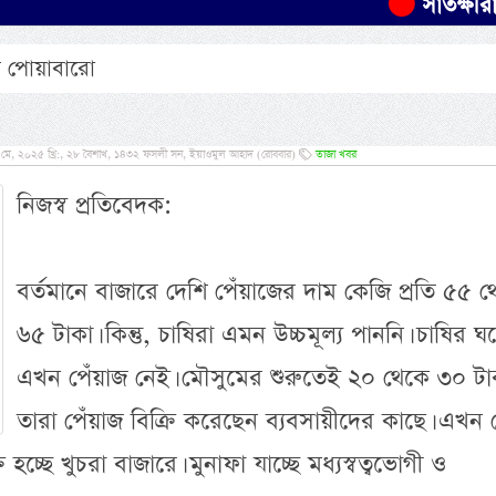
সাতক্ষীরায় ট্রাক
ের পোয়াবারো
 মে, ২০২৫ খ্রি:, ২৮ বৈশাখ, ১৪৩২ ফসলী সন, ইয়াওমুল আহাদ (রোববার)
তাজা খবর
নিজস্ব প্রতিবেদক:
বর্তমানে বাজারে দেশি পেঁয়াজের দাম কেজি প্রতি ৫৫ 
৬৫ টাকা। কিন্তু, চাষিরা এমন উচ্চমূল্য পাননি। চাষির ঘ
অসংখ্য হাদীছ শ
এখন পেঁয়াজ নেই। মৌসুমের শুরুতেই ২০ থেকে ৩০ টা
প্রমাণিত- প্রাণী
তারা পেঁয়াজ বিক্রি করেছেন ব্যবসায়ীদের কাছে। এখন
 হচ্ছে খুচরা বাজারে। মুনাফা যাচ্ছে মধ্যস্বত্বভোগী ও