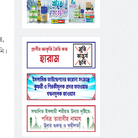
ু,
ি।