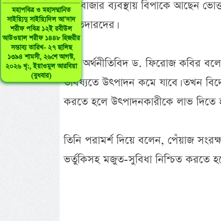
এই বাজার ব্যবস্থায় বিপাকে আছেন ভোক্ত
মহাপবিত্র ও মহাসম্মানিত
সাইয়্যিদু সাইয়্যিদিল আ’দাদ
মজুতদারদের।
শরীফ পবিত্র ১২ই রবীউল
আউওয়াল শরীফ ১৪৪৮ হিজরীর
সম্ভাব্য তারিখ- ২৭ ছালিছ
১৩৯৪ শামসী, ২৬শে আগস্ট,
কৃষি অর্থনীতিবিদ ড. ফিরোজ কবির বলে
২০২৬ খৃ:, ইয়াওমুল আরবিয়া
(বুধবার)
ভবিষ্যতে উৎপাদন কমে যাবে। তখন বিদ
করতে হলে উৎপাদনকারীকে লাভ দিতে 
তিনি পরামর্শ দিয়ে বলেন, পেঁয়াজ সংরক্
ভর্তুকিসহ মজুত-সুবিধা নিশ্চিত করতে হ