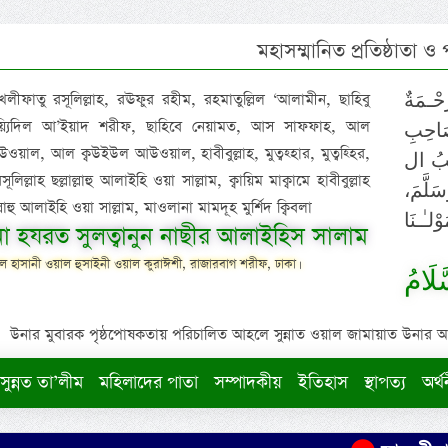
মহাসম্মানিত প্রতিষ্ঠাতা ও
 খলীফাতু রসূলিল্লাহ, রঊফুর রহীম, রহমাতুল্লিল ‘আলামীন, ছাহিবু
حْـمَةٌ
াইয়্যিদিল আ’ইয়াদ শরীফ, ছাহিবে নেয়ামত, আস সাফফাহ, আল
صَاحِبِ
ওয়াল, আল ক্বউইউল আউওয়াল, হাবীবুল্লাহ, মুত্বহ্হার, মুত্বহ্হির,
ِيْبُ ال
িল্লাহ ছল্লাল্লাহু আলাইহি ওয়া সাল্লাম, ক্বায়িম মাক্বামে হাবীবুল্লাহ
سَلَّمَ
াল্লাহু আলাইহি ওয়া সাল্লাম, মাওলানা মামদূহ মুর্শিদ ক্বিবলা
لـٰـنَا
ুনা হযরত সুলত্বানুন নাছীর আলাইহিস সালাম
 হাসানী ওয়াল হুসাইনী ওয়াল কুরাঈশী, রাজারবাগ শরীফ, ঢাকা।
لَامُ
উনার মুবারক পৃষ্ঠপোষকতায় পরিচালিত আহলে সুন্নাত ওয়াল জামায়াত উনার আক্বীদ
সুন্নত তা’লীম
মহিলাদের পাতা
সম্পাদকীয়
ইতিহাস
স্থাপত্য
অর্থ