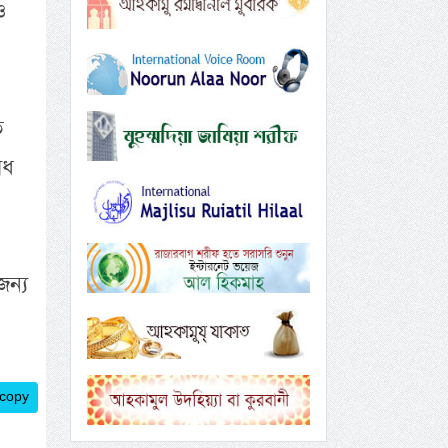
ও
ে
োধ
জন্য
 copy