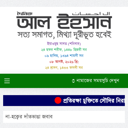
ইয়াওমুছ সাবত (শনিবার)
২৪ ছফর শরীফ, ১৪৪৮ হিজরী সন
০৯ ছালিছ, ১৩৯৪ শামসী সন
০৮ আগস্ট, ২০২৬ খ্রি:
২৪ শ্রাবণ, ১৪৩৩ ফসলী সন
নামাজের সময়সুচি দেখুন
প্রতিরক্ষা চুক্তিতে সৌদির নিরাপত
না-হক্বের দাঁতভাঙা জবাব