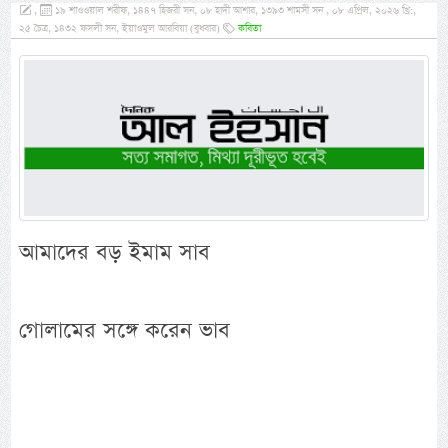
,
১৯ শাওওয়াল শরীফ, ১৪৪৭ হিজরী সন, ০৮ হাদী আশার, ১৩৯৩ শামসী সন , ০৮ এপ্রিল, ২০২৬ খ্রি:,
২৫ চৈত্র, ১৪৩২ ফসলী সন, ইয়াওমুল আরবিয়া (বুধবার)
কবিতা
আমাদের বড় ইমাম সাব
গোলামের সঙ্গে করেন ভাব