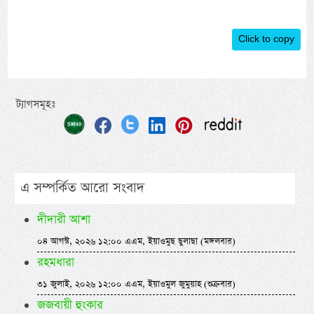
Click to copy
ট্যাগসমূহঃ
এ সম্পর্কিত আরো সংবাদ
দীদারী আশা
০৪ আগস্ট, ২০২৬ ১২:০০ এএম, ইয়াওমুছ ছুলাছা (মঙ্গলবার)
রহমধারা
৩১ জুলাই, ২০২৬ ১২:০০ এএম, ইয়াওমুল জুমুয়াহ (শুক্রবার)
জজবায়ী হুংকার