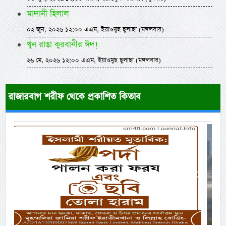
মাদানী হিলাল
০২ জুন, ২০২৬ ১২:০০ এএম, ইয়াওমুছ ছুলাছা (মঙ্গলবার)
খুন রাঙা কুরবানীর ঈদ!
২৬ মে, ২০২৬ ১২:০০ এএম, ইয়াওমুছ ছুলাছা (মঙ্গলবার)
রাজারবাগ শরীফ থেকে প্রকাশিত কিতাব
Previous
Next