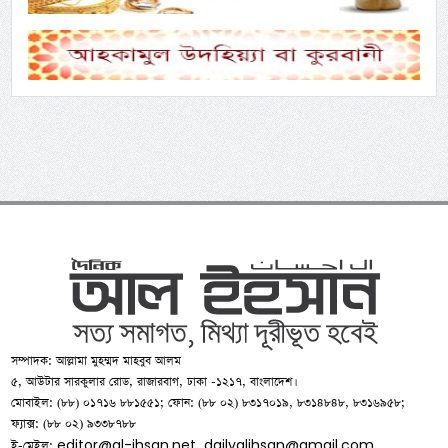
সম্পাদক: আল্লামা মুহম্মদ মাহবুব আলম
৫, আউটার সারকুলার রোড, রাজারবাগ, ঢাকা -১২১৭, বাংলাদেশ।
মোবাইল: (৮৮) ০১৭১৬ ৮৮১৫৫১; ফোন: (৮৮ ০২) ৮৩১৭০১৯, ৮৩১৪৮৪৮, ৮৩১৬৯৫৮;
ফ্যাক্স: (৮৮ ০২) ৯৩৩৮৭৮৮
editor@al-ihsan.net
dailyalihsan@gmail.com
ই-মেইল:
,