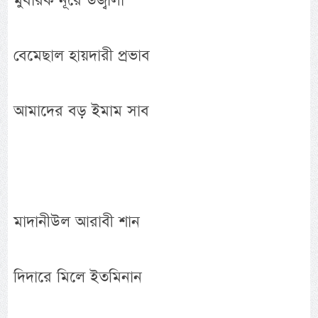
মুবারক নূরে উজ্বালা
বেমেছাল হায়দারী প্রভাব
আমাদের বড় ইমাম সাব
মাদানীউল আরাবী শান
দিদারে মিলে ইতমিনান