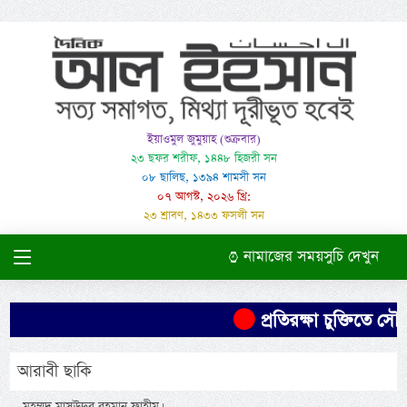
ইয়াওমুল জুমুয়াহ (শুক্রবার)
২৩ ছফর শরীফ, ১৪৪৮ হিজরী সন
০৮ ছালিছ, ১৩৯৪ শামসী সন
০৭ আগস্ট, ২০২৬ খ্রি:
২৩ শ্রাবণ, ১৪৩৩ ফসলী সন
নামাজের সময়সুচি দেখুন
প্রতিরক্ষা চুক্তিতে সৌদ
আরাবী ছাকি
-মুহম্মদ মাসঊদুর রহমান ফাহীম।