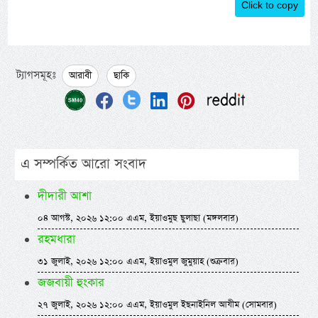
Click to copy
ট্যাগসমূহঃ
আরাবী
ছাকি
এ সম্পর্কিত আরো সংবাদ
দীদারী আশা
০৪ আগস্ট, ২০২৬ ১২:০০ এএম, ইয়াওমুছ ছুলাছা (মঙ্গলবার)
রহমধারা
৩১ জুলাই, ২০২৬ ১২:০০ এএম, ইয়াওমুল জুমুয়াহ (শুক্রবার)
জজবায়ী হুংকার
২৭ জুলাই, ২০২৬ ১২:০০ এএম, ইয়াওমুল ইছনাইনিল আযীম (সোমবার)