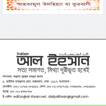
সম্পাদক: আল্লামা মুহম্মদ মাহবুব আলম
৫, আউটার সারকুলার রোড, রাজারবাগ, ঢাকা -১২১৭, বাংলাদেশ।
মোবাইল: (৮৮) ০১৭১৬ ৮৮১৫৫১; ফোন: (৮৮ ০২) ৮৩১৭০১৯, ৮৩১৪৮৪৮, ৮৩১৬৯৫৮;
ফ্যাক্স: (৮৮ ০২) ৯৩৩৮৭৮৮
editor@al-ihsan.net
dailyalihsan@gmail.com
ই-মেইল:
,