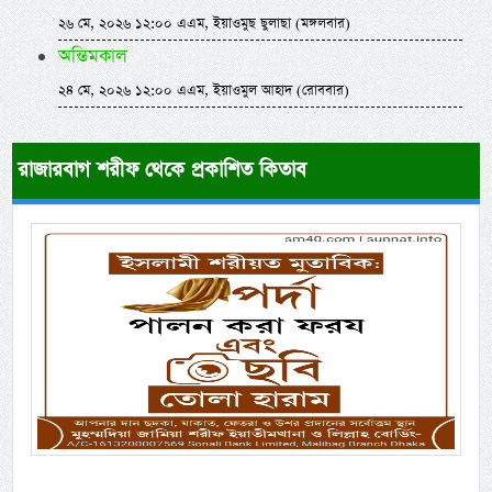
২৬ মে, ২০২৬ ১২:০০ এএম, ইয়াওমুছ ছুলাছা (মঙ্গলবার)
অন্তিমকাল
২৪ মে, ২০২৬ ১২:০০ এএম, ইয়াওমুল আহাদ (রোববার)
রাজারবাগ শরীফ থেকে প্রকাশিত কিতাব
Previous
Next