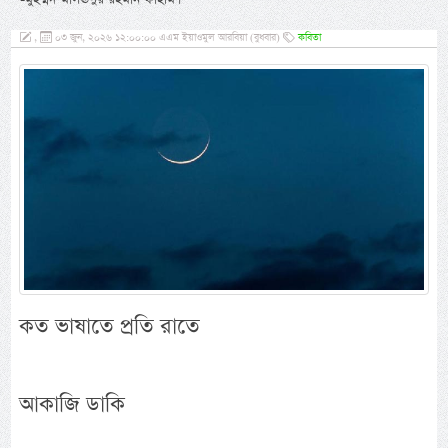
,
০৩ জুন, ২০২৬ ১২:০০:০০ এএম ইয়াওমুল আরবিয়া (বুধবার)
কবিতা
কত ভাষাতে প্রতি রাতে
আকাজি ডাকি