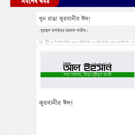
সর্বশেষ খবর
খুন রাঙা কুরবানীর ঈদ!
-মুহম্মদ মাসঊদুর রহমান ফাহীম।
,
০৮ যিলহজ্জ শরীফ, ১৪৪৭ হিজরী সন, ২৬ ছানী আশার, ১৩৯৩ শামসী সন , ২৬ মে,
কুরবানীর ঈদ!