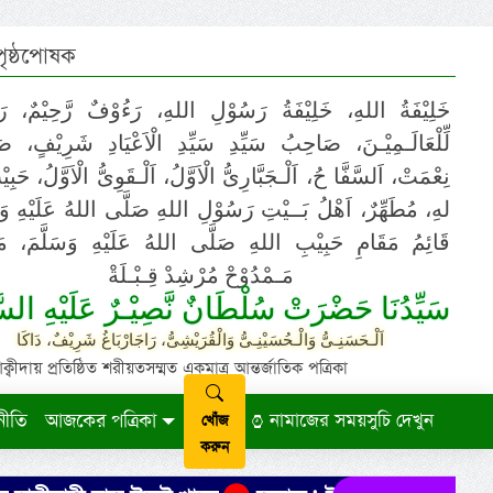
 পৃষ্ঠপোষক
خَلِيْفَةُ اللهِ، خَلِيْفَةُ رَسُوْلِ اللهِ، رَءُوْفٌ رَّحِيْمٌ، رَ
لِّلْعَالَـمِيْـنَ، صَاحِبُ سَيِّدِ سَيِّدِ الْاَعْيَادِ شَرِيْفٍ، 
نِعْمَتْ، اَلسَّفَّا حُ، اَلْـجَبَّارِىُّ الْاَوَّلُ، اَلْـقَوِىُّ الْاَوَّلُ، حَب
لهِ، مُطَهِّرٌ، اَهْلُ بَــيْتِ رَسُوْلِ اللهِ صَلَّى اللهُ عَلَيْهِ وَ،
قَائِمُ مَقَامِ حَبِيْبِ اللهِ صَلَّى اللهُ عَلَيْهِ وَسَلَّمَ، مَوْ
مَـمْدُوْحْ مُرْشِدْ قِـبْـلَةْ
سَيِّدُنَا حَضْرَتْ سُلْطَانٌ نَّصِيْـرٌ عَلَيْهِ السَّ
اَلْـحَسَنِـىُّ وَالْـحُسَيْنِـىُّ وَالْقُرَيْشِىُّ، رَاجَارْبَاغُ شَرِيْفٌ، دَاكَا
ায় প্রতিষ্ঠিত শরীয়তসম্মত একমাত্র আন্তর্জাতিক পত্রিকা
নীতি
আজকের পত্রিকা
নামাজের সময়সুচি দেখুন
খোঁজ
করুন