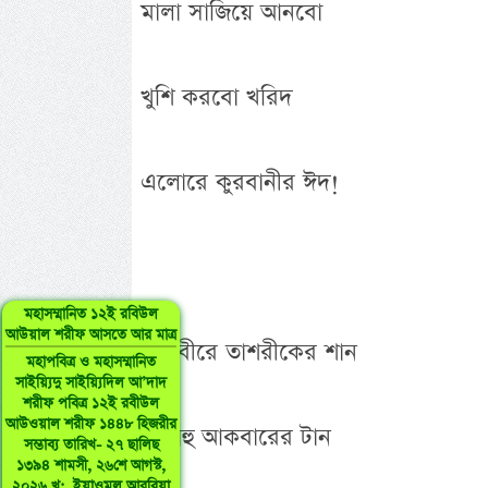
মালা সাজিয়ে আনবো
খুশি করবো খরিদ
এলোরে কুরবানীর ঈদ!
মহাসম্মানিত ১২ই রবিউল
আউয়াল শরীফ আসতে আর মাত্র
তাকবীরে তাশরীকের শান
মহাপবিত্র ও মহাসম্মানিত
সাইয়্যিদু সাইয়্যিদিল আ’দাদ
শরীফ পবিত্র ১২ই রবীউল
আউওয়াল শরীফ ১৪৪৮ হিজরীর
আল্লাহু আকবারের টান
সম্ভাব্য তারিখ- ২৭ ছালিছ
১৩৯৪ শামসী, ২৬শে আগস্ট,
২০২৬ খৃ:, ইয়াওমুল আরবিয়া