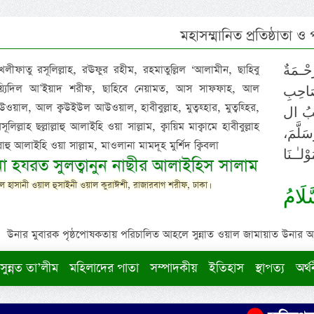
মহাসম্মানিত প্রতিষ্ঠাতা ও
 খলীফাতু রসূলিল্লাহ, রঊফুর রহীম, রহমাতুল্লিল ‘আলামীন, ছাহিবু
حْـمَةٌ
াইয়্যিদিল আ’ইয়াদ শরীফ, ছাহিবে নেয়ামত, আস সাফফাহ, আল
صَاحِبِ
ওয়াল, আল ক্বউইউল আউওয়াল, হাবীবুল্লাহ, মুত্বহ্হার, মুত্বহ্হির,
ِيْبُ ال
িল্লাহ ছল্লাল্লাহু আলাইহি ওয়া সাল্লাম, ক্বায়িম মাক্বামে হাবীবুল্লাহ
سَلَّمَ
াল্লাহু আলাইহি ওয়া সাল্লাম, মাওলানা মামদূহ মুর্শিদ ক্বিবলা
لـٰـنَا
ুনা হযরত সুলত্বানুন নাছীর আলাইহিস সালাম
 হাসানী ওয়াল হুসাইনী ওয়াল কুরাঈশী, রাজারবাগ শরীফ, ঢাকা।
لَامُ
উনার মুবারক পৃষ্ঠপোষকতায় পরিচালিত আহলে সুন্নাত ওয়াল জামায়াত উনার আক্বীদ
সুন্নত তা’লীম
মহিলাদের পাতা
সম্পাদকীয়
ইতিহাস
স্থাপত্য
অর্থ