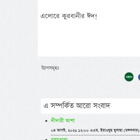
এলোরে কুরবানীর ঈদ!
ট্যাগসমূহঃ
এ সম্পর্কিত আরো সংবাদ
দীদারী আশা
০৪ আগস্ট, ২০২৬ ১২:০০ এএম, ইয়াওমুছ ছুলাছা (মঙ্গলবার)
রহমধারা