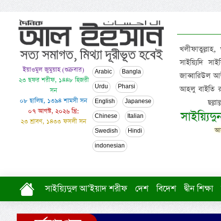
খলীফাতুল্লাহ,
সাইয়্যিদি স
ইয়াওমুল জুমুয়াহ (শুক্রবার)
Arabic
Bangla
জাব্বারিউল আউ
২৩ ছফর শরীফ, ১৪৪৮ হিজরী
Urdu
Pharsi
আহলু বাইতি রসূল
সন
০৮ ছালিছ, ১৩৯৪ শামসী সন
ছল্ল
English
Japanese
০৭ আগস্ট, ২০২৬ খ্রি:
সাইয়্যিদ
Chinese
Italian
২৩ শ্রাবণ, ১৪৩৩ ফসলী সন
আল
Swedish
Hindi
indonesian
সাইয়্যিদুল আ’ইয়াদ শরীফ
দেশ
বিদেশ
দ্বীন শিক্ষা