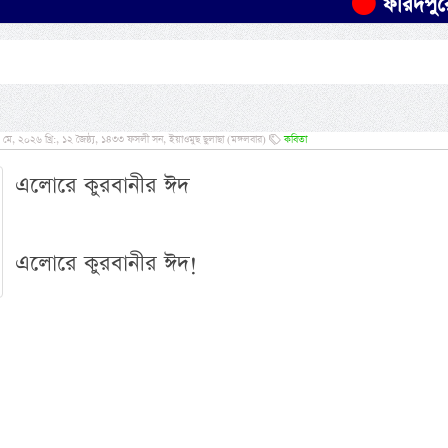
ফরিদপুরে যাত্রীবা
 ২০২৬ খ্রি:, ১২ জৈষ্ঠ্য, ১৪৩৩ ফসলী সন, ইয়াওমুছ ছুলাছা (মঙ্গলবার)
কবিতা
এলোরে কুরবানীর ঈদ
এলোরে কুরবানীর ঈদ!