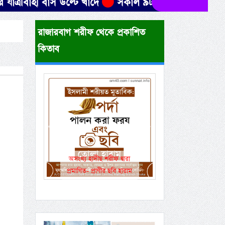
হী বাস উল্টে খাদে
সকাল ৯টার মধ্যে যেসব জেলায় ৬০ কি
রাজারবাগ শরীফ থেকে প্রকাশিত
কিতাব
Previous
Next
একই রানওয়েতে সামরিক-
বেসামরিক ফ্লাইট!