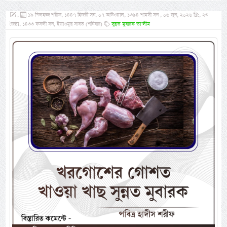
,
১৯ যিলহজ্জ শরীফ, ১৪৪৭ হিজরী সন, ০৭ আউওয়াল, ১৩৯৪ শামসী সন , ০৬ জুন, ২০২৬ খ্রি:, ২৩
জৈষ্ঠ্য, ১৪৩৩ ফসলী সন, ইয়াওমুছ সাবত (শনিবার)
সুন্নত মুবারক তা’লীম