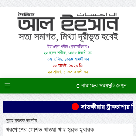
ইয়াওমুল খমীছ (বৃহস্পতিবার)
২২ ছফর শরীফ, ১৪৪৮ হিজরী সন
০৭ ছালিছ, ১৩৯৪ শামসী সন
০৬ আগস্ট, ২০২৬ খ্রি:
২২ শ্রাবণ, ১৪৩৩ ফসলী সন
নামাজের সময়সুচি দেখুন
সাতক্ষীরায় ট্রাকচাপায় শিশ
সুন্নত মুবারক তা’লীম
খরগোশের গোশত খাওয়া খাছ সুন্নত মুবারক