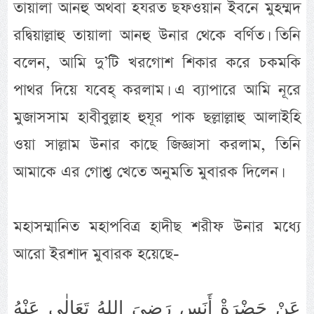
তায়ালা আনহু অথবা হযরত ছফওয়ান ইবনে মুহম্মদ
রদ্বিয়াল্লাহু তায়ালা আনহু উনার থেকে বর্ণিত। তিনি
বলেন, আমি দু’টি খরগোশ শিকার করে চকমকি
পাথর দিয়ে যবেহ্ করলাম। এ ব্যাপারে আমি নূরে
মুজাসসাম হাবীবুল্লাহ হুযূর পাক ছল্লাল্লাহু আলাইহি
ওয়া সাল্লাম উনার কাছে জিজ্ঞাসা করলাম, তিনি
আমাকে এর গোশ্ত খেতে অনুমতি মুবারক দিলেন।
মহাসম্মানিত মহাপবিত্র হাদীছ শরীফ উনার মধ্যে
আরো ইরশাদ মুবারক হয়েছে-
عَنْ حَضْرَةْ أَنَسٍ رَضِىَ اللهُ تَعَالٰى عَنْهُ