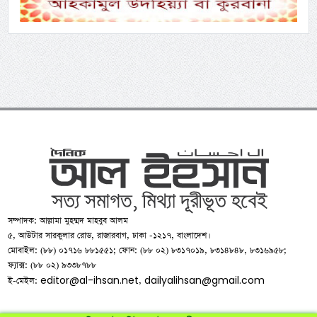
সম্পাদক: আল্লামা মুহম্মদ মাহবুব আলম
৫, আউটার সারকুলার রোড, রাজারবাগ, ঢাকা -১২১৭, বাংলাদেশ।
মোবাইল: (৮৮) ০১৭১৬ ৮৮১৫৫১; ফোন: (৮৮ ০২) ৮৩১৭০১৯, ৮৩১৪৮৪৮, ৮৩১৬৯৫৮;
ফ্যাক্স: (৮৮ ০২) ৯৩৩৮৭৮৮
editor@al-ihsan.net
dailyalihsan@gmail.com
ই-মেইল:
,