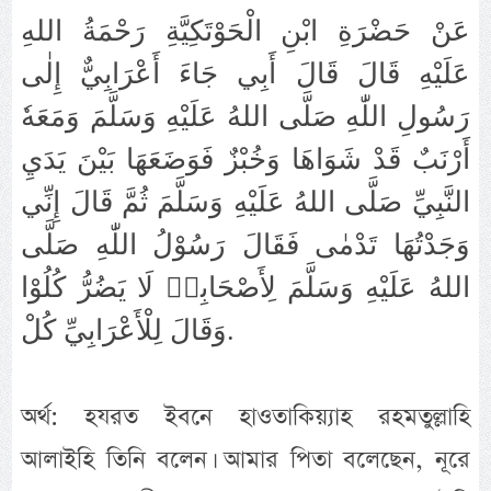
عَنْ حَضْرَةِ ابْنِ الْحَوْتَكِيَّةِ رَحْمَةُ اللهِ
عَلَيْهِ قَالَ قَالَ أَبِي جَاءَ أَعْرَابِيٌّ إِلٰى
رَسُولِ اللّٰهِ صَلَّى اللهُ عَلَيْهِ وَسَلَّمَ وَمَعَهٗ
أَرْنَبٌ قَدْ شَوَاهَا وَخُبْزٌ فَوَضَعَهَا بَيْنَ يَدَيِ
النَّبِيِّ صَلَّى اللهُ عَلَيْهِ وَسَلَّمَ ثُمَّ قَالَ إِنِّي
وَجَدْتُهَا تَدْمٰى فَقَالَ رَسُوْلُ اللّٰهِ صَلَّى
اللهُ عَلَيْهِ وَسَلَّمَ لِأَصْحَابِهٖ لَا يَضُرُّ كُلُوْا
وَقَالَ لِلْأَعْرَابِيِّ كُلْ.
অর্থ: হযরত ইবনে হাওতাকিয়্যাহ রহমতুল্লাহি
আলাইহি তিনি বলেন। আমার পিতা বলেছেন, নূরে