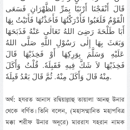
قَالَ أَنْفَجْنَا أَرْنَبًا بِمَرِّ الظَّهْرَانِ فَسَعَى
الْقَوْمُ فَلَغَبُوا فَأَدْرَكْتُهَا فَأَخَذْتُهَا فَأَتَيْتُ بِهَا
أَبَا طَلْحَةَ رَضِىَ اللهُ تَعَالٰى عَنْهُ فَذَبَحَهَا
وَبَعَثَ بِهَا إِلٰى رَسُوْلِ اللَّهِ صَلَّى اللهُ
عَلَيْهِ وَسَلَّمَ بِوَرِكِهَا أَوْ فَخِذَيْهَا قَالَ
فَخِذَيْهَا لاَ شَكَّ فِيهِ فَقَبِلَهٗ‏.‏ قُلْتُ وَأَكَلَ
مِنْهُ قَالَ وَأَكَلَ مِنْهُ‏.‏ ثُمَّ قَالَ بَعْدُ قَبِلَهٗ.
অর্থ: হযরত আনাস রদ্বিয়াল্লাহু তায়ালা আনহু উনার
থেকে বর্ণিত। তিনি বলেন, (মহাসম্মানিত মহাপবিত্র
মক্কা শরীফ উনার অদূরে) মাররায যহরান নামক