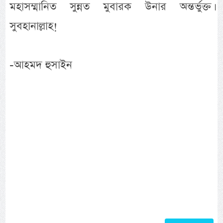
মহাসম্মানিত সুন্নত মুবারক উনার অন্তর্ভুক্ত।
সুবহানাল্লাহ!
-আহমদ হুসাইন