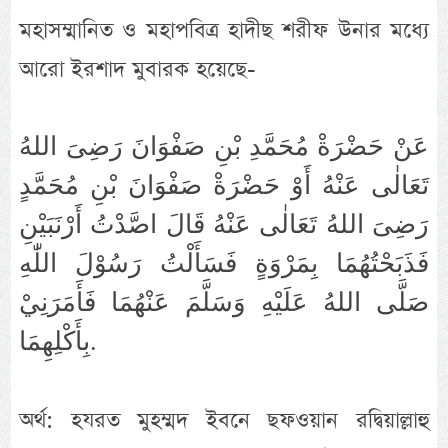
মহাসম্মানিত ও মহাপবিত্র হাদীছ শরীফ উনার মধ্যে
আরো ইরশাদ মুবারক হয়েছে-
عَنْ حَضْرَةْ مُحَمَّدِ بْنِ صَفْوَانَ رَضِىَ اللهُ
تَعَالٰى عَنْهُ أَوْ حَضْرَةْ صَفْوَانَ بْنِ مُحَمَّدٍ
رَضِىَ اللهُ تَعَالٰى عَنْهُ قَالَ اصَّدْتُ أَرْنَبَيْنِ
فَذَبَحْتُهُمَا بِمَرْوَةٍ فَسَأَلْتُ رَسُوْلَ اللّٰهِ
صَلَّى اللهُ عَلَيْهِ وَسَلَّمَ عَنْهُمَا فَأَمَرَنِيْ
بِأَكْلِهِمَا.
অর্থ: হযরত মুহম্মদ ইবনে ছফওয়ান রদ্বিয়াল্লাহু