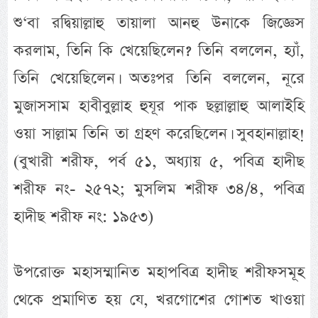
শু‘বা রদ্বিয়াল্লাহু তায়ালা আনহু উনাকে জিজ্ঞেস
করলাম, তিনি কি খেয়েছিলেন? তিনি বললেন, হ্যাঁ,
তিনি খেয়েছিলেন। অতঃপর তিনি বললেন, নূরে
মুজাসসাম হাবীবুল্লাহ হুযূর পাক ছল্লাল্লাহু আলাইহি
ওয়া সাল্লাম তিনি তা গ্রহণ করেছিলেন। সুবহানাল্লাহ!
(বুখারী শরীফ, পর্ব ৫১, অধ্যায় ৫, পবিত্র হাদীছ
শরীফ নং- ২৫৭২; মুসলিম শরীফ ৩৪/৪, পবিত্র
হাদীছ শরীফ নং: ১৯৫৩)
উপরোক্ত মহাসম্মানিত মহাপবিত্র হাদীছ শরীফসমূহ
থেকে প্রমাণিত হয় যে, খরগোশের গোশত খাওয়া