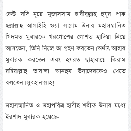
কেউ যদি নূরে মুজাসসাম হাবীবুল্লাহ হুযূর পাক
ছল্লাল্লাহু আলাইহি ওয়া সাল্লাম উনার মহাসম্মানিত
খিদমত মুবারকে খরগোশের গোশত হাদিয়া নিয়ে
আসতেন, তিনি নিজে তা গ্রহণ করতেন। অর্থাৎ আহার
মুবারক করতেন এবং হযরত ছাহাবায়ে কিরাম
রদ্বিয়াল্লাহু তায়ালা আনহুম উনাদেরকেও খেতে
বলতেন। সুবহানাল্লাহ!
মহাসম্মানিত ও মহাপবিত্র হাদীছ শরীফ উনার মধ্যে
ইরশাদ মুবারক হয়েছে-