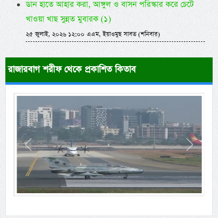
ডান হাতে আহার করা, আঙ্গুল ও বাসন পরিস্কার করে চেটে
খাওয়া খাছ সুন্নত মুবারক (১)
২৫ জুলাই, ২০২৬ ১২:০০ এএম, ইয়াওমুছ সাবত (শনিবার)
রাজারবাগ শরীফ থেকে প্রকাশিত কিতাব
Previous
Next