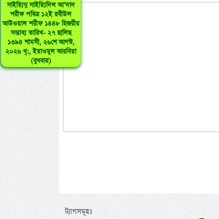
সাইয়্যিদু সাইয়্যিদিল আ’দাদ
শরীফ পবিত্র ১২ই রবীউল
আউওয়াল শরীফ ১৪৪৮ হিজরীর
সম্ভাব্য তারিখ- ২৭ ছালিছ
১৩৯৪ শামসী, ২৬শে আগস্ট,
২০২৬ খৃ:, ইয়াওমুল আরবিয়া
(বুধবার)
ট্যাগসমূহঃ