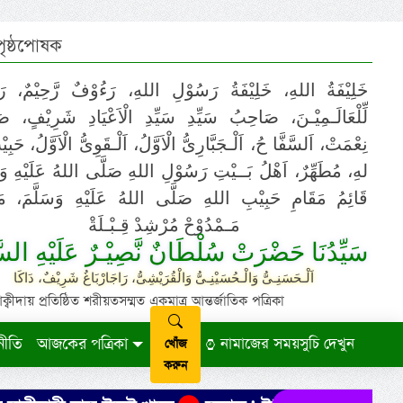
 পৃষ্ঠপোষক
خَلِيْفَةُ اللهِ، خَلِيْفَةُ رَسُوْلِ اللهِ، رَءُوْفٌ رَّحِيْمٌ، رَ
لِّلْعَالَـمِيْـنَ، صَاحِبُ سَيِّدِ سَيِّدِ الْاَعْيَادِ شَرِيْفٍ، 
نِعْمَتْ، اَلسَّفَّا حُ، اَلْـجَبَّارِىُّ الْاَوَّلُ، اَلْـقَوِىُّ الْاَوَّلُ، حَب
لهِ، مُطَهِّرٌ، اَهْلُ بَــيْتِ رَسُوْلِ اللهِ صَلَّى اللهُ عَلَيْهِ وَ،
قَائِمُ مَقَامِ حَبِيْبِ اللهِ صَلَّى اللهُ عَلَيْهِ وَسَلَّمَ، مَوْ
مَـمْدُوْحْ مُرْشِدْ قِـبْـلَةْ
سَيِّدُنَا حَضْرَتْ سُلْطَانٌ نَّصِيْـرٌ عَلَيْهِ السَّ
اَلْـحَسَنِـىُّ وَالْـحُسَيْنِـىُّ وَالْقُرَيْشِىُّ، رَاجَارْبَاغُ شَرِيْفٌ، دَاكَا
ায় প্রতিষ্ঠিত শরীয়তসম্মত একমাত্র আন্তর্জাতিক পত্রিকা
নীতি
আজকের পত্রিকা
নামাজের সময়সুচি দেখুন
খোঁজ
করুন