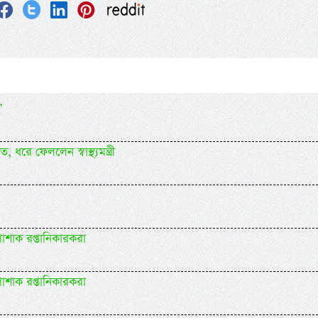
’
ে ফেললেন স্বাস্থ্যমন্ত্রী
োশাক রপ্তানিকারকরা
োশাক রপ্তানিকারকরা