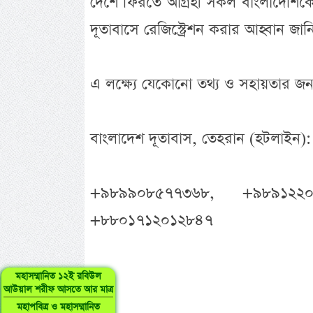
দেশে ফিরতে আগ্রহী সকল বাংলাদেশিকে 
দূতাবাসে রেজিস্ট্রেশন করার আহ্বান জানিয়ে
এ লক্ষ্যে যেকোনো তথ্য ও সহায়তার জ
বাংলাদেশ দূতাবাস, তেহরান (হটলাইন):
+৯৮৯৯০৮৫৭৭৩৬৮, +৯৮৯১২২০৬৫৭
+৮৮০১৭১২০১২৮৪৭
মহাসম্মানিত ১২ই রবিউল
আউয়াল শরীফ আসতে আর মাত্র
মহাপবিত্র ও মহাসম্মানিত