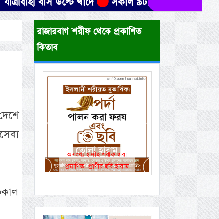
হী বাস উল্টে খাদে
সকাল ৯টার মধ্যে যেসব জেলায় ৬০ কি
রাজারবাগ শরীফ থেকে প্রকাশিত
কিতাব
দেশে
Previous
Next
সেবা
রীফ দ্বারা
একই রানওয়েতে সামরিক-
র ছবি হারাম
বেসামরিক ফ্লাইট!
গতকাল