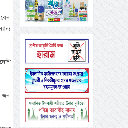
রবেন।
যান্য
াদেশি
০ জন।