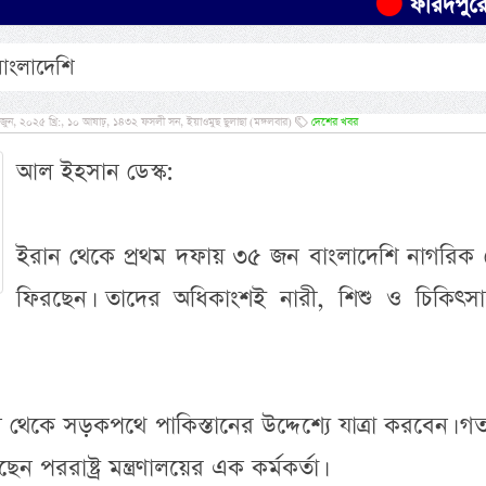
ফরিদপুরে যাত্রীবা
াংলাদেশি
, ২০২৫ খ্রি:, ১০ আষাঢ়, ১৪৩২ ফসলী সন, ইয়াওমুছ ছুলাছা (মঙ্গলবার)
দেশের খবর
আল ইহসান ডেস্ক:
ইরান থেকে প্রথম দফায় ৩৫ জন বাংলাদেশি নাগরিক 
ফিরছেন। তাদের অধিকাংশই নারী, শিশু ও চিকিৎসা
অসংখ্য হাদীছ শ
প্রমাণিত- প্রাণী
েকে সড়কপথে পাকিস্তানের উদ্দেশ্যে যাত্রা করবেন। 
পররাষ্ট্র মন্ত্রণালয়ের এক কর্মকর্তা।