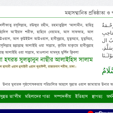
মহাসম্মানিত প্রতিষ্ঠাতা ও
 খলীফাতু রসূলিল্লাহ, রঊফুর রহীম, রহমাতুল্লিল ‘আলামীন, ছাহিবু
حْـمَةٌ
াইয়্যিদিল আ’ইয়াদ শরীফ, ছাহিবে নেয়ামত, আস সাফফাহ, আল
صَاحِبِ
ওয়াল, আল ক্বউইউল আউওয়াল, হাবীবুল্লাহ, মুত্বহ্হার, মুত্বহ্হির,
ِيْبُ ال
িল্লাহ ছল্লাল্লাহু আলাইহি ওয়া সাল্লাম, ক্বায়িম মাক্বামে হাবীবুল্লাহ
سَلَّمَ
াল্লাহু আলাইহি ওয়া সাল্লাম, মাওলানা মামদূহ মুর্শিদ ক্বিবলা
لـٰـنَا
ুনা হযরত সুলত্বানুন নাছীর আলাইহিস সালাম
 হাসানী ওয়াল হুসাইনী ওয়াল কুরাঈশী, রাজারবাগ শরীফ, ঢাকা।
لَامُ
উনার মুবারক পৃষ্ঠপোষকতায় পরিচালিত আহলে সুন্নাত ওয়াল জামায়াত উনার আক্বীদ
সুন্নত তা’লীম
মহিলাদের পাতা
সম্পাদকীয়
ইতিহাস
স্থাপত্য
অর্থ