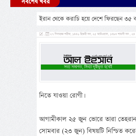
সর্বশেষ খবর
ইরান থেকে করাচি হয়ে দেশে ফিরছেন ৩৫ ব
,
২৭ যিলহজ্জ শরীফ, ১৪৪৬ হিজরী সন, ২৫ আউওয়াল, ১৩৯৩ শামসী সন , ২৪ জুন
নিতে যাওয়া রোগী।
আগামীকাল ২৫ জুন ভোরে তারা তেহরান থ
সোমবার (২৩ জুন) বিষয়টি নিশ্চিত করেছেন 