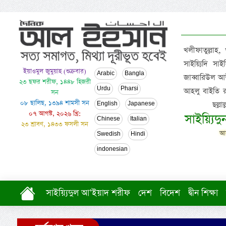
খলীফাতুল্লাহ,
সাইয়্যিদি স
ইয়াওমুল জুমুয়াহ (শুক্রবার)
Arabic
Bangla
জাব্বারিউল আউ
২৩ ছফর শরীফ, ১৪৪৮ হিজরী
Urdu
Pharsi
আহলু বাইতি রসূল
সন
০৮ ছালিছ, ১৩৯৪ শামসী সন
ছল্ল
English
Japanese
০৭ আগস্ট, ২০২৬ খ্রি:
সাইয়্যিদ
Chinese
Italian
২৩ শ্রাবণ, ১৪৩৩ ফসলী সন
আল
Swedish
Hindi
indonesian
সাইয়্যিদুল আ’ইয়াদ শরীফ
দেশ
বিদেশ
দ্বীন শিক্ষা