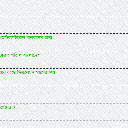
)
যকর মোটরসাইকেল চালকদের জন্য
)
 ফেরত পাঠাল বাংলাদেশ
)
ায়ের কাছে ফিরলো ৭ মাসের শিশু
)
র
)
গ্রেপ্তার ৫
)