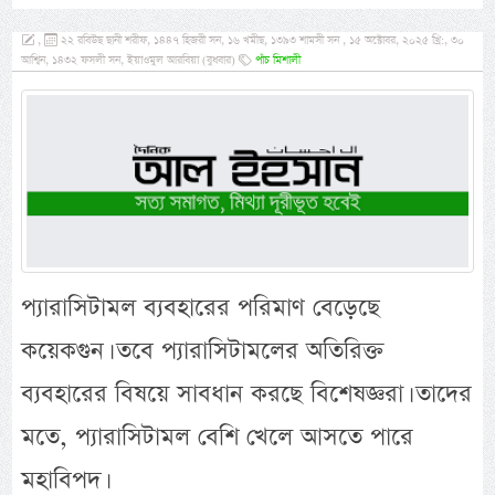
,
২২ রবিউছ ছানী শরীফ, ১৪৪৭ হিজরী সন, ১৬ খমীছ, ১৩৯৩ শামসী সন , ১৫ অক্টোবর, ২০২৫ খ্রি:, ৩০
আশ্বিন, ১৪৩২ ফসলী সন, ইয়াওমুল আরবিয়া (বুধবার)
পাঁচ মিশালী
প্যারাসিটামল ব্যবহারের পরিমাণ বেড়েছে
কয়েকগুন। তবে প্যারাসিটামলের অতিরিক্ত
ব্যবহারের বিষয়ে সাবধান করছে বিশেষজ্ঞরা। তাদের
মতে, প্যারাসিটামল বেশি খেলে আসতে পারে
মহাবিপদ।