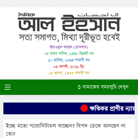
ইয়াওমুল আহাদ (রোববার)
২৫ ছফর শরীফ, ১৪৪৮ হিজরী সন
১০ ছালিছ, ১৩৯৪ শামসী সন
০৯ আগস্ট, ২০২৬ খ্রি:
২৫ শ্রাবণ, ১৪৩৩ ফসলী সন
নামাজের সময়সুচি দেখুন
ক্ষতিকর প্রাণীর ন্যা
ইচ্ছে মতো প্যারাসিটামল খাচ্ছেন? বিপদ ডেকে আনছেন না
তো?