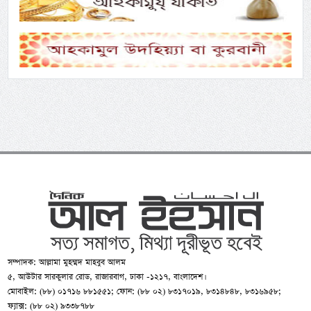
সম্পাদক: আল্লামা মুহম্মদ মাহবুব আলম
৫, আউটার সারকুলার রোড, রাজারবাগ, ঢাকা -১২১৭, বাংলাদেশ।
মোবাইল: (৮৮) ০১৭১৬ ৮৮১৫৫১; ফোন: (৮৮ ০২) ৮৩১৭০১৯, ৮৩১৪৮৪৮, ৮৩১৬৯৫৮;
ফ্যাক্স: (৮৮ ০২) ৯৩৩৮৭৮৮