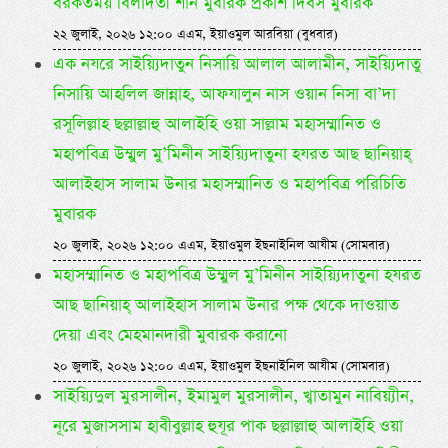
বরকতময় বিলাদতী শান মুবারক প্রকাশ দিবস মুবারক
২২ জুলাই, ২০২৬ ১২:০০ এএম, ইয়াওমুল আরবিয়া (বুধবার)
এক নযরে সাইয়্যিদাতুন নিসায়ি আলাল আলামীন, সাইয়্যিদাতু
নিসায়ি আহলিল জান্নাহ, আফযালুন নাস ওয়ান নিসা বা’দা
রসূলিল্লাহ ছল্লাল্লাহু আলাইহি ওয়া সাল্লাম মহাসম্মানিত ও
মহাপবিত্র উম্মুল মু’মিনীন সাইয়্যিদাতুনা হযরত আছ ছানিয়াহ্
আলাইহাস সালাম উনার মহাসম্মানিত ও মহাপবিত্র পরিচিতি
মুবারক
২০ জুলাই, ২০২৬ ১২:০০ এএম, ইয়াওমুল ইছনাইনিল আযীম (সোমবার)
মহাসম্মানিত ও মহাপবিত্র উম্মুল মু’মিনীন সাইয়্যিদাতুনা হযরত
আছ ছানিয়াহ্ আলাইহাস সালাম উনার পক্ষ থেকে দাওয়াত
দেয়া এবং মেহমানদারী মুবারক করানো
২০ জুলাই, ২০২৬ ১২:০০ এএম, ইয়াওমুল ইছনাইনিল আযীম (সোমবার)
সাইয়্যিদুল মুরসালীন, ইমামুল মুরসালীন, খ্বাতামুন নাবিয়্যীন,
নূরে মুজাসসাম হাবীবুল্লাহ হুযূর পাক ছল্লাল্লাহু আলাইহি ওয়া