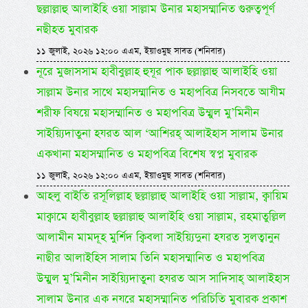
ছল্লাল্লাহু আলাইহি ওয়া সাল্লাম উনার মহাসম্মানিত গুরুত্বপূর্ণ
নছীহত মুবারক
১১ জুলাই, ২০২৬ ১২:০০ এএম, ইয়াওমুছ সাবত (শনিবার)
নূরে মুজাসসাম হাবীবুল্লাহ হুযূর পাক ছল্লাল্লাহু আলাইহি ওয়া
সাল্লাম উনার সাথে মহাসম্মানিত ও মহাপবিত্র নিসবতে আযীম
শরীফ বিষয়ে মহাসম্মানিত ও মহাপবিত্র উম্মুল মু’মিনীন
সাইয়্যিদাতুনা হযরত আল ‘আশিরহ্ আলাইহাস সালাম উনার
একখানা মহাসম্মানিত ও মহাপবিত্র বিশেষ স্বপ্ন মুবারক
১১ জুলাই, ২০২৬ ১২:০০ এএম, ইয়াওমুছ সাবত (শনিবার)
আহলু বাইতি রসূলিল্লাহ ছল্লাল্লাহু আলাইহি ওয়া সাল্লাম, ক্বায়িম
মাক্বামে হাবীবুল্লাহ ছল্লাল্লাহু আলাইহি ওয়া সাল্লাম, রহমাতুল্লিল
আলামীন মামদূহ মুর্শিদ ক্বিবলা সাইয়্যিদুনা হযরত সুলত্বানুন
নাছীর আলাইহিস সালাম তিনি মহাসম্মানিত ও মহাপবিত্র
উম্মুল মু’মিনীন সাইয়্যিদাতুনা হযরত আস সাদিসাহ্ আলাইহাস
সালাম উনার এক নযরে মহাসম্মানিত পরিচিতি মুবারক প্রকাশ