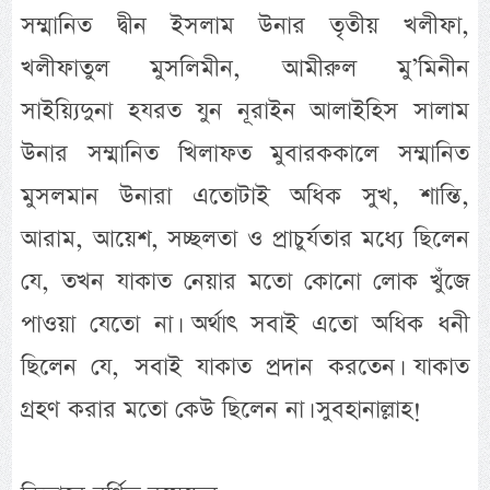
সম্মানিত দ্বীন ইসলাম উনার তৃতীয় খলীফা,
খলীফাতুল মুসলিমীন, আমীরুল মু’মিনীন
সাইয়্যিদুনা হযরত যুন নূরাইন আলাইহিস সালাম
উনার সম্মানিত খিলাফত মুবারককালে সম্মানিত
মুসলমান উনারা এতোটাই অধিক সুখ, শান্তি,
আরাম, আয়েশ, সচ্ছলতা ও প্রাচুর্যতার মধ্যে ছিলেন
যে, তখন যাকাত নেয়ার মতো কোনো লোক খুঁজে
পাওয়া যেতো না। অর্থাৎ সবাই এতো অধিক ধনী
ছিলেন যে, সবাই যাকাত প্রদান করতেন। যাকাত
গ্রহণ করার মতো কেউ ছিলেন না। সুবহানাল্লাহ!