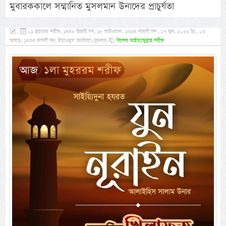
মুবারককালে সম্মানিত মুসলমান উনাদের প্রাচুর্যতা
,
০১ মুহররম শরীফ, ১৪৪৮ হিজরী সন, ১৮ আউওয়াল, ১৩৯৪ শামসী সন , ১৭ জুন, ২০২৬ খ্রি:, ০৩
আষাঢ়, ১৪৩৩ ফসলী সন, ইয়াওমুল আরবিয়া (বুধবার)
বিশেষ আইয়্যামুল্লাহ শরীফ