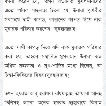
বর্ণনা করেন যে, ‘তখন সম্মানিত মুসলমানদের
এতো অধিক সচ্ছলতা ছিলো যে, উনারা পৃথিবীর
সবচেয়ে দামী কাপড়, কাত্তানের কাপড় দিয়ে নাক
মুবারক পরিষ্কার করতেন।’ সুবহানাল্লাহ!
এতো দামী কাপড় দিয়ে যদি নাক মুবারক পরিষ্কার
করা হয়, তাহলে সম্মানিত মুসলমান উনারা কত
অধিক সচ্ছলতা ও সুখ-শান্তির মধ্যে ছিলেন, তা
চিন্তা-ফিকিরের বিষয়। সুবহানাল্লাহ!
তখন হযরত আবূ হুরায়রা রদ্বিয়াল্লাহু তা‘য়ালা আনহু
তিনিসহ আরো অনেক হযরত ছাহাবায়ে কিরাম