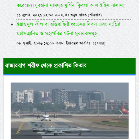
করেছেন। সুবহানা মামদূহ মুর্শিদ ক্বিবলা আলাইহিস সালাম!
১১ জুলাই, ২০২৬ ১২:০০ এএম, ইয়াওমুছ সাবত (শনিবার)
ইয়াওমুল ফীল বা হস্তিবাহিনী ধ্বংসের দিবস এবং সংশ্লিষ্ট
মহাসম্মানিত ও মহাপবিত্র ঘটনা মুবারকসমূহ
০৮ জুলাই, ২০২৬ ১২:০০ এএম, ইয়াওমুল আরবিয়া (বুধবার)
রাজারবাগ শরীফ থেকে প্রকাশিত কিতাব
Previous
Next