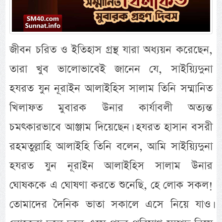
জীবন চরিত ও ইতিহাস গ্রন্থ যারা অধ্যয়ন করেছেন,
তারা খুব ভালোভাবেই জানেন যে, সাইয়্যিদুনা
হযরত যুন নূরাইন আলাইহিস সালাম তিনি সম্মানিত
খিলাফত মুবারক উনার কার্যাবলী অত্যন্ত
চমৎকারভাবে আঞ্জাম দিয়েছেন। হযরত হাসান বসরী
রহমতুল্লাহি আলাইহি তিনি বলেন, আমি সাইয়্যিদুনা
হযরত যুন নূরাইন আলাইহিস সালাম উনার
ঘোষককে এ ঘোষণা করতে শুনেছি, হে লোক সকল!
তোমাদের দৈনিক ভাতা সকালে এসে নিয়ে যাও।