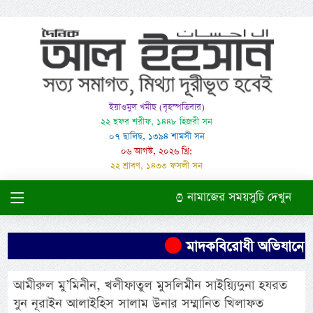
ইয়াওমুল খমীছ (বৃহস্পতিবার)
২২ ছফর শরীফ, ১৪৪৮ হিজরী সন
০৭ ছালিছ, ১৩৯৪ শামসী সন
০৬ আগস্ট, ২০২৬ খ্রি:
২২ শ্রাবণ, ১৪৩৩ ফসলী সন
নামাজের সময়সুচি দেখুন
মাদকবিরোধী অভিযানে এক ব
আমীরুল মু’মিনীন, খলীফাতুল মুসলিমীন সাইয়্যিদুনা হযরত
যুন নূরাইন আলাইহিস সালাম উনার সম্মানিত খিলাফত