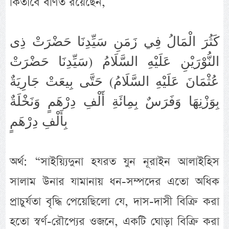
কিতাবে বর্ণিত রয়েছেন,
كَثُرَ الْمَالُ فِي زَمَنِ سَيِّدِنَا حَضْرَتْ ذِى
النُّوْرَيْنِ عَلَيْهِ السَّلَامُ (سَيِّدِنَا حَضْرَتْ
عُثْمَانَ عَلَيْهِ السَّلَامُ) حَتَّى بِيعَتْ جَارِيَةٌ
بِوَزْنِهَا وَفَرَسٌ بِمِائَةِ أَلْفِ دِرْهَمٍ وَنَخْلَةٌ
بِأَلْفِ دِرْهَمٍ
অর্থ: “সাইয়্যিদুনা হযরত যুন নূরাইন আলাইহিস
সালাম উনার যামানায় ধন-সম্পদের এতো অধিক
প্রাচুর্যতা বৃদ্ধি পেয়েছিলো যে, দাস-দাসী বিক্রি করা
হতো স্বর্ণ-রৌপ্যের ওজনে, একটি ঘোড়া বিক্রি করা