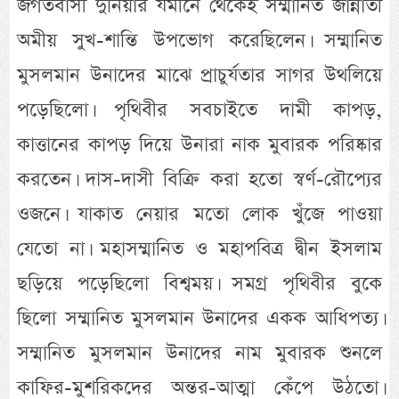
জগতবাসী দুনিয়ার যমীনে থেকেই সম্মানিত জান্নাতী
অমীয় সুখ-শান্তি উপভোগ করেছিলেন। সম্মানিত
মুসলমান উনাদের মাঝে প্রাচুর্যতার সাগর উথলিয়ে
পড়েছিলো। পৃথিবীর সবচাইতে দামী কাপড়,
কাত্তানের কাপড় দিয়ে উনারা নাক মুবারক পরিষ্কার
করতেন। দাস-দাসী বিক্রি করা হতো স্বর্ণ-রৌপ্যের
ওজনে। যাকাত নেয়ার মতো লোক খুঁজে পাওয়া
যেতো না। মহাসম্মানিত ও মহাপবিত্র দ্বীন ইসলাম
ছড়িয়ে পড়েছিলো বিশ্বময়। সমগ্র পৃথিবীর বুকে
ছিলো সম্মানিত মুসলমান উনাদের একক আধিপত্য।
সম্মানিত মুসলমান উনাদের নাম মুবারক শুনলে
কাফির-মুশরিকদের অন্তর-আত্মা কেঁপে উঠতো।