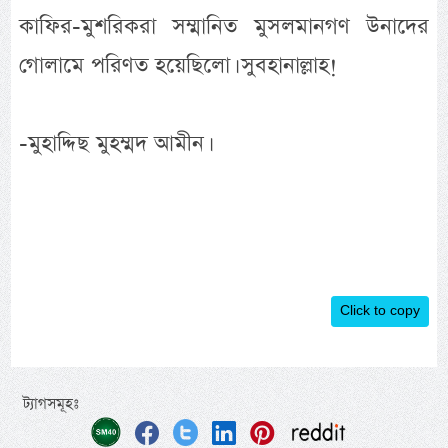
কাফির-মুশরিকরা সম্মানিত মুসলমানগণ উনাদের
গোলামে পরিণত হয়েছিলো। সুবহানাল্লাহ!
-মুহাদ্দিছ মুহম্মদ আমীন।
Click to copy
ট্যাগসমূহঃ