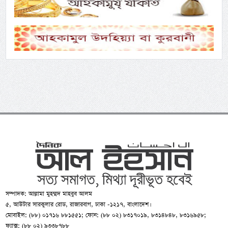
সম্পাদক: আল্লামা মুহম্মদ মাহবুব আলম
৫, আউটার সারকুলার রোড, রাজারবাগ, ঢাকা -১২১৭, বাংলাদেশ।
মোবাইল: (৮৮) ০১৭১৬ ৮৮১৫৫১; ফোন: (৮৮ ০২) ৮৩১৭০১৯, ৮৩১৪৮৪৮, ৮৩১৬৯৫৮;
ফ্যাক্স: (৮৮ ০২) ৯৩৩৮৭৮৮