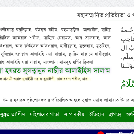
মহাসম্মানিত প্রতিষ্ঠাতা ও
 খলীফাতু রসূলিল্লাহ, রঊফুর রহীম, রহমাতুল্লিল ‘আলামীন, ছাহিবু
حْـمَةٌ
াইয়্যিদিল আ’ইয়াদ শরীফ, ছাহিবে নেয়ামত, আস সাফফাহ, আল
صَاحِبِ
ওয়াল, আল ক্বউইউল আউওয়াল, হাবীবুল্লাহ, মুত্বহ্হার, মুত্বহ্হির,
ِيْبُ ال
িল্লাহ ছল্লাল্লাহু আলাইহি ওয়া সাল্লাম, ক্বায়িম মাক্বামে হাবীবুল্লাহ
سَلَّمَ
াল্লাহু আলাইহি ওয়া সাল্লাম, মাওলানা মামদূহ মুর্শিদ ক্বিবলা
لـٰـنَا
ুনা হযরত সুলত্বানুন নাছীর আলাইহিস সালাম
 হাসানী ওয়াল হুসাইনী ওয়াল কুরাঈশী, রাজারবাগ শরীফ, ঢাকা।
لَامُ
উনার মুবারক পৃষ্ঠপোষকতায় পরিচালিত আহলে সুন্নাত ওয়াল জামায়াত উনার আক্বীদ
সুন্নত তা’লীম
মহিলাদের পাতা
সম্পাদকীয়
ইতিহাস
স্থাপত্য
অর্থ