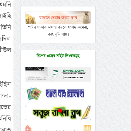
েমনি
াইহি
তিনি
পবিত্র যাকাত আদায় করলে সম্পদ কমেনা,
বরং বৃদ্ধি পায়।
িদিল
বীউল
বিশেষ ওয়েব সাইট লিংকসমূহ
াইহিস
ন্দা-
াভের
িনিধি
ারাও