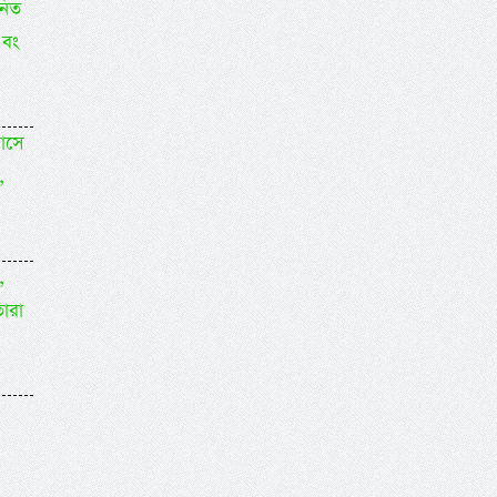
নিত
এবং
মাসে
,
,
ারা