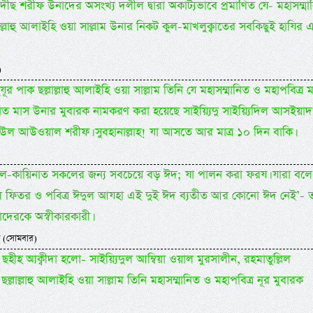
াদীছ শরীফ উনাদের অসংখ্য দলীল দ্বারা অকাট্যভাবে প্রমাণিত যে- মহাসম্মা
ল্লাল্লাহু আলাইহি ওয়া সাল্লাম উনার নিকট কুল-মাখলুক্বাতের সবকিছুই হাযির 
)
ুযূর পাক ছল্লাল্লাহু আলাইহি ওয়া সাল্লাম তিনি যে মহাসম্মানিত ও মহাপবিত্র 
িত মাস উনার মুবারক নামকরণ করা হয়েছে সাইয়্যিদু সাইয়্যিদিল আসইয়াদ
 রবীউল আউওয়াল শরীফ। সুবহানাল্লাহ! যা আসতে আর মাত্র ১০ দিন বাকি।
 কুল-কায়িনাত সকলের জন্য সবচেয়ে বড় ঈদ; যা পালন করা ফরয। যারা বলে
দুল ফিতর ও পবিত্র ঈদুল আযহা এই দুই ঈদ ব্যতীত আর কোনো ঈদ নেই’- ত
দেরকে অস্বীকারকারী।
 (সোমবার)
হীহ আক্বীদা হলো- সাইয়্যিদুল আম্বিয়া ওয়াল মুরসালীন, রহমাতুল্লিল
ছল্লাল্লাহু আলাইহি ওয়া সাল্লাম তিনি মহাসম্মানিত ও মহাপবিত্র নূর মুবারক