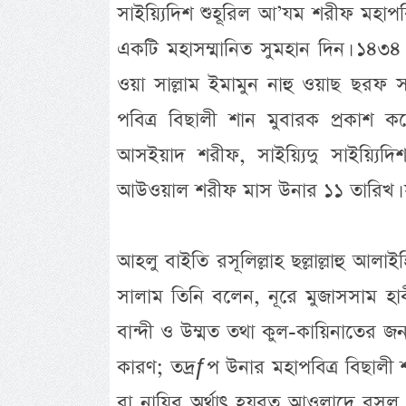
সাইয়্যিদিশ শুহূরিল আ’যম শরীফ মহা
একটি মহাসম্মানিত সুমহান দিন। ১৪৩৪
ওয়া সাল্লাম ইমামুন নাহু ওয়াছ ছরফ 
পবিত্র বিছালী শান মুবারক প্রকাশ 
আসইয়াদ শরীফ, সাইয়্যিদু সাইয়্যিদি
আউওয়াল শরীফ মাস উনার ১১ তারিখ। সু
আহলু বাইতি রসূলিল্লাহ ছল্লাল্লাহু আলা
সালাম তিনি বলেন, নূরে মুজাসসাম হাবীবুল
বান্দী ও উম্মত তথা কুল-কায়িনাতের 
কারণ; তদ্রƒপ উনার মহাপবিত্র বিছালী
বা নায়িব অর্থাৎ হযরত আওলাদে রসূ