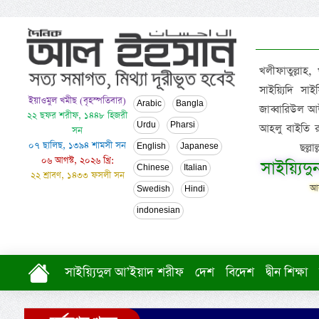
খলীফাতুল্লাহ,
সাইয়্যিদি স
ইয়াওমুল খমীছ (বৃহস্পতিবার)
Arabic
Bangla
জাব্বারিউল আউ
২২ ছফর শরীফ, ১৪৪৮ হিজরী
Urdu
Pharsi
আহলু বাইতি রসূল
সন
০৭ ছালিছ, ১৩৯৪ শামসী সন
ছল্ল
English
Japanese
০৬ আগস্ট, ২০২৬ খ্রি:
সাইয়্যিদ
Chinese
Italian
২২ শ্রাবণ, ১৪৩৩ ফসলী সন
আল
Swedish
Hindi
indonesian
সাইয়্যিদুল আ’ইয়াদ শরীফ
দেশ
বিদেশ
দ্বীন শিক্ষা