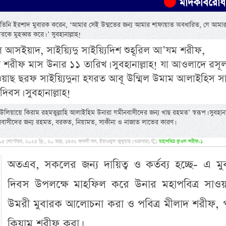
মাদকবিরোধী অভিযানে এ
সাল্লাম তিনি ইরশাদ মুবারক করেন, ‘আমার সেই উম্মতের জন্য আমার শাফায়াত অবধারিত, যে আমা
 মুহব্বত করে। ’ সুবহানাল্লাহ!
 আসইয়াদ, সাইয়্যিদু সাইয়্যিদিশ শুহূরিল আ’যম শরীফ,
 শরীফ মাস উনার ১১ তারিখ। সুবহানাল্লাহ! যা আওলাদে রসূ
াহু ওয়াছ ছরফ সাইয়্যিদুনা হযরত আবূ উম্মিল উমাম আলাইহিস স
িবস। সুবহানাল্লাহ!
লিয়ায়ে কিরাম রহমতুল্লাহি আলাইহিম উনারা যমীনবাসীদের জন্য খাছ রহমত’ স্বরূপ। সুবহানাল
মীনবাসীদের জন্য রহমত, বরকত, নিয়ামত, সাকীনা ও নাজাত লাভের কারণ।
প্টেম্বর, ২০২৫ খ্রি:, ২০ ভাদ্র, ১৪৩২ ফসলী সন, ইয়াওমুল জুমুয়াহ (শুক্রবার)
মহাপবিত্র ক্বওল শরীফ-১
অতএব, সকলের জন্য দায়িত্ব ও কর্তব্য হচ্ছে- এ মু
দিবস উপলক্ষে মাহফিল করে উনার মহাপবিত্র সাওয়
উমরী মুবারক আলোচনা করা ও পবিত্র মীলাদ শরীফ, পব
ক্বিয়াম শরীফ করা।