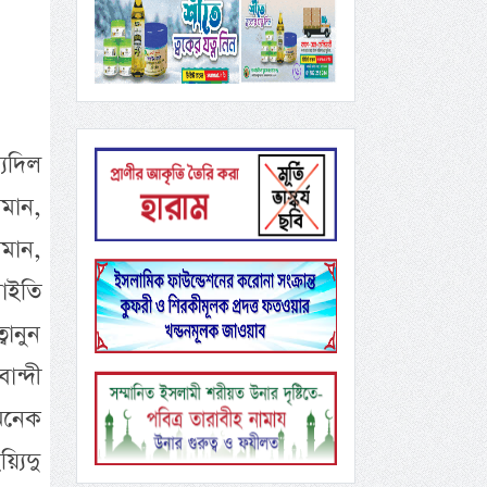
িদিল
মান,
ামান,
াইতি
বানুন
ান্দী
অনেক
যিদু