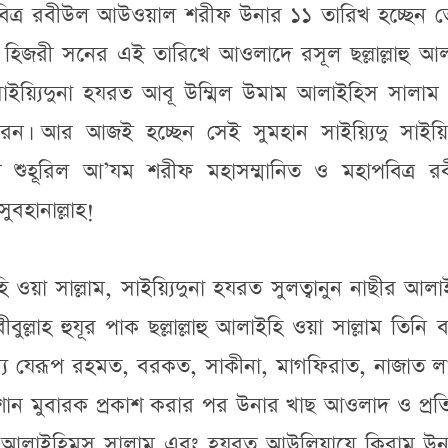
পবিত্র রবীউল আউওয়াল শরীফ উনার ১১ তারিখ হচ্ছেন ত
 হিজরী সনের এই তারিখে আওলাদে রসূল ছল্লাল্লাহু আল
সাইয়্যিদুনা হযরত আবূ উম্মিল উমাম আলাইহিস সালাম 
করেন। আর আজই হচ্ছেন সেই সুমহান সাইয়্যিদু সাইয়্য
শ শুহূরিল আ’যম শরীফ মহাসম্মানিত ও মহাপবিত্র র
বহানাল্লাহ!
ইহি ওয়া সাল্লাম, সাইয়্যিদুনা হযরত সুলত্বানুন নাছীর আল
্লাহ হুযূর পাক ছল্লাল্লাহু আলাইহি ওয়া সাল্লাম তিনি বা
জন্য যেরূপ রহমত, বরকত, সাকীনা, মাগফিরাত, নাজাত ল
 শান মুবারক প্রকাশ করার পর উনার খাছ আওলাদ ও প্রত
ল আলাইহিমুস সালাম এবং হযরত আউলিয়ায়ে কিরাম উন