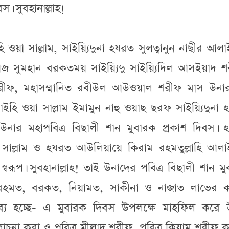
স। সুবহানাল্লাহ!
ইহি ওয়া সাল্লাম, সাইয়্যিদুনা হযরত সুলত্বানুন নাছীর আল
জ সুমহান বরকতময় সাইয়্যিদু সাইয়্যিদিল আসইয়াদ শ
ম শরীফ, মহাসম্মানিত রবীউল আউওয়াল শরীফ মাস উনা
লাইহি ওয়া সাল্লাম ইমামুন নাহু ওয়াছ ছরফ সাইয়্যিদুনা
নার মহাপবিত্র বিছালী শান মুবারক প্রকাশ দিবস। 
া সাল্লাম ও হযরত আউলিয়ায়ে কিরাম রহমতুল্লাহি আলা
বরূপ। সুবহানাল্লাহ! তাই উনাদের পবিত্র বিছালী শান ম
য রহমত, বরকত, নিয়ামত, সাকীনা ও নাজাত লাভের ক
ব্য হচ্ছে- এ মুবারক দিবস উপলক্ষে মাহফিল করে 
না করা ও পবিত্র মীলাদ শরীফ, পবিত্র ক্বিয়াম শরীফ ক