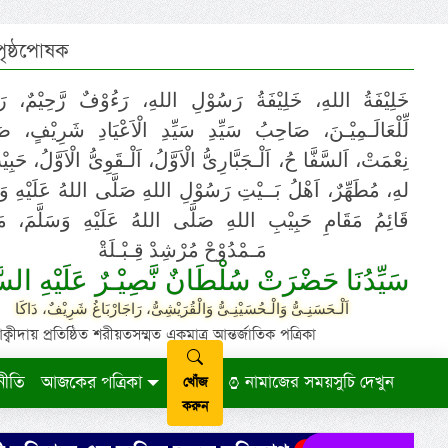
 পৃষ্ঠপোষক
خَلِيْفَةُ اللهِ، خَلِيْفَةُ رَسُوْلِ اللهِ، رَءُوْفٌ رَّحِيْمٌ، رَ
لِّلْعَالَـمِيْـنَ، صَاحِبُ سَيِّدِ سَيِّدِ الْاَعْيَادِ شَرِيْفٍ، 
نِعْمَتْ، اَلسَّفَّا حُ، اَلْـجَبَّارِىُّ الْاَوَّلُ، اَلْـقَوِىُّ الْاَوَّلُ، حَب
لهِ، مُطَهِّرٌ، اَهْلُ بَــيْتِ رَسُوْلِ اللهِ صَلَّى اللهُ عَلَيْهِ وَ،
قَائِمُ مَقَامِ حَبِيْبِ اللهِ صَلَّى اللهُ عَلَيْهِ وَسَلَّمَ، مَوْ
مَـمْدُوْحْ مُرْشِدْ قِـبْـلَةْ
سَيِّدُنَا حَضْرَتْ سُلْطَانٌ نَّصِيْـرٌ عَلَيْهِ السَّ
اَلْـحَسَنِـىُّ وَالْـحُسَيْنِـىُّ وَالْقُرَيْشِىُّ، رَاجَارْبَاغُ شَرِيْفٌ، دَاكَا
ায় প্রতিষ্ঠিত শরীয়তসম্মত একমাত্র আন্তর্জাতিক পত্রিকা
নীতি
আজকের পত্রিকা
নামাজের সময়সুচি দেখুন
খোঁজ
করুন