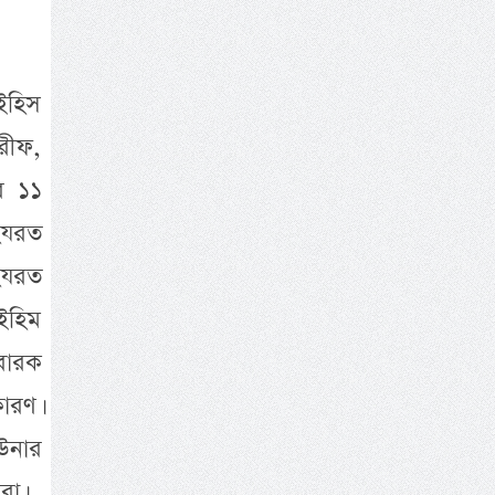
াইহিস
রীফ,
র ১১
 হযরত
হযরত
ইহিম
ুবারক
ারণ।
উনার
রা।