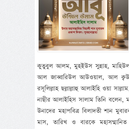
কুতুবুল আলম, মুহইউস সুন্নাহ, মাহিউ
আল জাব্বারিউল আউওয়াল, আল ক্বউ
রসূলিল্লাহ ছল্লাল্লাহু আলাইহি ওয়া সাল্লা
নাছীর আলাইহিস সালাম তিনি বলেন, মহা
উনাদের মহাপবিত্র বিলাদতী শান মুবা
মাস, তারিখ ও বারকে মহাসম্মানিত 