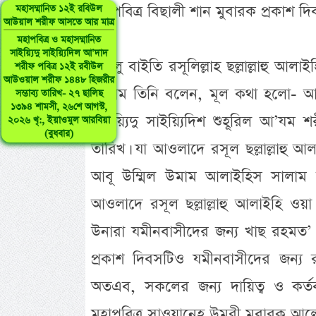
মহাপবিত্র বিছালী শান মুবারক প্রকাশ দিব
মহাসম্মানিত ১২ই রবিউল
আউয়াল শরীফ আসতে আর মাত্র
মহাপবিত্র ও মহাসম্মানিত
সাইয়্যিদু সাইয়্যিদিল আ’দাদ
আহলু বাইতি রসূলিল্লাহ ছল্লাল্লাহু আলা
শরীফ পবিত্র ১২ই রবীউল
আউওয়াল শরীফ ১৪৪৮ হিজরীর
সালাম তিনি বলেন, মূল কথা হলো- আ
সম্ভাব্য তারিখ- ২৭ ছালিছ
১৩৯৪ শামসী, ২৬শে আগস্ট,
সাইয়্যিদু সাইয়্যিদিশ শুহূরিল আ’য
২০২৬ খৃ:, ইয়াওমুল আরবিয়া
(বুধবার)
তারিখ। যা আওলাদে রসূল ছল্লাল্লাহু আ
আবূ উম্মিল উমাম আলাইহিস সালাম উ
আওলাদে রসূল ছল্লাল্লাহু আলাইহি ওয়
উনারা যমীনবাসীদের জন্য খাছ রহমত’ স্
প্রকাশ দিবসটিও যমীনবাসীদের জন্
অতএব, সকলের জন্য দায়িত্ব ও কর্ত
মহাপবিত্র সাওয়ানেহ উমরী মুবারক আলোচ