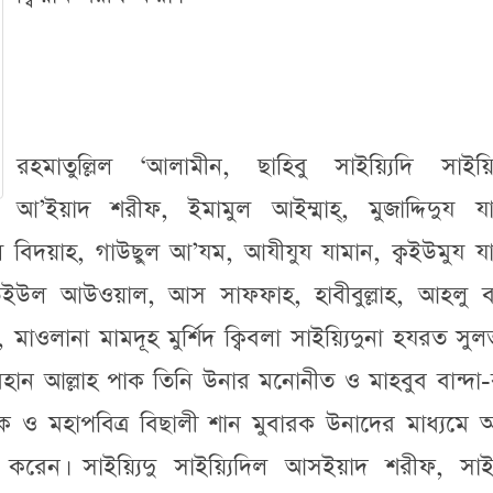
রহমাতুল্লিল ‘আলামীন, ছাহিবু সাইয়্যিদি সাইয়্য
আ’ইয়াদ শরীফ, ইমামুল আইম্মাহ্, মুজাদ্দিদুয যা
ল বিদয়াহ, গাউছুল আ’যম, আযীযুয যামান, ক্বইউমুয য
ইউল আউওয়াল, আস সাফফাহ, হাবীবুল্লাহ, আহলু ব
ম, মাওলানা মামদূহ মুর্শিদ ক্বিবলা সাইয়্যিদুনা হযরত সুলত্
ন আল্লাহ পাক তিনি উনার মনোনীত ও মাহবুব বান্দা-ব
রক ও মহাপবিত্র বিছালী শান মুবারক উনাদের মাধ্যমে 
করেন। সাইয়্যিদু সাইয়্যিদিল আসইয়াদ শরীফ, সাইয়্