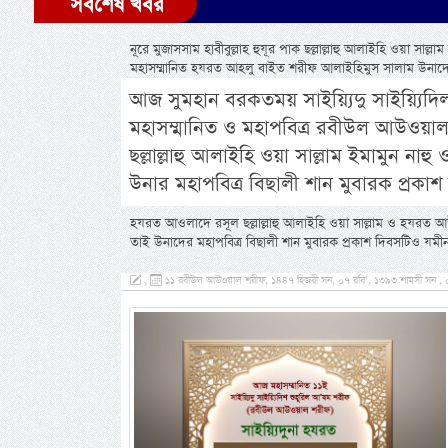
সর্বশেষ খবর
নূরে মুজাসসাম হাবীবুল্লাহ হুযূর পাক ছল্লাল্লাহু আলাইহি ওয়া 
মহাসম্মানিত হযরত আহলু বাইত শরীফ আলাইহিমুস সালাম উনাদেরকে
আজ সুমহান বরকতময় সাইয়্যিদু সাইয়্যিদিল
মহাসম্মানিত ও মহাপবিত্র রবীউল আউওয়াল
ছল্লাল্লাহু আলাইহি ওয়া সাল্লাম ইমামুন ন
উনার মহাপবিত্র বিছালী শান মুবারক প্রকাশ দ
হযরত আওলাদে রসূল ছল্লাল্লাহু আলাইহি ওয়া সাল্লাম ও হযরত আউ
তাই উনাদের মহাপবিত্র বিছালী শান মুবারক প্রকাশ দিবসটিও য
,
১১ রবীউল আউওয়াল শরীফ, ১৪৪৭ হিজরী সন, ০৭ রবি’, ১৩৯৩ শামসী সন , ০৫ সে