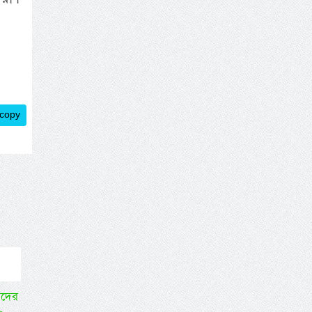
 copy
াদের