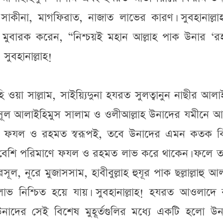
াকীনা, মাগফিরাত, নাজাত লাভের কারণ। সুবহানাল্লা
াদ মুবারক করেন, “নিশ্চয়ই মহান আল্লাহ পাক উনার ‘র
ুবহানাল্লাহ!
ইহি ওয়া সাল্লাম, সাইয়্যিদুনা হযরত সুলত্বানুন নাছীর আল
ূল আলাইহিমুস সালাম ও ওলীআল্লাহ উনাদের যমীনে 
্য ফযল ও রহমত স্বরূপই, তবে উনাদের এমন কতক ব
ো বেশি পরিমাণে ফযল ও রহমত লাভ করে থাকেন। ফলে ত
, নূরে মুজাসসাম, হাবীবুল্লাহ হুযূর পাক ছল্লাল্লাহু আ
লাভ নিশ্চিত হয়ে যায়। সুবহানাল্লাহ! হযরত আওলাদে 
াদের সেই বিশেষ মুহূর্তগুলির মধ্যে একটি হলো উন