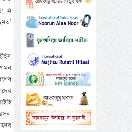
হ! এ
হমত’
াইহিস
আগমন
িশেষ
াদের
লাইহি
রসূল
াদের