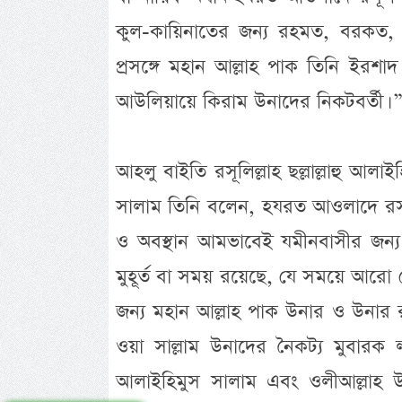
কুল-কায়িনাতের জন্য রহমত, বরকত, স
প্রসঙ্গে মহান আল্লাহ পাক তিনি ইরশ
আউলিয়ায়ে কিরাম উনাদের নিকটবর্তী। ” স
আহলু বাইতি রসূলিল্লাহ ছল্লাল্লাহু আলা
সালাম তিনি বলেন, হযরত আওলাদে রস
ও অবস্থান আমভাবেই যমীনবাসীর জন
মুহূর্ত বা সময় রয়েছে, যে সময়ে আর
জন্য মহান আল্লাহ পাক উনার ও উনার রসূল
ওয়া সাল্লাম উনাদের নৈকট্য মুবারক 
আলাইহিমুস সালাম এবং ওলীআল্লাহ উন