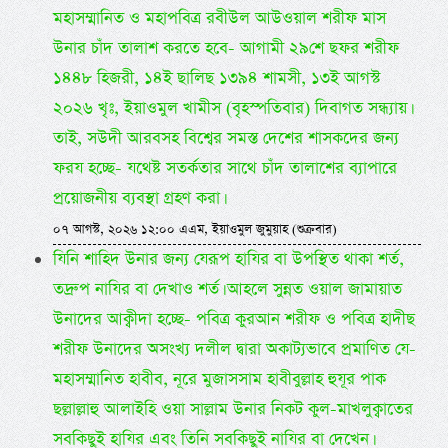
মহাসম্মানিত ও মহাপবিত্র রবীউল আউওয়াল শরীফ মাস
উনার চাঁদ তালাশ করতে হবে- আগামী ২৯শে ছফর শরীফ
১৪৪৮ হিজরী, ১৪ই ছালিছ ১৩৯৪ শামসী, ১৩ই আগস্ট
২০২৬ খৃঃ, ইয়াওমুল খামীস (বৃহস্পতিবার) দিবাগত সন্ধ্যায়।
তাই, সউদী আরবসহ বিশ্বের সমস্ত দেশের শাসকদের জন্য
ফরয হচ্ছে- যথেষ্ট সতর্কতার সাথে চাঁদ তালাশের ব্যাপারে
প্রয়োজনীয় ব্যবস্থা গ্রহণ করা।
০৭ আগস্ট, ২০২৬ ১২:০০ এএম, ইয়াওমুল জুমুয়াহ (শুক্রবার)
যিনি শাহিদ উনার জন্য যেরূপ হাযির বা উপস্থিত থাকা শর্ত,
তদ্রুপ নাযির বা দেখাও শর্ত। আহলে সুন্নত ওয়াল জামায়াত
উনাদের আক্বীদা হচ্ছে- পবিত্র কুরআন শরীফ ও পবিত্র হাদীছ
শরীফ উনাদের অসংখ্য দলীল দ্বারা অকাট্যভাবে প্রমাণিত যে-
মহাসম্মানিত হাবীব, নূরে মুজাসসাম হাবীবুল্লাহ হুযূর পাক
ছল্লাল্লাহু আলাইহি ওয়া সাল্লাম উনার নিকট কুল-মাখলুক্বাতের
সবকিছুই হাযির এবং তিনি সবকিছুই নাযির বা দেখেন।