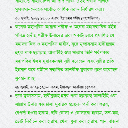
সাইয়্যিদু সাইয়্যিদিল আ’দাদ পবিত্র ১২ই শরীফ পালনে
মুসলমানদেরকে সর্বোচ্চ আর্থিক বরাদ্দ নির্ধারণ করা।
৩০ জুলাই, ২০২৬ ১২:০০ এএম, ইয়াওমুল খমীছ (বৃহস্পতিবার)
অনেক মহাপবিত্র আয়াত শরীফ ও অনেক মহাসম্মানিত ছহীহ
পবিত্র হাদীছ শরীফ উনাদের দ্বারা অকাট্যভাবে প্রমাণিত যে-
মহাসম্মানিত ও মহাপবিত্র হাবীব, নূরে মুজাসসাম হাবীবুল্লাহ
হুযূর পাক ছল্লাল্লাহু আলাইহি ওয়া সাল্লাম তিনি সর্বপ্রকার
মহাপবিত্র ইলম মুবারকসহই সৃষ্টি হয়েছেন এবং সৃষ্টির প্রতি
ইহসান করে যমীনে সম্মানিত তাশরীফ মুবারক গ্রহণ করেছেন।
সুবহানাল্লাহ!
২৯ জুলাই, ২০২৬ ১২:০০ এএম, ইয়াওমুল আরবিয়া (বুধবার)
নূরে মুজাসসাম, হাবীবুল্লাহ হুযূর পাক ছল্লাল্লাহু আলাইহি ওয়া
সাল্লাম উনার ফায়ছালা মুবারক হচ্ছেন- পর্দা করা ফরয,
বেপর্দা হওয়া হারাম, ছবি তোলা ও তোলানো হারাম, তন্ত্র-মন্ত্র,
ভোট-নির্বাচন করা হারাম, খেলা-ধুলা করা হারাম, গান-বাজনা