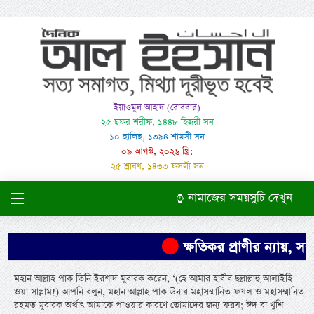
ইয়াওমুল আহাদ (রোববার)
২৫ ছফর শরীফ, ১৪৪৮ হিজরী সন
১০ ছালিছ, ১৩৯৪ শামসী সন
০৯ আগস্ট, ২০২৬ খ্রি:
২৫ শ্রাবণ, ১৪৩৩ ফসলী সন
নামাজের সময়সুচি দেখুন
ক্ষতিকর প্রাণীর ন্যায়, সরকা
মহান আল্লাহ পাক তিনি ইরশাদ মুবারক করেন, ‘(হে আমার হাবীব ছল্লাল্লাহু আলাইহি
ওয়া সাল্লাম!) আপনি বলুন, মহান আল্লাহ পাক উনার মহাসম্মানিত ফযল ও মহাসম্মানিত
রহমত মুবারক অর্থাৎ আমাকে পাওয়ার কারণে তোমাদের জন্য ফরয; ঈদ বা খুশি