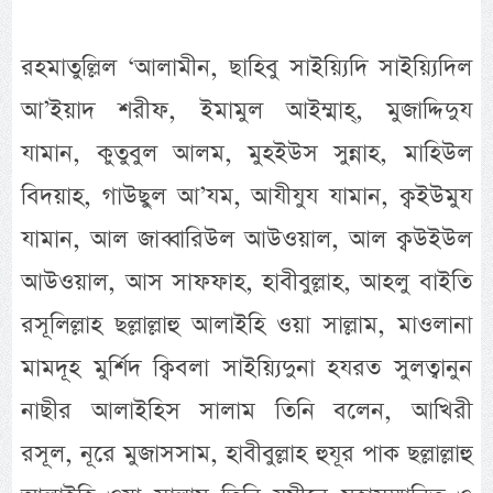
রহমাতুল্লিল ‘আলামীন, ছাহিবু সাইয়্যিদি সাইয়্যিদিল
আ’ইয়াদ শরীফ, ইমামুল আইম্মাহ্, মুজাদ্দিদুয
যামান, কুতুবুল আলম, মুহইউস সুন্নাহ, মাহিউল
বিদয়াহ, গাউছুল আ’যম, আযীযুয যামান, ক্বইউমুয
যামান, আল জাব্বারিউল আউওয়াল, আল ক্বউইউল
আউওয়াল, আস সাফফাহ, হাবীবুল্লাহ, আহলু বাইতি
রসূলিল্লাহ ছল্লাল্লাহু আলাইহি ওয়া সাল্লাম, মাওলানা
মামদূহ মুর্শিদ ক্বিবলা সাইয়্যিদুনা হযরত সুলত্বানুন
নাছীর আলাইহিস সালাম তিনি বলেন, আখিরী
রসূল, নূরে মুজাসসাম, হাবীবুল্লাহ হুযূর পাক ছল্লাল্লাহু