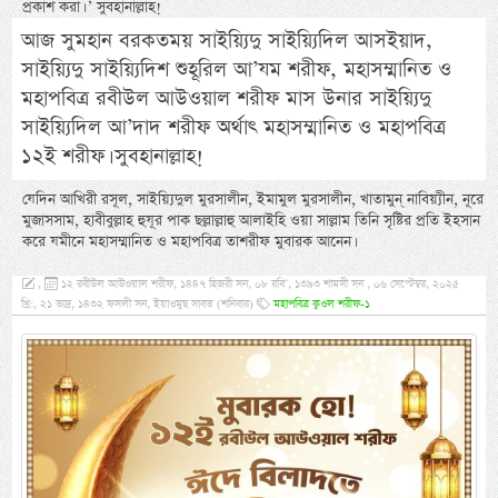
প্রকাশ করা। ’ সুবহানাল্লাহ!
আজ সুমহান বরকতময় সাইয়্যিদু সাইয়্যিদিল আসইয়াদ,
সাইয়্যিদু সাইয়্যিদিশ শুহূরিল আ’যম শরীফ, মহাসম্মানিত ও
মহাপবিত্র রবীউল আউওয়াল শরীফ মাস উনার সাইয়্যিদু
সাইয়্যিদিল আ’দাদ শরীফ অর্থাৎ মহাসম্মানিত ও মহাপবিত্র
১২ই শরীফ। সুবহানাল্লাহ!
যেদিন আখিরী রসূল, সাইয়্যিদুল মুরসালীন, ইমামুল মুরসালীন, খাতামুন্ নাবিয়্যীন, নূরে
মুজাসসাম, হাবীবুল্লাহ হুযূর পাক ছল্লাল্লাহু আলাইহি ওয়া সাল্লাম তিনি সৃষ্টির প্রতি ইহসান
করে যমীনে মহাসম্মানিত ও মহাপবিত্র তাশরীফ মুবারক আনেন।
,
১২ রবীউল আউওয়াল শরীফ, ১৪৪৭ হিজরী সন, ০৮ রবি’, ১৩৯৩ শামসী সন , ০৬ সেপ্টেম্বর, ২০২৫
খ্রি:, ২১ ভাদ্র, ১৪৩২ ফসলী সন, ইয়াওমুছ সাবত (শনিবার)
মহাপবিত্র ক্বওল শরীফ-১