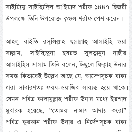
সাইয়্যিদু সাইয়্যিদিল আ’ইয়াদ শরীফ ১৪৪৭ হিজরী
উপলক্ষে তিনি উপরোক্ত ক্বওল শরীফ পেশ করেন।
আহলু বাইতি রসূলিল্লাহ ছল্লাল্লাহু আলাইহি ওয়া
সাল্লাম, সাইয়্যিদুনা হযরত সুলত্বানুন নাছীর
আলাইহিস সালাম তিনি বলেন, ঊছুলে ফিক্বাহ উনার
সমস্ত কিতাবেই উল্লেখ আছে যে, আদেশসূচক বাক্য
দ্বারা সাধারণতঃ ফরয-ওয়াজিব সাব্যস্ত হয়ে থাকে।
যেমন পবিত্র কালামুল্লাহ শরীফ উনার মধ্যে ইরশাদ
মুবারক হয়েছে, “তোমরা নামায আদায় করো”
পবিত্র কুরআন শরীফ উনার এ নির্দেশসূচক বাক্য