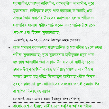
মুরসালীন,খ্বাতামুন নাবিয়্যীন, রহমতুল্লিল আলামীন, নূরে
মুজাসসাম, হাবীবুল্লাহ হুযূর পাক ছল্লাল্লাহু আলাইহি ওয়া
সাল্লাম তিনি সরাসরি উম্মতের মহাপবিত্র ছলাত শরীফ ও
মহাপবিত্র সালাম শরীফ পাঠ শুনেন এবং পাঠকারীদেরকে
দেখেন এবং চিনেন। সুবহানাল্লাহ!
০৯ আগস্ট, ২০২৬ ১২:০০ এএম, ইয়াওমুল আহাদ (রোববার)
আজ সুমহান বরকতময় মহাসম্মানিত ও মহাপবিত্র ২৪শে ছফর
শরীফ। সুবহানাল্লাহ! নূরে মুজাসসাম হাবীবুল্লাহ হুযূর পাক
ছল্লাল্লাহু আলাইহি ওয়া সাল্লাম উনার সাথে সাইয়্যিদাতুনা
হযরত উম্মুল মু’মিনীন আছ্ ছানিয়াহ্ ‘আশার আলাইহাস
সালাম উনার মহাপবিত্র নিসবাতুল আযীমাহ শরীফ দিবস।
সুবহানাল্লাহ! যা কুল-কায়িনাতের সকলের জন্যই সুমহান ঈদ
বা খুশির দিন। সুবহানাল্লাহ!
০৮ আগস্ট, ২০২৬ ১২:০০ এএম, ইয়াওমুছ সাবত (শনিবার)
বাংলাদেশে সাইয়্যিদু সাইয়্যিদিশ শুহূরিল আ’যম শরীফ