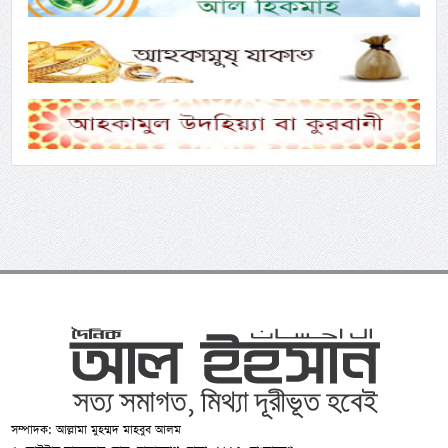
সম্পাদক: আল্লামা মুহম্মদ মাহবুব আলম