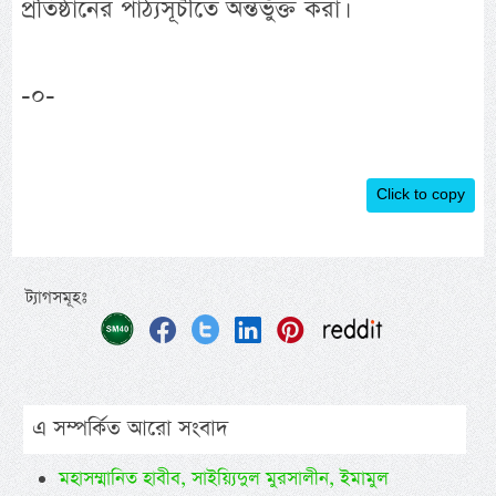
প্রতিষ্ঠানের পাঠ্যসূচীতে অন্তর্ভুক্ত করা।
-০-
Click to copy
ট্যাগসমূহঃ
এ সম্পর্কিত আরো সংবাদ
মহাসম্মানিত হাবীব, সাইয়্যিদুল মুরসালীন, ইমামুল