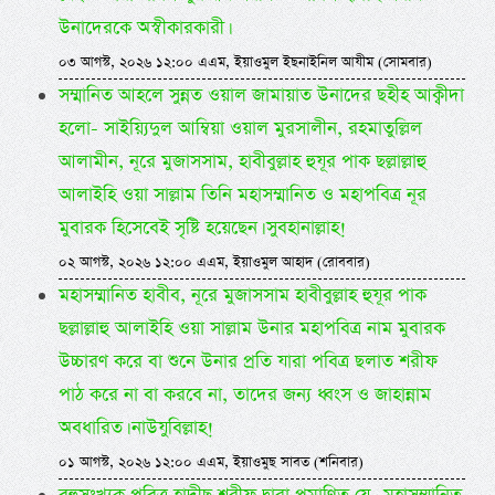
উনাদেরকে অস্বীকারকারী।
০৩ আগস্ট, ২০২৬ ১২:০০ এএম, ইয়াওমুল ইছনাইনিল আযীম (সোমবার)
সম্মানিত আহলে সুন্নত ওয়াল জামায়াত উনাদের ছহীহ আক্বীদা
হলো- সাইয়্যিদুল আম্বিয়া ওয়াল মুরসালীন, রহমাতুল্লিল
আলামীন, নূরে মুজাসসাম, হাবীবুল্লাহ হুযূর পাক ছল্লাল্লাহু
আলাইহি ওয়া সাল্লাম তিনি মহাসম্মানিত ও মহাপবিত্র নূর
মুবারক হিসেবেই সৃষ্টি হয়েছেন। সুবহানাল্লাহ!
০২ আগস্ট, ২০২৬ ১২:০০ এএম, ইয়াওমুল আহাদ (রোববার)
মহাসম্মানিত হাবীব, নূরে মুজাসসাম হাবীবুল্লাহ হুযূর পাক
ছল্লাল্লাহু আলাইহি ওয়া সাল্লাম উনার মহাপবিত্র নাম মুবারক
উচ্চারণ করে বা শুনে উনার প্রতি যারা পবিত্র ছলাত শরীফ
পাঠ করে না বা করবে না, তাদের জন্য ধ্বংস ও জাহান্নাম
অবধারিত। নাউযুবিল্লাহ!
০১ আগস্ট, ২০২৬ ১২:০০ এএম, ইয়াওমুছ সাবত (শনিবার)