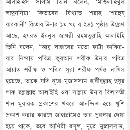
আলাইহিস সালাম তিনি বলেন, ‘মাওলাহিবুল
লাদুননিয়া’ কিতাবের বিখ্যাত শরাহ ‘শরহুয্
যারকানী’ কিতাব উনার ১ম খ-ের ২৬১ পৃষ্ঠায় উল্লেখ
আছে, হযরত ইবনুল জাযরী রহমতুল্লাহি আলাইহি
তিনি বলেন, “আবু লাহাবের মতো কাট্টা কাফির-
যার নিন্দায় পবিত্র কুরআন শরীফ উনার পবিত্র
আয়াত শরীফ ও পবিত্র সূরা শরীফ পর্যন্ত নাযিল
হয়েছে, তাকে যদি নূরে মুজাসসাম হাবীবুল্লাহ হুযূর
পাক ছল্লাল্লাহু আলাইহি ওয়া সাল্লাম উনার বিলাদতী
শান মুবারক প্রকাশের খবরে আনন্দিত হয়ে খুশি
প্রকাশ করার কারণে জাহান্নামেও তার পুরস্কার দেয়া
হয়ে থাকে, তবে আখিরী রসূল, নূরে মুজাসসাম,