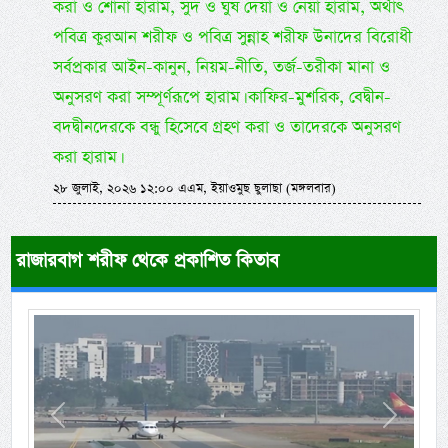
করা ও শোনা হারাম, সুদ ও ঘুষ দেয়া ও নেয়া হারাম, অর্থাৎ
পবিত্র কুরআন শরীফ ও পবিত্র সুন্নাহ শরীফ উনাদের বিরোধী
সর্বপ্রকার আইন-কানুন, নিয়ম-নীতি, তর্জ-তরীকা মানা ও
অনুসরণ করা সম্পূর্ণরূপে হারাম। কাফির-মুশরিক, বেদ্বীন-
বদদ্বীনদেরকে বন্ধু হিসেবে গ্রহণ করা ও তাদেরকে অনুসরণ
করা হারাম।
২৮ জুলাই, ২০২৬ ১২:০০ এএম, ইয়াওমুছ ছুলাছা (মঙ্গলবার)
রাজারবাগ শরীফ থেকে প্রকাশিত কিতাব
Previous
Next