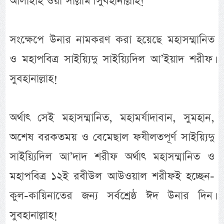
আলাইহি ওয়া সাল্লাম। সুবহানাল্লাহ!
সংক্ষেপে উনার নামকরণ করা হয়েছে মহাসম্মানিত
ও মহাপবিত্র সাইয়্যিদু সাইয়্যিদিল আ’ইয়াদ শরীফ।
সুবহানাল্লাহ!
অর্থাৎ সেই মহাসম্মানিত, মহামর্যাদাবান, সুমহান,
অশেষ বরকতময় ও বেমেছাল ফযীলতপূর্ণ সাইয়্যিদু
সাইয়্যিদিল আ’দাদ শরীফ অর্থাৎ মহাসম্মানিত ও
মহাপবিত্র ১২ই রবীউল আউওয়াল শরীফই হচ্ছেন-
কুল-কায়িনাতের জন্য সর্বশ্রেষ্ঠ ঈদ উনার দিন।
সুবহানাল্লাহ!