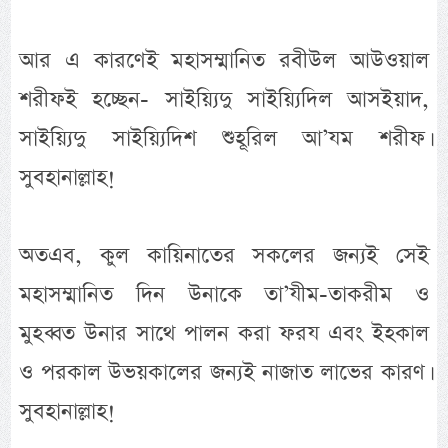
আর এ কারণেই মহাসম্মানিত রবীউল আউওয়াল
শরীফই হচ্ছেন- সাইয়্যিদু সাইয়্যিদিল আসইয়াদ,
সাইয়্যিদু সাইয়্যিদিশ শুহূরিল আ’যম শরীফ।
সুবহানাল্লাহ!
অতএব, কুল কায়িনাতের সকলের জন্যই সেই
মহাসম্মানিত দিন উনাকে তা’যীম-তাকরীম ও
মুহব্বত উনার সাথে পালন করা ফরয এবং ইহকাল
ও পরকাল উভয়কালের জন্যই নাজাত লাভের কারণ।
সুবহানাল্লাহ!