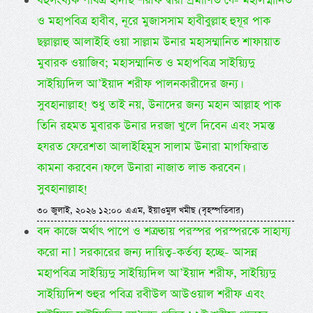
বহুসংখ্যক পবিত্র হাদীছ শরীফ দ্বারা প্রমাণিত যে- মহাসম্মানিত
ও মহাপবিত্র হাবীব, নূরে মুজাসসাম হাবীবুল্লাহ হুযূর পাক
ছল্লাল্লাহু আলাইহি ওয়া সাল্লাম উনার মহাসম্মানিত শাফায়াত
মুবারক ওয়াজিব; মহাসম্মানিত ও মহাপবিত্র সাইয়্যিদু
সাইয়্যিদিল আ’ইয়াদ শরীফ পালনকারীদের জন্য।
সুবহানাল্লাহ! শুধু তাই নয়, উনাদের জন্য মহান আল্লাহ পাক
তিনি রহমত মুবারক উনার দরজা খুলে দিবেন এবং সমস্ত
হযরত ফেরেশতা আলাইহিমুস সালাম উনারা মাগফিরাত
কামনা করবেন। ফলে উনারা নাজাত লাভ করবেন।
সুবহানাল্লাহ!
৩০ জুলাই, ২০২৬ ১২:০০ এএম, ইয়াওমুল খমীছ (বৃহস্পতিবার)
বদ কাজে অর্থাৎ পাপে ও শত্রুতায় পরস্পর পরস্পরকে সাহায্য
করো না।’ সরকারের জন্য দায়িত্ব-কর্তব্য হচ্ছে- আসন্ন
মহাপবিত্র সাইয়্যিদু সাইয়্যিদিল আ’ইয়াদ শরীফ, সাইয়্যিদু
সাইয়্যিদিশ শুহুর পবিত্র রবীউল আউওয়াল শরীফ এবং