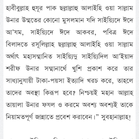
হাবীবুল্লাহ হুযূর পাক ছল্লাল্লাহু আলাইহি ওয়া সাল্লাম
উনার উম্মতের কোনো মুসলমান যদি সাইয়্যিদে ঈদে
আ’যম, সাইয়্যিদে ঈদে আকবর, পবিত্র ঈদে
বিলাদতে রসূলিল্লাহ ছল্লাল্লাহু আলাইহি ওয়া সাল্লাম
অর্থাৎ মহাসম্মানিত সাইয়্যিদু সাইয়্যিদিল আ’ইয়াদ
শরীফ উনার সম্মানার্থে খুশি প্রকাশ করে তার
সাধ্যানুযায়ী টাকা-পয়সা ইত্যাদি খরচ করে, তাহলে
তাদের অবস্থা কিরূপ হবে? নিশ্চয়ই মহান আল্লাহ
তায়ালা উনার ফযল ও করমে অবশ্য অবশ্যই তাকে
নিয়ামতপূর্ণ জান্নাতে প্রবেশ করাবেন। ” সুবহানাল্লাহ!