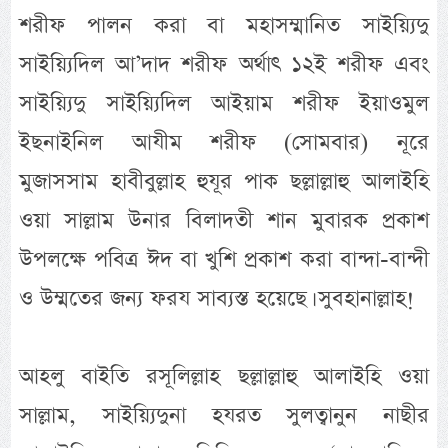
শরীফ পালন করা বা মহাসম্মানিত সাইয়্যিদু
সাইয়্যিদিল আ’দাদ শরীফ অর্থাৎ ১২ই শরীফ এবং
সাইয়্যিদু সাইয়্যিদিল আইয়াম শরীফ ইয়াওমুল
ইছনাইনিল আযীম শরীফ (সোমবার) নূরে
মুজাসসাম হাবীবুল্লাহ হুযূর পাক ছল্লাল্লাহু আলাইহি
ওয়া সাল্লাম উনার বিলাদতী শান মুবারক প্রকাশ
উপলক্ষে পবিত্র ঈদ বা খুশি প্রকাশ করা বান্দা-বান্দী
ও উম্মতের জন্য ফরয সাব্যস্ত হয়েছে। সুবহানাল্লাহ!
আহলু বাইতি রসূলিল্লাহ ছল্লাল্লাহু আলাইহি ওয়া
সাল্লাম, সাইয়্যিদুনা হযরত সুলত্বানুন নাছীর