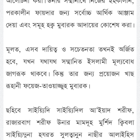
আলোচনা করা। উনার সম্মানার্থে নিজের ইহকালীন,
পরকালীন ফায়দার জন্য সর্বোচ্চ আর্থিক আঞ্জাম
দেয়া এবং সমূহ হক্ব মুবারক আদায়ের কোশেষ করা।
মূলত, এসব দায়িত্ব ও সচেতনতা তখনই অর্জিত
হবে, যখন যথাযথ সম্মানিত ইসলামী মূল্যবোধ
জাগরূক থাকবে। কিন্তু তার জন্য প্রয়োজন খাছ
রূহানী ফয়েজ-তাওয়াজ্জুহ মুবারক।
ছহিবে সাইয়্যিদি সাইয়্যিদিল আ’ইয়াদ শরীফ,
রাজারবাগ শরীফ উনার মামদূহ মুর্র্শিদ ক্বিবলা
সাইয়্যিদুনা হযরত সুলত্বানুন নাছীর আলাইহিস