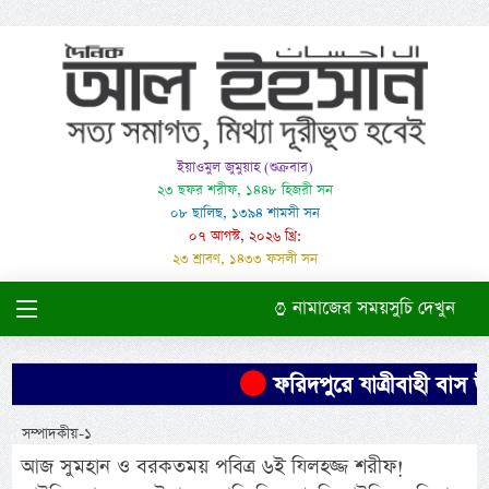
ইয়াওমুল জুমুয়াহ (শুক্রবার)
২৩ ছফর শরীফ, ১৪৪৮ হিজরী সন
০৮ ছালিছ, ১৩৯৪ শামসী সন
০৭ আগস্ট, ২০২৬ খ্রি:
২৩ শ্রাবণ, ১৪৩৩ ফসলী সন
নামাজের সময়সুচি দেখুন
ফরিদপুরে যাত্রীবাহী বাস উল্ট
সম্পাদকীয়-১
আজ সুমহান ও বরকতময় পবিত্র ৬ই যিলহজ্জ শরীফ!