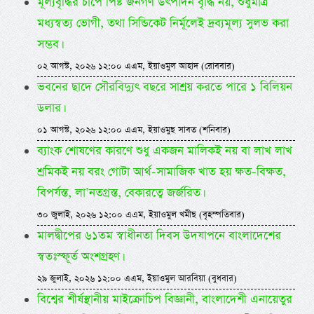
মূল্যবৃদ্ধির চাপে পিষ্ট জনগণ উৎপাদন বৃদ্ধি নয়, শুধুমাত্র
মধ্যস্বত্য ভোগী, তথা সিন্ডিকেট নির্মূলেই দ্রব্যমূল্য সুলভ করা
সম্ভব।
০২ আগস্ট, ২০২৬ ১২:০০ এএম, ইয়াওমুল আহাদ (রোববার)
ভবনের ছাদে সৌরবিদ্যুৎ বছরে সাশ্রয় করতে পারে ১ বিলিয়ন
ডলার।
০১ আগস্ট, ২০২৬ ১২:০০ এএম, ইয়াওমুছ সাবত (শনিবার)
ব্যাংক শোষণের কারণে শুধু একজন মালিকই নয় বা লাখ লাখ
শ্রমিকই নয় বরং গোটা আর্থ-সামাজিক খাত হয় ক্ষত-বিক্ষত,
বিপর্যস্ত, লা’নতগ্রস্ত, বেকারত্বে জর্জরিত।
৩০ জুলাই, ২০২৬ ১২:০০ এএম, ইয়াওমুল খমীছ (বৃহস্পতিবার)
মালদ্বীপের ৬১তম স্বাধীনতা দিবস উদযাপনে বাংলাদেশের
স্বতঃস্ফূর্ত অংশগ্রহণ।
২৯ জুলাই, ২০২৬ ১২:০০ এএম, ইয়াওমুল আরবিয়া (বুধবার)
বিশ্বের শীর্ষস্থানীয় মাইক্রোচিপ বিজ্ঞানী, বাংলাদেশী এনায়েতুর