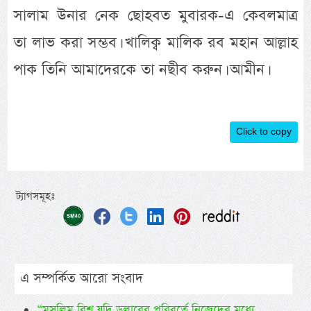
সালাম উনার নেক ছোহবত মুবারক-এ কেবলমাত্র
তা লাভ করা সম্ভব। খালিক্ব মালিক রব মহান আল্লাহ
পাক তিনি আমাদেরকে তা নছীব করুন। আমীন।
Click to copy
ট্যাগসমূহঃ
এ সম্পর্কিত আরো সংবাদ
“মুসলিম বিশ্ব যদি ডলারের পরিবর্তে নিজেদের মধ্যে