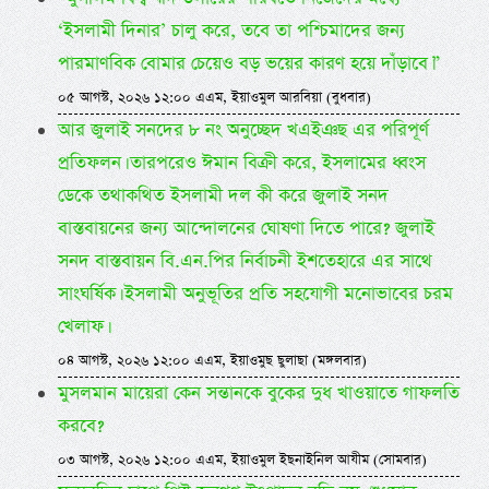
‘ইসলামী দিনার’ চালু করে, তবে তা পশ্চিমাদের জন্য
পারমাণবিক বোমার চেয়েও বড় ভয়ের কারণ হয়ে দাঁড়াবে।”
০৫ আগস্ট, ২০২৬ ১২:০০ এএম, ইয়াওমুল আরবিয়া (বুধবার)
আর জুলাই সনদের ৮ নং অনুচ্ছেদ খএইঞছ এর পরিপূর্ণ
প্রতিফলন। তারপরেও ঈমান বিক্রী করে, ইসলামের ধ্বংস
ডেকে তথাকথিত ইসলামী দল কী করে জুলাই সনদ
বাস্তবায়নের জন্য আন্দোলনের ঘোষণা দিতে পারে? জুলাই
সনদ বাস্তবায়ন বি.এন.পির নির্বাচনী ইশতেহারে এর সাথে
সাংঘর্ষিক। ইসলামী অনুভূতির প্রতি সহযোগী মনোভাবের চরম
খেলাফ।
০৪ আগস্ট, ২০২৬ ১২:০০ এএম, ইয়াওমুছ ছুলাছা (মঙ্গলবার)
মুসলমান মায়েরা কেন সন্তানকে বুকের দুধ খাওয়াতে গাফলতি
করবে?
০৩ আগস্ট, ২০২৬ ১২:০০ এএম, ইয়াওমুল ইছনাইনিল আযীম (সোমবার)