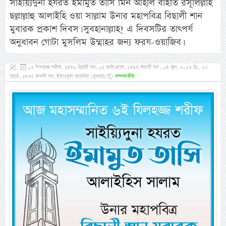
সাইয়্যিদুনা হযরত ইমামুত তাসি মিন আহলি বাইতি রসূলিল্লাহ
ছল্লাল্লাহু আলাইহি ওয়া সাল্লাম উনার মহাপবিত্র বিছালী শান
মুবারক প্রকাশ দিবস। সুবহানাল্লাহ! এ দিবসটির তাৎপর্য
অনুধাবন গোটা মুসলিম উম্মাহর জন্য ফরয-ওয়াজিব।
,
০৭ যিলহজ্জ শরীফ, ১৪৪৬ হিজরী সন, ০৫ আউওয়াল, ১৩৯৩ শামসী সন , ০৪ জুন, ২০২৫ খ্রি:, ২২
জ্যৈষ্ঠ, ১৪৩২ ফসলী সন, ইয়াওমুল আরবিয়া (বুধবার)
সম্পাদকীয়