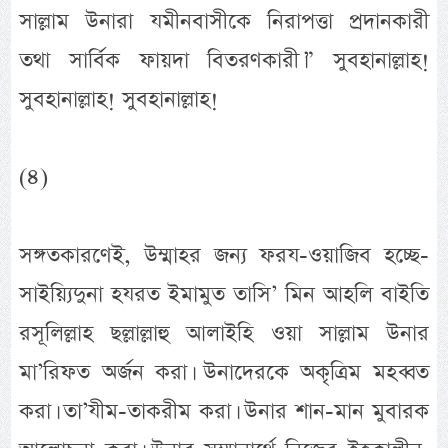
সাল্লাম উনারা যমীনবাসীকে নিরাপত্তা প্রদানকারী
তথা সার্বিক ফায়দা বিতরণকারী।” সুবহানাল্লাহ!
সুবহানাল্লাহ! সুবহানাল্লাহ!
(৪)
সঙ্গতকারণেই, উম্মাহর জন্য ফরয-ওয়াজিব হচ্ছে-
সাইয়্যিদুনা হযরত ইমামুত তাসি’ মিন আহলি বাইতি
রসূলিল্লাহ ছল্লাল্লাহু আলাইহি ওয়া সাল্লাম উনার
মা’রিফত অর্জন করা। উনাদেরকে অকৃত্রিম মহব্বত
করা। তা’যীম-তাকরীম করা। উনার শান-মান মুবারক