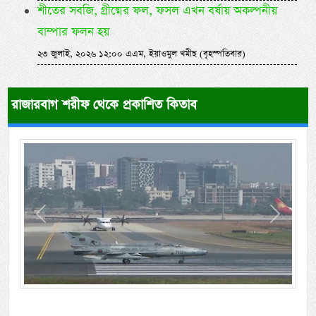
শীতের সবজি, গ্রীষ্মের ফল, ফসল এখন বর্ষায় অকল্পনীয়
বাম্পার ফলন হয়
২৩ জুলাই, ২০২৬ ১২:০০ এএম, ইয়াওমুল খমীছ (বৃহস্পতিবার)
রাজারবাগ শরীফ থেকে প্রকাশিত কিতাব
Previous
Next