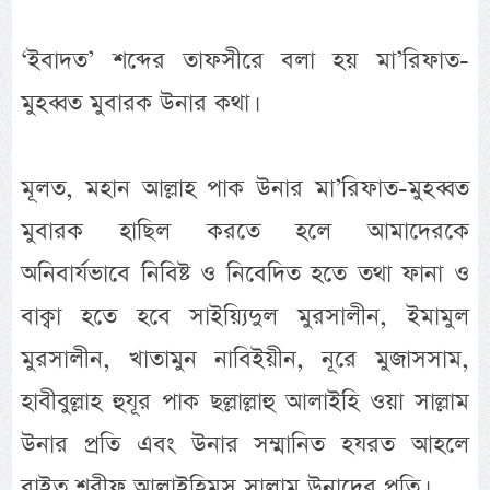
‘ইবাদত’ শব্দের তাফসীরে বলা হয় মা’রিফাত-
মুহব্বত মুবারক উনার কথা।
মূলত, মহান আল্লাহ পাক উনার মা’রিফাত-মুহব্বত
মুবারক হাছিল করতে হলে আমাদেরকে
অনিবার্যভাবে নিবিষ্ট ও নিবেদিত হতে তথা ফানা ও
বাক্বা হতে হবে সাইয়্যিদুল মুরসালীন, ইমামুল
মুরসালীন, খাতামুন নাবিইয়ীন, নূরে মুজাসসাম,
হাবীবুল্লাহ হুযূর পাক ছল্লাল্লাহু আলাইহি ওয়া সাল্লাম
উনার প্রতি এবং উনার সম্মানিত হযরত আহলে
বাইত শরীফ আলাইহিমুস সালাম উনাদের প্রতি।