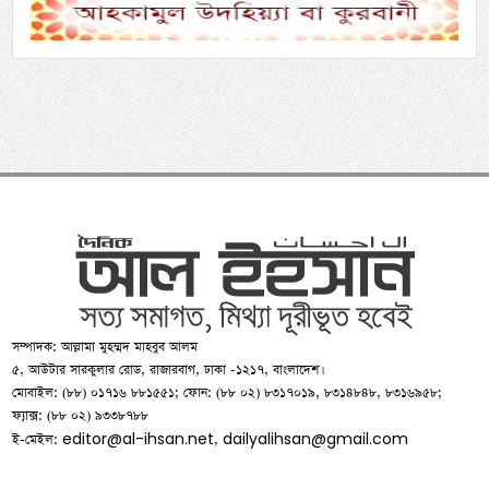
সম্পাদক: আল্লামা মুহম্মদ মাহবুব আলম
৫, আউটার সারকুলার রোড, রাজারবাগ, ঢাকা -১২১৭, বাংলাদেশ।
মোবাইল: (৮৮) ০১৭১৬ ৮৮১৫৫১; ফোন: (৮৮ ০২) ৮৩১৭০১৯, ৮৩১৪৮৪৮, ৮৩১৬৯৫৮;
ফ্যাক্স: (৮৮ ০২) ৯৩৩৮৭৮৮
editor@al-ihsan.net
dailyalihsan@gmail.com
ই-মেইল:
,