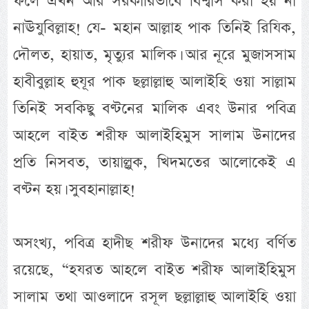
ফলে এখন আর সরকারিভাবে বিশ্বাস করা হয় না
নাঊযুবিল্লাহ! যে- মহান আল্লাহ পাক তিনিই রিযিক,
দৌলত, হায়াত, মৃত্যুর মালিক। আর নূরে মুজাসসাম
হাবীবুল্লাহ হুযূর পাক ছল্লাল্লাহু আলাইহি ওয়া সাল্লাম
তিনিই সবকিছু বণ্টনের মালিক এবং উনার পবিত্র
আহলে বাইত শরীফ আলাইহিমুস সালাম উনাদের
প্রতি নিসবত, তায়াল্লুক, খিদমতের আলোকেই এ
বণ্টন হয়। সুবহানাল্লাহ!
অসংখ্য, পবিত্র হাদীছ শরীফ উনাদের মধ্যে বর্ণিত
রয়েছে, “হযরত আহলে বাইত শরীফ আলাইহিমুস
সালাম তথা আওলাদে রসূল ছল্লাল্লাহু আলাইহি ওয়া