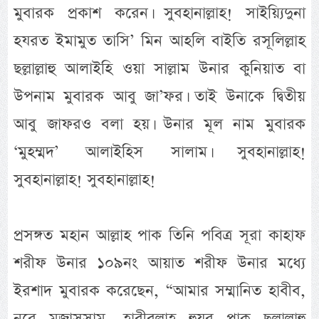
মুবারক প্রকাশ করেন। সুবহানাল্লাহ! সাইয়্যিদুনা
হযরত ইমামুত তাসি’ মিন আহলি বাইতি রসূলিল্লাহ
ছল্লাল্লাহু আলাইহি ওয়া সাল্লাম উনার কুনিয়াত বা
উপনাম মুবারক আবু জা’ফর। তাই উনাকে দ্বিতীয়
আবু জাফরও বলা হয়। উনার মূল নাম মুবারক
‘মুহম্মদ’ আলাইহিস সালাম। সুবহানাল্লাহ!
সুবহানাল্লাহ! সুবহানাল্লাহ!
প্রসঙ্গত মহান আল্লাহ পাক তিনি পবিত্র সূরা কাহাফ
শরীফ উনার ১০৯নং আয়াত শরীফ উনার মধ্যে
ইরশাদ মুবারক করেছেন, “আমার সম্মানিত হাবীব,
নূরে মুজাসসাম, হাবীবুল্লাহ হুযূর পাক ছল্লাল্লাহু