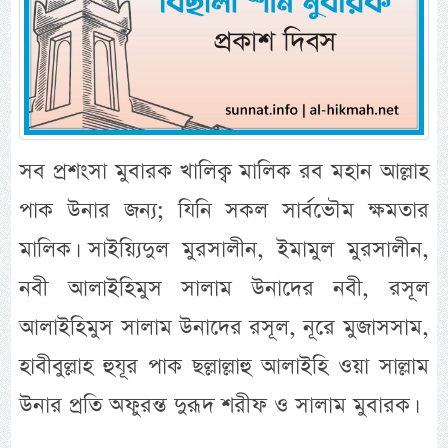
সব প্রশংসা মুবারক খালিক্ব মালিক রব মহান আল্লাহ
পাক উনার জন্য; যিনি সকল সার্বভৌম ক্ষমতার
মালিক। সাইয়্যিদুল মুরসালীন, ইমামুল মুরসালীন,
নবী আলাইহিমুস সালাম উনাদের নবী, রসূল
আলাইহিমুস সালাম উনাদের রসূল, নূরে মুজাসসাম,
হাবীবুল্লাহ হুযূর পাক ছল্লাল্লাহু আলাইহি ওয়া সাল্লাম
উনার প্রতি অফুরন্ত দুরূদ শরীফ ও সালাম মুবারক।