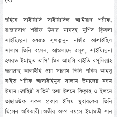
ছহিবে সাইয়্যিদি সাইয়্যিদিল আ’ইয়াদ শরীফ,
রাজারবাগ শরীফ উনার মামদূহ মুর্র্শিদ ক্বিবলা
সাইয়্যিদুনা হযরত সুলত্বানুন নাছীর আলাইহিস
সালাম তিনি বলেন, আওলাদে রসূল, সাইয়্যিদুনা
হযরত ইমামুত তাসি’ মিন আহলি বাইতি রসূলিল্লাহ
ছল্লাল্লাহু আলাইহি ওয়া সাল্লাম তিনি পবিত্র আহলু
বাইত শরীফ আলাইহিমুস সালাম উনাদের নবম
ইমাম। জাহিরী বাতিনী তথা ইলমে ফিক্বাহ ও ইলমে
তাছাওউফ সকল প্রকার ইলিম মুবারকের তিনি
ছিলেন অধিকারী। অতীব অল্প বয়সে ইমামতী শান