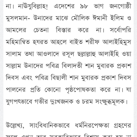
না। নাঊযুবিল্লাহ! এদেশের ৯৮ ভাগ জনগোষ্ঠী
মুসলমান- উনাদের মাঝে মৌলিক ঈমানী ইলিম ও
আমলের চেতনা বিস্তার করে না। সর্বোপরি
মহিমান্বিত হযরত আহলে বাইত শরীফ আলাইহিমুস
সালাম তথা আওলাদে রসূল ছল্লাল্লাহু আলাইহি ওয়া
সাল্লাম উনাদের পবিত্র বিলাদতী শান মুবারক প্রকাশ
দিবস এবং পবিত্র বিছালী শান মুবারক প্রকাশ দিবস
পালনের প্রতি কোনো পৃষ্ঠপোষকতা করে না। যা
যুগপৎভাবে গভীর দুঃখজনক ও চরম সংক্ষুব্ধমূলক।
উল্লেখ্য, সাংবিধানিকভাবে ধর্মনিরপেক্ষতা গ্রহণের