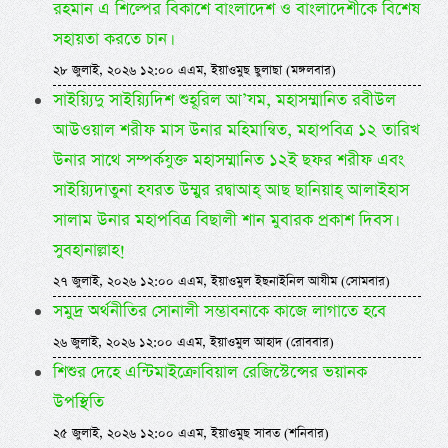
রহমান এ শিল্পের বিকাশে বাংলাদেশ ও বাংলাদেশীকে বিশেষ
সহায়তা করতে চান।
২৮ জুলাই, ২০২৬ ১২:০০ এএম, ইয়াওমুছ ছুলাছা (মঙ্গলবার)
সাইয়্যিদু সাইয়্যিদিশ শুহূরিল আ’যম, মহাসম্মানিত রবীউল
আউওয়াল শরীফ মাস উনার মহিমান্বিত, মহাপবিত্র ১২ তারিখ
উনার সাথে সম্পর্কযুক্ত মহাসম্মানিত ১২ই ছফর শরীফ এবং
সাইয়্যিদাতুনা হযরত উম্মুর রদ্বাআহ্ আছ ছানিয়াহ্ আলাইহাস
সালাম উনার মহাপবিত্র বিছালী শান মুবারক প্রকাশ দিবস।
সুবহানাল্লাহ!
২৭ জুলাই, ২০২৬ ১২:০০ এএম, ইয়াওমুল ইছনাইনিল আযীম (সোমবার)
সমুদ্র অর্থনীতির সোনালী সম্ভাবনাকে কাজে লাগাতে হবে
২৬ জুলাই, ২০২৬ ১২:০০ এএম, ইয়াওমুল আহাদ (রোববার)
শিশুর দেহে এন্টিমাইক্রোবিয়াল রেজিস্টেন্সের ভয়ানক
উপস্থিতি
২৫ জুলাই, ২০২৬ ১২:০০ এএম, ইয়াওমুছ সাবত (শনিবার)