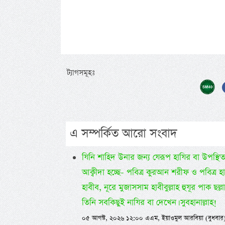
ট্যাগসমূহঃ
এ সম্পর্কিত আরো সংবাদ
যিনি শাহিদ উনার জন্য যেরূপ হাযির বা উপস্থি
আক্বীদা হচ্ছে- পবিত্র কুরআন শরীফ ও পবিত্র হ
হাবীব, নূরে মুজাসসাম হাবীবুল্লাহ হুযূর পাক ছ
তিনি সবকিছুই নাযির বা দেখেন। সুবহানাল্লাহ!
০৫ আগস্ট, ২০২৬ ১২:০০ এএম, ইয়াওমুল আরবিয়া (বুধবার