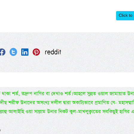
Click to
ত থাকা শর্ত, তদ্রুপ নাযির বা দেখাও শর্ত। আহলে সুন্নত ওয়াল জামায়াত উন
াদীছ শরীফ উনাদের অসংখ্য দলীল দ্বারা অকাট্যভাবে প্রমাণিত যে- মহাসম্মা
ল্লাল্লাহু আলাইহি ওয়া সাল্লাম উনার নিকট কুল-মাখলুক্বাতের সবকিছুই হাযির 
)