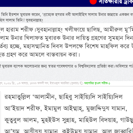
সাতক্ষীরায় ট্রাকচাপায় শিশ
াল্লাম তিনি ইরশাদ মুবারক করেন, ‘প্রত্যেক হযরত নবী আলাইহিস সালাম উনার জান্নাতে একজন বন্
 সালাম তিনি।’ সুবহানাল্লাহ!
ল হারাম শরীফ। সুবহানাল্লাহ! খলীফায়ে ছালিছ, আমীরুল মু’ম
লাম উনার খিলাফত মুবারক উনার দায়িত্ব গ্রহণের সুমহান দিন
কর্তব্য হচ্ছে, মহাসম্মানিত দিবস উপলক্ষে বিশেষ মাহফিল করে
 গ্রহণ করে আমলে বাস্তবায়ন করা।
বারক ব্যাপক আলোচনার জন্য স্বতন্ত্র গবেষণাগার ও বিশ্ববিদ্যালয় প্রতিষ্ঠা করা। অবিলম্বে পাঠ
ন, ২০২৬ খ্রি:, ০৩ আষাঢ়, ১৪৩৩ ফসলী সন, ইয়াওমুল আরবিয়া (বুধবার)
মহাপবিত্র ক্বওল শরীফ-১
রহমাতুল্লিল ‘আলামীন, ছাহিবু সাইয়্যিদি সাইয়্যিদিল
আ’ইয়াদ শরীফ, ইমামুল আইম্মাহ্, মুজাদ্দিদুয যামান,
কুতুবুল আলম, মুহইউস সুন্নাহ, মাহিউল বিদয়াহ, গাউছ
আ’যম, আযীযুয যামান, ক্বইউমুয যামান, আল জাব্বার