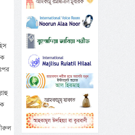
হিস
রক
তঃপর
াহু
কে
মীরুল