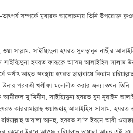
ব-তাৎপর্য সম্পর্কে মুবারক আলোচনায় তিনি উপরোক্ত ক্ব
হি ওয়া সাল্লাম, সাইয়্যিদুনা হযরত সুলত্বানুন নাছীর আলাই
ন সাইয়্যিদুনা হযরত ফারূক্বে আ’যম আলাইহিস সালাম উ
্বে অর্থাৎ আহত অবস্থায় হযরত ছাহাবায়ে কিরাম রদ্বিয়াল্লাহ
নার পরবর্তী খলীফা মনোনীত করার জন্য। তখন তিনি
্ত আমীরুল মু’মিনীন, সাইয়্যিদুনা হযরত যুন নূরাইন আল
 হযরত কাররামাল্লাহু ওয়াজহাহূ আলাইহিস সালাম, হযরত ত
র রদ্বিয়াল্লাহু তায়ালা আনহু, হযরত সা’দ ইবনে আবী ওয়াক্ক
ব্দুর রহমান ইবনে আওফ রদ্বিয়াল্লাহু তায়ালা আনহু এই ছয়