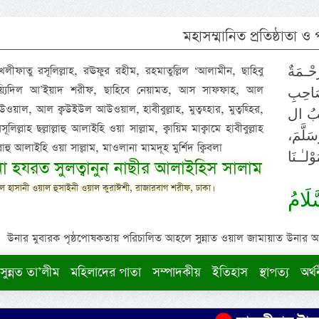
মহাসম্মানিত প্রতিষ্ঠাতা ও
 খলীফাতু রসূলিল্লাহ, রঊফুর রহীম, রহমাতুল্লিল ‘আলামীন, ছাহিবু
حْـمَةٌ
াইয়্যিদিল আ’ইয়াদ শরীফ, ছাহিবে নেয়ামত, আস সাফফাহ, আল
صَاحِبِ
ওয়াল, আল ক্বউইউল আউওয়াল, হাবীবুল্লাহ, মুত্বহ্হার, মুত্বহ্হির,
ِيْبُ ال
িল্লাহ ছল্লাল্লাহু আলাইহি ওয়া সাল্লাম, ক্বায়িম মাক্বামে হাবীবুল্লাহ
سَلَّمَ
াল্লাহু আলাইহি ওয়া সাল্লাম, মাওলানা মামদূহ মুর্শিদ ক্বিবলা
لـٰـنَا
ুনা হযরত সুলত্বানুন নাছীর আলাইহিস সালাম
 হাসানী ওয়াল হুসাইনী ওয়াল কুরাঈশী, রাজারবাগ শরীফ, ঢাকা।
لَامُ
উনার মুবারক পৃষ্ঠপোষকতায় পরিচালিত আহলে সুন্নাত ওয়াল জামায়াত উনার আক্বীদ
সুন্নত তা’লীম
মহিলাদের পাতা
সম্পাদকীয়
ইতিহাস
স্থাপত্য
অর্থ