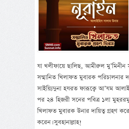
যা খলীফায়ে ছালিছ, আমীরুল মু’মিনীন 
সম্মানিত খিলাফত মুবারক পরিচালনার দায়
সাইয়্যিদুনা হযরত ফারূক্বে আ’যম আলাই
পর ২৪ হিজরী সনের পবিত্র ১লা মুহররম
খিলাফত মুবারক উনার দায়িত্ব গ্রহণ করে
করেন। সুবহানাল্লাহ!