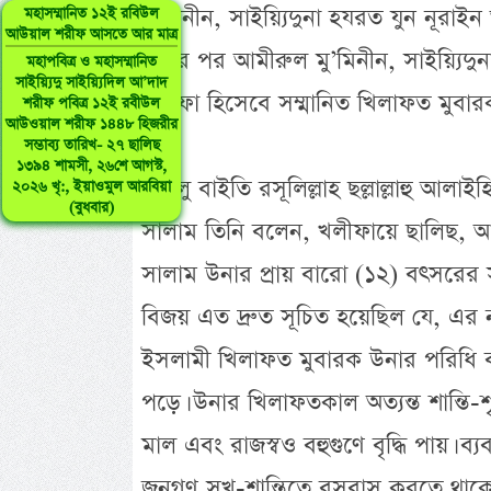
মু’মিনীন, সাইয়্যিদুনা হযরত যুন নূরাই
মহাসম্মানিত ১২ই রবিউল
আউয়াল শরীফ আসতে আর মাত্র
করার পর আমীরুল মু’মিনীন, সাইয়্যিদুন
মহাপবিত্র ও মহাসম্মানিত
সাইয়্যিদু সাইয়্যিদিল আ’দাদ
খলীফা হিসেবে সম্মানিত খিলাফত মুবারক 
শরীফ পবিত্র ১২ই রবীউল
আউওয়াল শরীফ ১৪৪৮ হিজরীর
সম্ভাব্য তারিখ- ২৭ ছালিছ
১৩৯৪ শামসী, ২৬শে আগস্ট,
আহলু বাইতি রসূলিল্লাহ ছল্লাল্লাহু আলাই
২০২৬ খৃ:, ইয়াওমুল আরবিয়া
(বুধবার)
সালাম তিনি বলেন, খলীফায়ে ছালিছ, আম
সালাম উনার প্রায় বারো (১২) বৎসরের
বিজয় এত দ্রুত সূচিত হয়েছিল যে, এর ন
ইসলামী খিলাফত মুবারক উনার পরিধি বহুদূ
পড়ে। উনার খিলাফতকাল অত্যন্ত শান্তি
মাল এবং রাজস্বও বহুগুণে বৃদ্ধি পায়। ব্
জনগণ সুখ-শান্তিতে বসবাস করতে থাকে। 