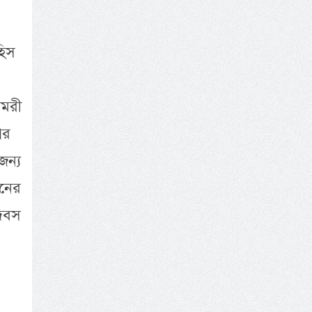
হিস
উমরী
আর
জন্য
ঠানের
দিবস