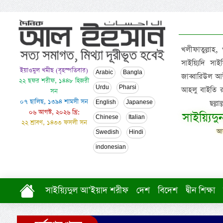
খলীফাতুল্লাহ,
সাইয়্যিদি স
ইয়াওমুল খমীছ (বৃহস্পতিবার)
Arabic
Bangla
জাব্বারিউল আউ
২২ ছফর শরীফ, ১৪৪৮ হিজরী
Urdu
Pharsi
আহলু বাইতি রসূল
সন
০৭ ছালিছ, ১৩৯৪ শামসী সন
ছল্ল
English
Japanese
০৬ আগস্ট, ২০২৬ খ্রি:
সাইয়্যিদ
Chinese
Italian
২২ শ্রাবণ, ১৪৩৩ ফসলী সন
আল
Swedish
Hindi
indonesian
সাইয়্যিদুল আ’ইয়াদ শরীফ
দেশ
বিদেশ
দ্বীন শিক্ষা