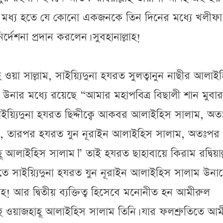
র মধ্য হতে যে কোনো একজনকে তিন দিনের মধ্যে খলীফা
্দেশনা প্রদান করলেন। সুবহানাল্লাহ!
হি ওয়া সাল্লাম, সাইয়্যিদুনা হযরত সুলত্বানুন নাছীর আলাই
 উনার মধ্যে রয়েছে “আমার মহাপবিত্র বিছালী শান মুবা
াইয়্যিদুনা হযরত ছিদ্দীক্বে আকবর আলাইহিস সালাম, অ
ম, তারপর হযরত যুন নূরাইন আলাইহিস সালাম, অতঃপর
হূ আলাইহিস সালাম।” তাই হযরত ছাহাবায়ে কিরাম রদ্বিয়াল্ল
তে সাইয়্যিদুনা হযরত যুন নূরাইন আলাইহিস সালাম উনা
হ! আর দ্বিতীয় ব্যক্তিত্ব হিসেবে মনোনীত হন আমীরুল
লাহু ওয়াজহাহূ আলাইহিস সালাম তিনি। যার ফলশ্রুতিতে আ