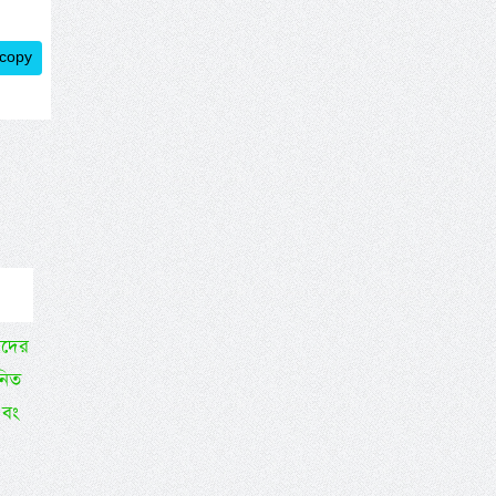
 copy
াদের
নিত
এবং