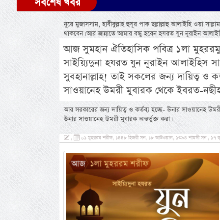
সর্বশেষ খবর
নূরে মুজাসসাম, হাবীবুল্লাহ হুযূর পাক ছল্লাল্লাহু আলাইহি ওয়া স
থাকবেন। আর জান্নাতে আমার বন্ধু হবেন হযরত যুন নূরাইন আলাইহিস
আজ সুমহান ঐতিহাসিক পবিত্র ১লা মুহররমু
সাইয়্যিদুনা হযরত যুন নূরাইন আলাইহিস সা
সুবহানাল্লাহ! তাই সকলের জন্য দায়িত্ব ও 
সাওয়ানেহ উমরী মুবারক থেকে ইবরত-নছীহত
আর সরকারের জন্য দায়িত্ব ও কর্তব্য হচ্ছে- উনার সাওয়ানেহ উমরী মু
উনার সাওয়ানেহ উমরী মুবারক অন্তর্ভুক্ত করা।
,
০১ মুহররম শরীফ, ১৪৪৮ হিজরী সন, ১৮ আউওয়াল, ১৩৯৪ শামসী সন , ১৭ জু