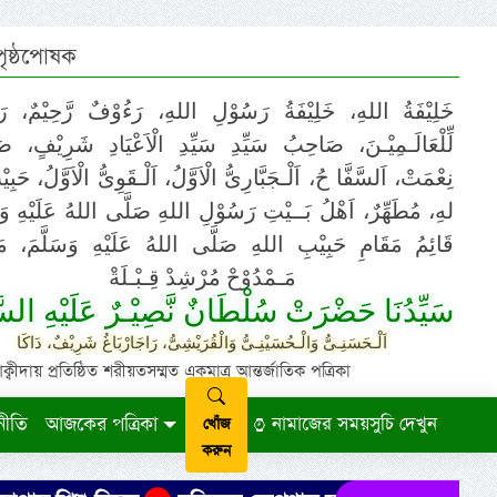
 পৃষ্ঠপোষক
خَلِيْفَةُ اللهِ، خَلِيْفَةُ رَسُوْلِ اللهِ، رَءُوْفٌ رَّحِيْمٌ، رَ
لِّلْعَالَـمِيْـنَ، صَاحِبُ سَيِّدِ سَيِّدِ الْاَعْيَادِ شَرِيْفٍ، 
نِعْمَتْ، اَلسَّفَّا حُ، اَلْـجَبَّارِىُّ الْاَوَّلُ، اَلْـقَوِىُّ الْاَوَّلُ، حَب
لهِ، مُطَهِّرٌ، اَهْلُ بَــيْتِ رَسُوْلِ اللهِ صَلَّى اللهُ عَلَيْهِ وَ،
قَائِمُ مَقَامِ حَبِيْبِ اللهِ صَلَّى اللهُ عَلَيْهِ وَسَلَّمَ، مَوْ
مَـمْدُوْحْ مُرْشِدْ قِـبْـلَةْ
سَيِّدُنَا حَضْرَتْ سُلْطَانٌ نَّصِيْـرٌ عَلَيْهِ السَّ
اَلْـحَسَنِـىُّ وَالْـحُسَيْنِـىُّ وَالْقُرَيْشِىُّ، رَاجَارْبَاغُ شَرِيْفٌ، دَاكَا
ায় প্রতিষ্ঠিত শরীয়তসম্মত একমাত্র আন্তর্জাতিক পত্রিকা
নীতি
আজকের পত্রিকা
নামাজের সময়সুচি দেখুন
খোঁজ
করুন