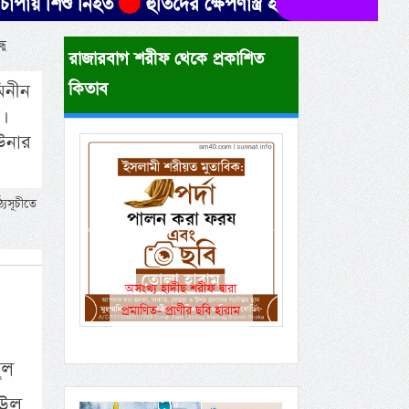
ু নিহত
হুতিদের ক্ষেপণাস্ত্র হামলায় ৩০ ইয়েমেনি সেনা ন
ধু
রাজারবাগ শরীফ থেকে প্রকাশিত
কিতাব
িনীন
।
 উনার
্যসূচীতে
Previous
Next
একই রানওয়েতে সামরিক-
বেসামরিক ফ্লাইট!
ুল
িউল