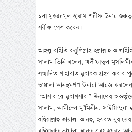
১লা মুহররমুল হারাম শরীফ উনার গুরুত্
শরীফ পেশ করেন।
আহলু বাইতি রসূলিল্লাহ ছল্লাল্লাহু আলাই
সালাম তিনি বলেন, খলীফাতুল মুসলিমী
সম্মানিত শাহাদাত মুবারক গ্রহণ করার পূর
তায়ালা আনহুমগণ উনারা আরজ করলেন উ
“আশারায়ে মুবাশশারা” উনাদের অন্তর্ভুক
সালাম, আমীরুল মু’মিনীন, সাইয়্যিদুনা
রদ্বিয়াল্লাহু তায়ালা আনহু, হযরত যুবায়ে
রদ্বিয়াল্লাহু তায়ালা আনহু এবং হযরত আ