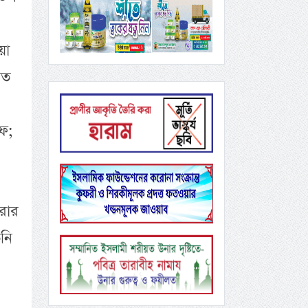
য়া
রত
ীফ;
রার
নি