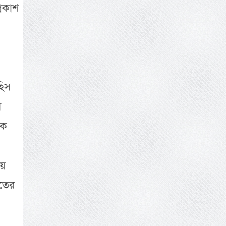
্রকাশ
হিস
স
নক
য়ে
মতের