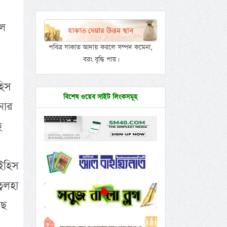
ওল
পবিত্র যাকাত আদায় করলে সম্পদ কমেনা,
বরং বৃদ্ধি পায়।
হিস
বিশেষ ওয়েব সাইট লিংকসমূহ
নার
ু
াইহিস
্বলহা
াছ