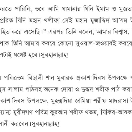
রতে পারিনি, তবে আমি যামানার যিনি ইমাম ও মুজতা
প্রেরিত যিনি মহান খলীফা সেই মহান মুজাদ্দিদ আ’যম
হিত করে এসেছি। ” এরপর তিনি বলেন, আমার বিশ্বাস,
াহ পাক তিনি আমার কবরে কোনো সুওয়াল-জওয়াবই করবে
ই যথেষ্ট হবে। সুবহানাল্লাহ!
পবিত্রতম বিছালী শান মুবারক প্রকাশ দিবস উপলক্ষে প
ুস সালাম পাঠসহ অনেক দোয়া ও দুরূদ শরীফ পাঠ করা
্রকাশ দিবস উপলক্ষে, মুহম্মদিয়া জামিয়া শরীফ মাদরাসা
্ত অন্যান্য মুরীদগণ পবিত্র কুরআন শরীফ খতম, যিকির-আয
ানী করবেন। সুবহানাল্লাহ!