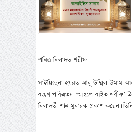
পবিত্র বিলাদত শরীফ:
সাইয়্যিদুনা হযরত আবূ উম্মিল উমাম আ
বংশে পবিত্রতম ‘আহলে বাইত শরীফ’ উনা
বিলাদতী শান মুবারক প্রকাশ করেন। তিন