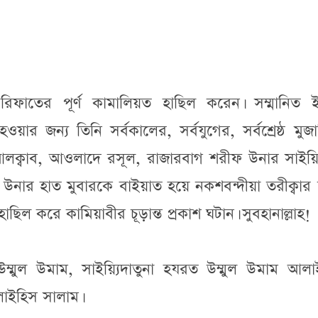
রিফাতের পূর্ণ কামালিয়ত হাছিল করেন। সম্মানিত 
হওয়ার জন্য তিনি সর্বকালের, সর্বযুগের, সর্বশ্রেষ্ঠ মুজাদ
আলক্বাব, আওলাদে রসূল, রাজারবাগ শরীফ উনার সাইয়্য
নার হাত মুবারকে বাইয়াত হয়ে নকশবন্দীয়া তরীক্বার
িল করে কামিয়াবীর চূড়ান্ত প্রকাশ ঘটান। সুবহানাল্লাহ!
উম্মুল উমাম, সাইয়্যিদাতুনা হযরত উম্মুল উমাম আলা
লাইহিস সালাম।