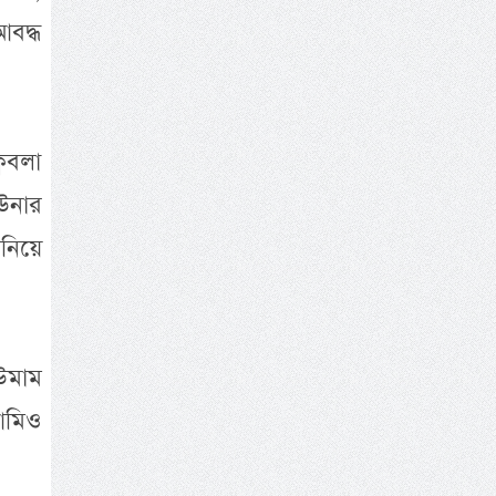
বদ্ধ
বিবলা
উনার
ানিয়ে
উমাম
আমিও