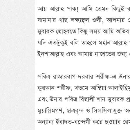
আয় আল্লাহ পাক! আমি তেমন কিছুই ক
যামানার খাছ লক্ষ্যস্থল ওলী, আপনার 
মুবারক ছোহবতে কিছু সময় আমি অতিবা
যদি এতটুকুই বলি তাহলে মহান আল্ল
ইনশাআল্লাহ এবং আমার নাজাতের জন্য এটা
পবিত্র রাজারবাগ দরবার শরীফ-এ উনার 
কুরআন শরীফ, খতমে আম্বিয়া আলাইহিম
এবং উনার পবিত্র বিছালী শান মুবারক প
মুয়াল্লিমগণ, ছাত্রবৃন্দ ও সিলসিলাভুক
অন্যান্য ইবাদত-বন্দেগী করে ছওয়াব রেস