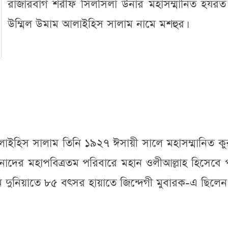
রাজারবাগ শরীফ সিলসিলা উনার মহাসম্মানিত হযরত
উম্মিল উমাম আলাইহিস সালাম নামে মশহুর।
লাইহিস সালাম তিনি ১৯২৭ ঈসায়ী সালে মহাসম্মানিত ক
দের মহাপবিত্রতম পরিবারে মহান ওলীআল্লাহ হিসেবে প
ি দুনিয়াতে ৮৫ বৎসর হায়াতে জিন্দেগী মুবারক-এ ছিলেন