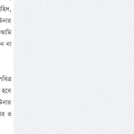
হিদ,
 উনার
 আমি
ন না
বিত্র
 হবে
 উনার
কার ও