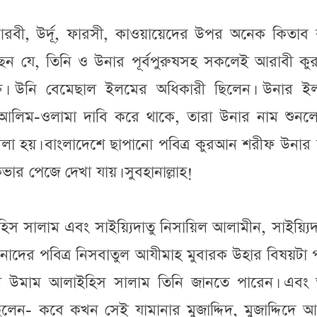
ও আরবী, উর্দূ, ফারসী, কাওয়ায়েদের উপর অনেক কিতাব
েন যে, তিনি ও উনার পূর্বপুরুষসহ সকলেই আরাবী কুর
ক্ত। উনি বেমেছাল ইলমের অধিকারী ছিলেন। উনার ই
রা আলিম-ওলামা দাবি করে থাকে, তারা উনার নাম শুনল
লা হয়। বাংলাদেশে ছাপানো পবিত্র কুরআন শরীফ উনার ম
ার পেজে দেখা যায়। সুবহানাল্লাহ!
িস সালাম এবং সাইয়্যিদাতু নিসায়িল আলামীন, সাইয়্যিদ
দের পবিত্র নিসবাতুল আযীমাহ মুবারক উহার বিষয়টা প
্মিল উমাম আলাইহিস সালাম তিনি জানতে পারেন। এবং
লেন- কবে কখন সেই যামানার মুজাদ্দিদ, মুজাদ্দিদে 