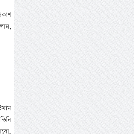
্রকাশ
লাম,
উমাম
তিনি
লবো,