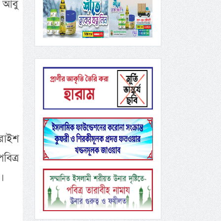
 আবু
ুরাইশ
বিত্র
।