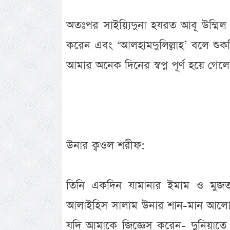
অতঃপর সাইয়্যিদুনা হযরত আবূ উম্মিল 
করেন এবং ‘আলহামদুলিল্লাহ’ বলে শু
আমার অনেক দিনের স্বপ্ন পূর্ণ হয়ে গেলো।
উনার ক্বওল শরীফ:
তিনি একদিন যামানার ইমাম ও মুজতাহ
আলাইহিস সালাম উনার শান-মান আলোচন
যদি আমাকে জিজ্ঞেস করেন- দুনিয়