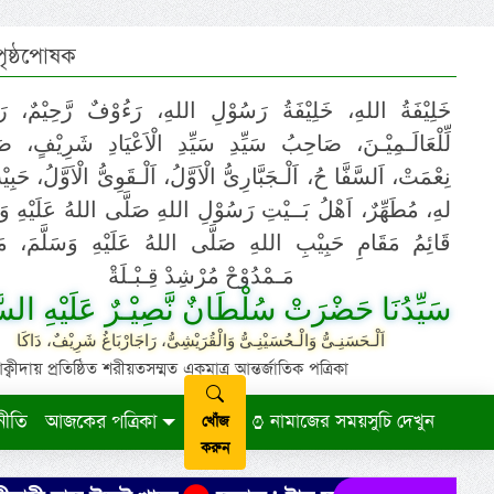
 পৃষ্ঠপোষক
خَلِيْفَةُ اللهِ، خَلِيْفَةُ رَسُوْلِ اللهِ، رَءُوْفٌ رَّحِيْمٌ، رَ
لِّلْعَالَـمِيْـنَ، صَاحِبُ سَيِّدِ سَيِّدِ الْاَعْيَادِ شَرِيْفٍ، 
نِعْمَتْ، اَلسَّفَّا حُ، اَلْـجَبَّارِىُّ الْاَوَّلُ، اَلْـقَوِىُّ الْاَوَّلُ، حَب
لهِ، مُطَهِّرٌ، اَهْلُ بَــيْتِ رَسُوْلِ اللهِ صَلَّى اللهُ عَلَيْهِ وَ،
قَائِمُ مَقَامِ حَبِيْبِ اللهِ صَلَّى اللهُ عَلَيْهِ وَسَلَّمَ، مَوْ
مَـمْدُوْحْ مُرْشِدْ قِـبْـلَةْ
سَيِّدُنَا حَضْرَتْ سُلْطَانٌ نَّصِيْـرٌ عَلَيْهِ السَّ
اَلْـحَسَنِـىُّ وَالْـحُسَيْنِـىُّ وَالْقُرَيْشِىُّ، رَاجَارْبَاغُ شَرِيْفٌ، دَاكَا
ায় প্রতিষ্ঠিত শরীয়তসম্মত একমাত্র আন্তর্জাতিক পত্রিকা
নীতি
আজকের পত্রিকা
নামাজের সময়সুচি দেখুন
খোঁজ
করুন