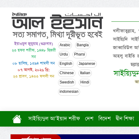
খলীফাতুল্লাহ,
সাইয়্যিদি স
ইয়াওমুল জুমুয়াহ (শুক্রবার)
Arabic
Bangla
জাব্বারিউল আউ
২৩ ছফর শরীফ, ১৪৪৮ হিজরী
Urdu
Pharsi
আহলু বাইতি রসূল
সন
০৮ ছালিছ, ১৩৯৪ শামসী সন
ছল্ল
English
Japanese
০৭ আগস্ট, ২০২৬ খ্রি:
সাইয়্যিদ
Chinese
Italian
২৩ শ্রাবণ, ১৪৩৩ ফসলী সন
আল
Swedish
Hindi
indonesian
সাইয়্যিদুল আ’ইয়াদ শরীফ
দেশ
বিদেশ
দ্বীন শিক্ষা