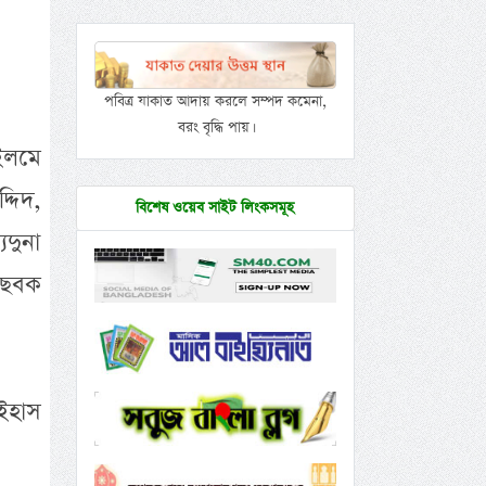
পবিত্র যাকাত আদায় করলে সম্পদ কমেনা,
বরং বৃদ্ধি পায়।
ইলমে
্দিদ,
বিশেষ ওয়েব সাইট লিংকসমূহ
িদুনা
 ছবক
ইহাস