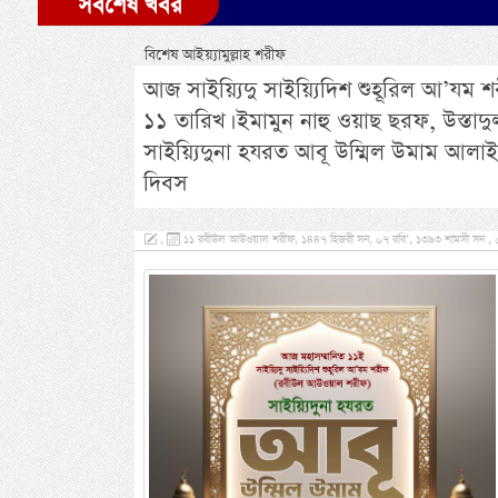
সর্বশেষ খবর
বিশেষ আইয়্যামুল্লাহ শরীফ
আজ সাইয়্যিদু সাইয়্যিদিশ শুহূরিল আ’যম
১১ তারিখ। ইমামুন নাহু ওয়াছ ছরফ, উস্ত
সাইয়্যিদুনা হযরত আবূ উম্মিল উমাম আলাইহ
দিবস
,
১১ রবীউল আউওয়াল শরীফ, ১৪৪৭ হিজরী সন, ০৭ রবি’, ১৩৯৩ শামসী সন , ০৫ সে