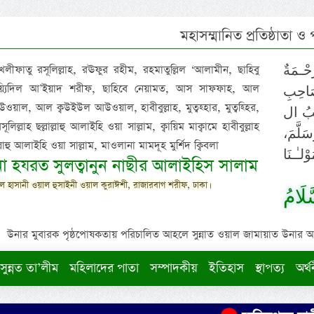
মহাসম্মানিত প্রতিষ্ঠাতা ও
 খলীফাতু রসূলিল্লাহ, রঊফুর রহীম, রহমাতুল্লিল ‘আলামীন, ছাহিবু
حْـمَةٌ
াইয়্যিদিল আ’ইয়াদ শরীফ, ছাহিবে নেয়ামত, আস সাফফাহ, আল
صَاحِبِ
ওয়াল, আল ক্বউইউল আউওয়াল, হাবীবুল্লাহ, মুত্বহ্হার, মুত্বহ্হির,
ِيْبُ ال
িল্লাহ ছল্লাল্লাহু আলাইহি ওয়া সাল্লাম, ক্বায়িম মাক্বামে হাবীবুল্লাহ
سَلَّمَ
াল্লাহু আলাইহি ওয়া সাল্লাম, মাওলানা মামদূহ মুর্শিদ ক্বিবলা
لـٰـنَا
ুনা হযরত সুলত্বানুন নাছীর আলাইহিস সালাম
 হাসানী ওয়াল হুসাইনী ওয়াল কুরাঈশী, রাজারবাগ শরীফ, ঢাকা।
لَامُ
উনার মুবারক পৃষ্ঠপোষকতায় পরিচালিত আহলে সুন্নাত ওয়াল জামায়াত উনার আক্বীদ
সুন্নত তা’লীম
মহিলাদের পাতা
সম্পাদকীয়
ইতিহাস
স্থাপত্য
অর্থ