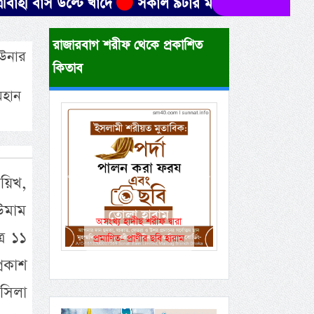
 উল্টে খাদে
সকাল ৯টার মধ্যে যেসব জেলায় ৬০ কিমি বেগ
রাজারবাগ শরীফ থেকে প্রকাশিত
 উনার
কিতাব
মহান
য়িখ,
Previous
Next
উমাম
একই রানওয়েতে সামরিক-
র ১১
বেসামরিক ফ্লাইট!
রকাশ
সিলা