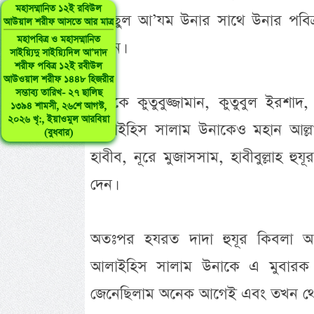
মহাসম্মানিত ১২ই রবিউল
গাউছুল আ’যম উনার সাথে উনার পবিত্
আউয়াল শরীফ আসতে আর মাত্র
মহাপবিত্র ও মহাসম্মানিত
হবেন।
সাইয়্যিদু সাইয়্যিদিল আ’দাদ
শরীফ পবিত্র ১২ই রবীউল
আউওয়াল শরীফ ১৪৪৮ হিজরীর
সম্ভাব্য তারিখ- ২৭ ছালিছ
এদিকে কুতুবুজ্জামান, কুতুবুল ইরশাদ
১৩৯৪ শামসী, ২৬শে আগস্ট,
২০২৬ খৃ:, ইয়াওমুল আরবিয়া
আলাইহিস সালাম উনাকেও মহান আল্ল
(বুধবার)
হাবীব, নূরে মুজাসসাম, হাবীবুল্লাহ হুয
দেন।
অতঃপর হযরত দাদা হুযূর কিবলা 
আলাইহিস সালাম উনাকে এ মুবারক 
জেনেছিলাম অনেক আগেই এবং তখন থেকে