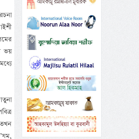
 রচনা
াইশী
লমের
ে ভয়
ধ্যে
াতুনা
বিত্র
 তখন
আ’যম,