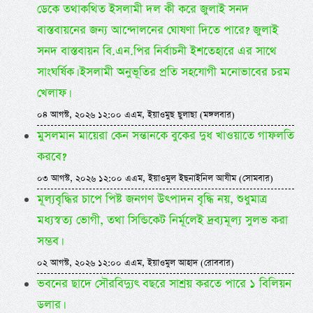
ডেকে তথাকথিত ইসলামী দল কী করে জুলাই সনদ
বাস্তবায়নের জন্য আন্দোলনের ঘোষণা দিতে পারে? জুলাই
সনদ বাস্তবায়ন বি.এন.পির নির্বাচনী ইশতেহারে এর সাথে
সাংঘর্ষিক। ইসলামী অনুভূতির প্রতি সহযোগী মনোভাবের চরম
খেলাফ।
০৪ আগস্ট, ২০২৬ ১২:০০ এএম, ইয়াওমুছ ছুলাছা (মঙ্গলবার)
মুসলমান মায়েরা কেন সন্তানকে বুকের দুধ খাওয়াতে গাফলতি
করবে?
০৩ আগস্ট, ২০২৬ ১২:০০ এএম, ইয়াওমুল ইছনাইনিল আযীম (সোমবার)
মূল্যবৃদ্ধির চাপে পিষ্ট জনগণ উৎপাদন বৃদ্ধি নয়, শুধুমাত্র
মধ্যস্বত্য ভোগী, তথা সিন্ডিকেট নির্মূলেই দ্রব্যমূল্য সুলভ করা
সম্ভব।
০২ আগস্ট, ২০২৬ ১২:০০ এএম, ইয়াওমুল আহাদ (রোববার)
ভবনের ছাদে সৌরবিদ্যুৎ বছরে সাশ্রয় করতে পারে ১ বিলিয়ন
ডলার।