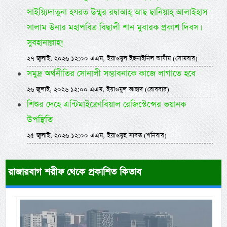
সাইয়্যিদাতুনা হযরত উম্মুর রদ্বাআহ্ আছ ছানিয়াহ্ আলাইহাস
সালাম উনার মহাপবিত্র বিছালী শান মুবারক প্রকাশ দিবস।
সুবহানাল্লাহ!
২৭ জুলাই, ২০২৬ ১২:০০ এএম, ইয়াওমুল ইছনাইনিল আযীম (সোমবার)
সমুদ্র অর্থনীতির সোনালী সম্ভাবনাকে কাজে লাগাতে হবে
২৬ জুলাই, ২০২৬ ১২:০০ এএম, ইয়াওমুল আহাদ (রোববার)
শিশুর দেহে এন্টিমাইক্রোবিয়াল রেজিস্টেন্সের ভয়ানক
উপস্থিতি
২৫ জুলাই, ২০২৬ ১২:০০ এএম, ইয়াওমুছ সাবত (শনিবার)
রাজারবাগ শরীফ থেকে প্রকাশিত কিতাব