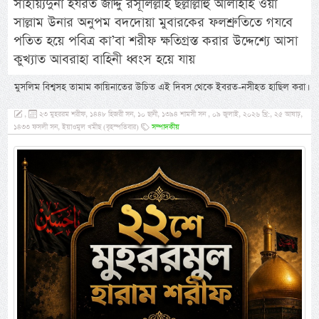
সাইয়্যিদুনা হযরত জাদ্দু রসূলিল্লাহ ছল্লাল্লাহু আলাইহি ওয়া
সাল্লাম উনার অনুপম বদদোয়া মুবারকের ফলশ্রুতিতে গযবে
পতিত হয়ে পবিত্র কা’বা শরীফ ক্ষতিগ্রস্ত করার উদ্দেশ্যে আসা
কুখ্যাত আবরাহা বাহিনী ধ্বংস হয়ে যায়
মুসলিম বিশ্বসহ তামাম কায়িনাতের উচিত এই দিবস থেকে ইবরত-নসীহত হাছিল করা।
,
২৩ মুহররম শরীফ, ১৪৪৮ হিজরী সন, ১০ ছানী, ১৩৯৪ শামসী সন , ০৯ জুলাই, ২০২৬ খ্রি:, ২৫ আষাঢ়,
১৪৩৩ ফসলী সন, ইয়াওমুল খমীছ (বৃহস্পতিবার)
সম্পাদকীয়