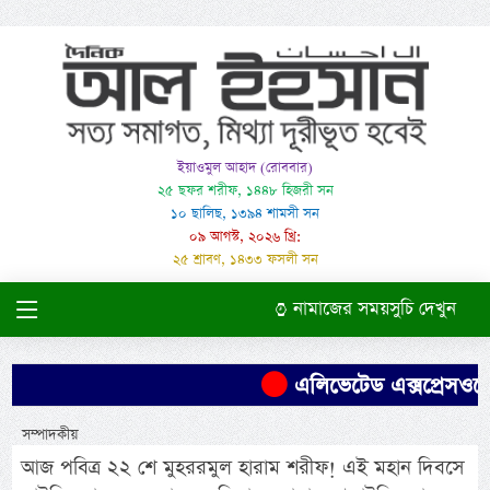
ইয়াওমুল আহাদ (রোববার)
২৫ ছফর শরীফ, ১৪৪৮ হিজরী সন
১০ ছালিছ, ১৩৯৪ শামসী সন
০৯ আগস্ট, ২০২৬ খ্রি:
২৫ শ্রাবণ, ১৪৩৩ ফসলী সন
নামাজের সময়সুচি দেখুন
এলিভেটেড এক্সপ্রেসওয়ের 
সম্পাদকীয়
আজ পবিত্র ২২ শে মুহররমুল হারাম শরীফ! এই মহান দিবসে