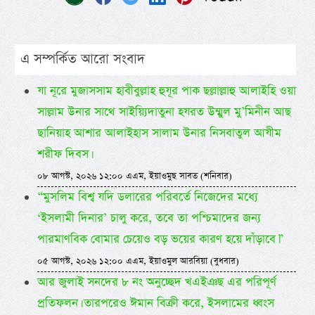
এ সম্পর্কিত আরো সংবাদ
যা নূরে মুজাসসাম হাবীবুল্লাহ হুযূর পাক ছল্লাল্লাহু আলাইহি ওয়া
সাল্লাম উনার সাথে সাইয়্যিদাতুনা হযরত উম্মুল মু’মিনীন আছ
ছানিয়াহ আশার আলাইহাস সালাম উনার নিসবাতুল আযীম
শরীফ দিবস।
০৮ আগস্ট, ২০২৬ ১২:০০ এএম, ইয়াওমুছ সাবত (শনিবার)
“মুসলিম বিশ্ব যদি ডলারের পরিবর্তে নিজেদের মধ্যে
‘ইসলামী দিনার’ চালু করে, তবে তা পশ্চিমাদের জন্য
পারমাণবিক বোমার চেয়েও বড় ভয়ের কারণ হয়ে দাঁড়াবে।”
০৫ আগস্ট, ২০২৬ ১২:০০ এএম, ইয়াওমুল আরবিয়া (বুধবার)
আর জুলাই সনদের ৮ নং অনুচ্ছেদ খএইঞছ এর পরিপূর্ণ
প্রতিফলন। তারপরেও ঈমান বিক্রী করে, ইসলামের ধ্বংস