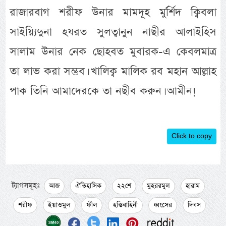
রাজারবাগ শরীফ উনার মামদূহ মুর্র্শিদ ক্বিবলা
সাইয়্যিদুনা হযরত সুলত্বানুন নাছীর আলাইহিস
সালাম উনার নেক ছোহবত মুবারক-এ কেবলমাত্র
তা লাভ করা সম্ভব। খালিক্ব মালিক রব মহান আল্লাহ
পাক তিনি আমাদেরকে তা নছীব করুন। আমীন!
Click to copy
ট্যাগসমূহঃ
আজ
ঐতিহাসিক
২২শে
মুহররমুল
হারাম
শরীফ
ইয়াওমুল
ফীল
হস্তিবাহিনী
ধ্বংসের
দিবস