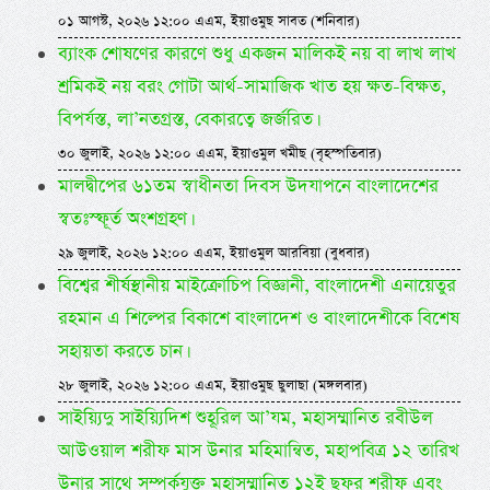
০১ আগস্ট, ২০২৬ ১২:০০ এএম, ইয়াওমুছ সাবত (শনিবার)
ব্যাংক শোষণের কারণে শুধু একজন মালিকই নয় বা লাখ লাখ
শ্রমিকই নয় বরং গোটা আর্থ-সামাজিক খাত হয় ক্ষত-বিক্ষত,
বিপর্যস্ত, লা’নতগ্রস্ত, বেকারত্বে জর্জরিত।
৩০ জুলাই, ২০২৬ ১২:০০ এএম, ইয়াওমুল খমীছ (বৃহস্পতিবার)
মালদ্বীপের ৬১তম স্বাধীনতা দিবস উদযাপনে বাংলাদেশের
স্বতঃস্ফূর্ত অংশগ্রহণ।
২৯ জুলাই, ২০২৬ ১২:০০ এএম, ইয়াওমুল আরবিয়া (বুধবার)
বিশ্বের শীর্ষস্থানীয় মাইক্রোচিপ বিজ্ঞানী, বাংলাদেশী এনায়েতুর
রহমান এ শিল্পের বিকাশে বাংলাদেশ ও বাংলাদেশীকে বিশেষ
সহায়তা করতে চান।
২৮ জুলাই, ২০২৬ ১২:০০ এএম, ইয়াওমুছ ছুলাছা (মঙ্গলবার)
সাইয়্যিদু সাইয়্যিদিশ শুহূরিল আ’যম, মহাসম্মানিত রবীউল
আউওয়াল শরীফ মাস উনার মহিমান্বিত, মহাপবিত্র ১২ তারিখ
উনার সাথে সম্পর্কযুক্ত মহাসম্মানিত ১২ই ছফর শরীফ এবং