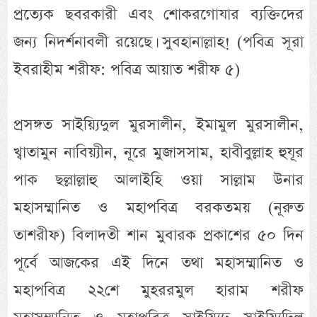
প্রত্যেক ছবরকারী এবং শোকরগোযার ব্যক্তিদের
জন্য নিদর্শনাবলী রয়েছে। সুবহানাল্লাহ! (পবিত্র সূরা
ইবরাহীম শরীফ: পবিত্র আয়াত শরীফ ৫)
প্রসঙ্গত সাইয়্যিদুল মুরসালীন, ইমামুল মুরসালীন,
খ্বাতামুন নাবিয়্যীন, নূরে মুজাসসাম, হাবীবুল্লাহ হুযূর
পাক ছল্লাল্লাহু আলাইহি ওয়া সাল্লাম উনার
মহাসম্মানিত ও মহাপবিত্র বরকতময় (নূরুত
তাশরীফ) বিলাদতী শান মুবারক প্রকাশের ৫০ দিন
পূর্বে আজকের এই দিনে তথা মহাসম্মানিত ও
মহাপবিত্র ২২শে মুহররমুল হারাম শরীফ