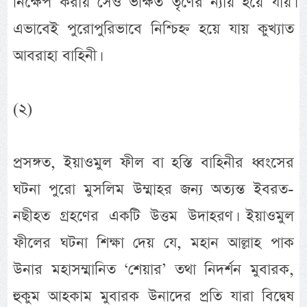
নিক্ষেপ করায় সেও ভক্ষিত তৃণের ন্যায় হয়ে যায়।
এভাবেই পুরোপুরিভাবে নিশ্চিহ্ন হয়ে যায় কুখ্যাত
আবরাহা বাহিনী।
(২)
প্রসঙ্গত, ইয়াওমুল ফীল বা হস্তি বাহিনীর ধ্বংসের
ঘটনা পুরো মুসলিম উম্মাহর জন্য অত্যন্ত ইবরত-
নছীহত গ্রহণের একটি উত্তম উদাহরণ। ইয়াওমুল
ফীলের ঘটনা শিক্ষা দেয় যে, মহান আল্লাহ পাক
উনার মহাসম্মানিত ‘শেয়ার’ তথা নিদর্শন মুবারক,
হুকুম আহকাম মুবারক উনাদের প্রতি যারা বিদ্বেষ