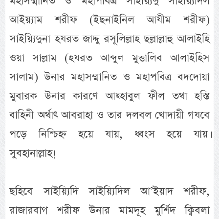
মহাসম্মানিত ও মহাপবিত্র সাইয়্যিদু সাইয়্যিদিল
আইয়্যাম শরীফ (ইছনাইনিল আযীম শরীফ)
সাইয়্যিদুনা হযরত জাদ্দু রসূলিল্লাহ ছল্লাল্লাহু আলাইহি
ওয়া সাল্লাম (হযরত আব্দুল মুত্তালিব আলাইহিস
সালাম) উনার মহাসম্মানিত ও মহাপবিত্র বদদোয়া
মুবারক উনার কারণে আছ্হাবুল ফীল তথা হস্তি
বাহিনী অর্থাৎ আবরাহা ও তার দলবল খোদায়ী গযবে
পড়ে নিশ্চিহ্ন হয়ে যায়, ধ্বংস হয়ে যায়।
সুবহানাল্লাহ!
ছহিবে সাইয়্যিদি সাইয়্যিদিল আ’ইয়াদ শরীফ,
রাজারবাগ শরীফ উনার মামদূহ মুর্র্শিদ ক্বিবলা