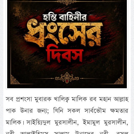
সব প্রশংসা মুবারক খালিক্ব মালিক রব মহান আল্লাহ
পাক উনার জন্য; যিনি সকল সার্বভৌম ক্ষমতার
মালিক। সাইয়্যিদুল মুরসালীন, ইমামুল মুরসালীন,