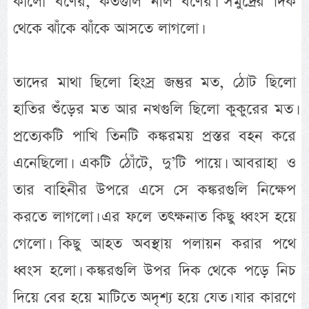
কালো বর্ণের, কতগুলি নীল বর্ণের। সমুদ্রের দিক
থেকে ঝাঁকে ঝাঁকে আসতে লাগলো।
তাদের মাথা ছিলো হিংস্র জন্তুর মত, ঠোট ছিলো
হাতির শুঁড়ের মত আর নখগুলি ছিলো কুকুরের মত।
প্রত্যেকটি পাখি তিনটি কঙ্করময় প্রস্তর বহন করে
এনেছিলো। একটি ঠোঁটে, দু’টি পায়ে। আবরাহা ও
তার বাহিনীর উপরে এসে সে কঙ্করগুলি নিক্ষেপ
করতে লাগলো। এর ফলে তৎক্ষনাত কিছু ধ্বংস হয়ে
গেলো। কিছু আহত অবস্থায় পলায়ন করার পথে
ধ্বংস হলো। কঙ্করগুলি উপর দিক থেকে পড়ে নিচ
দিয়ে বের হয়ে মাটিতে অদৃশ্য হয়ে যেত। যার কারণে