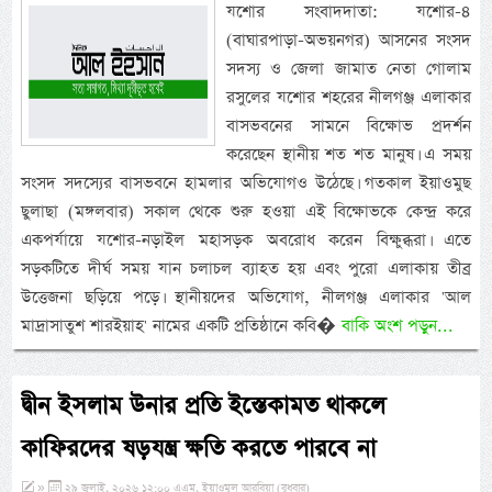
যশোর সংবাদদাতা: যশোর-৪
(বাঘারপাড়া-অভয়নগর) আসনের সংসদ
সদস্য ও জেলা জামাত নেতা গোলাম
রসুলের যশোর শহরের নীলগঞ্জ এলাকার
বাসভবনের সামনে বিক্ষোভ প্রদর্শন
করেছেন স্থানীয় শত শত মানুষ। এ সময়
সংসদ সদস্যের বাসভবনে হামলার অভিযোগও উঠেছে। গতকাল ইয়াওমুছ
ছুলাছা (মঙ্গলবার) সকাল থেকে শুরু হওয়া এই বিক্ষোভকে কেন্দ্র করে
একপর্যায়ে যশোর-নড়াইল মহাসড়ক অবরোধ করেন বিক্ষুব্ধরা। এতে
সড়কটিতে দীর্ঘ সময় যান চলাচল ব্যাহত হয় এবং পুরো এলাকায় তীব্র
উত্তেজনা ছড়িয়ে পড়ে। স্থানীয়দের অভিযোগ, নীলগঞ্জ এলাকার 'আল
মাদ্রাসাতুশ শারইয়াহ' নামের একটি প্রতিষ্ঠানে কবি�
বাকি অংশ পড়ুন...
দ্বীন ইসলাম উনার প্রতি ইস্তেকামত থাকলে
কাফিরদের ষড়যন্ত্র ক্ষতি করতে পারবে না
»
২৯ জুলাই, ২০২৬ ১২:০০ এএম, ইয়াওমুল আরবিয়া (বুধবার)