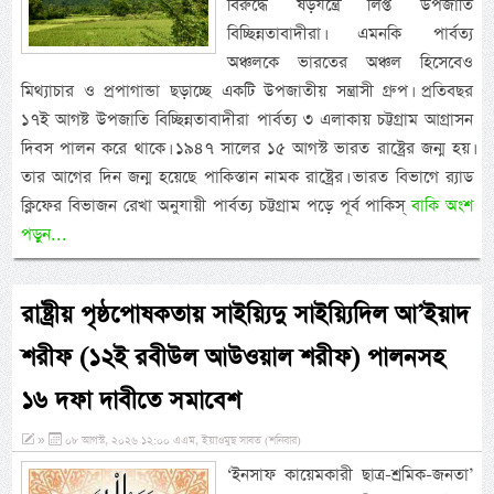
বিরুদ্ধে ষড়যন্ত্রে লিপ্ত উপজাতি
বিচ্ছিন্নতাবাদীরা। এমনকি পার্বত্য
অঞ্চলকে ভারতের অঞ্চল হিসেবেও
মিথ্যাচার ও প্রপাগান্ডা ছড়াচ্ছে একটি উপজাতীয় সন্ত্রাসী গ্রুপ। প্রতিবছর
১৭ই আগষ্ট উপজাতি বিচ্ছিন্নতাবাদীরা পার্বত্য ৩ এলাকায় চট্টগ্রাম আগ্রাসন
দিবস পালন করে থাকে। ১৯৪৭ সালের ১৫ আগস্ট ভারত রাষ্ট্রের জন্ম হয়।
তার আগের দিন জন্ম হয়েছে পাকিস্তান নামক রাষ্ট্রের। ভারত বিভাগে র‌্যাড
ক্লিফের বিভাজন রেখা অনুযায়ী পার্বত্য চট্টগ্রাম পড়ে পূর্ব পাকিস্
বাকি অংশ
পড়ুন...
রাষ্ট্রীয় পৃষ্ঠপোষকতায় সাইয়্যিদু সাইয়্যিদিল আ’ইয়াদ
শরীফ (১২ই রবীউল আউওয়াল শরীফ) পালনসহ
১৬ দফা দাবীতে সমাবেশ
»
০৮ আগস্ট, ২০২৬ ১২:০০ এএম, ইয়াওমুছ সাবত (শনিবার)
‘ইনসাফ কায়েমকারী ছাত্র-শ্রমিক-জনতা’