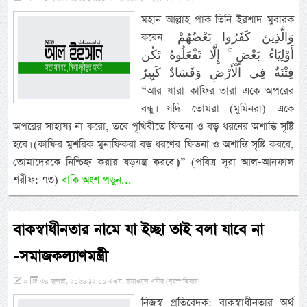
মহান আল্লাহ পাক তিনি ইরশাদ মুবারক
করেন- وَالَّذِينَ كَفَرُوا بَعْضُهُمْ
أَوْلِيَاءُ بَعْضٍ ۚ إِلَّا تَفْعَلُوهُ تَكُن
فِتْنَةٌ فِي الْأَرْضِ وَفَسَادٌ كَبِيرٌ
“আর যারা কাফির তারা একে অপরের
বন্ধু। যদি তোমরা (মুমিনরা) একে
অপরের সাহায্য না করো, তবে পৃথিবীতে ফিতনা ও বড় ধরনের অশান্তি সৃষ্টি
হবে। (কাফির-মুশরিক-মুনাফিকরা বড় ধরণের ফিতনা ও অশান্তি সৃষ্টি করবে,
তোমাদেরকে নিশ্চিহ্ন করার ষড়যন্ত্র করবে।)” (পবিত্র সূরা আল-আনফাল
শরীফ: ৭৩)
বাকি অংশ পড়ুন...
বাকস্বাধীনতার নামে যা ইচ্ছা তাই বলা যাবে না
-সমাজকল্যাণমন্ত্রী
»
৩০ জুলাই, ২০২৬ ১২:০০ এএম, ইয়াওমুল খমীছ (বৃহস্পতিবার)
নিজস্ব প্রতিবেদক: বাকস্বাধীনতার অর্থ