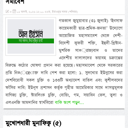
সমাবেশ
»
০১ আগস্ট, ২০২৬ ১২:০০ এএম, ইয়াওমুছ সাবত (শনিবার)
গতকাল জুমুয়াবার (৩১ জুলাই) ‘ইনসাফ
কায়েমকারী ছাত্র-শ্রমিক-জনতা’ উদ্যোগে
আয়োজিত মহাসমাবেশ থেকে দেশী-
বিদেশী কুফরী শক্তি, ইহুদী-খ্রিস্টান-
মুশরিক সা¤্রাজ্যবাদ ও তাদের
এদেশীয় দালালদের ভয়াবহ চক্রান্তের
বিরুদ্ধে কঠোর ঘোষণা প্রদান করা হয়েছে। মহাসমাবেশ থেকে সরকারের
প্রতি নি¤েœাক্ত দাবি পেশ করা হলো: ১. সুদখোর ইউনুসের করা
দেশবিরোধী সকল চুক্তি ও ১৩৩টি অধ্যাদেশ বাতিল এবং কুশীলবদের
ফাঁসির দাবি: ইউনূস প্রশাসন কর্তৃক গৃহীত আমেরিকার সাথে দাসত্বমূলক
বাণিজ্য চুক্তি, স্টারলিংক চুক্তি, বোয়িং, গম, সয়াবিন তেল, তুলা ও
এলএনজি আমদানির স্বার্থবিরো
বাকি অংশ পড়ুন...
মুখোশধারী মুনাফিক্ব (৫)