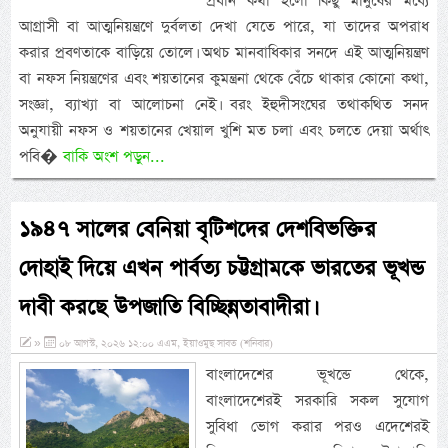
প্রধান কথা হলো কিছু মানুষের মধ্যে
আগ্রাসী বা আত্মনিয়ন্ত্রণে দুর্বলতা দেখা যেতে পারে, যা তাদের অপরাধ
করার প্রবণতাকে বাড়িয়ে তোলে। অথচ মানবাধিকার সনদে এই আত্মনিয়ন্ত্রণ
বা নফস নিয়ন্ত্রণের এবং শয়তানের কুমন্ত্রনা থেকে বেঁচে থাকার কোনো কথা,
সংজ্ঞা, ব্যাখ্যা বা আলোচনা নেই। বরং ইহুদীসংঘের তথাকথিত সনদ
অনুযায়ী নফস ও শয়তানের খেয়াল খুশি মত চলা এবং চলতে দেয়া অর্থাৎ
পবি�
বাকি অংশ পড়ুন...
১৯৪৭ সালের বেনিয়া বৃটিশদের দেশবিভক্তির
দোহাই দিয়ে এখন পার্বত্য চট্টগ্রামকে ভারতের ভূখন্ড
দাবী করছে উপজাতি বিচ্ছিন্নতাবাদীরা।
»
০৮ আগস্ট, ২০২৬ ১২:০০ এএম, ইয়াওমুছ সাবত (শনিবার)
বাংলাদেশের ভূখন্ডে থেকে,
বাংলাদেশেরই সরকারি সকল সুযোগ
সুবিধা ভোগ করার পরও এদেশেরই