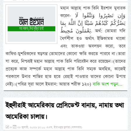
মহান আল্লাহ পাক তিনি ইরশাদ মুবারক
করেন- وَإِن تَصْبِرُوا وَتَتَّقُوا لَا
يَضُرُّكُمْ كَيْدُهُمْ شَيْئًا إنَّ اللَّهَ بِمَا
يَعْمَلُونَ مُحِيطٌ. অর্থ: তোমরা যদি
ধৈর্যশীল হও অর্থাৎ ইস্তিকামত থাকো
এবং তাকওয়া অবলম্বন করো, তবে
কাফির-মুশরিকদের ষড়যন্ত্র তোমাদের কোনো ক্ষতি করতে পারবে না। তারা
যা করে, নিশ্চয়ই মহান আল্লাহ পাক তিনি পরিবেষ্টন করে রয়েছেন। (তাদের
প্রত্যেক কাজ সম্পর্কে মহান আল্লাহ পাক তিনি সম্যক অবহিত, কাজেই
পরকালে উনার শাস্তির হাত হতে রেহাই পাওয়ার তাদের কোনো উপায়
নেই)। (পবিত্র সূরা আলে ইমরান: আয়াত শরীফ ১২০)
বাকি অংশ পড়ুন...
ইহুদীরাই আমেরিকায় প্রেসিডেন্ট বানায়, নামায় তথা
আমেরিকা চালায়।
»
২৮ জুলাই, ২০২৬ ১২:০০ এএম, ইয়াওমুছ ছুলাছা (মঙ্গলবার)