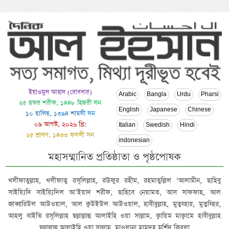
ইয়াওমুল আহাদ (রোববার)
Arabic
Bangla
Urdu
Pharsi
২৫ ছফর শরীফ, ১৪৪৮ হিজরী সন
English
Japanese
Chinese
১০ ছালিছ, ১৩৯৪ শামসী সন
০৯ আগস্ট, ২০২৬ খ্রি:
Italian
Swedish
Hindi
২৫ শ্রাবণ, ১৪৩৩ ফসলী সন
indonesian
মহাসম্মানিত প্রতিষ্ঠাতা ও পৃষ্ঠপোষক
খলীফাতুল্লাহ, খলীফাতু রসূলিল্লাহ, রঊফুর রহীম, রহমাতুল্লিল ‘আলামীন, ছাহিবু
সাইয়্যিদি সাইয়্যিদিল আ’ইয়াদ শরীফ, ছাহিবে নেয়ামত, আস সাফফাহ, আল
জাব্বারিউল আউওয়াল, আল ক্বউইউল আউওয়াল, হাবীবুল্লাহ, মুত্বহ্হার, মুত্বহ্হির,
আহলু বাইতি রসূলিল্লাহ ছল্লাল্লাহু আলাইহি ওয়া সাল্লাম, ক্বায়িম মাক্বামে হাবীবুল্লাহ
ছল্লাল্লাহু আলাইহি ওয়া সাল্লাম, মাওলানা মামদূহ মুর্শিদ ক্বিবলা