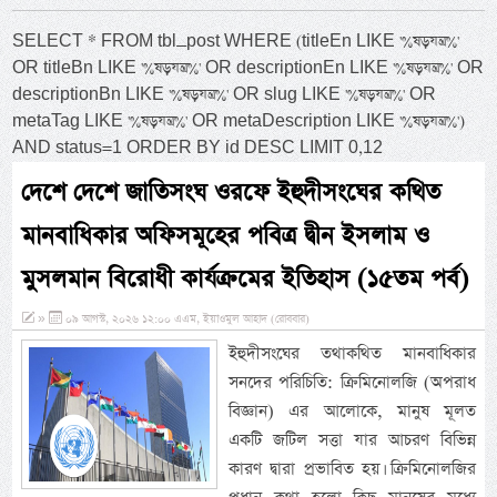
SELECT * FROM tbl_post WHERE (titleEn LIKE '%ষড়যন্ত্র%'
OR titleBn LIKE '%ষড়যন্ত্র%' OR descriptionEn LIKE '%ষড়যন্ত্র%' OR
descriptionBn LIKE '%ষড়যন্ত্র%' OR slug LIKE '%ষড়যন্ত্র%' OR
metaTag LIKE '%ষড়যন্ত্র%' OR metaDescription LIKE '%ষড়যন্ত্র%')
AND status=1 ORDER BY id DESC LIMIT 0,12
দেশে দেশে জাতিসংঘ ওরফে ইহুদীসংঘের কথিত
মানবাধিকার অফিসমূহের পবিত্র দ্বীন ইসলাম ও
মুসলমান বিরোধী কার্যক্রমের ইতিহাস (১৫তম পর্ব)
»
০৯ আগস্ট, ২০২৬ ১২:০০ এএম, ইয়াওমুল আহাদ (রোববার)
ইহুদীসংঘের তথাকথিত মানবাধিকার
সনদের পরিচিতি: ক্রিমিনোলজি (অপরাধ
বিজ্ঞান) এর আলোকে, মানুষ মূলত
একটি জটিল সত্তা যার আচরণ বিভিন্ন
কারণ দ্বারা প্রভাবিত হয়। ক্রিমিনোলজির