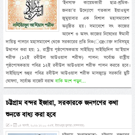
‘ইনসাফ কায়েমকারী ছাত্র-শ্রমিক-
জনতা’র উদ্যোগে গতকাল ইয়াওমুল
জুমুয়াবার এক বিশাল মহাসমাবেশ
অনুষ্ঠিত হয়। সমাবেশে সৎ কাজের
আদেশ ও অসৎ কাজের নিষেধের ঈমানী
দায়িত্ব পালনে মহাসমাবেশ থেকে সরকারের প্রতি নি¤েœাক্ত দাবিসমূহ
উত্থাপন করা হয়: ১. রাষ্ট্রীয় পৃষ্ঠপোষকতায় সাইয়্যিদু সাইয়্যিদিল আ’ইয়াদ
শরীফ (১২ই রবীউল আউওয়াল শরীফ) পালন: সর্বোচ্চ রাষ্ট্রীয়
পৃষ্ঠপোষকতায় পবিত্র ১২ই রবীউল আউওয়াল শরীফ পালন করতে হবে।
সাইয়্যিদুশ শুহুর পবিত্র রবীউল আউওয়াল শরীফ মাসজুড়ে সরকারি ছুটি
ঘোষণা, সর্বোচ্চ বাজেট বরাদ্দ
বাকি অংশ পড়ুন...
চট্টগ্রাম বন্দর ইজারা, সরকারকে জনগণের কথা
শুনতে বাধ্য করা হবে
»
০৪ আগস্ট, ২০২৬ ১২:০০ এএম, ইয়াওমুছ ছুলাছা (মঙ্গলবার)
চট্টগ্রাম সংবাদদাতা: চট্টগ্রাম বন্দরের