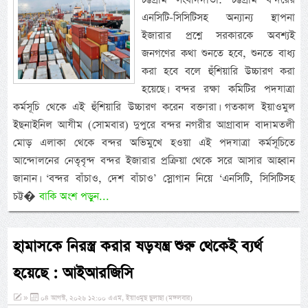
এনসিটি-সিসিটিসহ অন্যান্য স্থাপনা
ইজারার প্রশ্নে সরকারকে অবশ্যই
জনগণের কথা শুনতে হবে, শুনতে বাধ্য
করা হবে বলে হুঁশিয়ারি উচ্চারণ করা
হয়েছে। বন্দর রক্ষা কমিটির পদযাত্রা
কর্মসূচি থেকে এই হুঁশিয়ারি উচ্চারণ করেন বক্তারা। গতকাল ইয়াওমুল
ইছনাইনিল আযীম (সোমবার) দুপুরে বন্দর নগরীর আগ্রাবাদ বাদামতলী
মোড় এলাকা থেকে বন্দর অভিমুখে হওয়া এই পদযাত্রা কর্মসূচিতে
আন্দোলনের নেতৃবৃন্দ বন্দর ইজারার প্রক্রিয়া থেকে সরে আসার আহ্বান
জানান। ‘বন্দর বাঁচাও, দেশ বাঁচাও’ স্লোগান নিয়ে ‘এনসিটি, সিসিটিসহ
চট্ট�
বাকি অংশ পড়ুন...
হামাসকে নিরস্ত্র করার ষড়যন্ত্র শুরু থেকেই ব্যর্থ
হয়েছে : আইআরজিসি
»
০৪ আগস্ট, ২০২৬ ১২:০০ এএম, ইয়াওমুছ ছুলাছা (মঙ্গলবার)