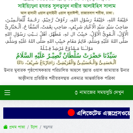
সাইয়্যিদুনা হযরত সুলত্বানুন নাছীর আলাইহিস সালাম
আল হাসানী ওয়াল হুসাইনী ওয়াল কুরাঈশী, রাজারবাগ শরীফ, ঢাকা।
خَلِيْفَةُ اللهِ، خَلِيْفَةُ رَسُوْلِ اللهِ، رَءُوْفٌ رَّحِيْمٌ، رَحْـمَةٌ لِّلْعَالَـمِيْـنَ،
صَاحِبُ سَيِّدِ سَيِّدِ الْاَعْيَادِ شَرِيْفٍ، صَاحِبِ نِعْمَتْ، اَلسَّفَّا حُ، اَلْـجَبَّارِىُّ
الْاَوَّلُ، اَلْـقَوِىُّ الْاَوَّلُ، حَبِيْبُ ال لهِ، مُطَهِّرٌ، اَهْلُ بَــيْتِ رَسُوْلِ اللهِ
صَلَّى اللهُ عَلَيْهِ وَسَلَّمَ، قَائِمُ مَقَامِ حَبِيْبِ اللهِ صَلَّى اللهُ عَلَيْهِ وَسَلَّمَ،
مَوْلـٰـنَا مَـمْدُوْحْ مُرْشِدْ قِـبْـلَةْ
سَيِّدُنَا حَضْرَتْ سُلْطَانٌ نَّصِيْـرٌ عَلَيْهِ السَّلَامُ
اَلْـحَسَنِـىُّ وَالْـحُسَيْنِـىُّ وَالْقُرَيْشِىُّ، رَاجَارْبَاغُ شَرِيْفٌ، دَاكَا
উনার মুবারক পৃষ্ঠপোষকতায় পরিচালিত আহলে সুন্নাত ওয়াল জামায়াত উনার
আক্বীদায় প্রতিষ্ঠিত শরীয়তসম্মত একমাত্র আন্তর্জাতিক পত্রিকা
নামাজের সময়সুচি দেখুন
এলিভেটেড এক্সপ্রেসওয়ের প
প্রথম পাতা
ট্যাগ
ষড়যন্ত্র