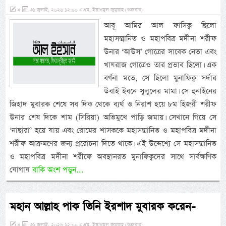
»
৩১ জুলাই, ২০২৬ ১২:০০ এএম, ইয়াওমুল জুমুয়াহ (শুক্রবার)
আবূ আমির আল ফাসিক্ব ছিলো
মহাসম্মানিত ও মহাপবিত্র মদীনা শরীফ
উনার ‘আউস’ গোত্রের সাবেক নেতা এবং
খাযরাজ গোত্রেও তার প্রভাব ছিলো। এক
বর্ণনা মতে, সে ছিলো মুনাফিক্ব সর্দার
উবাই ইবনে সুলুলের মামা। সে হুনাইনের
জিহাদ মুবারক শেষে সব দিক থেকে ব্যর্থ ও নিরাশ হয়ে ৮ম হিজরী শরীফ
উনার শেষ দিকে শাম (সিরিয়া) অভিমুখে পাড়ি জমায়। সেখানে গিয়ে সে
‘নাছারা’ হয়ে যায় এবং রোমের শাসককে মহাসম্মানিত ও মহাপবিত্র মদীনা
শরীফ আক্রমণের জন্য প্ররোচনা দিতে থাকে। এই উদ্দেশ্যে সে মহাসম্মানিত
ও মহাপবিত্র মদীনা শরীফে অবস্থানরত মুনাফিক্বদের সাথে সার্বক্ষণিক
যোগায
বাকি অংশ পড়ুন...
মহান আল্লাহ পাক তিনি ইরশাদ মুবারক করেন-
»
৩১ জুলাই, ২০২৬ ১২:০০ এএম, ইয়াওমুল জুমুয়াহ (শুক্রবার)