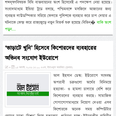
শব্দদূষণবিষয়ক বিধি বাস্তবায়নের অংশ হিসেবেই এ পদক্ষেপ নেয়া হয়েছে।
সংবাদমাধ্যম ইন্ডিয়া টুডে বলছে, পশ্চিমবঙ্গে মসজিদে আজানের জন্য
ব্যবহৃত লাউডস্পিকার সরিয়ে ফেলতে পুলিশকে ব্যবহার করে চাপ দেয়ার এ
ঘটনাকে কেন্দ্র করে রাজ্যজুড়ে নতুন বিতর্ক শুরু হয়েছে। বিভিন্�
বাকি অংশ
পড়ুন...
‘ভাড়াটে খুনি’ হিসেবে কিশোরদের ব্যবহারের
অভিনব সংযোগ ইউরোপে
»
০৫ আগস্ট, ২০২৬ ১২:০০ এএম, ইয়াওমুল আরবিয়া (বুধবার)
আল ইহসান ডেস্ক: ইউরোপে সংঘবদ্ধ
অপরাধী চক্রগুলো অর্থের বিনিময়ে
হত্যাকা- ও হামলা চালাতে বেশি করে
কিশোরদের ব্যবহার করছে। সামাজিক
যোগাযোগমাধ্যমে নিয়োগ দেওয়া এসব
কিশোরকে অনেক সময় কম্পিউটার
গেমের মতো ‘মিশন’ দিয়ে হত্যাকা-ে পাঠানো হচ্ছে। ইউরোপীয় বাহিনীর