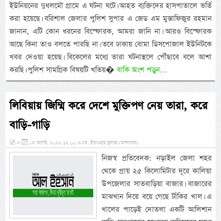
ইউনিয়নের দুধলমৌ গ্রামে এ ঘটনা ঘটে। আহত ব্যক্তিদের হাসপাতালে ভর্তি
করা হয়েছে। বরিশাল জেলার পুলিশ সুপার এ জেড এম মুস্তাফিজুর রহমান
জানান, এটি কোন ধরনের বিস্ফোরক, আমরা জানি না। আরও বিস্ফোরক
আছে কিনা তাও বলতে পারছি না। তবে ঢাকায় বোমা ডিসপোজাল ইউনিটকে
খবর দেওয়া হয়েছ। বিকেলের মধ্যে তারা ঘটনাস্থলে পৌঁছাবে বলে আশা
করছি। পুলিশ সামগ্রিক বিষয়টি খতিয়�
বাকি অংশ পড়ুন...
লিবিয়ায় জিম্মি করে দেশে মুক্তিপণ নেয় তারা, করে
বাড়ি-গাড়ি
»
০৪ আগস্ট, ২০২৬ ১২:০০ এএম, ইয়াওমুছ ছুলাছা (মঙ্গলবার)
নিজস্ব প্রতিবেদক: নড়াইল জেলা শহর
থেকে প্রায় ২৫ কিলোমিটার দূরে কালিয়া
উপজেলার সাতবাড়িয়া বাজার। বাজারের
মাঝখান দিয়ে বয়ে গেছে টাঁকির খাল। এ
খালের পাড়েই দোতলা একটি আলিশান