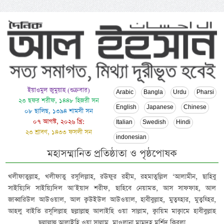
ইয়াওমুল জুমুয়াহ (শুক্রবার)
Arabic
Bangla
Urdu
Pharsi
২৩ ছফর শরীফ, ১৪৪৮ হিজরী সন
English
Japanese
Chinese
০৮ ছালিছ, ১৩৯৪ শামসী সন
০৭ আগস্ট, ২০২৬ খ্রি:
Italian
Swedish
Hindi
২৩ শ্রাবণ, ১৪৩৩ ফসলী সন
indonesian
মহাসম্মানিত প্রতিষ্ঠাতা ও পৃষ্ঠপোষক
খলীফাতুল্লাহ, খলীফাতু রসূলিল্লাহ, রঊফুর রহীম, রহমাতুল্লিল ‘আলামীন, ছাহিবু
সাইয়্যিদি সাইয়্যিদিল আ’ইয়াদ শরীফ, ছাহিবে নেয়ামত, আস সাফফাহ, আল
জাব্বারিউল আউওয়াল, আল ক্বউইউল আউওয়াল, হাবীবুল্লাহ, মুত্বহ্হার, মুত্বহ্হির,
আহলু বাইতি রসূলিল্লাহ ছল্লাল্লাহু আলাইহি ওয়া সাল্লাম, ক্বায়িম মাক্বামে হাবীবুল্লাহ
ছল্লাল্লাহু আলাইহি ওয়া সাল্লাম, মাওলানা মামদূহ মুর্শিদ ক্বিবলা