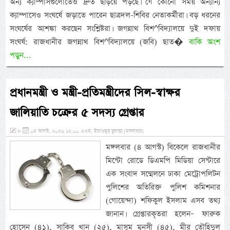
অন্য ক্যাম্পাসগুলোতেও দ্রুত ছড়িয়ে পড়ছে। যে কোনো সময় অন্যান্য
ক্যাম্পাসেও সংঘর্ষে জড়াতে পারেন ছাত্রদল-শিবির নেতাকর্মীরা। বড় ধরনের
সংঘর্ষের আশঙ্কা করছেন সংশ্লিষ্টরা। জগন্নাথ বিশ^বিদ্যালয়ে দুই দফায়
সংঘর্ষ: রাজধানীর জগন্নাথ বিশ^বিদ্যালয়ে (জবি) ছাত�
বাকি অংশ
পড়ুন...
প্রধানমন্ত্রী ও মন্ত্রী-প্রতিমন্ত্রীদের সিল-স্বাক্ষর
জালিয়াতি চক্রের ৫ সদস্য গ্রেপ্তার
»
০৪ আগস্ট, ২০২৬ ১২:০০ এএম, ইয়াওমুছ ছুলাছা (মঙ্গলবার)
মঙ্গলবার (৪ আগস্ট) বিকেলে রাজধানীর
মিন্টো রোডে ডিএমপি মিডিয়া সেন্টারে
এক সংবাদ সম্মেলনে ঢাকা মেট্রোপলিটন
পুলিশের অতিরিক্ত পুলিশ কমিশনার
(গোয়েন্দা) শফিকুল ইসলাম এসব তথ্য
জানান। গ্রেপ্তারকৃতরা হলেন– ফারুক
হোসেন (৪১), সাকিব খান (২৫), মাসুম মুনসী (৪৫), মীর তৌহিদুল