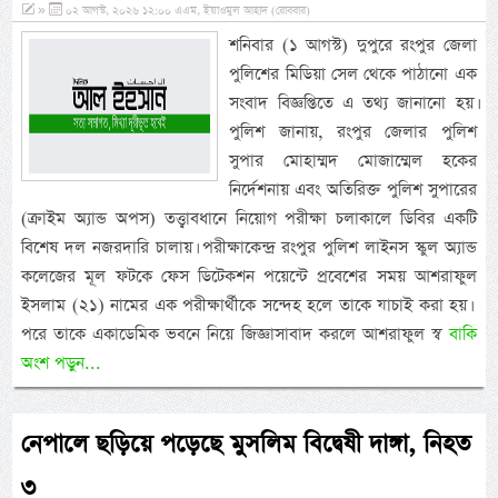
»
০২ আগস্ট, ২০২৬ ১২:০০ এএম, ইয়াওমুল আহাদ (রোববার)
শনিবার (১ আগস্ট) দুপুরে রংপুর জেলা
পুলিশের মিডিয়া সেল থেকে পাঠানো এক
সংবাদ বিজ্ঞপ্তিতে এ তথ্য জানানো হয়।
পুলিশ জানায়, রংপুর জেলার পুলিশ
সুপার মোহাম্মদ মোজাম্মেল হকের
নির্দেশনায় এবং অতিরিক্ত পুলিশ সুপারের
(ক্রাইম অ্যান্ড অপস) তত্ত্বাবধানে নিয়োগ পরীক্ষা চলাকালে ডিবির একটি
বিশেষ দল নজরদারি চালায়। পরীক্ষাকেন্দ্র রংপুর পুলিশ লাইনস স্কুল অ্যান্ড
কলেজের মূল ফটকে ফেস ডিটেকশন পয়েন্টে প্রবেশের সময় আশরাফুল
ইসলাম (২১) নামের এক পরীক্ষার্থীকে সন্দেহ হলে তাকে যাচাই করা হয়। ‎
‎পরে তাকে একাডেমিক ভবনে নিয়ে জিজ্ঞাসাবাদ করলে আশরাফুল স্ব
বাকি
অংশ পড়ুন...
নেপালে ছড়িয়ে পড়েছে মুসলিম বিদ্বেষী দাঙ্গা, নিহত
৩