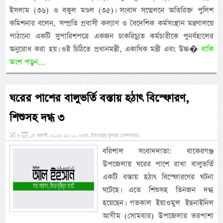
ইসলাম (৩৬) ও বকুল মণ্ডল (৩৫)। সংবাদ সম্মেলনে অতিরিক্ত পুলিশ
কমিশনার বলেন, সম্প্রতি প্রবাসী কল্যাণ ও বৈদেশিক কর্মসংস্থান মন্ত্রণালয়ে
পাঠানো একটি সুপারিশপত্রে একজন চাকরিচ্যুত কর্মচারীকে পুনর্বহালের
অনুরোধ করা হয়। ওই চিঠিতে প্রধানমন্ত্রী, একাধিক মন্ত্রী এবং উচ্চ�
বাকি
অংশ পড়ুন...
ঘরের পাশের বালুভর্তি বস্তায় হঠাৎ বিস্ফোরণ,
শিশুসহ দগ্ধ ৩
»
০৪ আগস্ট, ২০২৬ ১২:০০ এএম, ইয়াওমুছ ছুলাছা (মঙ্গলবার)
বরিশাল সংবাদদাতা: বাকেরগঞ্জ
উপজেলায় ঘরের পাশে রাখা বালুভর্তি
একটি বস্তায় হঠাৎ বিস্ফোরণের ঘটনা
ঘটেছে। এতে শিশুসহ তিনজন দগ্ধ
হয়েছেন। গতকাল ইয়াওমুল ইছনাইনিল
আযীম (সোমবার) উপজেলার ভরপাশা