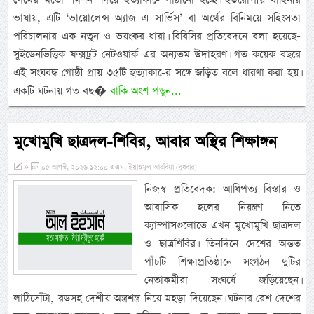
ভাষায়, এটি ‘ভায়োলেন্স অ্যাজ এ সার্ভিস’ বা অর্থের বিনিময়ে সহিংসতা
পরিচালনার এক নতুন ও ভয়ংকর ধারা। বিবিসির প্রতিবেদনে বলা হয়েছে-
সুইডেনভিত্তিক ফক্সট্রট নেটওয়ার্ক এর অন্যতম উদাহরণ। গত কয়েক বছরে
এই সংঘবদ্ধ গোষ্ঠী প্রায় ৩৫টি হত্যাকা-ের সঙ্গে জড়িত বলে ধারণা করা হয়।
একটি ঘটনায় গত বছ�
বাকি অংশ পড়ুন...
মুখোমুখি ছাত্রদল-শিবির, আবার অস্থির শিক্ষাঙ্গন
»
০৫ আগস্ট, ২০২৬ ১২:০০ এএম, ইয়াওমুল আরবিয়া (বুধবার)
নিজস্ব প্রতিবেদক: আধিপত্য বিস্তার ও
আবাসিক হলের নিয়ন্ত্রণ নিতে
ক্যাম্পাসগুলোতে এখন মুখোমুখি ছাত্রদল
ও ছাত্রশিবির। তিনদিনে দেশের অন্তত
পাঁচটি শিক্ষাপ্রতিষ্ঠানে সংগঠন দুটির
নেতাকর্মীরা সংঘর্ষে জড়িয়েছেন।
লাঠিসোঁটা, রডসহ দেশীয় অস্ত্রশস্ত্র নিয়ে মহড়া দিয়েছেন। ঘটনার রেশ দেশের