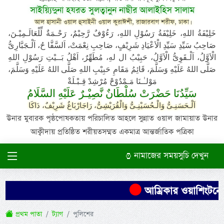
সাইয়্যিদুনা হযরত সুলত্বানুন নাছীর আলাইহিস সালাম
আল হাসানী ওয়াল হুসাইনী ওয়াল কুরাঈশী, রাজারবাগ শরীফ, ঢাকা।
خَلِيْفَةُ اللهِ، خَلِيْفَةُ رَسُوْلِ اللهِ، رَءُوْفٌ رَّحِيْمٌ، رَحْـمَةٌ لِّلْعَالَـمِيْـنَ،
صَاحِبُ سَيِّدِ سَيِّدِ الْاَعْيَادِ شَرِيْفٍ، صَاحِبِ نِعْمَتْ، اَلسَّفَّا حُ، اَلْـجَبَّارِىُّ
الْاَوَّلُ، اَلْـقَوِىُّ الْاَوَّلُ، حَبِيْبُ ال لهِ، مُطَهِّرٌ، اَهْلُ بَــيْتِ رَسُوْلِ اللهِ
صَلَّى اللهُ عَلَيْهِ وَسَلَّمَ، قَائِمُ مَقَامِ حَبِيْبِ اللهِ صَلَّى اللهُ عَلَيْهِ وَسَلَّمَ،
مَوْلـٰـنَا مَـمْدُوْحْ مُرْشِدْ قِـبْـلَةْ
سَيِّدُنَا حَضْرَتْ سُلْطَانٌ نَّصِيْـرٌ عَلَيْهِ السَّلَامُ
اَلْـحَسَنِـىُّ وَالْـحُسَيْنِـىُّ وَالْقُرَيْشِىُّ، رَاجَارْبَاغُ شَرِيْفٌ، دَاكَا
উনার মুবারক পৃষ্ঠপোষকতায় পরিচালিত আহলে সুন্নাত ওয়াল জামায়াত উনার
আক্বীদায় প্রতিষ্ঠিত শরীয়তসম্মত একমাত্র আন্তর্জাতিক পত্রিকা
নামাজের সময়সুচি দেখুন
আম্রিকার ওয়াশিংটনে দ
প্রথম পাতা
ট্যাগ
পুলিশের