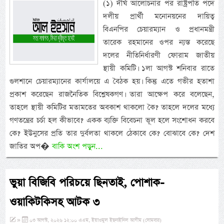
(১) দীর্ঘ আলোচনার পর রাষ্ট্রপতি পদে
দলীয় প্রার্থী মনোনয়নের দায়িত্ব
বিএনপির চেয়ারম্যান ও প্রধানমন্ত্রী
তারেক রহমানের ওপর ন্যস্ত করেছে
দলের নীতিনির্ধারণী ফোরাম জাতীয়
স্থায়ী কমিটি। ১লা আগস্ট শনিবার রাতে
গুলশানে চেয়ারম্যানের কার্যালয়ে এ বৈঠক হয়। কিন্তু এতে গভীর হতাশা
প্রকাশ করেছেন রাজনৈতিক বিশ্লেষকগণ। তারা আক্ষেপ করে বলেছেন,
তাহলে স্থায়ী কমিটির মতামতের অবকাশ থাকলো কৈ? তাহলে দলের মধ্যে
গণতন্ত্রের চর্চা হল কীভাবে? একক ব্যক্তি বিবেচনা ভূল হলে সংশোধন করবে
কে? ইউনুসের প্রতি তার দুর্বলতা থাকলে ঠেকাবে কে? বোঝাবে কে? দেশ
জাতির অপ�
বাকি অংশ পড়ুন...
ভুয়া বিজিবি পরিচয়ে ছিনতাই, পোশাক-
ওয়াকিটকিসহ আটক ৩
»
০৩ আগস্ট, ২০২৬ ১২:০০ এএম, ইয়াওমুল ইছনাইনিল আযীম (সোমবার)