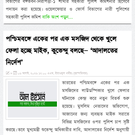
বিভাগের বঙ্গভবন-নিরাপত্তা-১ শাখার সহকারী পুলিশ কমিশনার হিসেবে
পদায়ন করা হয়েছে। ওয়েলফেয়ার ও ফোর্স বিভাগের নারী পুলিশের
সহকারী পুলিশ কমিশ
বাকি অংশ পড়ুন...
পশ্চিমবঙ্গে একের পর এক মসজিদ থেকে খুলে
ফেলা হচ্ছে মাইক, কুভেন্দু বলছে— ‘আদালতের
নির্দেশ’
»
০৬ আগস্ট, ২০২৬ ১২:০০ এএম, ইয়াওমুল খমীছ (বৃহস্পতিবার)
ভারতের পশ্চিমবঙ্গে একের পর এক
মসজিদের লাউডস্পিকার খুলে ফেলার
ঘটনাকে কেন্দ্র করে নতুন বিতর্ক শুরু
হয়েছে। মুসলিম নেতাদের অভিযোগ,
আজানের জন্য ব্যবহৃত মাইক সরাতে
বিভিন্ন মসজিদের ওপর পুলিশ চাপ সৃষ্টি
করছে। তবে মুখ্যমন্ত্রী শুভেন্দু অধিকারীর দাবি, আদালতের নির্দেশ অনুযায়ী