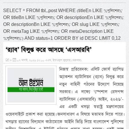
SELECT * FROM tbl_post WHERE (titleEn LIKE '%পুলিশের%'
OR titleBn LIKE '%পুলিশের%' OR descriptionEn LIKE '%পুলিশের%'
OR descriptionBn LIKE '%পুলিশের%' OR slug LIKE '%পুলিশের%'
OR metaTag LIKE '%পুলিশের%' OR metaDescription LIKE
'%পুলিশের%') AND status=1 ORDER BY id DESC LIMIT 0,12
‘র‍্যাব’ বিলুপ্ত করে আসছে ‘এসআরবি’
»
০৭ আগস্ট, ২০২৬ ১২:০০ এএম, ইয়াওমুল জুমুয়াহ (শুক্রবার)
নিজস্ব প্রতিবেদক: এলিট ফোর্স র‌্যাপিড
অ্যাকশন ব্যাটালিয়ন (র‌্যাব) বিলুপ্ত করে
নতুন বাহিনী গঠনের উদ্যোগ নিয়েছে
সরকার। এ লক্ষ্যে ‘স্পেশাল রেসপন্স
ব্যাটালিয়ন (এসআরবি) আইন, ২০২৬’-
এর একটি খসড়া স্বরাষ্ট্র মন্ত্রণালয়ের
ওয়েবসাইটে প্রকাশ করা হয়েছে। জনসাধারণ এ বিষয়ে মতামত দিতে পারে।
খসড়ায় র‌্যাবের বিদ্যমান কাঠামোকে আইনি ভিত্তি দিয়ে বাংলাদেশ পুলিশের