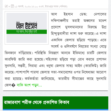
»
০১ আগস্ট, ২০২৬ ১২:০০ এএম, ইয়াওমুছ সাবত (শনিবার)
আল ইহসান ডেস্ক: নেপালের
দক্ষিণাঞ্চলীয় তরাই অঞ্চলের মধেশ
প্রদেশে মুসলমানদের বিরুদ্ধে উগ্র
হিন্দুত্ববাদীরা দাঙ্গা শুরু করেছে। এ দাঙ্গা
একাধিক জেলায় ছড়িয়ে পড়েছে। এতে
সংঘর্ষ ও গুলিবর্ষণে নিহতের সংখ্যা বেড়ে
তিনজনে দাঁড়িয়েছে। পরিস্থিতি নিয়ন্ত্রণে আনতে ইতিমধ্যে চারটি জেলায়
কারফিউ জারি করা হয়েছে। সহিংসতা ছড়িয়ে পড়া রোধ করতে প্রশাসন
সুনসারি, সপ্তরী, সিরাহা এবং ধনুষা জেলায় সান্ধ্য আইন (কারফিউ) জারি
করেছে। পাশাপাশি পারসা জেলায় সভা-সমাবেশের ওপর নিষেধাজ্ঞা আরোপ
করা হয়েছে। কর্মকর্তারা জানিয়েছে, ভারতীয় সীমান্তের কাছে সুনসারি
জেল�
বাকি অংশ পড়ুন...
রাজারবাগ শরীফ থেকে প্রকাশিত কিতাব