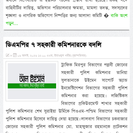
অধীনে বিশেষায়িত এ ইউনিট গঠনের প্রস্তাব রাখা হয়েছে। একই সঙ্গে
বাহিনীটির দায়িত্ব, অভিযান পরিচালনার ক্ষমতা, মামলা তদন্ত, সদস্যদের
শৃঙ্খলা ও নাগরিক অভিযোগ নিষ্পত্তির জন্য আলাদা কমিটি �
বাকি অংশ
পড়ুন...
ডিএমপির ৭ সহকারী কমিশনারকে বদলি
»
০৬ আগস্ট, ২০২৬ ১২:০০ এএম, ইয়াওমুল খমীছ (বৃহস্পতিবার)
ট্রাফিক মিরপুর বিভাগের পল্লবী জোনের
সহকারী পুলিশ কমিশনার তানিয়া
সুলতানাকে উইমেন সাপোর্ট অ্যান্ড
ইনভেস্টিগেশন বিভাগের সহকারী পুলিশ
কমিশনার করা হয়েছে। লজিস্টিকস
বিভাগের প্রকিউরমেন্ট শাখার সহকারী
পুলিশ কমিশনার শেখ সুরাইয়া উর্মিকে পিওএম-পশ্চিম বিভাগের সহকারী
পুলিশ কমিশনার হিসেবে দায়িত্ব দেয়া হয়েছে। লালবাগ বিভাগের চকবাজার
জোনের সহকারী পুলিশ কমিশনার মো. মাহফুজার রহমানকে প্রটেকশন