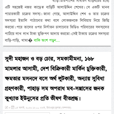
বাড়ি। চারপাশের সাধারণ বাড়িঘরের মধ্যে
এটি সহজেই নজর কাড়ে।দ বাড়িটি আলাউদ্দিন শেখের। সে একটি মানব
পাচারকারী চক্রের সদস্য। জানা গেছে, আলাউদ্দিন শেখ ও তার চক্রের
সদস্যরা ইতালি পাঠানোর কথা বলে লোকজনকে লিবিয়ায় নিয়ে জিম্মি
করতো। পরে তাদের ওপর নির্যাতন চালানোর ভিডিও পরিবারের সদস্যদের
পাঠিয়ে লাখ লাখ টাকা মুক্তিপণ আদায় করতো। সেই টাকায় চক্রের সদস্যরা
বাড়ি-গাড়ি, খামা�
বাকি অংশ পড়ুন...
সুদী মহাজন ও বড় চোর, সমকামীমনা, ১৬৮
মামলার আসামী, দেশ বিক্রিকারী মার্কিন চুক্তিকারী,
ক্ষমতার মসনদে বসে অর্থ লুটকারী, অন্যায় সুবিধা
গ্রহণকারী, পাহাড় সম অপরাধ মব-সন্ত্রাসের জনক
কুখ্যাত ইউনুসের প্রতি ভীষণ বীতশ্রদ্ধ।
»
০৪ আগস্ট, ২০২৬ ১২:০০ এএম, ইয়াওমুছ ছুলাছা (মঙ্গলবার)