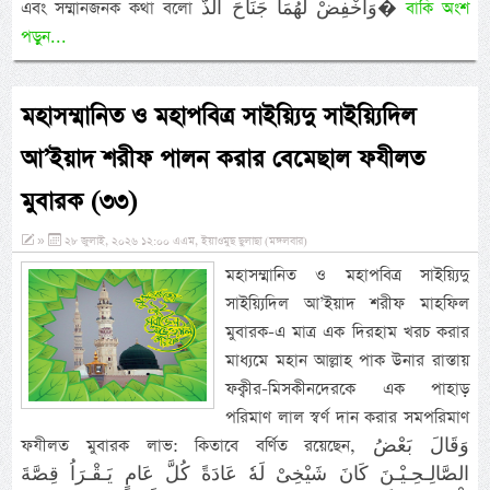
এবং সম্মানজনক কথা বলো وَاخْفِضْ لَهُمَا جَنَاحَ الذُّ�
বাকি অংশ
পড়ুন...
মহাসম্মানিত ও মহাপবিত্র সাইয়্যিদু সাইয়্যিদিল
আ’ইয়াদ শরীফ পালন করার বেমেছাল ফযীলত
মুবারক (৩৩)
»
২৮ জুলাই, ২০২৬ ১২:০০ এএম, ইয়াওমুছ ছুলাছা (মঙ্গলবার)
মহাসম্মানিত ও মহাপবিত্র সাইয়্যিদু
সাইয়্যিদিল আ’ইয়াদ শরীফ মাহফিল
মুবারক-এ মাত্র এক দিরহাম খরচ করার
মাধ্যমে মহান আল্লাহ পাক উনার রাস্তায়
ফক্বীর-মিসকীনদেরকে এক পাহাড়
পরিমাণ লাল স্বর্ণ দান করার সমপরিমাণ
ফযীলত মুবারক লাভ: কিতাবে বর্ণিত রয়েছেন, وَقَالَ بَعْضُ
الصَّالِـحِـيْـنَ كَانَ شَيْخِىْ لَهٗ عَادَةً كُلَّ عَامٍ يَـقْـرَاُ قِصَّةَ