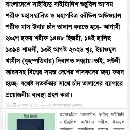
বাংলাদেশে সাইয়্যিদু সাইয়্যিদিশ শুহূরিল আ’যম
শরীফ মহাসম্মানিত ও মহাপবিত্র রবীউল আউওয়াল
শরীফ মাস উনার চাঁদ তালাশ করতে হবে- আগামী
২৯শে ছফর শরীফ ১৪৪৮ হিজরী, ১৪ই ছালিছ
১৩৯৪ শামসী, ১৩ই আগস্ট ২০২৬ খৃঃ, ইয়াওমুল
খামীস (বৃহস্পতিবার) দিবাগত সন্ধ্যায়। তাই, সউদী
আরবসহ বিশ্বের সমস্ত দেশের শাসকদের জন্য ফরয
হচ্ছে- যথেষ্ট সতর্কতার সাথে চাঁদ তালাশের ব্যাপারে
প্রয়োজনীয় ব্যবস্থা গ্রহণ করা।
»
০৭ আগস্ট, ২০২৬ ১২:০০ এএম, ইয়াওমুল জুমুয়াহ (শুক্রবার)
রহমাতুল্লিল ‘আলামীন, ছাহিবু সাইয়্যিদি
সাইয়্যিদিল আ’ইয়াদ শরীফ, ইমামুল
আইম্মাহ্, মুজাদ্দিদুয যামান, কুতুবুল