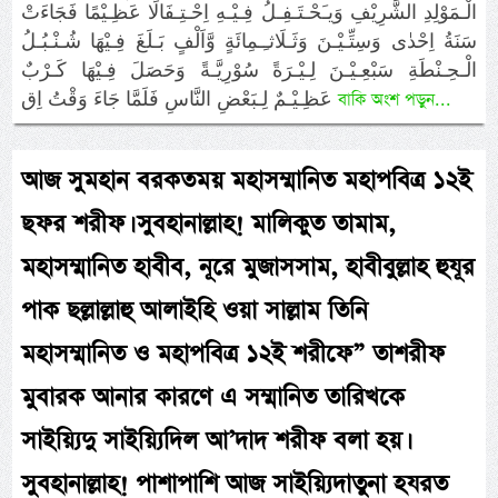
الْـمَوْلِدِ الشَّرِيْفِ وَيـَحْـتَـفِـلُ فِـيْـهِ اِحْـتِـفَالًا عَظِـيْمًا فَجَاءَتْ
سَنَةُ اِحْدٰى وَسِتِّـيْـنَ وَثَـلَاثـِـمِائَةٍ وَّاَلْفٍ بَـلَغَ فِـيْهَا شُـنْـبُـلُ
الْـحِـنْطَةِ سَبْعِـيْـنَ لِـيْـرَةً سُوْرِيَّـةً وَحَصَلَ فِـيْهَا كَـرْبٌ
عَظِـيْـمٌ لِـبَعْضِ النَّاسِ فَلَمَّا جَاءَ وَقْتُ اِق
বাকি অংশ পড়ুন...
আজ সুমহান বরকতময় মহাসম্মানিত মহাপবিত্র ১২ই
ছফর শরীফ। সুবহানাল্লাহ! মালিকুত তামাম,
মহাসম্মানিত হাবীব, নূরে মুজাসসাম, হাবীবুল্লাহ হুযূর
পাক ছল্লাল্লাহু আলাইহি ওয়া সাল্লাম তিনি
মহাসম্মানিত ও মহাপবিত্র ১২ই শরীফে” তাশরীফ
মুবারক আনার কারণে এ সম্মানিত তারিখকে
সাইয়্যিদু সাইয়্যিদিল আ’দাদ শরীফ বলা হয়।
সুবহানাল্লাহ! পাশাপাশি আজ সাইয়্যিদাতুনা হযরত