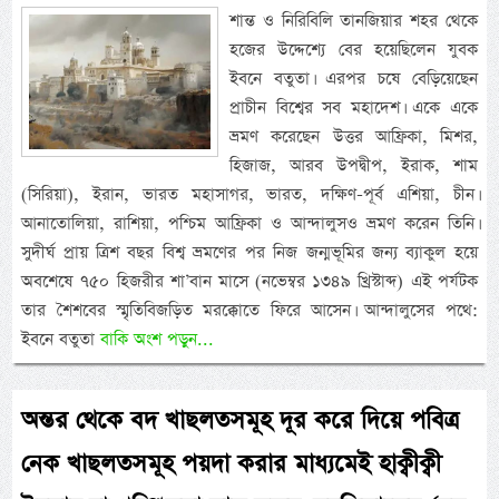
শান্ত ও নিরিবিলি তানজিয়ার শহর থেকে
হজের উদ্দেশ্যে বের হয়েছিলেন যুবক
ইবনে বতুতা। এরপর চষে বেড়িয়েছেন
প্রাচীন বিশ্বের সব মহাদেশ। একে একে
ভ্রমণ করেছেন উত্তর আফ্রিকা, মিশর,
হিজাজ, আরব উপদ্বীপ, ইরাক, শাম
(সিরিয়া), ইরান, ভারত মহাসাগর, ভারত, দক্ষিণ-পূর্ব এশিয়া, চীন।
আনাতোলিয়া, রাশিয়া, পশ্চিম আফ্রিকা ও আন্দালুসও ভ্রমণ করেন তিনি।
সুদীর্ঘ প্রায় ত্রিশ বছর বিশ্ব ভ্রমণের পর নিজ জন্মভূমির জন্য ব্যাকুল হয়ে
অবশেষে ৭৫০ হিজরীর শা’বান মাসে (নভেম্বর ১৩৪৯ খ্রিস্টাব্দ) এই পর্যটক
তার শৈশবের স্মৃতিবিজড়িত মরক্কোতে ফিরে আসেন। আন্দালুসের পথে:
ইবনে বতুতা
বাকি অংশ পড়ুন...
অন্তর থেকে বদ খাছলতসমূহ দূর করে দিয়ে পবিত্র
নেক খাছলতসমূহ পয়দা করার মাধ্যমেই হাক্বীক্বী