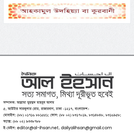
সম্পাদক: আল্লামা মুহম্মদ মাহবুব আলম
৫, আউটার সারকুলার রোড, রাজারবাগ, ঢাকা -১২১৭, বাংলাদেশ।
মোবাইল: (৮৮) ০১৭১৬ ৮৮১৫৫১; ফোন: (৮৮ ০২) ৮৩১৭০১৯, ৮৩১৪৮৪৮, ৮৩১৬৯৫৮;
ফ্যাক্স: (৮৮ ০২) ৯৩৩৮৭৮৮
editor@al-ihsan.net
dailyalihsan@gmail.com
ই-মেইল:
,