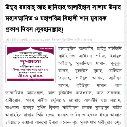
উম্মুর রদ্বায়াহ্ আছ ছানিয়াহ আলাইহাস সালাম উনার
মহাসম্মানিত ও মহাপবিত্র বিছালী শান মুবারক
প্রকাশ দিবস। সুবহানাল্লাহ!
»
২৭ জুলাই, ২০২৬ ১২:০০ এএম, ইয়াওমুল ইছনাইনিল আযীম (সোমবার)
রহমাতুল্লিল ‘আলামীন, ছাহিবু সাইয়্যিদি
সাইয়্যিদিল আ’ইয়াদ শরীফ, ইমামুল
আইম্মাহ্, মুজাদ্দিদুয যামান, কুতুবুল
আলম, মুহইউস সুন্নাহ, মাহিউল
বিদয়াহ, গাউছুল আ’যম, আযীযুয
যামান, ক্বইউমুয যামান, আল
জাব্বারিউল আউওয়াল, আল ক্বউইউল আউওয়াল, আস সাফফাহ,
হাবীবুল্লাহ, আহলু বাইতি রসূলিল্লাহ ছল্লাল্লাহু আলাইহি ওয়া সাল্লাম,
মাওলানা মামদূহ মুর্শিদ ক্বিবলা সাইয়্যিদুনা হযরত সুলত্বানুন নাছীর
আলাইহিস সালাম তিনি বলেন, হযরত জাবির ও হযরত ইবনে আব্বাস
রদ্বিয়াল্লাহু তায়ালা আনহুমা উনারা বলেন- নূরে মুজাসসাম হাবীবুল্লাহ হুযূর