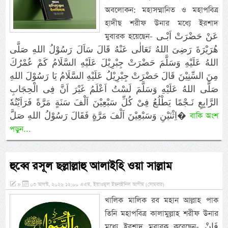
অবলোকন: মহাসম্মানিত ও মহাপবিত্র
হাদীছ শরীফ উনার মধ্যে ইরশাদ
মুবারক হয়েছেন- عَنْ حَضْرَتْ اَبْـى
هُرَيْرَةَ رَضِىَ اللهُ تَعَالٰى عَنْهُ قَالَ سَاَلَ رَسُوْلُ اللهِ صَلَّى
اللهُ عَلَيْهِ وَسَلَّمَ حَضْرَتْ جِبْرِيْلَ عَلَيْهِ السَّلَامُ كَمْ عُمْرُكَ
مِنَ السِّنِيْنَ قَالَ حَضْرَتْ جِبْرِيْلُ عَلَيْهِ السَّلَامُ يَا رَسُوْلَ اللهِ
صَلَّى اللهُ عَلَيْهِ وَسَلَّمَ لَسْتُ اَعْلَمُ غَيْرَ اَنَّ فِى الْحِجَابِ
الرَّابِعِ نَـجْمًا يَطْلُعُ فِىْ كُلِّ سَبْعِيْنَ اَلْفَ سَنَةٍ مَرَّةً فَرَاَيْتُهٗ
اِثْنَيْنِ وَسَبْعِيْنَ اَلْفَ مَرَّةٍ فَقَالَ رَسُوْلُ اللهِ صَلَّ�
বাকি অংশ
পড়ুন...
হুব্বে রসূল ছল্লাল্লাহু আলাইহি ওয়া সাল্লাম
»
০৩ আগস্ট, ২০২৬ ১২:০০ এএম, ইয়াওমুল ইছনাইনিল আযীম (সোমবার)
খালিক মালিক রব মহান আল্লাহ পাক
তিনি মহাপবিত্র কালামুল্লাহ শরীফ উনার
মধ্যে ইরশাদ মুবারক করেছেন- فَاِنْ