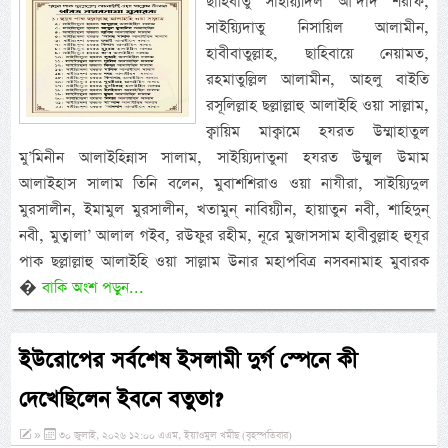
ছাহিবাতু সাইয়্যিদিল আ’দাদ শরীফ,
সাইয়্যিদাতু নিসায়িল আলামীন,
হাবীবাতুল্লাহ, ছাহিবায়ে নেয়ামত,
রহমাতুল্লিল আলামীন, আহলু বাইতি
রসূলিল্লাহ ছল্লাল্লাহু আলাইহি ওয়া সাল্লাম,
ক্বায়িম মাক্বামে হযরত উম্মাহাতুল
মু’মিনীন আলাইহিন্নাস সালাম, সাইয়্যিদাতুনা হযরত উম্মুল উমাম
আলাইহাস সালাম তিনি বলেন, মুবাশশিরাও ওয়া নাযীরা, সাইয়্যিদুল
মুরসালীন, ইমামুল মুরসালীন, খতামুন্ নাবিয়্যীন, হায়াতুন নবী, শাহিদুন্
নবী, মুত্বালা’ আলাল গইব, রউফুর রহীম, নূরে মুজাসসাম হাবীবুল্লাহ হুযূর
পাক ছল্লাল্লাহু আলাইহি ওয়া সাল্লাম উনার মহাপবিত্র নসবনামাহ মুবারক
�
বাকি অংশ পড়ুন...
ইউরোপের সর্বশেষ ইসলামী দুর্গ স্পেনে কী
দেখেছিলেন ইবনে বতুতা?
»
৩০ জুলাই, ২০২৬ ১২:০০ এএম, ইয়াওমুল খমীছ (বৃহস্পতিবার)