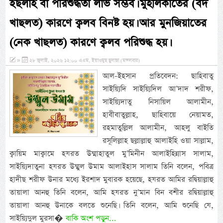
ইছলাহ বা পরিশুদ্ধতা লাভ সম্ভব। মুহলিকাতের (বদ
খাছলত) কারণে ক্বলব বিনষ্ট হয়। আর মুনজিয়াতের
(নেক খাছলত) কারণে ক্বলব পরিশুদ্ধ হয়।
»
২৮ জুলাই, ২০২৬ ১২:০০ এএম, ইয়াওমুছ ছুলাছা (মঙ্গলবার)
আল-ইহসান প্রতিবেদন: ছাহিবাতু
সাইয়্যিদি সাইয়্যিদিল আ’দাদ শরীফ,
সাইয়্যিদাতু নিসায়িল আলামীন,
হাবীবাতুল্লাহ, ছাহিবায়ে নেয়ামত,
রহমাতুল্লিল আলামীন, আহলু বাইতি
রসূলিল্লাহ ছল্লাল্লাহু আলাইহি ওয়া সাল্লাম,
ক্বায়িম মাক্বামে হযরত উম্মাহাতুল মু’মিনীন আলাইহিন্নাস সালাম,
সাইয়্যিদাতুনা হযরত উম্মুল উমাম আলাইহাস সালাম তিনি বলেন, পবিত্র
হাদীছ শরীফ উনার মধ্যে ইরশাদ মুবারক হয়েছে, হযরত আমির রদ্বিয়াল্লাহু
তায়ালা আনহু তিনি বলেন, আমি হযরত নু’মান বিন বশীর রদ্বিয়াল্লাহু
তায়ালা আনহু উনাকে বলতে শুনেছি। তিনি বলেন, আমি শুনেছি যে,
সাইয়্যিদুল মুরসা�
বাকি অংশ পড়ুন...