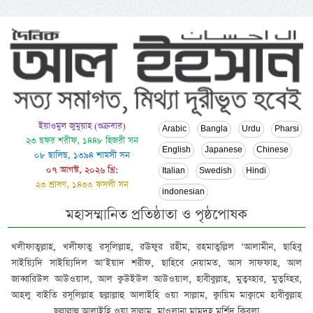
ইয়াওমুল জুমুয়াহ (শুক্রবার)
Arabic
Bangla
Urdu
Pharsi
২৩ ছফর শরীফ, ১৪৪৮ হিজরী সন
English
Japanese
Chinese
০৮ ছালিছ, ১৩৯৪ শামসী সন
০৭ আগস্ট, ২০২৬ খ্রি:
Italian
Swedish
Hindi
২৩ শ্রাবণ, ১৪৩৩ ফসলী সন
indonesian
মহাসম্মানিত প্রতিষ্ঠাতা ও পৃষ্ঠপোষক
খলীফাতুল্লাহ, খলীফাতু রসূলিল্লাহ, রঊফুর রহীম, রহমাতুল্লিল ‘আলামীন, ছাহিবু
সাইয়্যিদি সাইয়্যিদিল আ’ইয়াদ শরীফ, ছাহিবে নেয়ামত, আস সাফফাহ, আল
জাব্বারিউল আউওয়াল, আল ক্বউইউল আউওয়াল, হাবীবুল্লাহ, মুত্বহ্হার, মুত্বহ্হির,
আহলু বাইতি রসূলিল্লাহ ছল্লাল্লাহু আলাইহি ওয়া সাল্লাম, ক্বায়িম মাক্বামে হাবীবুল্লাহ
ছল্লাল্লাহু আলাইহি ওয়া সাল্লাম, মাওলানা মামদূহ মুর্শিদ ক্বিবলা