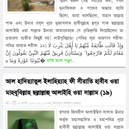
স্মরণ করুন সেই সময়ের কথা, যখন
মুনাফিকরা ও যাদের অন্তরে ব্যাধি
ছিলো, তারা বলেছিলো, ‘মহান আল্লাহ
পাক এবং উনার রসূল নূরে মুজাসসাম হাবীবুল্লাহ হুযূর পাক ছল্লাল্লাহু
আলাইহি ওয়া সাল্লাম উনারা আমাদেরকে যে প্রতিশ্রুতি দিয়েছিলেন তা
প্রতারণা ব্যতীত কিছুই নয়।’ নাউযুবিল্লাহ! (পবিত্র সূরা আহযাব শরীফ:
পবিত্র আয়াত শরীফ: ১২) وَإِذْ قَالَت طَّائِفَةٌ مِّنْهُمْ يَا أَهْلَ يَثْرِبَ لَا
مُقَامَ لَكُمْ فَارْجِعُوا ۚ وَيَسْتَأْذِنُ فَرِيقٌ مِّنْهُمُ النَّبِيَّ يَقُولُونَ إِنَّ
بُيُوتَنَا عَوْرَةٌ وَمَا ه�
বাকি অংশ পড়ুন...
আল হাদিয়্যাতুল ইলাহিয়্যাহ ফী সীরাতি হাবীব ওয়া
মাহবূবিল্লাহ ছল্লাল্লাহু আলাইহি ওয়া সাল্লাম (১৯)
»
০৫ আগস্ট, ২০২৬ ১২:০০ এএম, ইয়াওমুল আরবিয়া (বুধবার)
হযরত জিবরীল আলাইহিস সালাম উনার
কর্তৃক মহাসম্মানিত ও মহাপবিত্র নূরে
হাবীবী ছল্লাল্লাহু আলাইহি ওয়া সাল্লাম