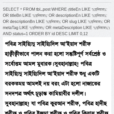
SELECT * FROM tbl_post WHERE (titleEn LIKE '%দুনিয়ার%'
OR titleBn LIKE '%দুনিয়ার%' OR descriptionEn LIKE '%দুনিয়ার%'
OR descriptionBn LIKE '%দুনিয়ার%' OR slug LIKE '%দুনিয়ার%' OR
metaTag LIKE '%দুনিয়ার%' OR metaDescription LIKE '%দুনিয়ার%')
AND status=1 ORDER BY id DESC LIMIT 0,12
পবিত্র সাইয়্যিদু সাইয়্যিদিল আ’ইয়াদ শরীফ
হাক্বীক্বীভাবে পালন করা হলো সন্তুষ্টিপূর্ণ সর্বশ্রেষ্ঠ ও
সর্বোত্তম আমল মুবারক। সুবহানাল্লাহ! পবিত্র
সাইয়্যিদু সাইয়্যিদিল আ’ইয়াদ শরীফ শুধু একটি
বরকতময় আমলই নয় বরং এটা হলো নাজাতের
সনদপত্র অর্থাৎ চূড়ান্ত কামিয়াবীর দলীল।
সুবহানাল্লাহ! যা পবিত্র কুরআন শরীফ, পবিত্র হাদীছ
শরীফ ও পবিত্র ইজমা শরীফ ও পবিত্র ক্বিয়াস শরীফ