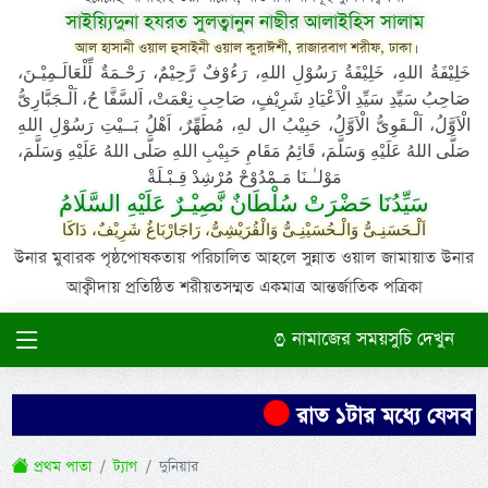
সাইয়্যিদুনা হযরত সুলত্বানুন নাছীর আলাইহিস সালাম
আল হাসানী ওয়াল হুসাইনী ওয়াল কুরাঈশী, রাজারবাগ শরীফ, ঢাকা।
خَلِيْفَةُ اللهِ، خَلِيْفَةُ رَسُوْلِ اللهِ، رَءُوْفٌ رَّحِيْمٌ، رَحْـمَةٌ لِّلْعَالَـمِيْـنَ،
صَاحِبُ سَيِّدِ سَيِّدِ الْاَعْيَادِ شَرِيْفٍ، صَاحِبِ نِعْمَتْ، اَلسَّفَّا حُ، اَلْـجَبَّارِىُّ
الْاَوَّلُ، اَلْـقَوِىُّ الْاَوَّلُ، حَبِيْبُ ال لهِ، مُطَهِّرٌ، اَهْلُ بَــيْتِ رَسُوْلِ اللهِ
صَلَّى اللهُ عَلَيْهِ وَسَلَّمَ، قَائِمُ مَقَامِ حَبِيْبِ اللهِ صَلَّى اللهُ عَلَيْهِ وَسَلَّمَ،
مَوْلـٰـنَا مَـمْدُوْحْ مُرْشِدْ قِـبْـلَةْ
سَيِّدُنَا حَضْرَتْ سُلْطَانٌ نَّصِيْـرٌ عَلَيْهِ السَّلَامُ
اَلْـحَسَنِـىُّ وَالْـحُسَيْنِـىُّ وَالْقُرَيْشِىُّ، رَاجَارْبَاغُ شَرِيْفٌ، دَاكَا
উনার মুবারক পৃষ্ঠপোষকতায় পরিচালিত আহলে সুন্নাত ওয়াল জামায়াত উনার
আক্বীদায় প্রতিষ্ঠিত শরীয়তসম্মত একমাত্র আন্তর্জাতিক পত্রিকা
নামাজের সময়সুচি দেখুন
রাত ১টার মধ্যে যেসব জেল
প্রথম পাতা
ট্যাগ
দুনিয়ার