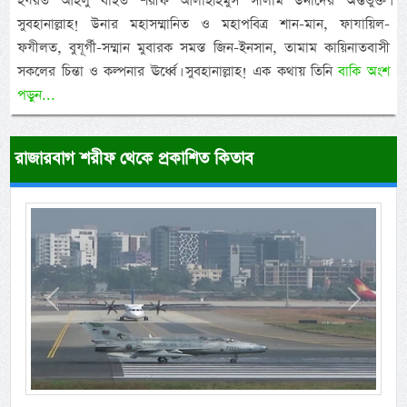
হযরত আহলু বাইত শরীফ আলাইহিমুস সালাম উনাদের অন্তর্ভুক্ত।
সুবহানাল্লাহ! উনার মহাসম্মানিত ও মহাপবিত্র শান-মান, ফাযায়িল-
ফযীলত, বুযূর্গী-সম্মান মুবারক সমস্ত জিন-ইনসান, তামাম কায়িনাতবাসী
সকলের চিন্তা ও কল্পনার ঊর্ধ্বে। সুবহানাল্লাহ! এক কথায় তিনি
বাকি অংশ
পড়ুন...
রাজারবাগ শরীফ থেকে প্রকাশিত কিতাব
Previous
Next