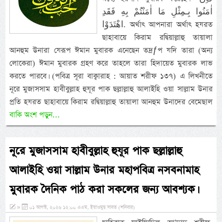
اٰمَنُوا بِـمِثْلِ مَا اٰمَنْتُمْ بِهِ فَقَدِ
اهْتَدَوْا. অর্থাৎ আপনারা অর্থাৎ হযরত
ছাহাবায়ে কিরাম রদ্বিয়াল্লাহু তায়ালা
আনহুম উনারা যেরূপ ঈমান মুবারক এনেছেন তদ্রƒপ যদি তারা (অন্য
লোকেরা) ঈমান মুবারক গ্রহণ করে তাহলে তারা হিদায়েত মুবারক লাভ
করতে পারবে। (পবিত্র সূরা বাক্বারাহ : আয়াত শরীফ ১৩৭) এ লিখনীতে
নূরে মুজাসসাম হাবীবুল্লাহ হুযূর পাক ছল্লাল্লাহু আলাইহি ওয়া সাল্লাম উনার
প্রতি হযরত ছাহাবায়ে কিরাম রদ্বিয়াল্লাহু তায়ালা আনহুম উনাদের বেমেছাল
বাকি অংশ পড়ুন...
নূরে মুজাসসাম হাবীবুল্লাহ হুযূর পাক ছল্লাল্লাহু
আলাইহি ওয়া সাল্লাম উনার মহাপবিত্র নসবনামাহ
মুবারক দৈনিক পাঠ করা সকলের জন্য আবশ্যক।
»
০১ আগস্ট, ২০২৬ ১২:০০ এএম, ইয়াওমুছ সাবত (শনিবার)