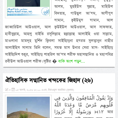
আলম, মুহইউস সুন্নাহ, মাহিউল
বিদয়াহ, গাউছুল আ’যম, আযীযুয
যামান, ক্বইউমুয যামান, আল
জাব্বারিউল আউওয়াল, আল ক্বউইউল আউওয়াল, আস সাফফাহ,
হাবীবুল্লাহ, আহলু বাইতি রসূলিল্লাহ ছল্লাল্লাহু আলাইহি ওয়া সাল্লাম,
মাওলানা মামদূহ মুর্শিদ ক্বিবলা সাইয়্যিদুনা হযরত সুলত্বানুন নাছীর
আলাইহিস সালাম তিনি বলেন, সমস্ত মাস উনার সেরা মাস- সাইয়্যিদু
সাইয়্যিদিশ শুহূর, সাইয়্যিদু শাহরিল আ’যম শরীফ মহাসম্মানিত ও মহাপবিত্র
রবীউল আউওয়াল শরীফ। সৃষ্টির �
বাকি অংশ পড়ুন...
ঐতিহাসিক সম্মানিত খন্দকের জিহাদ (২৬)
»
০৫ আগস্ট, ২০২৬ ১২:০০ এএম, ইয়াওমুল আরবিয়া (বুধবার)
وَإِذْ يَقُولُ الْمُنَافِقُونَ وَالَّذِينَ فِي
قُلُوبِهِم مَّرَضٌ مَّا وَعَدَنَا اللَّهُ
وَرَسُولُهُ إِلَّا غُرُورًا ‎﴿١٢﴾‏ আর