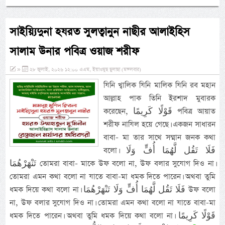
সাইয়্যিদুনা হযরত সুলত্বানুন নাছীর আলাইহিস
সালাম উনার পবিত্র ওয়াজ শরীফ
»
২৮ জুলাই, ২০২৬ ১২:০০ এএম, ইয়াওমুছ ছুলাছা (মঙ্গলবার)
যিনি খ্বালিক যিনি মালিক যিনি রব মহান
আল্লাহ পাক তিনি ইরশাদ মুবারক
করেছেন, قَوْلًا كَرِيمًا পবিত্র আয়াত
শরীফ নাযিল হয়ে গেছে। একজন সাধারন
বাবা- মা তার সাথে সম্মান জনক কথা
বলো। فَلَا تَقُل لَّهُمَا أُفٍّ وَلَا
تَنْهَرْهُمَا তোমরা বাবা- মাকে উফ বলো না, উফ বলার সুযোগ দিও না।
তোমরা এমন কথা বলো না যাতে বাবা-মা ধমক দিতে পারেন। অথবা তুমি
ধমক দিয়ে কথা বলো না। فَلَا تَقُل لَّهُمَا أُفٍّ وَلَا تَنْهَرْهُمَا উফ বলো
না, উফ বলার সুযোগ দিও না। তোমরা এমন কথা বলো না যাতে বাবা-মা
ধমক দিতে পারেন। অথবা তুমি ধমক দিয়ে কথা বলো না। قَوْلًا كَرِيمًا