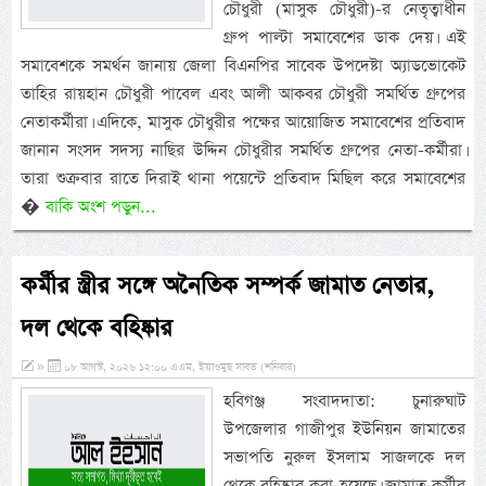
চৌধুরী (মাসুক চৌধুরী)-র নেতৃত্বাধীন
গ্রুপ পাল্টা সমাবেশের ডাক দেয়। এই
সমাবেশকে সমর্থন জানায় জেলা বিএনপির সাবেক উপদেষ্টা অ্যাডভোকেট
তাহির রায়হান চৌধুরী পাবেল এবং আলী আকবর চৌধুরী সমর্থিত গ্রুপের
নেতাকর্মীরা। এদিকে, মাসুক চৌধুরীর পক্ষের আয়োজিত সমাবেশের প্রতিবাদ
জানান সংসদ সদস্য নাছির উদ্দিন চৌধুরীর সমর্থিত গ্রুপের নেতা-কর্মীরা।
তারা শুক্রবার রাতে দিরাই থানা পয়েন্টে প্রতিবাদ মিছিল করে সমাবেশের
�
বাকি অংশ পড়ুন...
কর্মীর স্ত্রীর সঙ্গে অনৈতিক সম্পর্ক জামাত নেতার,
দল থেকে বহিষ্কার
»
০৮ আগস্ট, ২০২৬ ১২:০০ এএম, ইয়াওমুছ সাবত (শনিবার)
হবিগঞ্জ সংবাদদাতা: চুনারুঘাট
উপজেলার গাজীপুর ইউনিয়ন জামাতের
সভাপতি নুরুল ইসলাম সাজলকে দল
থেকে বহিষ্কার করা হয়েছে। জামাত কর্মীর