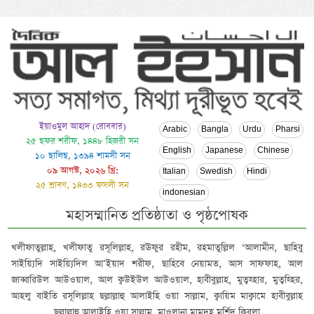
ইয়াওমুল আহাদ (রোববার)
Arabic
Bangla
Urdu
Pharsi
২৫ ছফর শরীফ, ১৪৪৮ হিজরী সন
English
Japanese
Chinese
১০ ছালিছ, ১৩৯৪ শামসী সন
০৯ আগস্ট, ২০২৬ খ্রি:
Italian
Swedish
Hindi
২৫ শ্রাবণ, ১৪৩৩ ফসলী সন
indonesian
মহাসম্মানিত প্রতিষ্ঠাতা ও পৃষ্ঠপোষক
খলীফাতুল্লাহ, খলীফাতু রসূলিল্লাহ, রঊফুর রহীম, রহমাতুল্লিল ‘আলামীন, ছাহিবু
সাইয়্যিদি সাইয়্যিদিল আ’ইয়াদ শরীফ, ছাহিবে নেয়ামত, আস সাফফাহ, আল
জাব্বারিউল আউওয়াল, আল ক্বউইউল আউওয়াল, হাবীবুল্লাহ, মুত্বহ্হার, মুত্বহ্হির,
আহলু বাইতি রসূলিল্লাহ ছল্লাল্লাহু আলাইহি ওয়া সাল্লাম, ক্বায়িম মাক্বামে হাবীবুল্লাহ
ছল্লাল্লাহু আলাইহি ওয়া সাল্লাম, মাওলানা মামদূহ মুর্শিদ ক্বিবলা