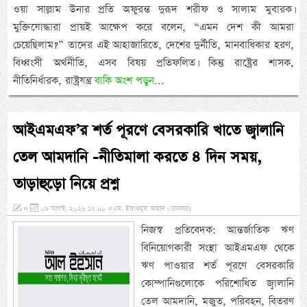
ওয়া সাল্লাম উনার প্রতি অফুরন্ত দুরূদ শরীফ ও সালাম মুবারক।
মুক্তিযোদ্ধারা প্রায়ই আক্ষেপ করে বলেন, “এমন দেশ কী আমরা
চেয়েছিলাম?” তাদের এই আহাজারিতে, দেশের দুর্নীতি, মানবাধিকার হরণ,
বিধ্বংসী অর্থনীতি, এসব বিষয় প্রতিফলিত। কিন্তু রাষ্ট্রের শাসক,
নীতিনির্ধারক, রাষ্ট্রযন্ত্র
বাকি অংশ পড়ুন...
আইএমএফ’র শর্ত পূরণে বেসরকারি খাতে জ্বালানি
তেল আমদানি -নীতিমালা করতে ৪ দিন সময়,
তাড়াহুড়ো নিয়ে প্রশ্ন
»
০৯ আগস্ট, ২০২৬ ১২:০০ এএম, ইয়াওমুল আহাদ (রোববার)
নিজস্ব প্রতিবেদক: আন্তর্জাতিক ঋণ
বিনিয়োগকারী সংস্থা আইএমএফ থেকে
ঋণ পাওয়ার শর্ত পূরণে বেসরকারি
কোম্পানিগুলোকে পরিশোধিত জ্বালানি
তেল আমদানি, মজুত, পরিবহন, বিতরণ