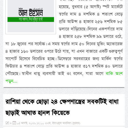
হয়েছে, বুধবার (৫ আগস্ট) স্পট মার্কেটে
স্বর্ণের দাম ৪ দশমিক ৪ শতাংশ বেড়ে
প্রতি আউন্স ৪ হাজার ২৫৬ দশমিক ৮৫
ডলারে দাঁড়িয়েছে। দিনের একপর্যায়ে দাম
৪ হাজার ২৫৮ দশমিক ৯৯ ডলারে ওঠে,
যা ১৮ জুনের পর সর্বোচ্চ। এ সময় স্বর্ণের দাম ৫০ দিনের মুভিং অ্যাভারেজ
৪ হাজার ১৬০ ডলারের ওপরে উঠে যায়, যা এখন বাজারে একটি গুরুত্বপূর্ণ
সাপোর্ট হিসেবে বিবেচিত হচ্ছে। ডিসেম্বরে সরবরাহের জন্য মার্কিন স্বর্ণের
ফিউচার ৪ শতাংশ বেড়ে প্রতি আউন্স ৪ হাজার ৩১৭ দশমিক ৪০ ডলারে
পৌঁছেছে। স্বাধীন ধাতু ব্যবসায়ী তাই ওং বলেন, যারা আগে
বাকি অংশ
পড়ুন...
রাশিয়া থেকে ছোড়া ২৪ ক্ষেপণাস্ত্রের সবকটিই বাধা
ছাড়াই আঘাত হানল কিয়েভে
»
০৫ আগস্ট, ২০২৬ ১২:০০ এএম, ইয়াওমুল আরবিয়া (বুধবার)