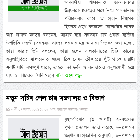
আব্বাসীয় শাসকরাও ডাকব্যবস্থার
উন্নয়নকে গুরুত্বের সঙ্গে নিয়ে সালতানাত
পরিচালনার কাজে তা প্রধান নিয়ামক
হিসেবে গ্রহণ করেছেন। আব্বাসীয় শাসক
আবু জাফর মনসুর বলতেন, আমার ঘরে সবসময় চার প্রকার ব্যক্তির
উপস্থিতি জরুরী। সবসময় তাদের দরকার হয় আমার। জিজ্ঞেস করা হলো,
তারা কারা? তিনি বললেন, তারা হলেন সালতানাতের ভিত্তি। তাদের
অনুপস্থিতিতে সালতানাত অচল। ঠিক যেমন চৌকাঠের খুঁটি থাকে চারটি।
একটি যদি অসম্পূর্ণ থাকে, তাহলে তা দুর্বল ও ব্যবহারের অনুপযোগী হয়ে
যায়। ১. বিচারক: যিনি মহান
বাকি অংশ পড়ুন...
নতুন সচিব পেল চার মন্ত্রণালয় ও বিভাগ
»
০৭ আগস্ট, ২০২৬ ১২:০০ এএম, ইয়াওমুল জুমুয়াহ (শুক্রবার)
বৃহস্পতিবার (৬ আগস্ট) এ-সংক্রান্ত
পৃথক প্রজ্ঞাপন জারি করেছে জনপ্রশাসন
মন্ত্রণালয়। প্রজ্ঞাপন অনুযায়ী, জনপ্রশাসন