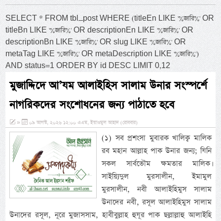
SELECT * FROM tbl_post WHERE (titleEn LIKE '%জারি%' OR
titleBn LIKE '%জারি%' OR descriptionEn LIKE '%জারি%' OR
descriptionBn LIKE '%জারি%' OR slug LIKE '%জারি%' OR
metaTag LIKE '%জারি%' OR metaDescription LIKE '%জারি%')
AND status=1 ORDER BY id DESC LIMIT 0,12
মুজাদ্দিদে আ’যম আলাইহিস সালাম উনার সংস্পর্শে
নাগরিকদের সংশোধনের জন্য পাঠাতে হবে
»
০৯ আগস্ট, ২০২৬ ১২:০০ এএম, ইয়াওমুল আহাদ (রোববার)
(১) সব প্রশংসা মুবারক খালিক্ব মালিক
রব মহান আল্লাহ পাক উনার জন্য; যিনি
সকল সার্বভৌম ক্ষমতার মালিক।
সাইয়্যিদুল মুরসালীন, ইমামুল
মুরসালীন, নবী আলাইহিমুস সালাম
উনাদের নবী, রসূল আলাইহিমুস সালাম
উনাদের রসূল, নূরে মুজাসসাম, হাবীবুল্লাহ হুযূর পাক ছল্লাল্লাহু আলাইহি