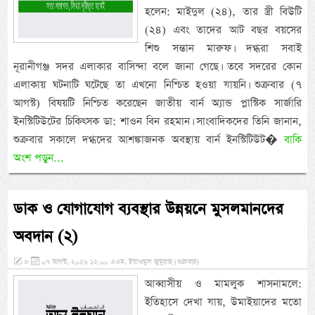
হলেন: মাইদুল (২৪), তার স্ত্রী বিউটি
(২৪) এবং তাদের আট বছর বয়সের
শিশু সন্তান মারুফ। দগ্ধরা সবাই
নূরানীগঞ্জ সদর এলাকার বাসিন্দা বলে জানা গেছে। তবে সদরের কোন
এলাকায় ঘটনাটি ঘটেছে তা এখনো নিশ্চিত হওয়া যায়নি। শুক্রবার (৭
আগস্ট) বিষয়টি নিশ্চিত করেছেন জাতীয় বার্ন অ্যান্ড প্লাস্টিক সার্জারি
ইনস্টিটিউটের চিকিৎসক ডা: শাওন বিন রহমান। সাংবাদিকদের তিনি জানান,
শুক্রবার সকালে দগ্ধদের আশঙ্কাজনক অবস্থায় বার্ন ইনস্টিটিউট�
বাকি
অংশ পড়ুন...
ডাক ও যোগাযোগ ব্যবস্থার উন্নয়নে মুসলমানদের
অবদান (২)
»
০৭ আগস্ট, ২০২৬ ১২:০০ এএম, ইয়াওমুল জুমুয়াহ (শুক্রবার)
আব্বাসীয় ও মামলুক শাসনামলে:
ইতিহাসে দেখা যায়, উমাইয়াদের মতো