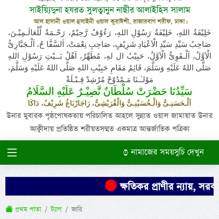
সাইয়্যিদুনা হযরত সুলত্বানুন নাছীর আলাইহিস সালাম
আল হাসানী ওয়াল হুসাইনী ওয়াল কুরাঈশী, রাজারবাগ শরীফ, ঢাকা।
خَلِيْفَةُ اللهِ، خَلِيْفَةُ رَسُوْلِ اللهِ، رَءُوْفٌ رَّحِيْمٌ، رَحْـمَةٌ لِّلْعَالَـمِيْـنَ،
صَاحِبُ سَيِّدِ سَيِّدِ الْاَعْيَادِ شَرِيْفٍ، صَاحِبِ نِعْمَتْ، اَلسَّفَّا حُ، اَلْـجَبَّارِىُّ
الْاَوَّلُ، اَلْـقَوِىُّ الْاَوَّلُ، حَبِيْبُ ال لهِ، مُطَهِّرٌ، اَهْلُ بَــيْتِ رَسُوْلِ اللهِ
صَلَّى اللهُ عَلَيْهِ وَسَلَّمَ، قَائِمُ مَقَامِ حَبِيْبِ اللهِ صَلَّى اللهُ عَلَيْهِ وَسَلَّمَ،
مَوْلـٰـنَا مَـمْدُوْحْ مُرْشِدْ قِـبْـلَةْ
سَيِّدُنَا حَضْرَتْ سُلْطَانٌ نَّصِيْـرٌ عَلَيْهِ السَّلَامُ
اَلْـحَسَنِـىُّ وَالْـحُسَيْنِـىُّ وَالْقُرَيْشِىُّ، رَاجَارْبَاغُ شَرِيْفٌ، دَاكَا
উনার মুবারক পৃষ্ঠপোষকতায় পরিচালিত আহলে সুন্নাত ওয়াল জামায়াত উনার
আক্বীদায় প্রতিষ্ঠিত শরীয়তসম্মত একমাত্র আন্তর্জাতিক পত্রিকা
নামাজের সময়সুচি দেখুন
ক্ষতিকর প্রাণীর ন্যায়, সরকা
প্রথম পাতা
ট্যাগ
জারি