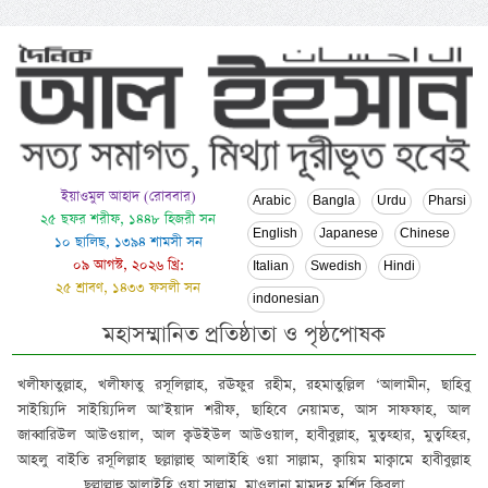
ইয়াওমুল আহাদ (রোববার)
Arabic
Bangla
Urdu
Pharsi
২৫ ছফর শরীফ, ১৪৪৮ হিজরী সন
English
Japanese
Chinese
১০ ছালিছ, ১৩৯৪ শামসী সন
০৯ আগস্ট, ২০২৬ খ্রি:
Italian
Swedish
Hindi
২৫ শ্রাবণ, ১৪৩৩ ফসলী সন
indonesian
মহাসম্মানিত প্রতিষ্ঠাতা ও পৃষ্ঠপোষক
খলীফাতুল্লাহ, খলীফাতু রসূলিল্লাহ, রঊফুর রহীম, রহমাতুল্লিল ‘আলামীন, ছাহিবু
সাইয়্যিদি সাইয়্যিদিল আ’ইয়াদ শরীফ, ছাহিবে নেয়ামত, আস সাফফাহ, আল
জাব্বারিউল আউওয়াল, আল ক্বউইউল আউওয়াল, হাবীবুল্লাহ, মুত্বহ্হার, মুত্বহ্হির,
আহলু বাইতি রসূলিল্লাহ ছল্লাল্লাহু আলাইহি ওয়া সাল্লাম, ক্বায়িম মাক্বামে হাবীবুল্লাহ
ছল্লাল্লাহু আলাইহি ওয়া সাল্লাম, মাওলানা মামদূহ মুর্শিদ ক্বিবলা