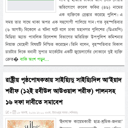
অভিযোগে রুবেল ফকির (৪৬) নামের
এক ব্যক্তিকে গ্রেপ্তার করেছে পুলিশ। এ
সময় তার সাথে থাকা অপর এক সহযোগী পালিয়ে যান। গত বৃহস্পতিবার
(৬ আগস্ট) বিকেলে এ ঘটনা ঘটে বলে ঢাকা মহানগর পুলিশের (ডিএমপি)
মিডিয়া অ্যান্ড পাবলিক রিলেশন্স বিভাগের অতিরিক্ত উপপুলিশ কমিশনার
নিয়াজ মেহেদী বিষয়টি নিশ্চিত করেছেন। তিনি বলেন, বৃহস্পতিবার বিকাল
চারটার দিকে বনানী সুপার মার্কেটের একটি জুয়েলার্সের দোকানে দুই ব্যক্তি
ক্রেত�
বাকি অংশ পড়ুন...
রাষ্ট্রীয় পৃষ্ঠপোষকতায় সাইয়্যিদু সাইয়্যিদিল আ’ইয়াদ
শরীফ (১২ই রবীউল আউওয়াল শরীফ) পালনসহ
১৬ দফা দাবীতে সমাবেশ
»
০৮ আগস্ট, ২০২৬ ১২:০০ এএম, ইয়াওমুছ সাবত (শনিবার)
‘ইনসাফ কায়েমকারী ছাত্র-শ্রমিক-জনতা’