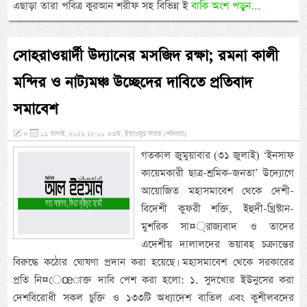
এছাড়া তারা পবিত্র কুরআন শরীফ সহ বিভিন্ন ই
বাকি অংশ পড়ুন...
সোহরাওয়ার্দী উদ্যানের মসজিদ রক্ষা; রমনা কালী
মন্দির ও নাট্যমঞ্চ উচ্ছেদের দাবিতে প্রতিবাদ
সমাবেশ
»
০১ আগস্ট, ২০২৬ ১২:০০ এএম, ইয়াওমুছ সাবত (শনিবার)
গতকাল জুমুয়াবার (৩১ জুলাই) ‘ইনসাফ
কায়েমকারী ছাত্র-শ্রমিক-জনতা’ উদ্যোগে
আয়োজিত মহাসমাবেশ থেকে দেশী-
বিদেশী কুফরী শক্তি, ইহুদী-খ্রিস্টান-
মুশরিক সা¤্রাজ্যবাদ ও তাদের
এদেশীয় দালালদের ভয়াবহ চক্রান্তের
বিরুদ্ধে কঠোর ঘোষণা প্রদান করা হয়েছে। মহাসমাবেশ থেকে সরকারের
প্রতি নি¤েœাক্ত দাবি পেশ করা হলো: ১. সুদখোর ইউনুসের করা
দেশবিরোধী সকল চুক্তি ও ১৩৩টি অধ্যাদেশ বাতিল এবং কুশীলবদের