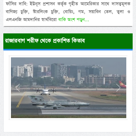
ফাঁসির দাবি: ইউনূস প্রশাসন কর্তৃক গৃহীত আমেরিকার সাথে দাসত্বমূলক
বাণিজ্য চুক্তি, স্টারলিংক চুক্তি, বোয়িং, গম, সয়াবিন তেল, তুলা ও
এলএনজি আমদানির স্বার্থবিরো
বাকি অংশ পড়ুন...
রাজারবাগ শরীফ থেকে প্রকাশিত কিতাব
Previous
Next