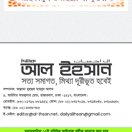
সম্পাদক: আল্লামা মুহম্মদ মাহবুব আলম
৫, আউটার সারকুলার রোড, রাজারবাগ, ঢাকা -১২১৭, বাংলাদেশ।
মোবাইল: (৮৮) ০১৭১৬ ৮৮১৫৫১; ফোন: (৮৮ ০২) ৮৩১৭০১৯, ৮৩১৪৮৪৮, ৮৩১৬৯৫৮;
ফ্যাক্স: (৮৮ ০২) ৯৩৩৮৭৮৮
editor@al-ihsan.net
dailyalihsan@gmail.com
ই-মেইল:
,
মহাসম্মানিত ১২ই রবিউল আউয়াল শরীফ আসতে আর মাত্র