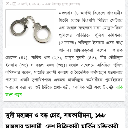
»
০৪ আগস্ট, ২০২৬ ১২:০০ এএম, ইয়াওমুছ ছুলাছা (মঙ্গলবার)
মঙ্গলবার (৪ আগস্ট) বিকেলে রাজধানীর
মিন্টো রোডে ডিএমপি মিডিয়া সেন্টারে
এক সংবাদ সম্মেলনে ঢাকা মেট্রোপলিটন
পুলিশের অতিরিক্ত পুলিশ কমিশনার
(গোয়েন্দা) শফিকুল ইসলাম এসব তথ্য
জানান। গ্রেপ্তারকৃতরা হলেন– ফারুক
হোসেন (৪১), সাকিব খান (২৫), মাসুম মুনসী (৪৫), মীর তৌহিদুল
ইসলাম (৩৬) ও বকুল মণ্ডল (৩৫)। সংবাদ সম্মেলনে অতিরিক্ত পুলিশ
কমিশনার বলেন, সম্প্রতি প্রবাসী কল্যাণ ও বৈদেশিক কর্মসংস্থান মন্ত্রণালয়ে
পাঠানো একটি সুপারিশপত্রে একজন চাকরিচ্যুত কর্মচারীকে পুনর্বহালের
অনুরোধ করা হয়। ওই চিঠিতে প্রধানমন্ত্রী, একাধিক মন্ত্রী এবং উচ্চ�
বাকি
অংশ পড়ুন...
সুদী মহাজন ও বড় চোর, সমকামীমনা, ১৬৮
মামলার আসামী, দেশ বিক্রিকারী মার্কিন চুক্তিকারী,