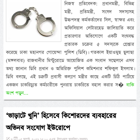
নিজস্ব প্রতিবেদক: প্রধানমন্ত্রী, বিভিন্ন
মন্ত্রী, প্রতিমন্ত্রী, সংসদ সদস্যসহ
উচ্চপদস্থ কর্মকর্তাদের সিল, স্বাক্ষর এবং
অফিসিয়াল লেটারহেড জালিয়াতি করে
প্রতারণার অভিযোগে একটি সংঘবদ্ধ
প্রতারক চক্রের ৫ সদস্যকে গ্রেপ্তার
করেছে ঢাকা মহানগর গোয়েন্দা পুলিশ (ডিবি)। গতকাল ইয়াওমুছ ছুলাছা
(মঙ্গলবার) রাজধানীর মিন্টুরোডে আয়োজিত এক সংবাদ সম্মেলনে এসব
তথ্য জানান ডিবি প্রধান ও অতিরিক্ত পুলিশ কমিশনার শফিকুল ইসলাম।
ডিবি বলছে, এই চক্রটি প্রবাসী কল্যাণ মন্ত্রীর কাছে একটি চিঠি পাঠিয়ে
একজন চাকরিচ্যুত কর্মচারীকে পুনরায় চাকরিতে বহাল করার স�
বাকি
অংশ পড়ুন...
‘ভাড়াটে খুনি’ হিসেবে কিশোরদের ব্যবহারের
অভিনব সংযোগ ইউরোপে
»
০৫ আগস্ট, ২০২৬ ১২:০০ এএম, ইয়াওমুল আরবিয়া (বুধবার)