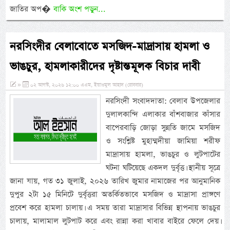
জাতির অপ�
বাকি অংশ পড়ুন...
নরসিংদীর বেলাবোতে মসজিদ-মাদ্রাসায় হামলা ও
ভাঙচুর, হামলাকারীদের দৃষ্টান্তমূলক বিচার দাবী
»
০২ আগস্ট, ২০২৬ ১২:০০ এএম, ইয়াওমুল আহাদ (রোববার)
নরসিংদী সংবাদদাতা: বেলাব উপজেলার
দুলালকান্দি এলাকার বাঁশবাজার কাঁসার
বাপেরবাড়ি জোড়া সুন্নতি জামে মসজিদ
ও সংশ্লিষ্ট মুহাম্মদীয়া জামিয়া শরীফ
মাদ্রাসায় হামলা, ভাঙচুর ও লুটপাটের
ঘটনা ঘটিয়েছে একদল দুর্বৃত্ত। স্থানীয় সূত্রে
জানা যায়, গত ৩১ জুলাই, ২০২৬ তারিখ জুমার নামাজের পর আনুমানিক
দুপুর ২টা ১৫ মিনিটে দুর্বৃত্তরা অতর্কিতভাবে মসজিদ ও মাদ্রাসা প্রাঙ্গণে
প্রবেশ করে হামলা চালায়। এ সময় তারা মাদ্রাসার বিভিন্ন স্থাপনায় ভাঙচুর
চালায়, মালামাল লুটপাট করে এবং রান্না করা খাবার বাইরে ফেলে দেয়।