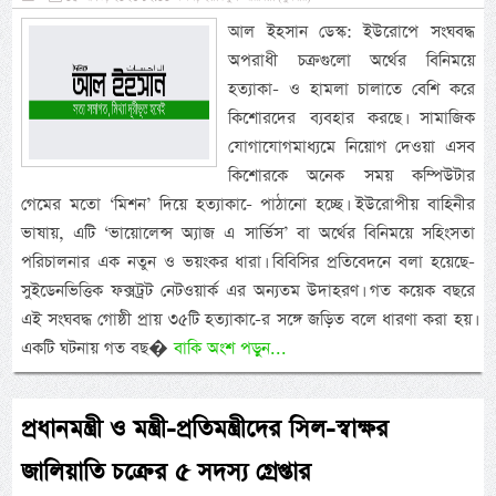
আল ইহসান ডেস্ক: ইউরোপে সংঘবদ্ধ
অপরাধী চক্রগুলো অর্থের বিনিময়ে
হত্যাকা- ও হামলা চালাতে বেশি করে
কিশোরদের ব্যবহার করছে। সামাজিক
যোগাযোগমাধ্যমে নিয়োগ দেওয়া এসব
কিশোরকে অনেক সময় কম্পিউটার
গেমের মতো ‘মিশন’ দিয়ে হত্যাকা-ে পাঠানো হচ্ছে। ইউরোপীয় বাহিনীর
ভাষায়, এটি ‘ভায়োলেন্স অ্যাজ এ সার্ভিস’ বা অর্থের বিনিময়ে সহিংসতা
পরিচালনার এক নতুন ও ভয়ংকর ধারা। বিবিসির প্রতিবেদনে বলা হয়েছে-
সুইডেনভিত্তিক ফক্সট্রট নেটওয়ার্ক এর অন্যতম উদাহরণ। গত কয়েক বছরে
এই সংঘবদ্ধ গোষ্ঠী প্রায় ৩৫টি হত্যাকা-ের সঙ্গে জড়িত বলে ধারণা করা হয়।
একটি ঘটনায় গত বছ�
বাকি অংশ পড়ুন...
প্রধানমন্ত্রী ও মন্ত্রী-প্রতিমন্ত্রীদের সিল-স্বাক্ষর
জালিয়াতি চক্রের ৫ সদস্য গ্রেপ্তার