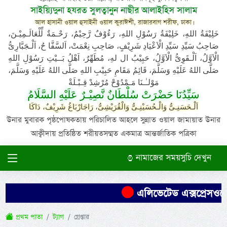
সাইয়্যিদুনা হযরত সুলত্বানুন নাছীর আলাইহিস সালাম
আল হাসানী ওয়াল হুসাইনী ওয়াল কুরাঈশী, রাজারবাগ শরীফ, ঢাকা।
خَلِيْفَةُ اللهِ، خَلِيْفَةُ رَسُوْلِ اللهِ، رَءُوْفٌ رَّحِيْمٌ، رَحْـمَةٌ لِّلْعَالَـمِيْـنَ،
صَاحِبُ سَيِّدِ سَيِّدِ الْاَعْيَادِ شَرِيْفٍ، صَاحِبِ نِعْمَتْ، اَلسَّفَّا حُ، اَلْـجَبَّارِىُّ
الْاَوَّلُ، اَلْـقَوِىُّ الْاَوَّلُ، حَبِيْبُ ال لهِ، مُطَهِّرٌ، اَهْلُ بَــيْتِ رَسُوْلِ اللهِ
صَلَّى اللهُ عَلَيْهِ وَسَلَّمَ، قَائِمُ مَقَامِ حَبِيْبِ اللهِ صَلَّى اللهُ عَلَيْهِ وَسَلَّمَ،
مَوْلـٰـنَا مَـمْدُوْحْ مُرْشِدْ قِـبْـلَةْ
سَيِّدُنَا حَضْرَتْ سُلْطَانٌ نَّصِيْـرٌ عَلَيْهِ السَّلَامُ
اَلْـحَسَنِـىُّ وَالْـحُسَيْنِـىُّ وَالْقُرَيْشِىُّ، رَاجَارْبَاغُ شَرِيْفٌ، دَاكَا
উনার মুবারক পৃষ্ঠপোষকতায় পরিচালিত আহলে সুন্নাত ওয়াল জামায়াত উনার
আক্বীদায় প্রতিষ্ঠিত শরীয়তসম্মত একমাত্র আন্তর্জাতিক পত্রিকা
নামাজের সময়সুচি দেখুন
এলিভেটেড এক্সপ্রেসওয়ের
প্রথম পাতা
ট্যাগ
গ্রেপ্তার