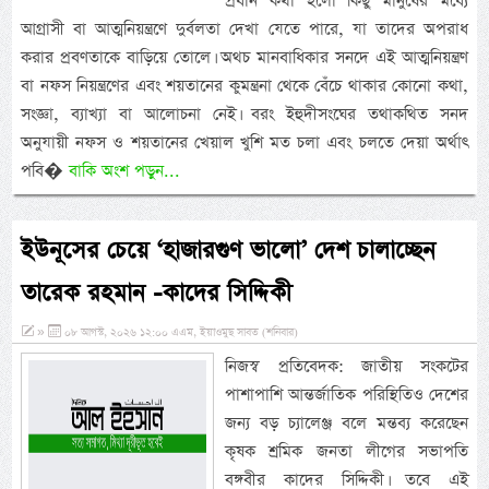
প্রধান কথা হলো কিছু মানুষের মধ্যে
আগ্রাসী বা আত্মনিয়ন্ত্রণে দুর্বলতা দেখা যেতে পারে, যা তাদের অপরাধ
করার প্রবণতাকে বাড়িয়ে তোলে। অথচ মানবাধিকার সনদে এই আত্মনিয়ন্ত্রণ
বা নফস নিয়ন্ত্রণের এবং শয়তানের কুমন্ত্রনা থেকে বেঁচে থাকার কোনো কথা,
সংজ্ঞা, ব্যাখ্যা বা আলোচনা নেই। বরং ইহুদীসংঘের তথাকথিত সনদ
অনুযায়ী নফস ও শয়তানের খেয়াল খুশি মত চলা এবং চলতে দেয়া অর্থাৎ
পবি�
বাকি অংশ পড়ুন...
ইউনূসের চেয়ে ‘হাজারগুণ ভালো’ দেশ চালাচ্ছেন
তারেক রহমান -কাদের সিদ্দিকী
»
০৮ আগস্ট, ২০২৬ ১২:০০ এএম, ইয়াওমুছ সাবত (শনিবার)
নিজস্ব প্রতিবেদক: জাতীয় সংকটের
পাশাপাশি আন্তর্জাতিক পরিস্থিতিও দেশের
জন্য বড় চ্যালেঞ্জ বলে মন্তব্য করেছেন
কৃষক শ্রমিক জনতা লীগের সভাপতি
বঙ্গবীর কাদের সিদ্দিকী। তবে এই