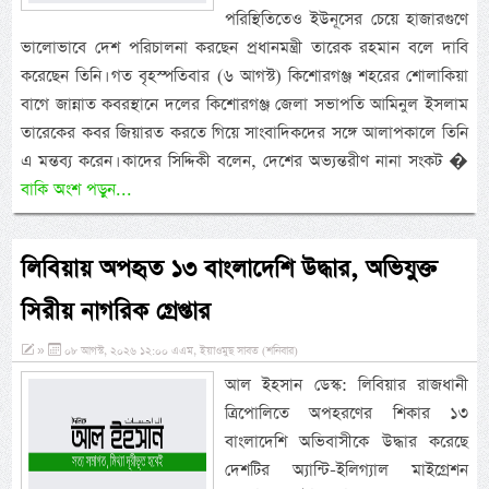
পরিস্থিতিতেও ইউনূসের চেয়ে হাজারগুণে
ভালোভাবে দেশ পরিচালনা করছেন প্রধানমন্ত্রী তারেক রহমান বলে দাবি
করেছেন তিনি। গত বৃহস্পতিবার (৬ আগস্ট) কিশোরগঞ্জ শহরের শোলাকিয়া
বাগে জান্নাত কবরস্থানে দলের কিশোরগঞ্জ জেলা সভাপতি আমিনুল ইসলাম
তারেকের কবর জিয়ারত করতে গিয়ে সাংবাদিকদের সঙ্গে আলাপকালে তিনি
এ মন্তব্য করেন। কাদের সিদ্দিকী বলেন, দেশের অভ্যন্তরীণ নানা সংকট �
বাকি অংশ পড়ুন...
লিবিয়ায় অপহৃত ১৩ বাংলাদেশি উদ্ধার, অভিযুক্ত
সিরীয় নাগরিক গ্রেপ্তার
»
০৮ আগস্ট, ২০২৬ ১২:০০ এএম, ইয়াওমুছ সাবত (শনিবার)
আল ইহসান ডেস্ক: লিবিয়ার রাজধানী
ত্রিপোলিতে অপহরণের শিকার ১৩
বাংলাদেশি অভিবাসীকে উদ্ধার করেছে
দেশটির অ্যান্টি-ইলিগ্যাল মাইগ্রেশন