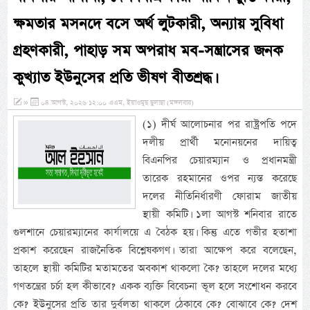
ক্ষমতার মসনদে বসে অর্থ লুটকারী, অন্যায় সুবিধা
গ্রহণকারী, পাহাড় সম অপরাধ মব-সন্ত্রাসের জনক
কুখ্যাত ইউনুসের প্রতি ভীষণ বীতশ্রদ্ধ।
»
০৪ আগস্ট, ২০২৬ ১২:০০ এএম, ইয়াওমুছ ছুলাছা (মঙ্গলবার)
(১) দীর্ঘ আলোচনার পর রাষ্ট্রপতি পদে
দলীয় প্রার্থী মনোনয়নের দায়িত্ব
বিএনপির চেয়ারম্যান ও প্রধানমন্ত্রী
তারেক রহমানের ওপর ন্যস্ত করেছে
দলের নীতিনির্ধারণী ফোরাম জাতীয়
স্থায়ী কমিটি। ১লা আগস্ট শনিবার রাতে
গুলশানে চেয়ারম্যানের কার্যালয়ে এ বৈঠক হয়। কিন্তু এতে গভীর হতাশা
প্রকাশ করেছেন রাজনৈতিক বিশ্লেষকগণ। তারা আক্ষেপ করে বলেছেন,
তাহলে স্থায়ী কমিটির মতামতের অবকাশ থাকলো কৈ? তাহলে দলের মধ্যে
গণতন্ত্রের চর্চা হল কীভাবে? একক ব্যক্তি বিবেচনা ভূল হলে সংশোধন করবে
কে? ইউনুসের প্রতি তার দুর্বলতা থাকলে ঠেকাবে কে? বোঝাবে কে? দেশ