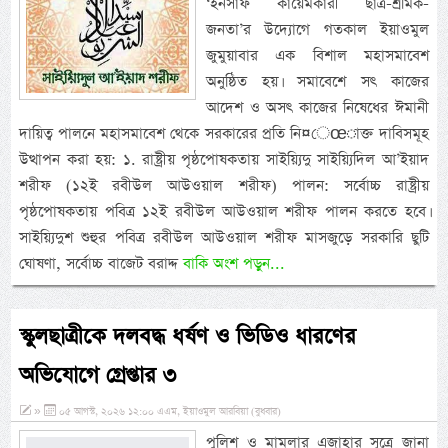
‘ইনসাফ কায়েমকারী ছাত্র-শ্রমিক-
জনতা’র উদ্যোগে গতকাল ইয়াওমুল
জুমুয়াবার এক বিশাল মহাসমাবেশ
অনুষ্ঠিত হয়। সমাবেশে সৎ কাজের
আদেশ ও অসৎ কাজের নিষেধের ঈমানী
দায়িত্ব পালনে মহাসমাবেশ থেকে সরকারের প্রতি নি¤েœাক্ত দাবিসমূহ
উত্থাপন করা হয়: ১. রাষ্ট্রীয় পৃষ্ঠপোষকতায় সাইয়্যিদু সাইয়্যিদিল আ’ইয়াদ
শরীফ (১২ই রবীউল আউওয়াল শরীফ) পালন: সর্বোচ্চ রাষ্ট্রীয়
পৃষ্ঠপোষকতায় পবিত্র ১২ই রবীউল আউওয়াল শরীফ পালন করতে হবে।
সাইয়্যিদুশ শুহুর পবিত্র রবীউল আউওয়াল শরীফ মাসজুড়ে সরকারি ছুটি
ঘোষণা, সর্বোচ্চ বাজেট বরাদ্দ
বাকি অংশ পড়ুন...
স্কুলছাত্রীকে দলবদ্ধ ধর্ষণ ও ভিডিও ধারণের
অভিযোগে গ্রেপ্তার ৩
»
০৫ আগস্ট, ২০২৬ ১২:০০ এএম, ইয়াওমুল আরবিয়া (বুধবার)
পুলিশ ও মামলার এজাহার সূত্রে জানা