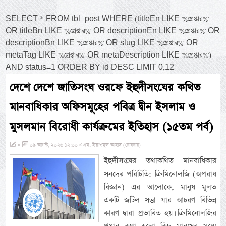
SELECT * FROM tbl_post WHERE (titleEn LIKE '%গ্রেপ্তার%'
OR titleBn LIKE '%গ্রেপ্তার%' OR descriptionEn LIKE '%গ্রেপ্তার%' OR
descriptionBn LIKE '%গ্রেপ্তার%' OR slug LIKE '%গ্রেপ্তার%' OR
metaTag LIKE '%গ্রেপ্তার%' OR metaDescription LIKE '%গ্রেপ্তার%')
AND status=1 ORDER BY id DESC LIMIT 0,12
দেশে দেশে জাতিসংঘ ওরফে ইহুদীসংঘের কথিত
মানবাধিকার অফিসমূহের পবিত্র দ্বীন ইসলাম ও
মুসলমান বিরোধী কার্যক্রমের ইতিহাস (১৫তম পর্ব)
»
০৯ আগস্ট, ২০২৬ ১২:০০ এএম, ইয়াওমুল আহাদ (রোববার)
ইহুদীসংঘের তথাকথিত মানবাধিকার
সনদের পরিচিতি: ক্রিমিনোলজি (অপরাধ
বিজ্ঞান) এর আলোকে, মানুষ মূলত
একটি জটিল সত্তা যার আচরণ বিভিন্ন
কারণ দ্বারা প্রভাবিত হয়। ক্রিমিনোলজির