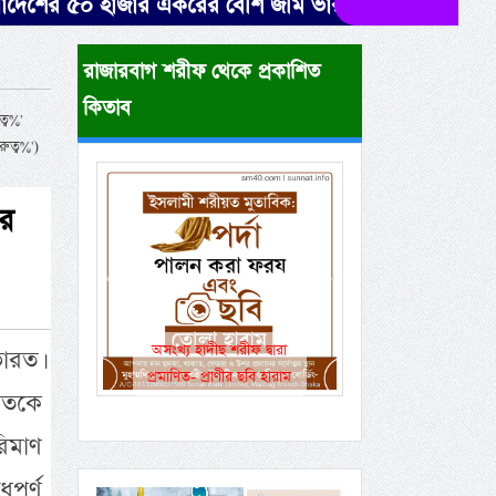
 হাজার একরের বেশি জমি ভারতের দখলে। উদ্ধারে নেই সরকা
রাজারবাগ শরীফ থেকে প্রকাশিত
কিতাব
ব%'
ত্ব%')
ের
Previous
Next
একই রানওয়েতে সামরিক-
ভারত।
বেসামরিক ফ্লাইট!
রতকে
িমাণ
ূর্ণ