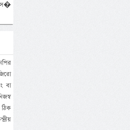
জাসস�
এনপির
জিরো
ং বা
িজস্ব
ু ঠিক
দ্রীয়