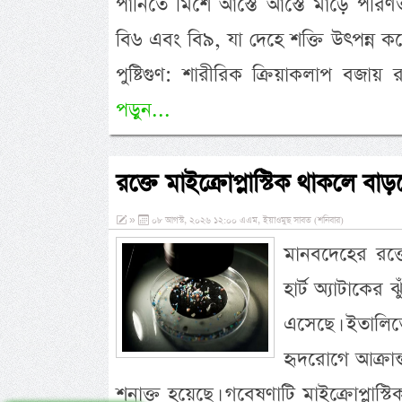
পানিতে মিশে আস্তে আস্তে মাড়ে পরিণ
বি৬ এবং বি৯, যা দেহে শক্তি উৎপন্ন
পুষ্টিগুণ: শারীরিক ক্রিয়াকলাপ বজা
পড়ুন...
রক্তে মাইক্রোপ্লাস্টিক থাকলে বাড়ত
»
০৮ আগস্ট, ২০২৬ ১২:০০ এএম, ইয়াওমুছ সাবত (শনিবার)
মানবদেহের রক্ত
হার্ট অ্যাটাকের
এসেছে। ইতালিত
হৃদরোগে আক্রান
শনাক্ত হয়েছে। গবেষণাটি মাইক্রোপ্লাস্ট