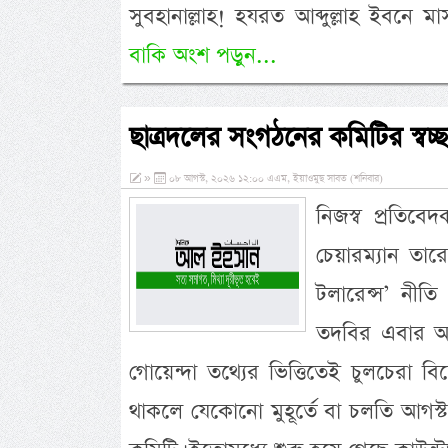
সুবহানাল্লাহ! হযরত আব্দুল্লাহ ইবনে 
বাকি অংশ পড়ুন...
ছাত্রদলের সংগঠনের কমিটির স্বচ্
»
০৮ আগস্ট, ২০২৬ ১২:০০ এএম, ইয়াওমুছ সাবত (শনিবার)
নিজস্ব প্রতিবে
চেয়ারম্যান তা
টলারেন্স’ নীত
তদবির এবার আর 
গোয়েন্দা তথ্যের ভিত্তিতেই চুলচেরা বিশ
থাকলে যেকোনো মুহূর্তে বা চলতি আগস্ট 