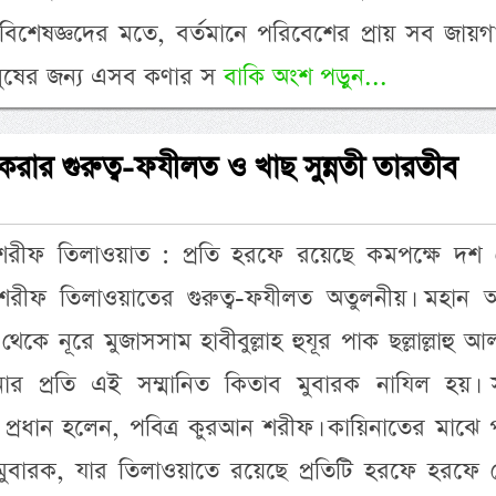
বিশেষজ্ঞদের মতে, বর্তমানে পরিবেশের প্রায় সব জায়
মানুষের জন্য এসব কণার স
বাকি অংশ পড়ুন...
রার গুরুত্ব-ফযীলত ও খাছ সুন্নতী তারতীব
শরীফ তিলাওয়াত : প্রতি হরফে রয়েছে কমপক্ষে দশ 
শরীফ তিলাওয়াতের গুরুত্ব-ফযীলত অতুলনীয়। মহান আল
েকে নূরে মুজাসসাম হাবীবুল্লাহ হুযূর পাক ছল্লাল্লাহু আ
নার প্রতি এই সম্মানিত কিতাব মুবারক নাযিল হয়। স
প্রধান হলেন, পবিত্র কুরআন শরীফ। কায়িনাতের মাঝে প
বারক, যার তিলাওয়াতে রয়েছে প্রতিটি হরফে হরফে ন