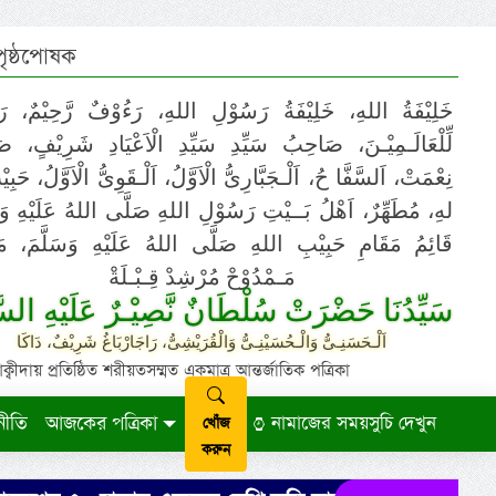
 পৃষ্ঠপোষক
خَلِيْفَةُ اللهِ، خَلِيْفَةُ رَسُوْلِ اللهِ، رَءُوْفٌ رَّحِيْمٌ، رَ
لِّلْعَالَـمِيْـنَ، صَاحِبُ سَيِّدِ سَيِّدِ الْاَعْيَادِ شَرِيْفٍ، 
نِعْمَتْ، اَلسَّفَّا حُ، اَلْـجَبَّارِىُّ الْاَوَّلُ، اَلْـقَوِىُّ الْاَوَّلُ، حَب
لهِ، مُطَهِّرٌ، اَهْلُ بَــيْتِ رَسُوْلِ اللهِ صَلَّى اللهُ عَلَيْهِ وَ،
قَائِمُ مَقَامِ حَبِيْبِ اللهِ صَلَّى اللهُ عَلَيْهِ وَسَلَّمَ، مَوْ
مَـمْدُوْحْ مُرْشِدْ قِـبْـلَةْ
سَيِّدُنَا حَضْرَتْ سُلْطَانٌ نَّصِيْـرٌ عَلَيْهِ السَّ
اَلْـحَسَنِـىُّ وَالْـحُسَيْنِـىُّ وَالْقُرَيْشِىُّ، رَاجَارْبَاغُ شَرِيْفٌ، دَاكَا
ায় প্রতিষ্ঠিত শরীয়তসম্মত একমাত্র আন্তর্জাতিক পত্রিকা
নীতি
আজকের পত্রিকা
নামাজের সময়সুচি দেখুন
খোঁজ
করুন