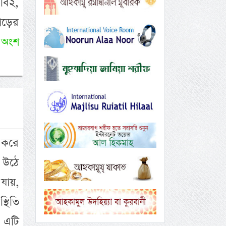
বি২,
াড়ের
 অংশ
ষ করে
য় উঠে
যায়,
্থিতি
ে এটি