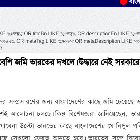
বাংলাদেশের ৫০
রুত্ব%' OR titleBn LIKE '%গুরুত্ব%' OR descriptionEn LIKE '%গুরুত্
গুরুত্ব%' OR metaTag LIKE '%গুরুত্ব%' OR metaDescription LIKE '%গুরু
2
েশি জমি ভারতের দখলে। উদ্ধারে নেই সরকার
বন্দর সম্প্রসারণের জন্য বাংলাদেশের কাছে জমি চেয়েছে 
শেই আলোচনা চলছে। কিন্তু বিশেষজ্ঞরা জানিয়েছেন, ভা
যাবেনা উল্টো ভারতের কাছে বাংলাদেশের যে বিপুল পর
ছে সেগুলো ফেরত আনতে হবে। ভারতের সঙ্গে বিরোধপ