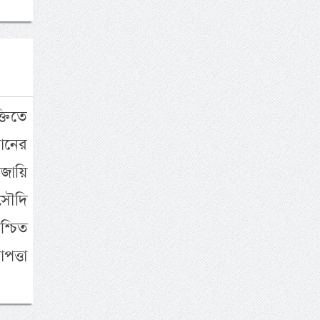
্তিতে
ানের
জায়ি
সৌদি
শ্চিত
ত্তা