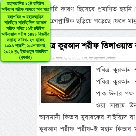
মহাসম্মানিত ১২ই রবিউল
সরাসরি কারণ হিসেবে প্রমাণিত হয়নি। 
আউয়াল শরীফ আসতে আর মাত্র
মহাপবিত্র ও মহাসম্মানিত
মাইক্রোপ্লাস্টিক ছড়িয়ে পড়েছে। ফলে 
সাইয়্যিদু সাইয়্যিদিল আ’দাদ
শরীফ পবিত্র ১২ই রবীউল
আউওয়াল শরীফ ১৪৪৮ হিজরীর
সম্ভাব্য তারিখ- ২৭ ছালিছ
পবিত্র কুরআন শরীফ তিলাওয়াত ক
১৩৯৪ শামসী, ২৬শে আগস্ট,
২০২৬ খৃ:, ইয়াওমুল আরবিয়া
(বুধবার)
»
০৮ আগস্ট, ২০২৬ ১২:০০ এএম, ইয়াওমুছ সাবত (শনিবার)
পবিত্র কুরআন 
পবিত্র কুরআন 
পাক উনার পক্ষ থ
ওয়া সাল্লাম উ
আসমানী কিতাব মুবারকের সাইয়্যিদ বা 
কুরআন শরীফ শরীফ-ই মহান কিতাব মু