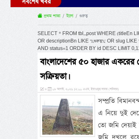
সর্বশেষ খবর
প্রথম পাতা
ট্যাগ
গুরুত্ব
SELECT * FROM tbl_post WHERE (titleEn LIKE '%গু
OR descriptionBn LIKE '%গুরুত্ব%' OR slug LIKE '%
AND status=1 ORDER BY id DESC LIMIT 0,1
বাংলাদেশের ৫০ হাজার একরের ব
সক্রিয়তা।
»
০৮ আগস্ট, ২০২৬ ১২:০০ এএম, ইয়াওমুছ সাবত (শনিবার)
সম্প্রতি বিমান
এ নিয়ে দুই দে
তো জমি দেয়াই 
জমি দখলে রয়ে