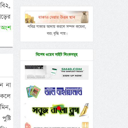
বি২,
াড়ের
 অংশ
পবিত্র যাকাত আদায় করলে সম্পদ কমেনা,
বরং বৃদ্ধি পায়।
বিশেষ ওয়েব সাইট লিংকসমূহ
ন না
থাকলে
ামিন,
ুষ্টি