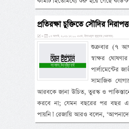
কমিটি। ইতোমধ্যে শুরু হয়ে গেছে কাউ
প্রতিরক্ষা চুক্তিতে সৌদির নিরাপত্
»
০৭ আগস্ট, ২০২৬ ১২:০০ এএম, ইয়াওমুল জুমুয়াহ (শুক্রবার)
শুক্রবার (৭ আগ
স্বাক্ষর ঘোষণ
পার্লামেন্টের জা
সামাজিক যোগায
আরবকে জানা উচিত, তুরস্ক ও পাকিস্তানে
করবে না; যেমন বছরের পর বছর একতরফ
পায়নি।’ রেজায়ি আরও বলেন, ‘আপনাদে