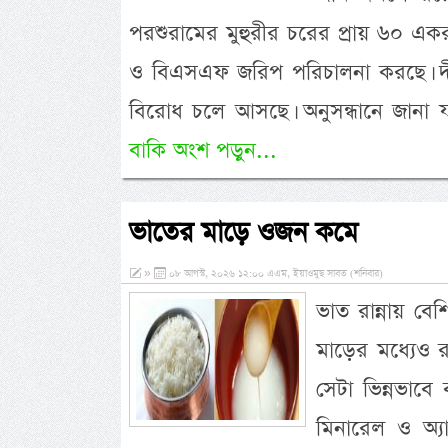
পরশুরামের মুহুরীর চরের প্রায় ৬০ এক
ও বিএসএফ জরিপ পরিচালনা করছে। দীর
বিরোধ চলে আসছে। অনুসন্ধানে জানা যা
বাকি অংশ পড়ুন...
ভাতের মাড়ে ওজন কমে
»
০৮ আগস্ট, ২০২৬ ১২:০০ এএম, ইয়াওমুছ সাবত (শনিবার)
ভাত রান্নায় ব
মাড়ের মধ্যেও রয়
সেটা ভিন্নভাবে
মিনারেল ও অ্যান