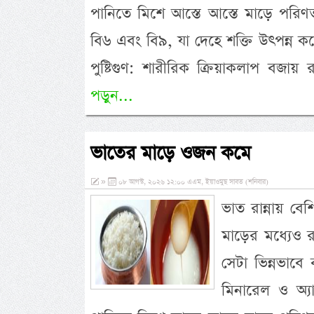
পানিতে মিশে আস্তে আস্তে মাড়ে পরিণ
বি৬ এবং বি৯, যা দেহে শক্তি উৎপন্ন
পুষ্টিগুণ: শারীরিক ক্রিয়াকলাপ বজা
পড়ুন...
ভাতের মাড়ে ওজন কমে
»
০৮ আগস্ট, ২০২৬ ১২:০০ এএম, ইয়াওমুছ সাবত (শনিবার)
ভাত রান্নায় ব
মাড়ের মধ্যেও রয়
সেটা ভিন্নভাবে
মিনারেল ও অ্যান