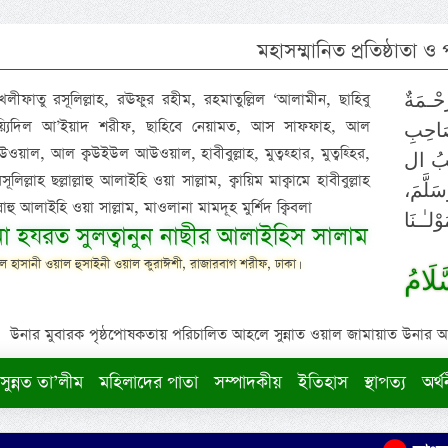
মহাসম্মানিত প্রতিষ্ঠাতা ও
 খলীফাতু রসূলিল্লাহ, রঊফুর রহীম, রহমাতুল্লিল ‘আলামীন, ছাহিবু
حْـمَةٌ
াইয়্যিদিল আ’ইয়াদ শরীফ, ছাহিবে নেয়ামত, আস সাফফাহ, আল
صَاحِبِ
ওয়াল, আল ক্বউইউল আউওয়াল, হাবীবুল্লাহ, মুত্বহ্হার, মুত্বহ্হির,
ِيْبُ ال
িল্লাহ ছল্লাল্লাহু আলাইহি ওয়া সাল্লাম, ক্বায়িম মাক্বামে হাবীবুল্লাহ
سَلَّمَ
াল্লাহু আলাইহি ওয়া সাল্লাম, মাওলানা মামদূহ মুর্শিদ ক্বিবলা
لـٰـنَا
ুনা হযরত সুলত্বানুন নাছীর আলাইহিস সালাম
 হাসানী ওয়াল হুসাইনী ওয়াল কুরাঈশী, রাজারবাগ শরীফ, ঢাকা।
لَامُ
উনার মুবারক পৃষ্ঠপোষকতায় পরিচালিত আহলে সুন্নাত ওয়াল জামায়াত উনার আক্বীদ
সুন্নত তা’লীম
মহিলাদের পাতা
সম্পাদকীয়
ইতিহাস
স্থাপত্য
অর্থ