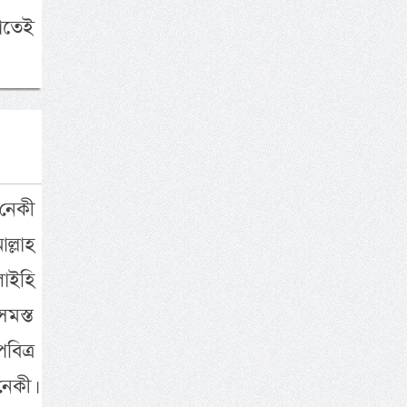
গাতেই
নেকী
্লাহ
লাইহি
মস্ত
বিত্র
েকী।