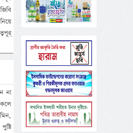
িজিবি
নিয়ে
পূূর্
ন না
থাকলে
ামিন,
ুষ্টি