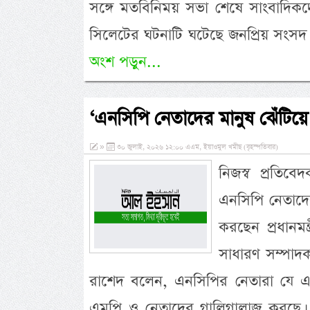
সঙ্গে মতবিনিময় সভা শেষে সাংবাদিকদে
সিলেটের ঘটনাটি ঘটেছে জনপ্রিয় সংসদ
অংশ পড়ুন...
‘এনসিপি নেতাদের মানুষ ঝেঁটিয়
»
৩০ জুলাই, ২০২৬ ১২:০০ এএম, ইয়াওমুল খমীছ (বৃহস্পতিবার)
নিজস্ব প্রতিব
এনসিপি নেতাদে
করছেন প্রধানম
সাধারণ সম্পাদক
রাশেদ বলেন, এনসিপির নেতারা যে এল
এমপি ও নেতাদের গালিগালাজ করছে। ত