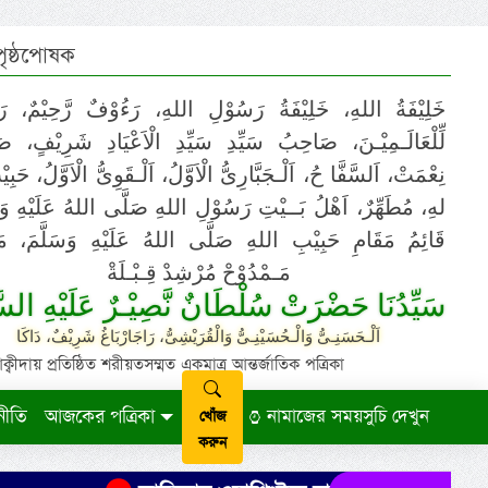
 পৃষ্ঠপোষক
خَلِيْفَةُ اللهِ، خَلِيْفَةُ رَسُوْلِ اللهِ، رَءُوْفٌ رَّحِيْمٌ، رَ
لِّلْعَالَـمِيْـنَ، صَاحِبُ سَيِّدِ سَيِّدِ الْاَعْيَادِ شَرِيْفٍ، 
نِعْمَتْ، اَلسَّفَّا حُ، اَلْـجَبَّارِىُّ الْاَوَّلُ، اَلْـقَوِىُّ الْاَوَّلُ، حَب
لهِ، مُطَهِّرٌ، اَهْلُ بَــيْتِ رَسُوْلِ اللهِ صَلَّى اللهُ عَلَيْهِ وَ،
قَائِمُ مَقَامِ حَبِيْبِ اللهِ صَلَّى اللهُ عَلَيْهِ وَسَلَّمَ، مَوْ
مَـمْدُوْحْ مُرْشِدْ قِـبْـلَةْ
سَيِّدُنَا حَضْرَتْ سُلْطَانٌ نَّصِيْـرٌ عَلَيْهِ السَّ
اَلْـحَسَنِـىُّ وَالْـحُسَيْنِـىُّ وَالْقُرَيْشِىُّ، رَاجَارْبَاغُ شَرِيْفٌ، دَاكَا
ায় প্রতিষ্ঠিত শরীয়তসম্মত একমাত্র আন্তর্জাতিক পত্রিকা
নীতি
আজকের পত্রিকা
নামাজের সময়সুচি দেখুন
খোঁজ
করুন