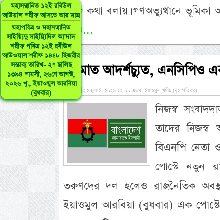
মহাসম্মানিত ১২ই রবিউল
বাজে কথা বলায়। গণঅভ্যুত্থানে ভূমিক
আউয়াল শরীফ আসতে আর মাত্র
পড়ুন...
মহাপবিত্র ও মহাসম্মানিত
সাইয়্যিদু সাইয়্যিদিল আ’দাদ
শরীফ পবিত্র ১২ই রবীউল
আউওয়াল শরীফ ১৪৪৮ হিজরীর
সম্ভাব্য তারিখ- ২৭ ছালিছ
‘জামাত আদর্শচ্যুত, এনসিপিও এ
১৩৯৪ শামসী, ২৬শে আগস্ট,
২০২৬ খৃ:, ইয়াওমুল আরবিয়া
»
২৩ জুলাই, ২০২৬ ১২:০০ এএম, ইয়াওমুল খমীছ (বৃহস্পতিবার)
(বুধবার)
নিজস্ব সংবাদ
তাদের নিজস্ব 
বিএনপি নেতা ও 
পোস্টে নতুন
তরুণদের দল হলেও রাজনৈতিক অবস্থ
ইয়াওমুল আরবিয়া (বুধবার) এক পোস্ট