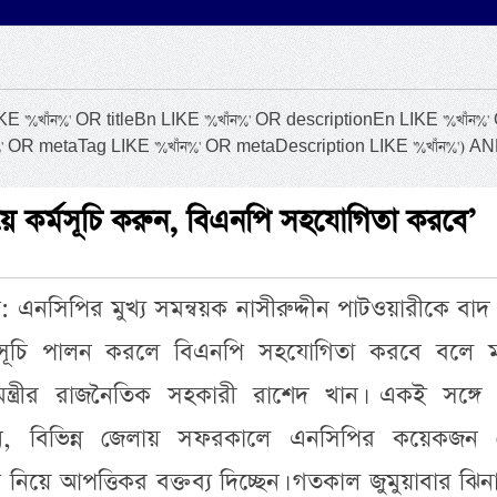
খাঁন%' OR titleBn LIKE '%খাঁন%' OR descriptionEn LIKE '%খাঁন%'
ন%' OR metaTag LIKE '%খাঁন%' OR metaDescription LIKE '%খাঁন%') A
িয়ে কর্মসূচি করুন, বিএনপি সহযোগিতা করবে’
ক: এনসিপির মুখ্য সমন্বয়ক নাসীরুদ্দীন পাটওয়ারীকে বাদ
মসূচি পালন করলে বিএনপি সহযোগিতা করবে বলে মন্
মন্ত্রীর রাজনৈতিক সহকারী রাশেদ খান। একই সঙ্গে 
, বিভিন্ন জেলায় সফরকালে এনসিপির কয়েকজন 
 নিয়ে আপত্তিকর বক্তব্য দিচ্ছেন। গতকাল জুমুয়াবার ঝি