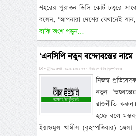
শহরের পুরাতন ডিসি কোর্ট চত্বরে সাং
বলেন, ‘আপনারা দেশের যেখানেই যান, 
বাকি অংশ পড়ুন...
‘এনসিপি নতুন বন্দোবস্তের নামে 
»
৩০ জুলাই, ২০২৬ ১২:০০ এএম, ইয়াওমুল খমীছ (বৃহস্পতিবার)
নিজস্ব প্রতিবে
নতুন ‘ভণ্ডবস
রাজনীতি করুন।
হচ্ছে বলে মন্তব
ইয়াওমুল খামীস (বৃহস্পতিবার) জেলা