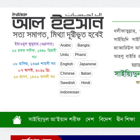
খলীফাতুল্লাহ,
সাইয়্যিদি স
ইয়াওমুল জুমুয়াহ (শুক্রবার)
Arabic
Bangla
জাব্বারিউল আউ
২৩ ছফর শরীফ, ১৪৪৮ হিজরী
Urdu
Pharsi
আহলু বাইতি রসূল
সন
০৮ ছালিছ, ১৩৯৪ শামসী সন
ছল্ল
English
Japanese
০৭ আগস্ট, ২০২৬ খ্রি:
সাইয়্যিদ
Chinese
Italian
২৩ শ্রাবণ, ১৪৩৩ ফসলী সন
আল
Swedish
Hindi
indonesian
সাইয়্যিদুল আ’ইয়াদ শরীফ
দেশ
বিদেশ
দ্বীন শিক্ষা