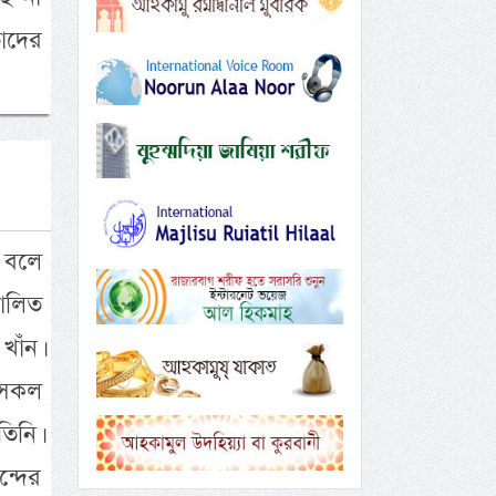
তাদের
া বলে
চালিত
খাঁন।
 সকল
তিনি।
্দের