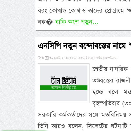
বরং কোথাও কোথাও তাদের প্রোগ্রামে ‘জ
বক�
বাকি অংশ পড়ুন...
এনসিপি নতুন বন্দোবস্তের নামে ‘
»
৩০ জুলাই, ২০২৬ ১২:০০ এএম, ইয়াওমুল খমীছ (বৃহস্পতিবার)
জাতীয় নাগরিক প
ভণ্ডবস্তের রাজ
হচ্ছে বলে মন্ত
বৃহস্পতিবার (
সরকারি কর্মকর্তাদের সঙ্গে মতবিনিময় স
তিনি আরও বলেন, সিলেটের ঘটনাটি ঘট