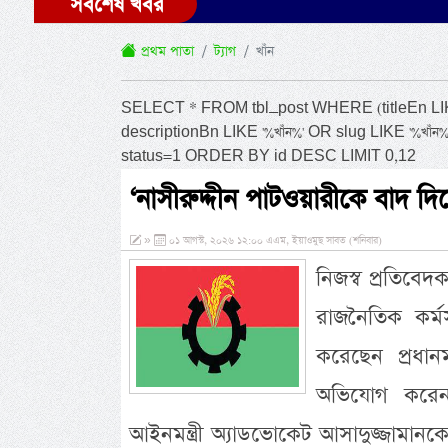
সর্বশেষ খবর
প্রথম পাতা
ট্যাগ
খাঁন
SELECT * FROM tbl_post WHERE (titleEn LIKE '%
descriptionBn LIKE '%খাঁন%' OR slug LIKE '%খাঁ
status=1 ORDER BY id DESC LIMIT 0,12
‘নাসীরুদ্দীন পাটওয়ারীকে বাদ দ
»
০১ আগস্ট, ২০২৬ ১২:০০ এএম, ইয়াওমুছ সাবত (শনিবার)
নিজস্ব প্রতিবেদ
রাজনৈতিক কর্
করেছেন প্রধান
অভিযোগ করেন
আইনমন্ত্রী অ্যাডভোকেট আসাদুজ্জামানকে