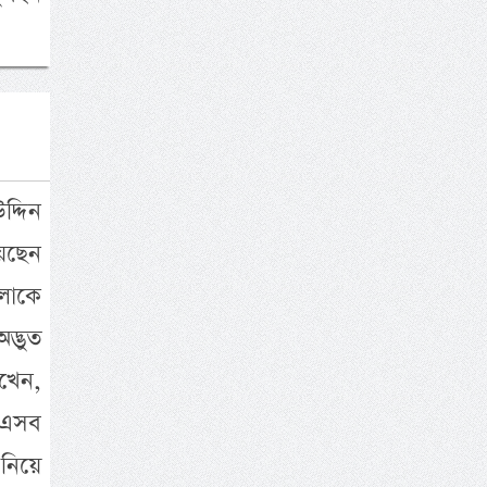
দ্দিন
েছেন
লাকে
দ্ভুত
খেন,
 এসব
নিয়ে