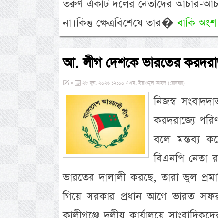
তরুণ একটি দলের নেতাদের আচার-আচরণ
না। কিন্তু ক্ষেত্রবিশেষে তার�
বাকি অংশ 
আ. লীগ দেশকে ভারতের করদরাজ্
»
২৮ জুন, ২০২৬ ১২:০০ এএম, ইয়াওমুল আহাদ (রোববার)
নিজস্ব সংবাদ
করদরাজ্যে পরি
বলে মন্তব্য 
বিএনপি নেতা র
ভারতের দালালী করছে, তারা ভুল প্র
গিয়ে সরকার প্রধান আগে ভারত সফর
কালীগঞ্জে দলীয় কার্যালয়ে সাংবাদিকদ