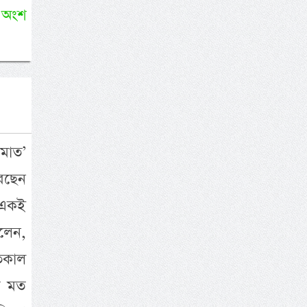
 অংশ
মাত’
েছেন
। একই
লেন,
তকাল
র মত