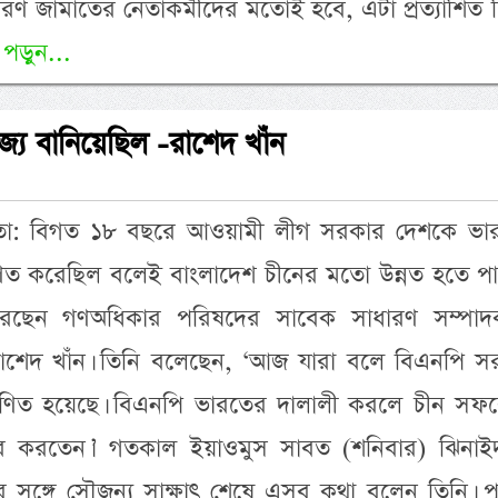
 জামাতের নেতাকর্মীদের মতোই হবে, এটা প্রত্যাশিত 
পড়ুন...
য বানিয়েছিল -রাশেদ খাঁন
দাতা: বিগত ১৮ বছরে আওয়ামী লীগ সরকার দেশকে ভা
ণত করেছিল বলেই বাংলাদেশ চীনের মতো উন্নত হতে পা
করেছেন গণঅধিকার পরিষদের সাবেক সাধারণ সম্পা
াশেদ খাঁন। তিনি বলেছেন, ‘আজ যারা বলে বিএনপি স
মাণিত হয়েছে। বিএনপি ভারতের দালালী করলে চীন সফর
 করতেন।’ গতকাল ইয়াওমুস সাবত (শনিবার) ঝিনাই
ের সঙ্গে সৌজন্য সাক্ষাৎ শেষে এসব কথা বলেন তিনি। 