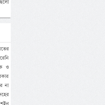
ছিলো
রতের
রেনি
দক ও
রকার
ে না
দহের
পুশইন