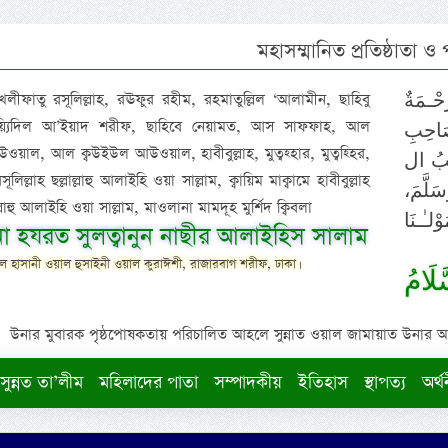
মহাসম্মানিত প্রতিষ্ঠাতা ও
 খলীফাতু রসূলিল্লাহ, রঊফুর রহীম, রহমাতুল্লিল ‘আলামীন, ছাহিবু
حْـمَةٌ
াইয়্যিদিল আ’ইয়াদ শরীফ, ছাহিবে নেয়ামত, আস সাফফাহ, আল
صَاحِبِ
ওয়াল, আল ক্বউইউল আউওয়াল, হাবীবুল্লাহ, মুত্বহ্হার, মুত্বহ্হির,
ِيْبُ ال
িল্লাহ ছল্লাল্লাহু আলাইহি ওয়া সাল্লাম, ক্বায়িম মাক্বামে হাবীবুল্লাহ
سَلَّمَ
াল্লাহু আলাইহি ওয়া সাল্লাম, মাওলানা মামদূহ মুর্শিদ ক্বিবলা
لـٰـنَا
ুনা হযরত সুলত্বানুন নাছীর আলাইহিস সালাম
 হাসানী ওয়াল হুসাইনী ওয়াল কুরাঈশী, রাজারবাগ শরীফ, ঢাকা।
لَامُ
উনার মুবারক পৃষ্ঠপোষকতায় পরিচালিত আহলে সুন্নাত ওয়াল জামায়াত উনার আক্বীদ
সুন্নত তা’লীম
মহিলাদের পাতা
সম্পাদকীয়
ইতিহাস
স্থাপত্য
অর্থ