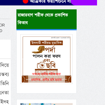
আম্রিকার ওয়াশিংটনে দাবানলে এলাকার পর এলাকা বা
রাজারবাগ শরীফ থেকে প্রকাশিত
কিতাব
 OR
ND
Previous
Next
 দিয়ে
তব্য
একই রানওয়েতে সামরিক-
বেসামরিক ফ্লাইট!
তিনি
নেতা
নাইদহ