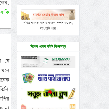
বলেন,
�
বাকি
পবিত্র যাকাত আদায় করলে সম্পদ কমেনা,
বরং বৃদ্ধি পায়।
বিশেষ ওয়েব সাইট লিংকসমূহ
ন যে
 মনে
াবেক
তিনি।
নপির
ে না