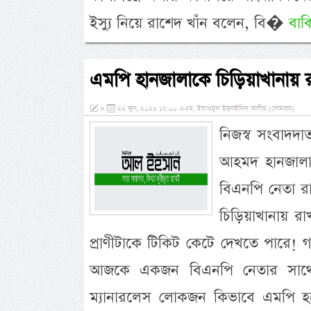
ইস্যু নিয়ে রাশেদ খাঁন বলেন, বি�
বাক
এমপি হানজালাকে চিড়িয়াখানায় র
»
২২ জুন, ২০২৬ ১২:০০ এএম, ইয়াওমুল ইছনাইনিল আযীম (সোমবার)
নিজস্ব সংবাদদা
আহমদ হানজালাক
বিএনপি নেতা র
চিড়িয়াখানায় রা
প্রাণীটাকে টিকিট কেটে দেখতে পারে!
আজকে একজন বিএনপি নেতার সাথে 
ম্যানারলেস লোকজন কিভাবে এমপি হ