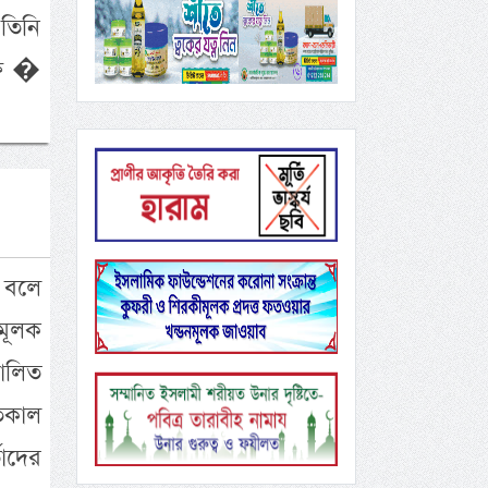
 তিনি
্ষ �
া বলে
মূলক
ালিত
গতকাল
াদের