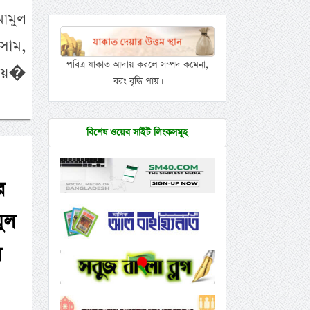
সাম,
পবিত্র যাকাত আদায় করলে সম্পদ কমেনা,
সাইয়�
বরং বৃদ্ধি পায়।
বিশেষ ওয়েব সাইট লিংকসমূহ
র
ুল
র