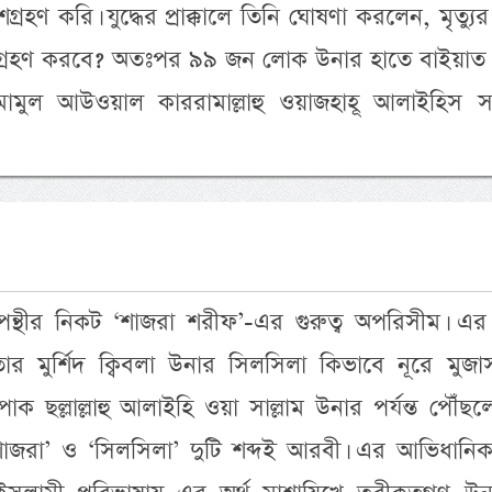
রহণ করি। যুদ্ধের প্রাক্কালে তিনি ঘোষণা করলেন, মৃত্যুর
ত গ্রহণ করবে? অতঃপর ৯৯ জন লোক উনার হাতে বাইয়াত 
ামুল আউওয়াল কাররামাল্লাহু ওয়াজহাহূ আলাইহিস স
্থীর নিকট ‘শাজরা শরীফ’-এর গুরুত্ব অপরিসীম। এর দ
 তার মুর্শিদ ক্বিবলা উনার সিলসিলা কিভাবে নূরে মুজ
র পাক ছল্লাল্লাহু আলাইহি ওয়া সাল্লাম উনার পর্যন্ত পৌঁছ
শাজরা’ ও ‘সিলসিলা’ দুটি শব্দই আরবী। এর আভিধানিক 