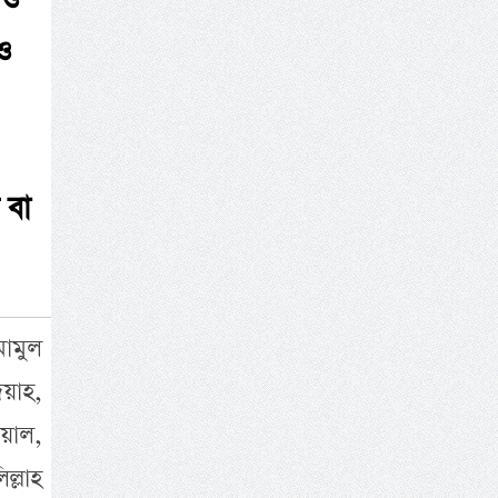
াও
ও
 বা
মামুল
দয়াহ,
য়াল,
্লাহ