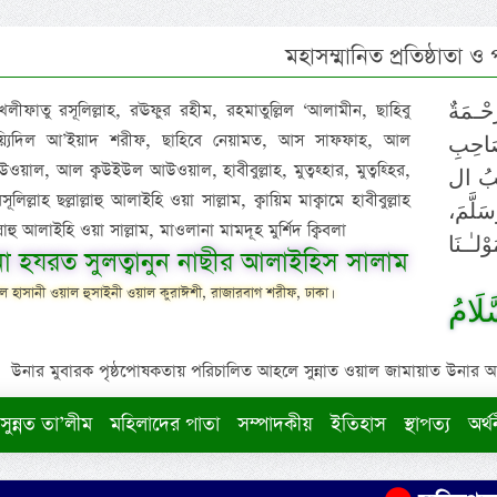
মহাসম্মানিত প্রতিষ্ঠাতা ও
 খলীফাতু রসূলিল্লাহ, রঊফুর রহীম, রহমাতুল্লিল ‘আলামীন, ছাহিবু
حْـمَةٌ
াইয়্যিদিল আ’ইয়াদ শরীফ, ছাহিবে নেয়ামত, আস সাফফাহ, আল
صَاحِبِ
ওয়াল, আল ক্বউইউল আউওয়াল, হাবীবুল্লাহ, মুত্বহ্হার, মুত্বহ্হির,
ِيْبُ ال
িল্লাহ ছল্লাল্লাহু আলাইহি ওয়া সাল্লাম, ক্বায়িম মাক্বামে হাবীবুল্লাহ
سَلَّمَ
াল্লাহু আলাইহি ওয়া সাল্লাম, মাওলানা মামদূহ মুর্শিদ ক্বিবলা
لـٰـنَا
ুনা হযরত সুলত্বানুন নাছীর আলাইহিস সালাম
 হাসানী ওয়াল হুসাইনী ওয়াল কুরাঈশী, রাজারবাগ শরীফ, ঢাকা।
لَامُ
উনার মুবারক পৃষ্ঠপোষকতায় পরিচালিত আহলে সুন্নাত ওয়াল জামায়াত উনার আক্বীদ
সুন্নত তা’লীম
মহিলাদের পাতা
সম্পাদকীয়
ইতিহাস
স্থাপত্য
অর্থ