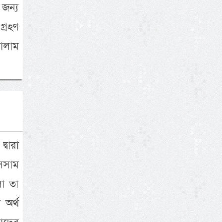
 জন্য
গ্রহণ
ালাম
্বারা
াসসাম
লো তা
অর্থ