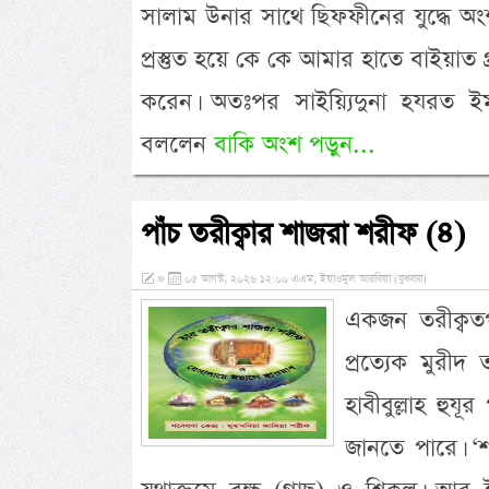
সালাম উনার সাথে ছিফফীনের যুদ্ধে অংশগ্
প্রস্তুত হয়ে কে কে আমার হাতে বাইয়া
করেন। অতঃপর সাইয়্যিদুনা হযরত ইম
বললেন
বাকি অংশ পড়ুন...
পাঁচ তরীক্বার শাজরা শরীফ (৪)
»
০৫ আগস্ট, ২০২৬ ১২:০০ এএম, ইয়াওমুল আরবিয়া (বুধবার)
একজন তরীক্বতপন
প্রত্যেক মুরীদ
হাবীবুল্লাহ হুযূ
জানতে পারে। ‘