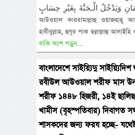
بِالْاِيْـمَانِ وَيَدْخُلُ الْـجَنَّةَ بِغَيْرِ حِسَابٍ. অর্থ : আমীরুল মু’মিনীন সাইয়্যিদ
আউওয়াল কাররামাল্লাহু ওয়াজহাহূ আ
হাবীবুল্লাহ, হুযূর পাক ছল্লাল্লাহু আলা
বাকি অংশ পড়ুন...
বাংলাদেশে সাইয়্যিদু সাইয়্যিদিশ
রবীউল আউওয়াল শরীফ মাস উনা
শরীফ ১৪৪৮ হিজরী, ১৪ই ছালিছ
খামীস (বৃহস্পতিবার) দিবাগত সন
শাসকদের জন্য ফরয হচ্ছে- যথেষ্ট