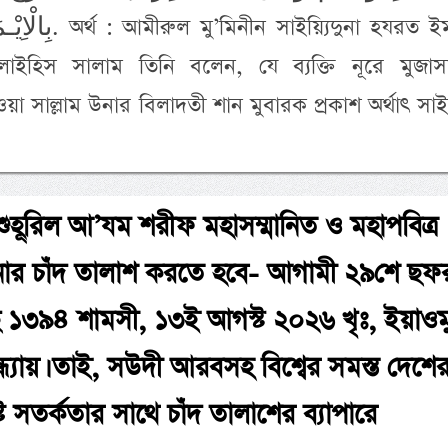
ুনা হযরত ইমামুল
লাইহিস সালাম তিনি বলেন, যে ব্যক্তি নূরে মুজাস
ইহি ওয়া সাল্লাম উনার বিলাদতী শান মুবারক প্রকাশ অর্থাৎ 
 শুহূরিল আ’যম শরীফ মহাসম্মানিত ও মহাপবিত্র
র চাঁদ তালাশ করতে হবে- আগামী ২৯শে ছফ
 ১৩৯৪ শামসী, ১৩ই আগস্ট ২০২৬ খৃঃ, ইয়াওম
্ধ্যায়। তাই, সউদী আরবসহ বিশ্বের সমস্ত দেশে
 সতর্কতার সাথে চাঁদ তালাশের ব্যাপারে