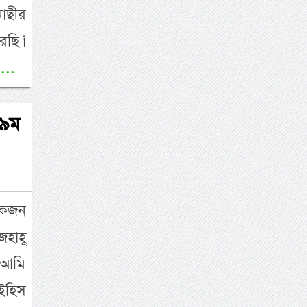
নাছীর
ছি।’
...
(৯ম
একজন
হাহূ
 আমি
ইহিস