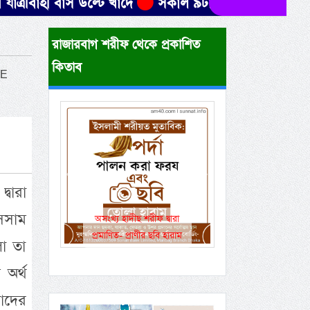
 বাস উল্টে খাদে
সকাল ৯টার মধ্যে যেসব জেলায় ৬০ কিমি
রাজারবাগ শরীফ থেকে প্রকাশিত
কিতাব
KE
Previous
Next
্বারা
াসসাম
একই রানওয়েতে সামরিক-
বেসামরিক ফ্লাইট!
লো তা
অর্থ
াদের