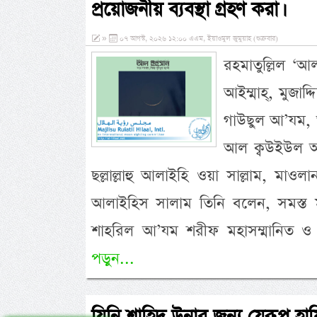
প্রয়োজনীয় ব্যবস্থা গ্রহণ করা।
»
০৭ আগস্ট, ২০২৬ ১২:০০ এএম, ইয়াওমুল জুমুয়াহ (শুক্রবার)
রহমাতুল্লিল ‘আ
আইম্মাহ্, মুজাদ
গাউছুল আ’যম, 
আল ক্বউইউল আউ
ছল্লাল্লাহু আলাইহি ওয়া সাল্লাম, মাওলান
আলাইহিস সালাম তিনি বলেন, সমস্ত মাস
শাহরিল আ’যম শরীফ মহাসম্মানিত ও
পড়ুন...