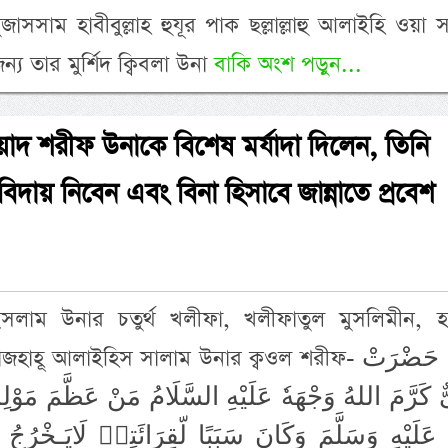
সসাম হাবীবুল্লাহ হুযূর পাক ছল্লাল্লাহু আলাইহি ওয়া সা
্য তার মুর্শিদ ক্বিবলা উনা
বাকি অংশ পড়ুন...
ইয়াদ শরীফ উনাকে বিশেষ মর্যাদা দিলেন, তিনি
িদায় নিবেন এবং বিনা হিসাবে জান্নাতে প্রবেশ
ন ইসলাম উনার চতুর্থ খলীফা, খলীফাতুল মুসলিমীন, 
হাহূ আলাইহিস সালাম উনার ক্বওল শরীফ- قَالَ حَضْرَتْ
ٌ كَرَّمَ اللهُ وَجْهَهٗ عَلَيْهِ السَّلَامُ مَنْ عَظَّمَ مَوْلِ
عَلَيْهِ وَسَلَّمَ وَكَانَ سَبَبًا لّقِرَائَتِهٖ لَايَـخْرُجُ مِن