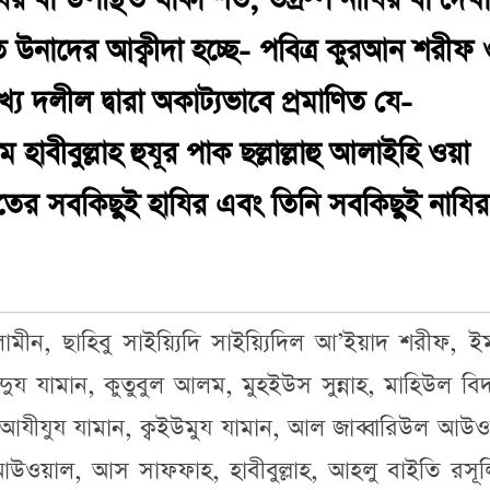
ির বা উপস্থিত থাকা শর্ত, তদ্রুপ নাযির বা দেখ
ত উনাদের আক্বীদা হচ্ছে- পবিত্র কুরআন শরীফ 
য দলীল দ্বারা অকাট্যভাবে প্রমাণিত যে-
 হাবীবুল্লাহ হুযূর পাক ছল্লাল্লাহু আলাইহি ওয়া
বাতের সবকিছুই হাযির এবং তিনি সবকিছুই নাযির
লামীন, ছাহিবু সাইয়্যিদি সাইয়্যিদিল আ’ইয়াদ শরীফ, ই
্দিদুয যামান, কুতুবুল আলম, মুহইউস সুন্নাহ, মাহিউল বি
আযীযুয যামান, ক্বইউমুয যামান, আল জাব্বারিউল আউও
ওয়াল, আস সাফফাহ, হাবীবুল্লাহ, আহলু বাইতি রসূলিল