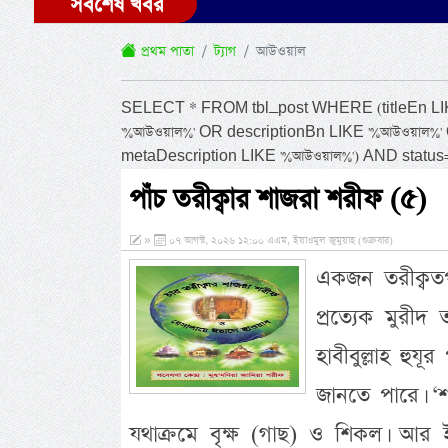
সর্বশেষ খবর
প্রথম পাতা
ট্যাগ
আউওয়াল
SELECT * FROM tbl_post WHERE (titleEn LIKE
'%আউওয়াল%' OR descriptionBn LIKE '%আউওয়াল%
metaDescription LIKE '%আউওয়াল%') AND stat
পাঁচ তরীক্বার শাজরা শরীফ (৫)
»
০৭ আগস্ট, ২০২৬ ১২:০০ এএম, ইয়াওমুল জুমুয়াহ (শুক্রবার)
একজন তরীক্বতপন
প্রত্যেক মুরীদ
হাবীবুল্লাহ হুযূ
জানতে পারে। ‘
যথাক্রমে বৃক্ষ (গাছ) ও শিকল। আর 