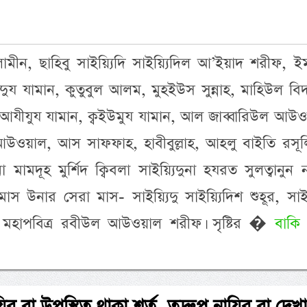
লামীন, ছাহিবু সাইয়্যিদি সাইয়্যিদিল আ’ইয়াদ শরীফ, ই
্দিদুয যামান, কুতুবুল আলম, মুহইউস সুন্নাহ, মাহিউল বি
আযীযুয যামান, ক্বইউমুয যামান, আল জাব্বারিউল আউও
ওয়াল, আস সাফফাহ, হাবীবুল্লাহ, আহলু বাইতি রসূলিল
া মামদূহ মুর্শিদ ক্বিবলা সাইয়্যিদুনা হযরত সুলত্বানুন 
 উনার সেরা মাস- সাইয়্যিদু সাইয়্যিদিশ শুহূর, সাইয়
 মহাপবিত্র রবীউল আউওয়াল শরীফ। সৃষ্টির �
বাকি