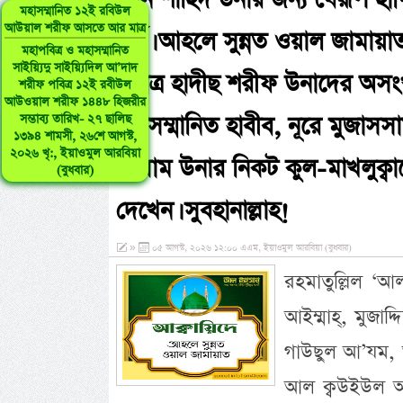
যিনি শাহিদ উনার জন্য যেরূপ হায
মহাসম্মানিত ১২ই রবিউল
আউয়াল শরীফ আসতে আর মাত্র
শর্ত। আহলে সুন্নত ওয়াল জামায়া
মহাপবিত্র ও মহাসম্মানিত
সাইয়্যিদু সাইয়্যিদিল আ’দাদ
পবিত্র হাদীছ শরীফ উনাদের অসংখ্
শরীফ পবিত্র ১২ই রবীউল
আউওয়াল শরীফ ১৪৪৮ হিজরীর
সম্ভাব্য তারিখ- ২৭ ছালিছ
মহাসম্মানিত হাবীব, নূরে মুজাসসাম
১৩৯৪ শামসী, ২৬শে আগস্ট,
২০২৬ খৃ:, ইয়াওমুল আরবিয়া
সাল্লাম উনার নিকট কুল-মাখলুক্
(বুধবার)
দেখেন। সুবহানাল্লাহ!
»
০৫ আগস্ট, ২০২৬ ১২:০০ এএম, ইয়াওমুল আরবিয়া (বুধবার)
রহমাতুল্লিল ‘আ
আইম্মাহ্, মুজাদ
গাউছুল আ’যম, 
আল ক্বউইউল আউ