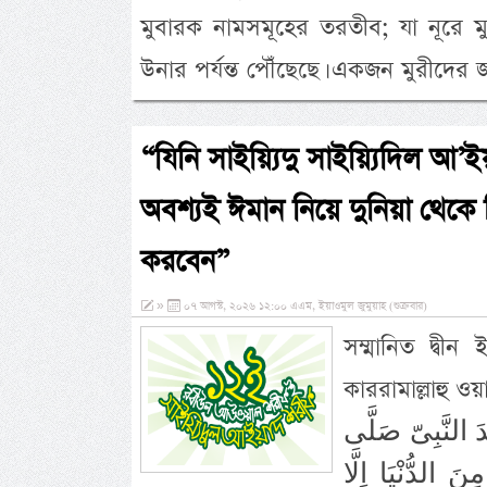
মুবারক নামসমূহের তরতীব; যা নূরে মুজা
উনার পর্যন্ত পৌঁছেছে। একজন মুরীদের জন
“যিনি সাইয়্যিদু সাইয়্যিদিল আ’
অবশ্যই ঈমান নিয়ে দুনিয়া থেকে ব
করবেন”
»
০৭ আগস্ট, ২০২৬ ১২:০০ এএম, ইয়াওমুল জুমুয়াহ (শুক্রবার)
সম্মানিত দ্বী
কাররামাল্লাহু ওয়াজ
دَ النَّبِىّ صَلَّى
َ الدُّنْيَا اِلَّا