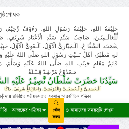
 পৃষ্ঠপোষক
خَلِيْفَةُ اللهِ، خَلِيْفَةُ رَسُوْلِ اللهِ، رَءُوْفٌ رَّحِيْمٌ، رَ
لِّلْعَالَـمِيْـنَ، صَاحِبُ سَيِّدِ سَيِّدِ الْاَعْيَادِ شَرِيْفٍ، 
نِعْمَتْ، اَلسَّفَّا حُ، اَلْـجَبَّارِىُّ الْاَوَّلُ، اَلْـقَوِىُّ الْاَوَّلُ، حَب
لهِ، مُطَهِّرٌ، اَهْلُ بَــيْتِ رَسُوْلِ اللهِ صَلَّى اللهُ عَلَيْهِ وَ،
قَائِمُ مَقَامِ حَبِيْبِ اللهِ صَلَّى اللهُ عَلَيْهِ وَسَلَّمَ، مَوْ
مَـمْدُوْحْ مُرْشِدْ قِـبْـلَةْ
سَيِّدُنَا حَضْرَتْ سُلْطَانٌ نَّصِيْـرٌ عَلَيْهِ السَّ
اَلْـحَسَنِـىُّ وَالْـحُسَيْنِـىُّ وَالْقُرَيْشِىُّ، رَاجَارْبَاغُ شَرِيْفٌ، دَاكَا
ায় প্রতিষ্ঠিত শরীয়তসম্মত একমাত্র আন্তর্জাতিক পত্রিকা
নীতি
আজকের পত্রিকা
নামাজের সময়সুচি দেখুন
খোঁজ
করুন