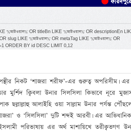
ফরিদপুরে যাত্রীবাহী
 '%আউওয়াল%' OR titleBn LIKE '%আউওয়াল%' OR descriptionEn LI
' OR slug LIKE '%আউওয়াল%' OR metaTag LIKE '%আউওয়াল%' OR
us=1 ORDER BY id DESC LIMIT 0,12
্থীর নিকট ‘শাজরা শরীফ’-এর গুরুত্ব অপরিসীম। এর দ
 তার মুর্শিদ ক্বিবলা উনার সিলসিলা কিভাবে নূরে মুজ
র পাক ছল্লাল্লাহু আলাইহি ওয়া সাল্লাম উনার পর্যন্ত পৌঁছ
শাজরা’ ও ‘সিলসিলা’ দুটি শব্দই আরবী। এর আভিধানিক 
ইসলামী পরিভাষায় এর অর্থ মাশায়িখে তরীক্বতগণ উন