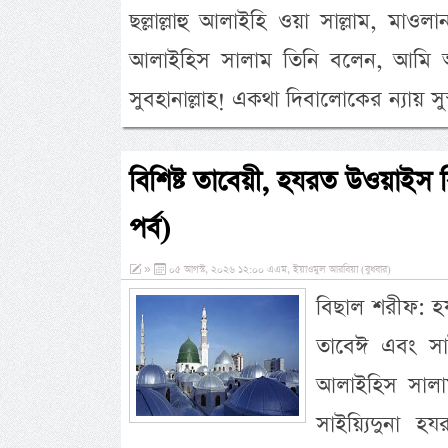
ছল্লাল্লাহু আলাইহি ওয়া সাল্লাম, মাওলান
আলাইহিস সালাম তিনি বলেন, আমি আপন
সুবহানাল্লাহ! একথা দিবালোকের ন্যায় স
বিশিষ্ট তাবেয়ী, হযরত উওয়াইস 
পর্ব)
»
০৫ আগস্ট, ২০২৬ ১২:০০ এএম, ইয়াওমুল আরবিয়া (বুধবার)
বিছাল শরীফ: হ
তাবেঈ এবং সাই
আলাইহিস সালাম
সাইয়্যিদুনা হ