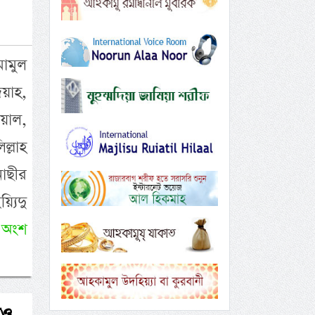
মামুল
দয়াহ,
য়াল,
্লাহ
নাছীর
্যিদু
 অংশ