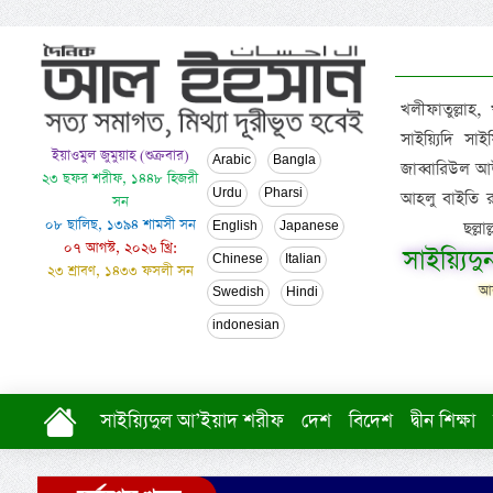
খলীফাতুল্লাহ,
সাইয়্যিদি স
ইয়াওমুল জুমুয়াহ (শুক্রবার)
Arabic
Bangla
জাব্বারিউল আউ
২৩ ছফর শরীফ, ১৪৪৮ হিজরী
Urdu
Pharsi
আহলু বাইতি রসূল
সন
০৮ ছালিছ, ১৩৯৪ শামসী সন
ছল্ল
English
Japanese
০৭ আগস্ট, ২০২৬ খ্রি:
সাইয়্যিদ
Chinese
Italian
২৩ শ্রাবণ, ১৪৩৩ ফসলী সন
আল
Swedish
Hindi
indonesian
সাইয়্যিদুল আ’ইয়াদ শরীফ
দেশ
বিদেশ
দ্বীন শিক্ষা