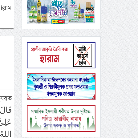
ল্লাম
হযরত
عَلِىّ
اللهُ 