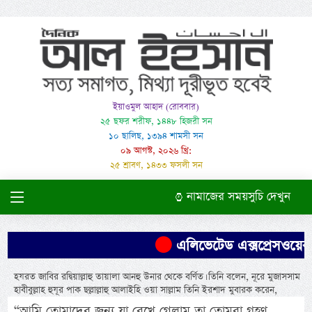
ইয়াওমুল আহাদ (রোববার)
২৫ ছফর শরীফ, ১৪৪৮ হিজরী সন
১০ ছালিছ, ১৩৯৪ শামসী সন
০৯ আগস্ট, ২০২৬ খ্রি:
২৫ শ্রাবণ, ১৪৩৩ ফসলী সন
নামাজের সময়সুচি দেখুন
এলিভেটেড এক্সপ্রেসওয়ের পি
হযরত জাবির রদ্বিয়াল্লাহু তায়ালা আনহু উনার থেকে বর্ণিত। তিনি বলেন, নূরে মুজাসসাম
হাবীবুল্লাহ হুযূর পাক ছল্লাল্লাহু আলাইহি ওয়া সাল্লাম তিনি ইরশাদ মুবারক করেন,
“আমি তোমাদের জন্য যা রেখে গেলাম তা তোমরা গ্রহণ