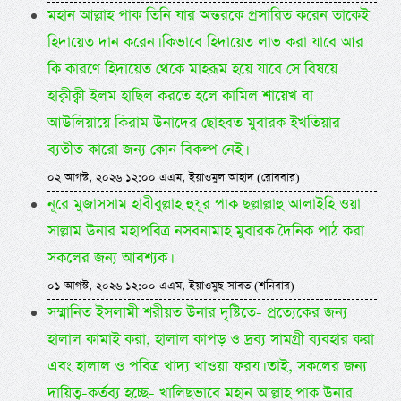
মহান আল্লাহ পাক তিনি যার অন্তরকে প্রসারিত করেন তাকেই
হিদায়েত দান করেন। কিভাবে হিদায়েত লাভ করা যাবে আর
কি কারণে হিদায়েত থেকে মাহরূম হয়ে যাবে সে বিষয়ে
হাক্বীক্বী ইলম হাছিল করতে হলে কামিল শায়েখ বা
আউলিয়ায়ে কিরাম উনাদের ছোহবত মুবারক ইখতিয়ার
ব্যতীত কারো জন্য কোন বিকল্প নেই।
০২ আগস্ট, ২০২৬ ১২:০০ এএম, ইয়াওমুল আহাদ (রোববার)
নূরে মুজাসসাম হাবীবুল্লাহ হুযূর পাক ছল্লাল্লাহু আলাইহি ওয়া
সাল্লাম উনার মহাপবিত্র নসবনামাহ মুবারক দৈনিক পাঠ করা
সকলের জন্য আবশ্যক।
০১ আগস্ট, ২০২৬ ১২:০০ এএম, ইয়াওমুছ সাবত (শনিবার)
সম্মানিত ইসলামী শরীয়ত উনার দৃষ্টিতে- প্রত্যেকের জন্য
হালাল কামাই করা, হালাল কাপড় ও দ্রব্য সামগ্রী ব্যবহার করা
এবং হালাল ও পবিত্র খাদ্য খাওয়া ফরয। তাই, সকলের জন্য
দায়িত্ব-কর্তব্য হচ্ছে- খালিছভাবে মহান আল্লাহ পাক উনার