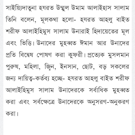
সাইয়্যিদাতুনা হযরত উম্মুল উমাম আলাইহাস সালাম
তিনি বলেন, মূলকথা হলো- হযরত আহলু বাইত
শরীফ আলাইহিমুস সালাম উনারাই হিদায়েতের মূল
এবং ভিত্তি। উনাদের মুহব্বত ঈমান আর উনাদের
প্রতি বিদ্বেষ পোষণ করা কুফরী। প্রত্যেক মুসলমান
পুরুষ, মহিলা, জ্বিন, ইনসান, ছোট, বড় সকলের
জন্য দায়িত্ব-কর্তব্য হচ্ছে- হযরত আহলু বাইত শরীফ
আলাইহিমুস সালাম উনাদেরকে সর্বাধিক মুহব্বত
করা এবং সর্বক্ষেত্রে উনাদেরকে অনুসরণ-অনুকরণ
করা।