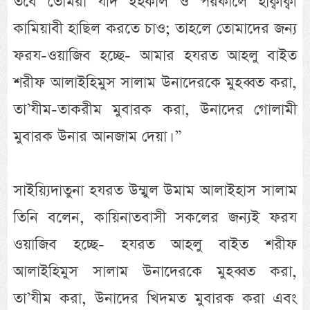
তবে তোমরা যদি ইহকাল ও পরকালে হাক্বীক্বী
কামিয়াবী হাছিল করতে চাও; তাহলে তোমাদের জন্য
ফরয-ওয়াজিব হচ্ছে- আমার হযরত আহলু বাইত
শরীফ আলাইহিমুস সালাম উনাদেরকে মুহব্বত করা,
তা’যীম-তাকরীম মুবারক করা, উনাদের গোলামী
মুবারক উনার আনজাম দেয়া। ”
সাইয়্যিদাতুনা হযরত উম্মুল উমাম আলাইহাস সালাম
তিনি বলেন, কায়িনাতবাসী সকলের জন্যই ফরয
ওয়াজিব হচ্ছে- হযরত আহলু বাইত শরীফ
আলাইহিমুস সালাম উনাদেরকে মুহব্বত করা,
তা’যীম করা, উনাদের খিদমত মুবারক করা এবং