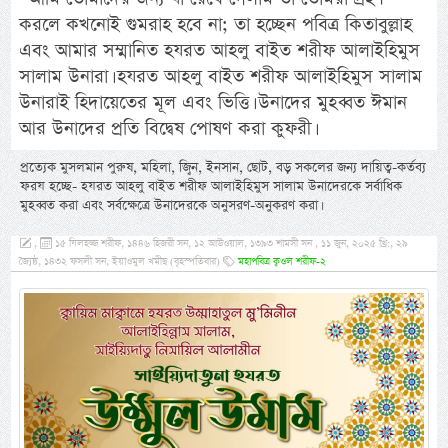
করলে কখনোই গুমরাহ হবে না; তা হচ্ছেন পবিত্র কিতাবুল্লাহ
এবং আমার সম্মানিত হযরত আহলু বাইত শরীফ আলাইহিমুস
সালাম উনারা। হযরত আহলু বাইত শরীফ আলাইহিমুস সালাম
উনারাই হিদায়েতের মূল এবং ভিত্তি। উনাদের মুহব্বত ঈমান
আর উনাদের প্রতি বিদ্বেষ পোষণ করা কুফরী।
প্রত্যেক মুসলমান পুরুষ, মহিলা, জ্বিন, ইনসান, ছোট, বড় সকলের জন্য দায়িত্ব-কর্তব্য
ফরয হচ্ছে- হযরত আহলু বাইত শরীফ আলাইহিমুস সালাম উনাদেরকে সর্বাধিক
মুহব্বত করা এবং সর্বক্ষেত্রে উনাদেরকে অনুসরণ-অনুকরণ করা।
,
১৫ যিলহজ্জ শরীফ, ১৪৪৬ হিজরী সন, ১২ আউওয়াল, ১৩৯৩ শামসী সন , ১১ জুন, ২০২৫ খ্রি:, ২৯
জ্যৈষ্ঠ, ১৪৩২ ফসলী সন, ইয়াওমুল খমীছ (বৃহস্পতিবার)
মহাপবিত্র ক্বওল শরীফ-২