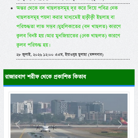
অন্তর থেকে বদ খাছলতসমূহ দূর করে দিয়ে পবিত্র নেক
খাছলতসমূহ পয়দা করার মাধ্যমেই হাক্বীক্বী ইছলাহ বা
পরিশুদ্ধতা লাভ সম্ভব। মুহলিকাতের (বদ খাছলত) কারণে
ক্বলব বিনষ্ট হয়। আর মুনজিয়াতের (নেক খাছলত) কারণে
ক্বলব পরিশুদ্ধ হয়।
২৮ জুলাই, ২০২৬ ১২:০০ এএম, ইয়াওমুছ ছুলাছা (মঙ্গলবার)
রাজারবাগ শরীফ থেকে প্রকাশিত কিতাব
Previous
Next