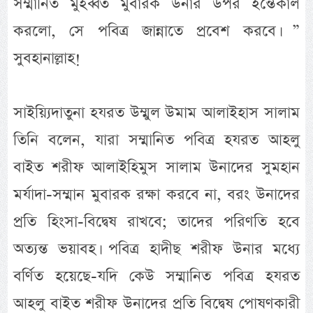
সম্মানিত মুহব্বত মুবারক উনার উপর ইন্তেকাল
করলো, সে পবিত্র জান্নাতে প্রবেশ করবে। ”
সুবহানাল্লাহ!
সাইয়্যিদাতুনা হযরত উম্মুল উমাম আলাইহাস সালাম
তিনি বলেন, যারা সম্মানিত পবিত্র হযরত আহলু
বাইত শরীফ আলাইহিমুস সালাম উনাদের সুমহান
মর্যাদা-সম্মান মুবারক রক্ষা করবে না, বরং উনাদের
প্রতি হিংসা-বিদ্বেষ রাখবে; তাদের পরিণতি হবে
অত্যন্ত ভয়াবহ। পবিত্র হাদীছ শরীফ উনার মধ্যে
বর্ণিত হয়েছে-যদি কেউ সম্মানিত পবিত্র হযরত
আহলু বাইত শরীফ উনাদের প্রতি বিদ্বেষ পোষণকারী