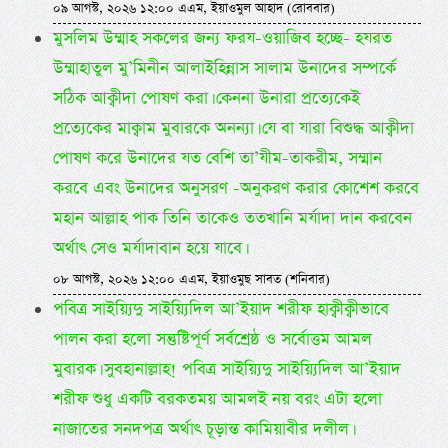
০৯ আগস্ট, ২০২৬ ১২:০০ এএম, ইয়াওমুল আহাদ (রোববার)
মুসলিম উম্মাহ সকলের জন্য ফরয-ওয়াজিব হচ্ছে- হযরত
উম্মাহাতুল মু’মিনীন আলাইহিন্নাস সালাম উনাদের সম্পর্কে
সঠিক আক্বীদা পোষণ করা। কেননা উনারা প্রত্যেকেই
প্রত্যেকের মাক্বাম মুবারকে অনন্যা। যে বা যারা বিশুদ্ধ আক্বীদা
পোষণ করে উনাদের যত বেশি তা’যীম-তাকরীম, সম্মান
করবে এবং উনাদের অনুসরণ -অনুকরণ করার কোশেশ করবে
মহান আল্লাহ পাক তিনি তাকেও ততখানি মর্যাদা দান করবেন
অর্থাৎ সেও মর্যাদাবান হয়ে যাবে।
০৮ আগস্ট, ২০২৬ ১২:০০ এএম, ইয়াওমুছ সাবত (শনিবার)
পবিত্র সাইয়্যিদু সাইয়্যিদিল আ’ইয়াদ শরীফ হাক্বীক্বীভাবে
পালন করা হলো সন্তুষ্টিপূর্ণ সর্বশ্রেষ্ঠ ও সর্বোত্তম আমল
মুবারক। সুবহানাল্লাহ! পবিত্র সাইয়্যিদু সাইয়্যিদিল আ’ইয়াদ
শরীফ শুধু একটি বরকতময় আমলই নয় বরং এটা হলো
নাজাতের সনদপত্র অর্থাৎ চূড়ান্ত কামিয়াবীর দলীল।