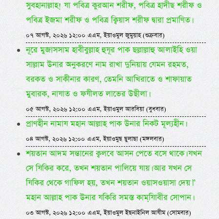
সুবহানাল্লাহ! যা পবিত্র কুরআন শরীফ, পবিত্র হাদীছ শরীফ ও
পবিত্র ইজমা শরীফ ও পবিত্র ক্বিয়াস শরীফ দ্বারা প্রমাণিত।
০৭ আগস্ট, ২০২৬ ১২:০০ এএম, ইয়াওমুল জুমুয়াহ (শুক্রবার)
নূরে মুজাসসাম হাবীবুল্লাহ হুযূর পাক ছল্লাল্লাহু আলাইহি ওয়া
সাল্লাম উনার অনুকরণে নাম রাখা দুনিয়ায় যেমন রহমত,
বরকত ও সাকীনার কারণ, তেমনি আখিরাতে ও শাফায়াত
মুবারক, নাযাত ও ফযীলত লাভের উছীলা।
০৫ আগস্ট, ২০২৬ ১২:০০ এএম, ইয়াওমুল আরবিয়া (বুধবার)
প্রাণহীন নামায মহান আল্লাহ পাক উনার নিকট মূল্যহীন।
০৪ আগস্ট, ২০২৬ ১২:০০ এএম, ইয়াওমুছ ছুলাছা (মঙ্গলবার)
শয়তান আদম সন্তানের ক্বলবে আসন পেতে বসে থাকে। যখন
সে যিকির করে, তখন শয়তান পালিয়ে যায়। আর যখন সে
যিকির থেকে গাফিল হয়, তখন শয়তান ওয়াসওয়াসা দেয়।”
মহান আল্লাহ পাক উনার যকিরি সমস্ত কামযি়াবীর সোপান।
০৩ আগস্ট, ২০২৬ ১২:০০ এএম, ইয়াওমুল ইছনাইনিল আযীম (সোমবার)