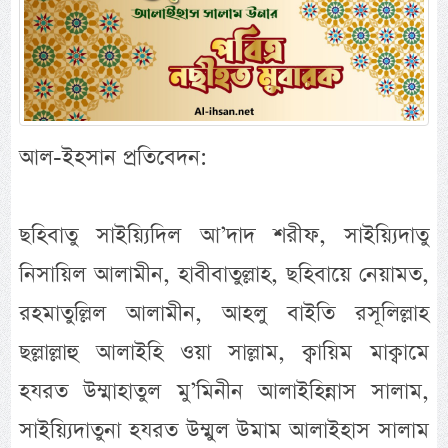
আল-ইহসান প্রতিবেদন:
ছহিবাতু সাইয়্যিদিল আ’দাদ শরীফ, সাইয়্যিদাতু
নিসায়িল আলামীন, হাবীবাতুল্লাহ, ছহিবায়ে নেয়ামত,
রহমাতুল্লিল আলামীন, আহলু বাইতি রসূলিল্লাহ
ছল্লাল্লাহু আলাইহি ওয়া সাল্লাম, ক্বায়িম মাক্বামে
হযরত উম্মাহাতুল মু’মিনীন আলাইহিন্নাস সালাম,
সাইয়্যিদাতুনা হযরত উম্মুল উমাম আলাইহাস সালাম