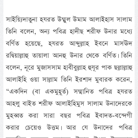
সাইয়্যিদাতুনা হযরত উম্মুল উমাম আলাইহাস সালাম
তিনি বলেন, অন্য পবিত্র হাদীছ শরীফ উনার মধ্যে
বর্ণিত হয়েছে, হযরত আব্দুল্লাহ ইবনে মাসঊদ
রদ্বিয়াল্লাহু তায়ালা আনহু উনার থেকে বর্ণিত। তিনি
বলেন, নূরে মুজাসসাম হাবীবুল্লাহ হুযূর পাক ছল্লাল্লাহু
আলাইহি ওয়া সাল্লাম তিনি ইরশাদ মুবারক করেন,
“একদিন (বা একমুহূর্ত) সম্মানিত পবিত্র হযরত
আহলু বাইত শরীফ আলাইহিমুস সালাম উনাদেরকে
মুহব্বত করা সারা বছর পবিত্র ইবাদত-বন্দেগী
করার চেয়েও উত্তম। আর যে উনাদের পবিত্র