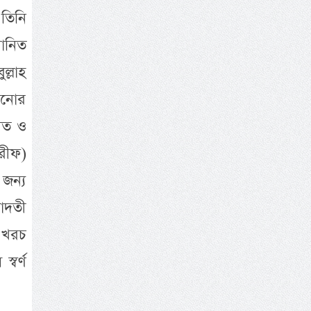
 তিনি
মানিত
্লাহ
য়ানোর
নিত ও
শরীফ)
জন্য
লাদতী
 খরচ
্বর্ণ