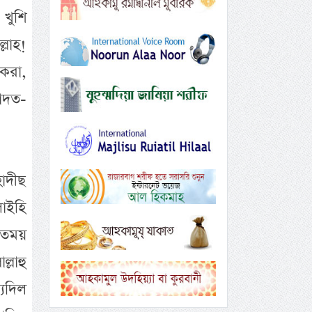
 খুশি
্লাহ!
করা,
াদত-
াদীছ
লাইহি
কতময়
্লাহু
যিদিল