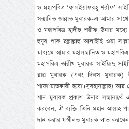
ও মহাপবিত্র ‘ফালইয়াফরহূ শরীফ’ সাইয়
সম্মানিত জান্নাত মুবারক-এ আমার সাথে 
ও মহাপবিত্র হাদীছ শরীফ উনার মধ্যে
হুযূর পাক ছল্লাল্লাহু আলাইহি ওয়া সা
মাধ্যমে আমার মহাসম্মানিত ও মহাপবিত
মহাপবিত্র তারীখ মুবারক সাইয়্যিদু সা
রাত্র মুবারক (এবং দিবস মুবারক) 
শাফা‘য়াতকারী হবো। সুবহানাল্লাহ! আর 
শান মুবারক প্রকাশ উনার সম্মানার্
করবেন, ঐ ব্যক্তি তিনি মহান আল্লাহ প
দান করার ফযীলত মুবারক লাভ করবেন। স