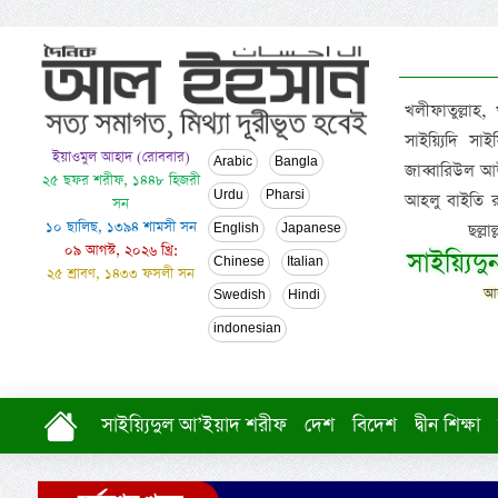
খলীফাতুল্লাহ,
সাইয়্যিদি স
ইয়াওমুল আহাদ (রোববার)
Arabic
Bangla
জাব্বারিউল আউ
২৫ ছফর শরীফ, ১৪৪৮ হিজরী
Urdu
Pharsi
আহলু বাইতি রসূল
সন
১০ ছালিছ, ১৩৯৪ শামসী সন
ছল্ল
English
Japanese
০৯ আগস্ট, ২০২৬ খ্রি:
সাইয়্যিদ
Chinese
Italian
২৫ শ্রাবণ, ১৪৩৩ ফসলী সন
আল
Swedish
Hindi
indonesian
সাইয়্যিদুল আ’ইয়াদ শরীফ
দেশ
বিদেশ
দ্বীন শিক্ষা