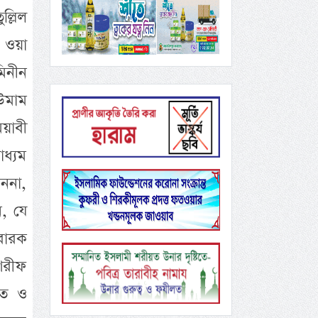
ল্লিল
ি ওয়া
িনীন
উমাম
িয়াবী
াধ্যম
েননা,
ন, যে
বারক
শরীফ
িত ও