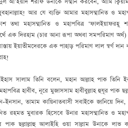
যিদুল আ’ইয়াদ শরীফ উনাকে সম্মান করবেন, আমি ক্বিয়া
বহানাল্লাহ! আর যে ব্যক্তি আমার মহাসম্মানিত ও মহাপ
াশ তথা মহাসম্মানিত ও মহাপবিত্র ‘ফালইয়াফরহূ শ
ার্থে এক দিরহাম (চার আনা রূপা অথবা সমপরিমাণ অর্থ
াস্তায় ইয়াতীমদেরকে এক পাহাড় পরিমাণ লাল স্বর্ণ দান
লাহ!
লাইহাস সালাম তিনি বলেন, মহান আল্লাহ পাক তিনি ই
িত্র হাবীব, নূরে মুজাসসাম হাবীবুল্লাহ হুযূর পাক ছল্লাল
িন-ইনসান, তামাম কায়িনাতবাসী সবাইকে জানিয়ে দিন, 
নিত রহমত মুবারক হিসেবে উনার মহাসম্মানিত ও মহাপব
ুযূর পাক ছল্লাল্লাহু আলাইহি ওয়া সাল্লাম উনাকে লাভ