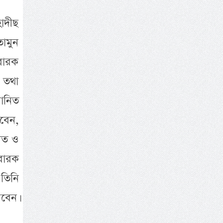
াদীছ
তামুন
ুবারক
স তথা
মানিত
বেন,
নিত ও
বারক
তিনি
বেন।