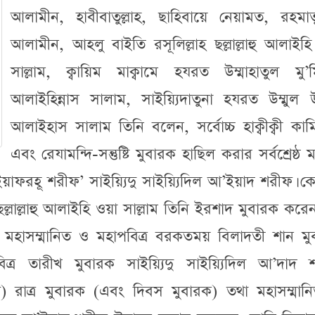
আলামীন, হাবীবাতুল্লাহ, ছাহিবায়ে নেয়ামত, রহমাতু
আলামীন, আহলু বাইতি রসূলিল্লাহ ছল্লাল্লাহু আলাইহ
সাল্লাম, ক্বায়িম মাক্বামে হযরত উম্মাহাতুল মু’ম
আলাইহিন্নাস সালাম, সাইয়্যিদাতুনা হযরত উম্মুল 
আলাইহাস সালাম তিনি বলেন, সর্বোচ্চ হাক্বীক্বী কাম
এবং রেযামন্দি-সন্তুষ্টি মুবারক হাছিল করার সর্বশ্রেষ্ঠ ম
ইয়াফরহূ শরীফ’ সাইয়্যিদু সাইয়্যিদিল আ’ইয়াদ শরীফ। ক
 ছল্লাল্লাহু আলাইহি ওয়া সাল্লাম তিনি ইরশাদ মুবারক করে
ার মহাসম্মানিত ও মহাপবিত্র বরকতময় বিলাদতী শান মু
িত্র তারীখ মুবারক সাইয়্যিদু সাইয়্যিদিল আ’দাদ 
ফ) রাত্র মুবারক (এবং দিবস মুবারক) তথা মহাসম্মান