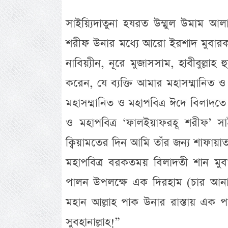
সাইয়্যিদাতুনা হযরত উম্মুল উমাম আল
শরীফ উনার মধ্যে আরো ইরশাদ মুবারক হ
নাবিয়্যীন, নূরে মুজাসসাম, হাবীবুল্লাহ 
করেন, যে ব্যক্তি আমার মহাসম্মানিত 
মহাসম্মানিত ও মহাপবিত্র ঈদে বিলাদতে রস
ও মহাপবিত্র ‘ফালইয়াফরহূ শরীফ’ সা
ক্বিয়ামতের দিন আমি তাঁর জন্য শাফায়াত
মহাপবিত্র বরকতময় বিলাদতী শান মুবা
পালন উপলক্ষে এক দিরহাম (চার আনা 
মহান আল্লাহ পাক উনার রাস্তায় এক প
সুবহানাল্লাহ!”