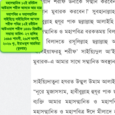
আ’ইয়াদ শরীফ উনাকে সম্মান করবেন, 
মহাসম্মানিত ১২ই রবিউল
আউয়াল শরীফ আসতে আর মাত্র
অবস্থান মুবারক করবেন।” সুবহানাল্
মহাপবিত্র ও মহাসম্মানিত
সাইয়্যিদু সাইয়্যিদিল আ’দাদ
হাবীবুল্লাহ হুযূর পাক ছল্লাল্লাহু আল
শরীফ পবিত্র ১২ই রবীউল
আউওয়াল শরীফ ১৪৪৮ হিজরীর
মহাসম্মানিত ও মহাপবিত্র বরকতময় বিলা
সম্ভাব্য তারিখ- ২৭ ছালিছ
১৩৯৪ শামসী, ২৬শে আগস্ট,
ঈদে বিলাদতে রসূলিল্লাহ ছল্লাল্লাহ
২০২৬ খৃ:, ইয়াওমুল আরবিয়া
(বুধবার)
‘ফালইয়াফরহূ শরীফ’ সাইয়্যিদুল আ’ই
মুবারক-এ আমার সাথে সম্মানিত অবস্থান
সাইয়্যিদাতুনা হযরত উম্মুল উমাম আলা
“নূরে মুজাসসাম, হাবীবুল্লাহ হুযূর পাক
ব্যক্তি আমার মহাসম্মানিত ও মহা
মহাসম্মানিত ও মহাপবিত্র ঈদে মীলাদে হাব