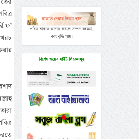
মতের
বিত্র
রীফ’
পবিত্র যাকাত আদায় করলে সম্পদ কমেনা,
) খরচ
বরং বৃদ্ধি পায়।
 করার
বিশেষ ওয়েব সাইট লিংকসমূহ
রশাদ
্লাহু
তারা
িত্র
 করতে