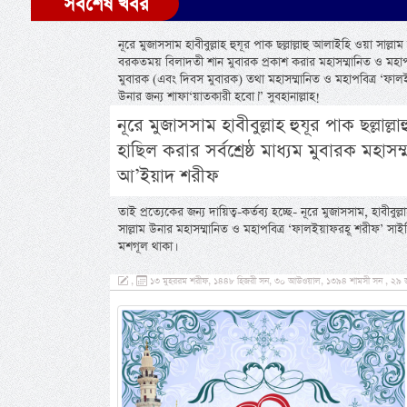
সর্বশেষ খবর
নূরে মুজাসসাম হাবীবুল্লাহ হুযূর পাক ছল্লাল্লাহু আলাইহি ওয়া সাল
বরকতময় বিলাদতী শান মুবারক প্রকাশ করার মহাসম্মানিত ও মহাপবি
মুবারক (এবং দিবস মুবারক) তথা মহাসম্মানিত ও মহাপবিত্র ‘ফাল
উনার জন্য শাফা‘য়াতকারী হবো।” সুবহানাল্লাহ!
নূরে মুজাসসাম হাবীবুল্লাহ হুযূর পাক ছল্লাল্লা
হাছিল করার সর্বশ্রেষ্ঠ মাধ্যম মুবারক মহাস
আ’ইয়াদ শরীফ
তাই প্রত্যেকের জন্য দায়িত্ব-কর্তব্য হচ্ছে- নূরে মুজাসসাম, হাবীবু
সাল্লাম উনার মহাসম্মানিত ও মহাপবিত্র ‘ফালইয়াফরহূ শরীফ’ সাই
মশগূল থাকা।
,
১৩ মুহররম শরীফ, ১৪৪৮ হিজরী সন, ৩০ আউওয়াল, ১৩৯৪ শামসী সন , ২৯ জ