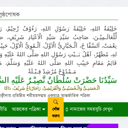
 পৃষ্ঠপোষক
خَلِيْفَةُ اللهِ، خَلِيْفَةُ رَسُوْلِ اللهِ، رَءُوْفٌ رَّحِيْمٌ، رَ
لِّلْعَالَـمِيْـنَ، صَاحِبُ سَيِّدِ سَيِّدِ الْاَعْيَادِ شَرِيْفٍ، 
نِعْمَتْ، اَلسَّفَّا حُ، اَلْـجَبَّارِىُّ الْاَوَّلُ، اَلْـقَوِىُّ الْاَوَّلُ، حَب
لهِ، مُطَهِّرٌ، اَهْلُ بَــيْتِ رَسُوْلِ اللهِ صَلَّى اللهُ عَلَيْهِ وَ،
قَائِمُ مَقَامِ حَبِيْبِ اللهِ صَلَّى اللهُ عَلَيْهِ وَسَلَّمَ، مَوْ
مَـمْدُوْحْ مُرْشِدْ قِـبْـلَةْ
سَيِّدُنَا حَضْرَتْ سُلْطَانٌ نَّصِيْـرٌ عَلَيْهِ السَّ
اَلْـحَسَنِـىُّ وَالْـحُسَيْنِـىُّ وَالْقُرَيْشِىُّ، رَاجَارْبَاغُ شَرِيْفٌ، دَاكَا
ায় প্রতিষ্ঠিত শরীয়তসম্মত একমাত্র আন্তর্জাতিক পত্রিকা
নীতি
আজকের পত্রিকা
নামাজের সময়সুচি দেখুন
খোঁজ
করুন