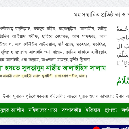
মহাসম্মানিত প্রতিষ্ঠাতা ও
 খলীফাতু রসূলিল্লাহ, রঊফুর রহীম, রহমাতুল্লিল ‘আলামীন, ছাহিবু
حْـمَةٌ
াইয়্যিদিল আ’ইয়াদ শরীফ, ছাহিবে নেয়ামত, আস সাফফাহ, আল
صَاحِبِ
ওয়াল, আল ক্বউইউল আউওয়াল, হাবীবুল্লাহ, মুত্বহ্হার, মুত্বহ্হির,
ِيْبُ ال
িল্লাহ ছল্লাল্লাহু আলাইহি ওয়া সাল্লাম, ক্বায়িম মাক্বামে হাবীবুল্লাহ
سَلَّمَ
াল্লাহু আলাইহি ওয়া সাল্লাম, মাওলানা মামদূহ মুর্শিদ ক্বিবলা
لـٰـنَا
ুনা হযরত সুলত্বানুন নাছীর আলাইহিস সালাম
 হাসানী ওয়াল হুসাইনী ওয়াল কুরাঈশী, রাজারবাগ শরীফ, ঢাকা।
لَامُ
উনার মুবারক পৃষ্ঠপোষকতায় পরিচালিত আহলে সুন্নাত ওয়াল জামায়াত উনার আক্বীদ
সুন্নত তা’লীম
মহিলাদের পাতা
সম্পাদকীয়
ইতিহাস
স্থাপত্য
অর্থ