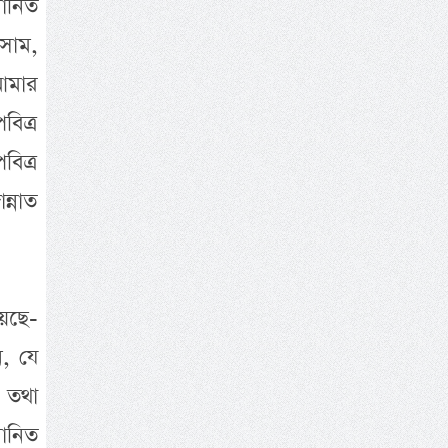
ানিত
সাম,
 আমার
বিত্র
িত্র
্নাত
য়েছে-
ন, যে
 তথা
মানিত