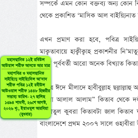
সম্পর্কে এমন কোন বক্তব্য অন্য কোন
থেকে প্রকাশিত ‘মাসিক আল বাইয়্যিনাত শ
এখন প্রমাণ করা হবে, পবিত্র সাইয়্যি
মাক্বতাবায়ে হাক্বীক্বাহ প্রকাশনীর 
মহাসম্মানিত ১২ই রবিউল
নাকি পূর্ববর্তী আরো অনেক বিখ্যাত কি
আউয়াল শরীফ আসতে আর মাত্র
মহাপবিত্র ও মহাসম্মানিত
সাইয়্যিদু সাইয়্যিদিল আ’দাদ
শরীফ পবিত্র ১২ই রবীউল
পবিত্র ঈদে মীলাদে হাবীবুল্লাহ ছল্লাল্ল
আউওয়াল শরীফ ১৪৪৮ হিজরীর
সম্ভাব্য তারিখ- ২৭ ছালিছ
কুবরা আলাল আলাম” কিতাব থেকে দলীল
১৩৯৪ শামসী, ২৬শে আগস্ট,
২০২৬ খৃ:, ইয়াওমুল আরবিয়া
নি’মাতুল কুবরা কিতাবটা জাল কিতাব যা 
(বুধবার)
বাংলাদেশে প্রথম ২০০৭ সালে ওহাবীরা উ