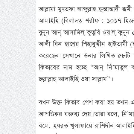
আল্লামা মুছ্তফা আব্দুল্লাহ কুস্তান্তানী র
আলাইহি (বিলাদত শরীফ : ১০১৭ হিজরী
যুনূন আন্ আসামিল্ কুতুবি ওয়াল্ ফুনূন
আলী বিন হাজার শিহাবুদ্দীন হাইতামী 
করেছেন। সেখানে উনার লিখিত ৫৮টি ক
কিতাবের নাম হচ্ছে “আন্ নি’মাতুল
ছল্লাল্লাহু আলাইহি ওয়া সাল্লাম”।
যখন উক্ত কিতাব পেশ করা হয় তখন একশ্
আপত্তিকর বক্তব্য দেয়। তারা বলে, নি’ম
বলে, হযরত খুলাফায়ে রাশিদীন আলাইহি