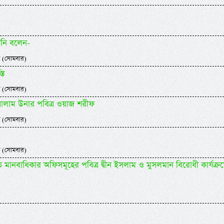
িনি বলেন-
 (সোমবার)
তি
 (সোমবার)
 সালাম উনার পবিত্র ওয়াজ শরীফ
 (সোমবার)
 (সোমবার)
ানবাধিকার অফিসমূহের পবিত্র দ্বীন ইসলাম ও মুসলমান বিরোধী কার্যক্র