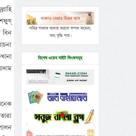
্লাহি
ফুয্
পবিত্র যাকাত আদায় করলে সম্পদ কমেনা,
দ বিন
বরং বৃদ্ধি পায়।
লোচনা
খানা
বিশেষ ওয়েব সাইট লিংকসমূহ
আদাম
 অনেক
 তারা
পালন