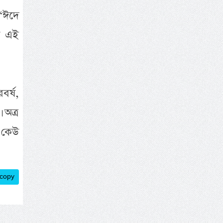
“ঈদে
ায় এই
র্ষ,
 অত্র
 কেউ
 copy