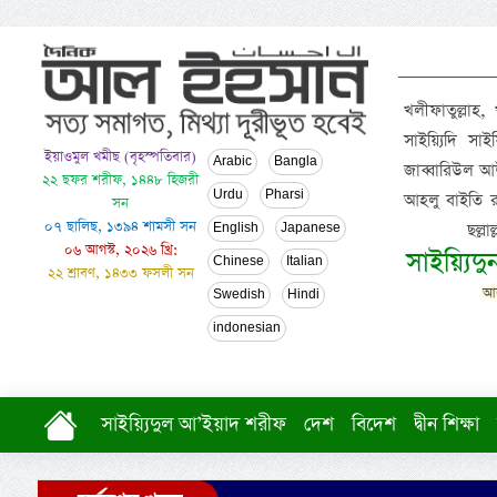
খলীফাতুল্লাহ,
সাইয়্যিদি স
ইয়াওমুল খমীছ (বৃহস্পতিবার)
Arabic
Bangla
জাব্বারিউল আউ
২২ ছফর শরীফ, ১৪৪৮ হিজরী
Urdu
Pharsi
আহলু বাইতি রসূল
সন
০৭ ছালিছ, ১৩৯৪ শামসী সন
ছল্ল
English
Japanese
০৬ আগস্ট, ২০২৬ খ্রি:
সাইয়্যিদ
Chinese
Italian
২২ শ্রাবণ, ১৪৩৩ ফসলী সন
আল
Swedish
Hindi
indonesian
সাইয়্যিদুল আ’ইয়াদ শরীফ
দেশ
বিদেশ
দ্বীন শিক্ষা