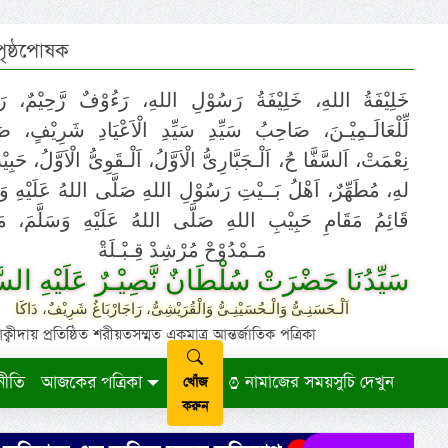
 পৃষ্ঠপোষক
خَلِيْفَةُ اللهِ، خَلِيْفَةُ رَسُوْلِ اللهِ، رَءُوْفٌ رَّحِيْمٌ، رَ
لِّلْعَالَـمِيْـنَ، صَاحِبُ سَيِّدِ سَيِّدِ الْاَعْيَادِ شَرِيْفٍ، 
نِعْمَتْ، اَلسَّفَّا حُ، اَلْـجَبَّارِىُّ الْاَوَّلُ، اَلْـقَوِىُّ الْاَوَّلُ، حَب
لهِ، مُطَهِّرٌ، اَهْلُ بَــيْتِ رَسُوْلِ اللهِ صَلَّى اللهُ عَلَيْهِ وَ،
قَائِمُ مَقَامِ حَبِيْبِ اللهِ صَلَّى اللهُ عَلَيْهِ وَسَلَّمَ، مَوْ
مَـمْدُوْحْ مُرْشِدْ قِـبْـلَةْ
سَيِّدُنَا حَضْرَتْ سُلْطَانٌ نَّصِيْـرٌ عَلَيْهِ السَّ
اَلْـحَسَنِـىُّ وَالْـحُسَيْنِـىُّ وَالْقُرَيْشِىُّ، رَاجَارْبَاغُ شَرِيْفٌ، دَاكَا
ায় প্রতিষ্ঠিত শরীয়তসম্মত একমাত্র আন্তর্জাতিক পত্রিকা
নীতি
আজকের পত্রিকা
নামাজের সময়সুচি দেখুন
খোঁজ
করুন