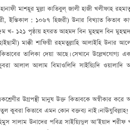
ূমী হানাফী মাশহূর মুল্লা কাতিবুল্ জালী হাজী খলীফাহ রহমাতুল
, ইন্তিকাল : ১০৬৭ হিজরী) উনার বিখ্যাত কিতাব কাশ
 ৫ম খ- ১২১ পৃষ্ঠায় হযরত আহমদ বিন মুহম্মদ বিন মুহম্ম
(হাইছামী) মাক্কী শাফিয়ী রহমতুল্লাহি আলাইহি উনার আ
িতাবের তালিকা দেয়া আছে। সেখানে উল্লেখযোগ্য এক
 কুবরা আলাল আলাম বিমাওলিদি সাইয়্যিদি ওয়ালাদি 
রেণীর উগ্রপন্থী মানুষ উক্ত কিতাবকে অস্বীকার করে
াতুল কুবরা কিতাবে এমন কোন বক্তব্য নাই। নাঊযুবিল্লাহ!
মুস সালাম উনাদের পবিত্র সাইয়্যিদুল আ’ইয়াদ শরীফ 