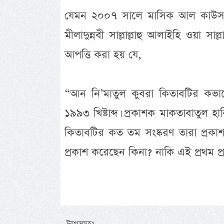
যেমন ২০০৭ সালে মাসিক আল কাউসার 
মীলাদুন্নবী সাল্লাল্লাহু আলাইহি ওয়া স
আপত্তি করা হয় যে,
“আন নি’মাতুল কুবরা কিতাবটির কভা
১৯৯৩ খিষ্টাব্দ। প্রকাশক মাকতাবাতুল হাক
কিতাবটির কত তম সংষ্করণ তারা প্রকা
প্রকাশ করেছেন কিনা? নাকি এই প্রথম প্