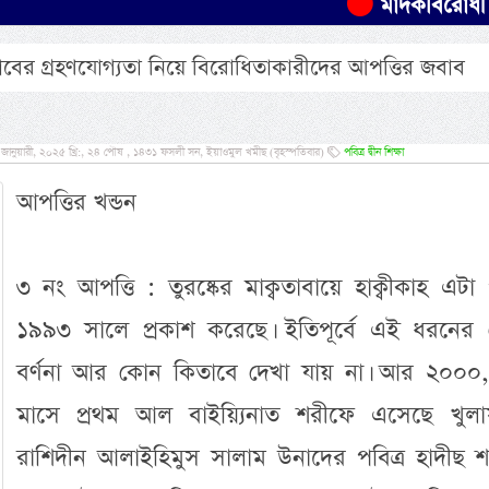
মাদকবিরোধী অভিযানে এ
ের গ্রহণযোগ্যতা নিয়ে বিরোধিতাকারীদের আপত্তির জবাব
ানুয়ারী, ২০২৫ খ্রি:, ২৪ পৌষ , ১৪৩১ ফসলী সন, ইয়াওমুল খমীছ (বৃহস্পতিবার)
পবিত্র দ্বীন শিক্ষা
আপত্তির খন্ডন
৩ নং আপত্তি : তুরষ্কের মাক্বতাবায়ে হাক্বীকাহ এটা 
১৯৯৩ সালে প্রকাশ করেছে। ইতিপূর্বে এই ধরনের
বর্ণনা আর কোন কিতাবে দেখা যায় না। আর ২০০০,
মাসে প্রথম আল বাইয়্যিনাত শরীফে এসেছে খুলা
রাশিদীন আলাইহিমুস সালাম উনাদের পবিত্র হাদীছ শ