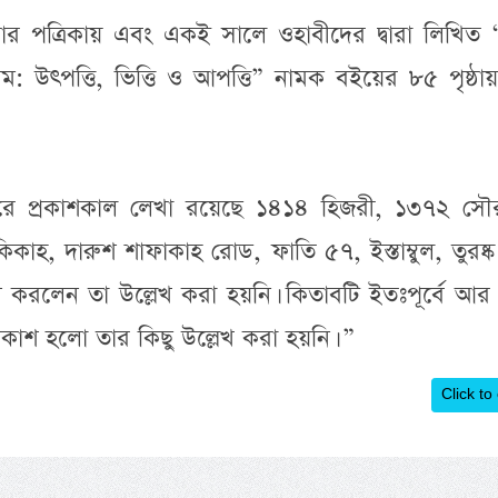
পত্রিকায় এবং একই সালে ওহাবীদের দ্বারা লিখিত 
াল্লাম: উৎপত্তি, ভিত্তি ও আপত্তি” নামক বইয়ের ৮৫ পৃষ্ঠ
রে প্রকাশকাল লেখা রয়েছে ১৪১৪ হিজরী, ১৩৭২ সৌরব
িকাহ, দারুশ শাফাকাহ রোড, ফাতি ৫৭, ইস্তাম্বুল, তুরষ্ক।
শ করলেন তা উল্লেখ করা হয়নি। কিতাবটি ইতঃপূর্বে আর
রকাশ হলো তার কিছু উল্লেখ করা হয়নি। ”
Click to