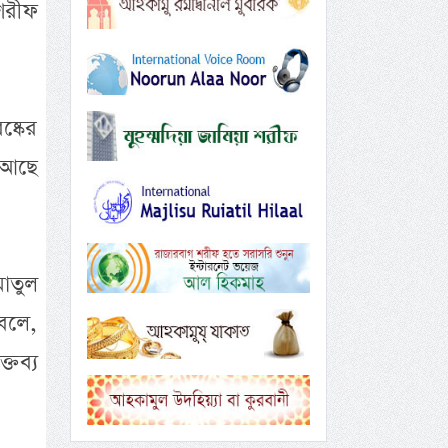
শরীফ
ষ্কের
ই আছে
মাতুল
বলে,
্তব্য