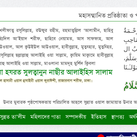
মহাসম্মানিত প্রতিষ্ঠাতা ও
 খলীফাতু রসূলিল্লাহ, রঊফুর রহীম, রহমাতুল্লিল ‘আলামীন, ছাহিবু
حْـمَةٌ
াইয়্যিদিল আ’ইয়াদ শরীফ, ছাহিবে নেয়ামত, আস সাফফাহ, আল
صَاحِبِ
ওয়াল, আল ক্বউইউল আউওয়াল, হাবীবুল্লাহ, মুত্বহ্হার, মুত্বহ্হির,
ِيْبُ ال
িল্লাহ ছল্লাল্লাহু আলাইহি ওয়া সাল্লাম, ক্বায়িম মাক্বামে হাবীবুল্লাহ
سَلَّمَ
াল্লাহু আলাইহি ওয়া সাল্লাম, মাওলানা মামদূহ মুর্শিদ ক্বিবলা
لـٰـنَا
ুনা হযরত সুলত্বানুন নাছীর আলাইহিস সালাম
 হাসানী ওয়াল হুসাইনী ওয়াল কুরাঈশী, রাজারবাগ শরীফ, ঢাকা।
لَامُ
উনার মুবারক পৃষ্ঠপোষকতায় পরিচালিত আহলে সুন্নাত ওয়াল জামায়াত উনার আক্বীদ
সুন্নত তা’লীম
মহিলাদের পাতা
সম্পাদকীয়
ইতিহাস
স্থাপত্য
অর্থ