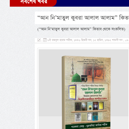
সর্বশেষ খবর
“আন নি’মাতুল কুবরা আলাল আলাম” কিতাব
(“আন নি’মাতুল কুবরা আলাল আলাম” কিতাব থেকে সংকলিত)
,
৮ই রজবুল হারাম শরীফ, ১৪৪৬ হিজরী সন, ১২ ছামিন, ১৩৯২ শামসী সন , ০৯ জ