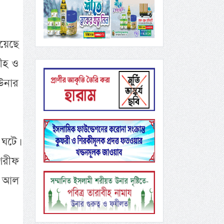
রয়েছে
বীহ ও
 উনার
 ঘটে।
শরীফ
র আল