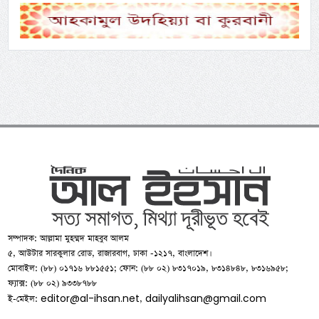
সম্পাদক: আল্লামা মুহম্মদ মাহবুব আলম
৫, আউটার সারকুলার রোড, রাজারবাগ, ঢাকা -১২১৭, বাংলাদেশ।
মোবাইল: (৮৮) ০১৭১৬ ৮৮১৫৫১; ফোন: (৮৮ ০২) ৮৩১৭০১৯, ৮৩১৪৮৪৮, ৮৩১৬৯৫৮;
ফ্যাক্স: (৮৮ ০২) ৯৩৩৮৭৮৮
editor@al-ihsan.net
dailyalihsan@gmail.com
ই-মেইল:
,