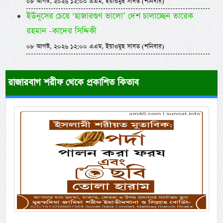
০৮ আগস্ট, ২০২৬ ১২:০০ এএম, ইয়াওমুছ সাবত (শনিবার)
ইউনূসের চেয়ে ‘হাজারগুণ ভালো’ দেশ চালাচ্ছেন তারেক
রহমান -কাদের সিদ্দিকী
০৮ আগস্ট, ২০২৬ ১২:০০ এএম, ইয়াওমুছ সাবত (শনিবার)
রাজারবাগ শরীফ থেকে প্রকাশিত কিতাব
Previous
Next