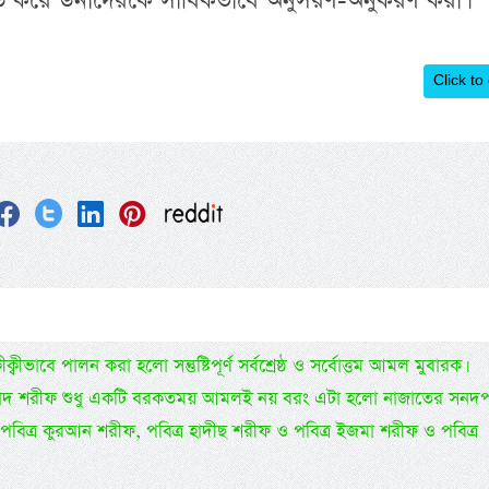
্বত করে উনাদেরকে সার্বিকভাবে অনুসরণ-অনুকরণ করা।
Click to
্বীভাবে পালন করা হলো সন্তুষ্টিপূর্ণ সর্বশ্রেষ্ঠ ও সর্বোত্তম আমল মুবারক।
ল আ’ইয়াদ শরীফ শুধু একটি বরকতময় আমলই নয় বরং এটা হলো নাজাতের সনদপত
 যা পবিত্র কুরআন শরীফ, পবিত্র হাদীছ শরীফ ও পবিত্র ইজমা শরীফ ও পবিত্র