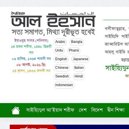
খলীফাতুল্লাহ,
সাইয়্যিদি স
ইয়াওমুছ সাবত (শনিবার)
Arabic
Bangla
জাব্বারিউল আউ
২৪ ছফর শরীফ, ১৪৪৮ হিজরী
Urdu
Pharsi
আহলু বাইতি রসূল
সন
০৯ ছালিছ, ১৩৯৪ শামসী সন
ছল্ল
English
Japanese
০৮ আগস্ট, ২০২৬ খ্রি:
সাইয়্যিদ
Chinese
Italian
২৪ শ্রাবণ, ১৪৩৩ ফসলী সন
আল
Swedish
Hindi
indonesian
সাইয়্যিদুল আ’ইয়াদ শরীফ
দেশ
বিদেশ
দ্বীন শিক্ষা