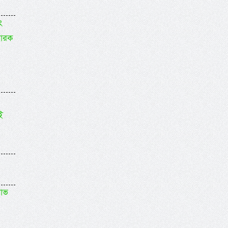
ং
বারক
ই
লাভ