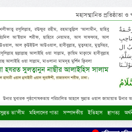
মহাসম্মানিত প্রতিষ্ঠাতা ও
 খলীফাতু রসূলিল্লাহ, রঊফুর রহীম, রহমাতুল্লিল ‘আলামীন, ছাহিবু
حْـمَةٌ
াইয়্যিদিল আ’ইয়াদ শরীফ, ছাহিবে নেয়ামত, আস সাফফাহ, আল
صَاحِبِ
ওয়াল, আল ক্বউইউল আউওয়াল, হাবীবুল্লাহ, মুত্বহ্হার, মুত্বহ্হির,
ِيْبُ ال
িল্লাহ ছল্লাল্লাহু আলাইহি ওয়া সাল্লাম, ক্বায়িম মাক্বামে হাবীবুল্লাহ
سَلَّمَ
াল্লাহু আলাইহি ওয়া সাল্লাম, মাওলানা মামদূহ মুর্শিদ ক্বিবলা
لـٰـنَا
ুনা হযরত সুলত্বানুন নাছীর আলাইহিস সালাম
 হাসানী ওয়াল হুসাইনী ওয়াল কুরাঈশী, রাজারবাগ শরীফ, ঢাকা।
لَامُ
উনার মুবারক পৃষ্ঠপোষকতায় পরিচালিত আহলে সুন্নাত ওয়াল জামায়াত উনার আক্বীদ
সুন্নত তা’লীম
মহিলাদের পাতা
সম্পাদকীয়
ইতিহাস
স্থাপত্য
অর্থ