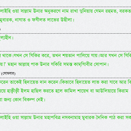
লাহু আলাইহি ওয়া সাল্লাম উনার অনুকরণে নাম রাখা দুনিয়ায় যেমন রহমত, বরক
মুবারক, নাযাত ও ফযীলত লাভের উছীলা।
)
ল্যহীন।
 থাকে। যখন সে যিকির করে, তখন শয়তান পালিয়ে যায়। আর যখন সে যিক
” মহান আল্লাহ পাক উনার যকিরি সমস্ত কামযি়াবীর সোপান।
 (সোমবার)
ত করেন তাকেই হিদায়েত দান করেন। কিভাবে হিদায়েত লাভ করা যাবে আর ক
ষয়ে হাক্বীক্বী ইলম হাছিল করতে হলে কামিল শায়েখ বা আউলিয়ায়ে কিরাম
 জন্য কোন বিকল্প নেই।
লাহু আলাইহি ওয়া সাল্লাম উনার মহাপবিত্র নসবনামাহ মুবারক দৈনিক পাঠ করা 