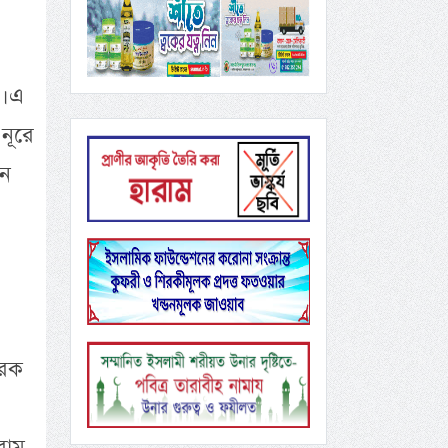
। এ
নূরে
ান
ারক
রাম