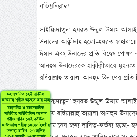
নাঊযুবিল্লাহ!
সাইয়্যিদাতুনা হযরত উম্মুল উমাম আলা
উনাদের আক্বীদাহ হলো-হযরত ছাহাবায়ে ক
ঈমান এবং উনাদের প্রতি বিদ্বেষ পোষণ কর
আনহুম উনাদেরকে হাক্বীক্বীভাবে মুহব্
রদ্বিয়াল্লাহু তায়ালা আনহুম উনাদের প্রত
মহাসম্মানিত ১২ই রবিউল
সাইয়্যিদাতুনা হযরত উম্মুল উমাম আল
আউয়াল শরীফ আসতে আর মাত্র
মহাপবিত্র ও মহাসম্মানিত
কিরাম রদ্বিয়াল্লাহু তায়ালা আনহুম উনাদে
সাইয়্যিদু সাইয়্যিদিল আ’দাদ
শরীফ পবিত্র ১২ই রবীউল
মুসলমানের জন্য দায়িত্ব-কর্তব্য হচ্ছে-
আউওয়াল শরীফ ১৪৪৮ হিজরীর
সম্ভাব্য তারিখ- ২৭ ছালিছ
১৩৯৪ শামসী, ২৬শে আগস্ট,