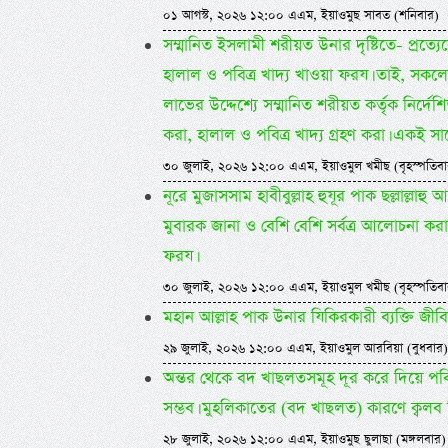
০১ আগস্ট, ২০২৬ ১২:০০ এএম, ইয়াওমুছ সাবত (শনিবার)
সম্মানিত ইসলামী শরীয়ত উনার দৃষ্টিতে- প্রত্য
হালাল ও পবিত্র খাদ্য খাওয়া ফরয। তাই, সকলের জ
লাভের উদ্দেশ্যে সম্মানিত শরীয়ত কর্তৃক নির্দে
করা, হালাল ও পবিত্র খাদ্য গ্রহণ করা। একই সা
৩০ জুলাই, ২০২৬ ১২:০০ এএম, ইয়াওমুল খমীছ (বৃহস্পতিবা
নূরে মুজাসসাম হাবীবুল্লাহ হুযূর পাক ছল্লাল্লা
মুবারক জানা ও বেশি বেশি সর্বত্র আলোচনা করা
ফরয।
৩০ জুলাই, ২০২৬ ১২:০০ এএম, ইয়াওমুল খমীছ (বৃহস্পতিবা
মহান আল্লাহ পাক উনার যিকিরকারী ব্যক্তি জীব
২৯ জুলাই, ২০২৬ ১২:০০ এএম, ইয়াওমুল আরবিয়া (বুধবার)
অন্তর থেকে বদ খাছলতসমূহ দূর করে দিয়ে পবিত্
সম্ভব। মুহলিকাতের (বদ খাছলত) কারণে ক্বলব 
২৮ জুলাই, ২০২৬ ১২:০০ এএম, ইয়াওমুছ ছুলাছা (মঙ্গলবার)