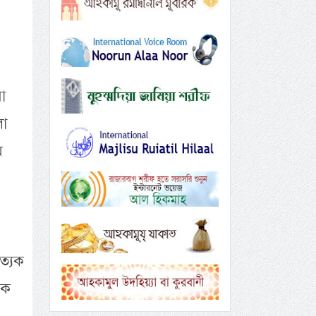
া
লা
ম
ত্যেক
কে