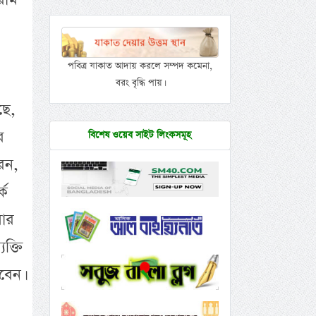
পবিত্র যাকাত আদায় করলে সম্পদ কমেনা,
বরং বৃদ্ধি পায়।
ছে,
র
বিশেষ ওয়েব সাইট লিংকসমূহ
রেন,
্ক
মার
ক্তি
বেন।