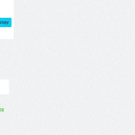
 copy
্র