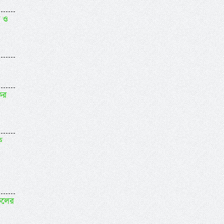
ত ও
ির
ি
সকলের