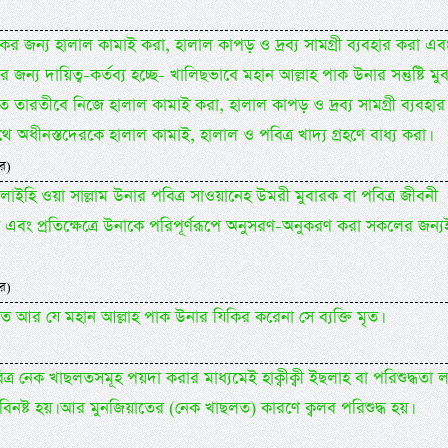
েকের জন্য হালাল কামাই করা, হালাল কাপড় ও দ্রব্য সামগ্রী ব্যবহার করা এব
ন্য দায়িত্ব-কর্তব্য হচ্ছে- খালিছভাবে মহান আল্লাহ পাক উনার সন্তুষ্টি মু
শিত তারতীবে নিজে হালাল কামাই করা, হালাল কাপড় ও দ্রব্য সামগ্রী ব্যবহার
থে অধীনস্তদেরকে হালাল কামাই, হালাল ও পবিত্র খাদ্য গ্রহণে বাধ্য করা।
র)
হু আলাইহি ওয়া সাল্লাম উনার পবিত্র সাওয়ানেহ উমরী মুবারক বা পবিত্র জীবনী
 এবং প্রতিক্ষেত্রে উনাকে পরিপূর্ণরূপে অনুসরণ-অনুকরণ করা সকলের জন্য
র)
িত আর যে মহান আল্লাহ পাক উনার যিকির করেনা সে ব্যক্তি মৃত।
র নেক খাছলতসমূহ পয়দা করার মাধ্যমেই হাক্বীক্বী ইছলাহ বা পরিশুদ্ধতা 
বিনষ্ট হয়। আর মুনজিয়াতের (নেক খাছলত) কারণে ক্বলব পরিশুদ্ধ হয়।