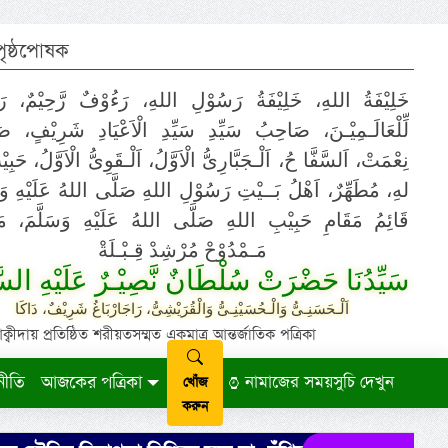
 পৃষ্ঠপোষক
خَلِيْفَةُ اللهِ، خَلِيْفَةُ رَسُوْلِ اللهِ، رَءُوْفٌ رَّحِيْمٌ، رَ
لِّلْعَالَـمِيْـنَ، صَاحِبُ سَيِّدِ سَيِّدِ الْاَعْيَادِ شَرِيْفٍ، 
نِعْمَتْ، اَلسَّفَّا حُ، اَلْـجَبَّارِىُّ الْاَوَّلُ، اَلْـقَوِىُّ الْاَوَّلُ، حَب
لهِ، مُطَهِّرٌ، اَهْلُ بَــيْتِ رَسُوْلِ اللهِ صَلَّى اللهُ عَلَيْهِ وَ،
قَائِمُ مَقَامِ حَبِيْبِ اللهِ صَلَّى اللهُ عَلَيْهِ وَسَلَّمَ، مَوْ
مَـمْدُوْحْ مُرْشِدْ قِـبْـلَةْ
سَيِّدُنَا حَضْرَتْ سُلْطَانٌ نَّصِيْـرٌ عَلَيْهِ السَّ
اَلْـحَسَنِـىُّ وَالْـحُسَيْنِـىُّ وَالْقُرَيْشِىُّ، رَاجَارْبَاغُ شَرِيْفٌ، دَاكَا
ায় প্রতিষ্ঠিত শরীয়তসম্মত একমাত্র আন্তর্জাতিক পত্রিকা
নীতি
আজকের পত্রিকা
নামাজের সময়সুচি দেখুন
খোঁজ
করুন