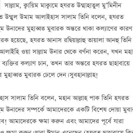
সাল্লাম, ক্বায়িম মাক্বামে হযরত উম্মাহাতুল মু’মিনীন
যরত উম্মুল উমাম আলাইহাস সালাম তিনি বলেন, হযরত
নহুম উনাদের মুহাব্বত মুবারক অন্তরে থাকা কল্যাণের কারণ
ারক হয়েছে, হযরত আনাস রদ্বিয়াল্লাহু তায়ালা আনহু তিনি 
লাহু আলাইহি ওয়া সাল্লাম উনার থেকে বর্ণনা করেন, যখন মহ
্যক্তির কল্যাণ চান, তখন তার অন্তরে হযরত ছাহাবায়ে
র মুহাব্বত মুবারক ঢেলে দেন। সুবহানাল্লাহ!
ইহাস সালাম তিনি বলেন, মহান আল্লাহ পাক তিনি হযরত
 আনহুম উনাদের সম্পর্কে আমাদেরকে একটি বিশেষ দোয়া মুব
রব! আমাদেরকে ক্ষমা করুন এবং আমাদের পূর্বে যারা
 ক্ষমা করুন। যারা ঈমান এনেছেন (হযরত ছাহাবায়ে কি