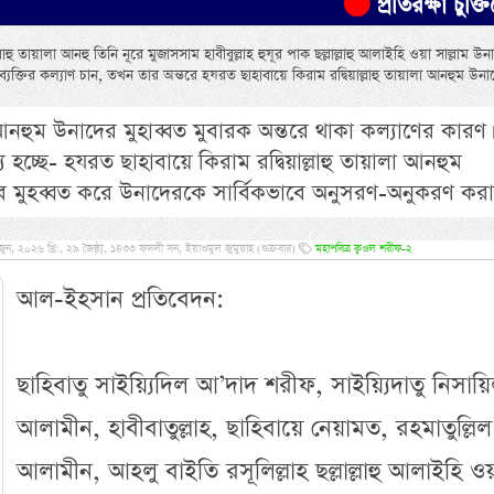
প্রতিরক্ষা চুক্তিতে সৌদির
ু তায়ালা আনহু তিনি নূরে মুজাসসাম হাবীবুল্লাহ হুযূর পাক ছল্লাল্লাহু আলাইহি ওয়া সাল্লাম উ
যক্তির কল্যাণ চান, তখন তার অন্তরে হযরত ছাহাবায়ে কিরাম রদ্বিয়াল্লাহু তায়ালা আনহুম উনা
লা আনহুম উনাদের মুহাব্বত মুবারক অন্তরে থাকা কল্যাণের কারণ।
্য হচ্ছে- হযরত ছাহাবায়ে কিরাম রদ্বিয়াল্লাহু তায়ালা আনহুম
বে মুহব্বত করে উনাদেরকে সার্বিকভাবে অনুসরণ-অনুকরণ করা
২০২৬ খ্রি:, ২৯ জৈষ্ঠ্য, ১৪৩৩ ফসলী সন, ইয়াওমুল জুমুয়াহ (শুক্রবার)
মহাপবিত্র ক্বওল শরীফ-২
আল-ইহসান প্রতিবেদন:
ছাহিবাতু সাইয়্যিদিল আ’দাদ শরীফ, সাইয়্যিদাতু নিসায়
আলামীন, হাবীবাতুল্লাহ, ছাহিবায়ে নেয়ামত, রহমাতুল্লিল
আলামীন, আহলু বাইতি রসূলিল্লাহ ছল্লাল্লাহু আলাইহি ও