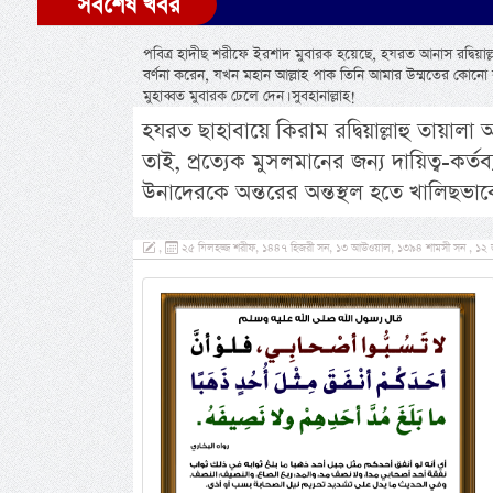
সর্বশেষ খবর
পবিত্র হাদীছ শরীফে ইরশাদ মুবারক হয়েছে, হযরত আনাস রদ্বিয়াল্লাহ
বর্ণনা করেন, যখন মহান আল্লাহ পাক তিনি আমার উম্মতের কোনো ব্
মুহাব্বত মুবারক ঢেলে দেন। সুবহানাল্লাহ!
হযরত ছাহাবায়ে কিরাম রদ্বিয়াল্লাহু তায়া
তাই, প্রত্যেক মুসলমানের জন্য দায়িত্ব-কর্তব
উনাদেরকে অন্তরের অন্তস্থল হতে খালিছভা
,
২৫ যিলহজ্জ শরীফ, ১৪৪৭ হিজরী সন, ১৩ আউওয়াল, ১৩৯৪ শামসী সন , ১২ জুন, 