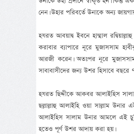
উনাকে উহা প্রদানে স্বীকৃত হন। কিন্তু 
নেন। উহার পরিবর্তে উনাকে অন্য জায়গায়
হযরত আবয়াদ্ব ইবনে হাম্মাল রদ্বিয়াল্
করাবার ব্যাপারে নূরে মুজাসসাম হাবীবু
আরজী করেন। অতঃপর নূরে মুজাসসাম হাব
সাবাবাসীদের জন্য উশর হিসাবে বছরে
হযরত ছিদ্দীকে আকবর আলাইহিস সালাম 
ছল্লাল্লাহু আলাইহি ওয়া সাল্লাম উন
আলাইহিস সালাম উনার আমলে এই চুক্ত
হতেও পূর্ণ উশর আদায় করা হয়।