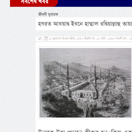
সর্বশেষ খবর
জীবনী মুবারক
হযরত আবয়াদ্ব ইবনে হাম্মাল রদ্বিয়াল্লাহু তা
,
১১ জুমাদাল ঊখরা শরীফ, ১৪৪৭ হিজরী সন, ০৪ সাবি’, ১৩৯৩ শামসী সন , ০৩ ড