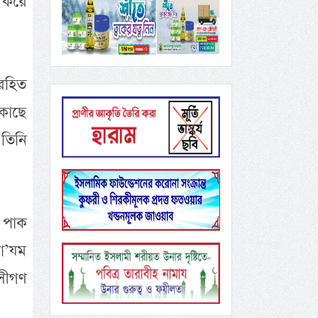
র করে
 রহিত
 কাছে
 তিনি
 পাক
আ’যম
সীগণ