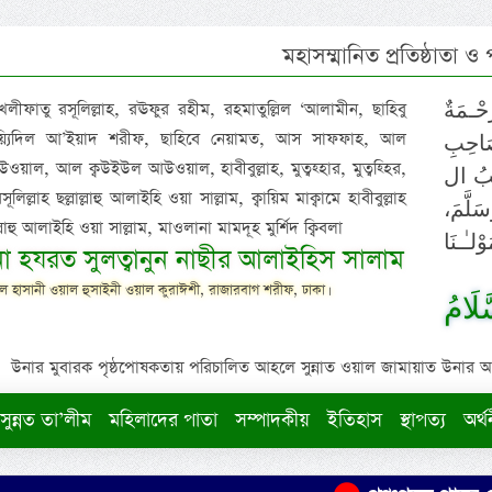
মহাসম্মানিত প্রতিষ্ঠাতা ও
 খলীফাতু রসূলিল্লাহ, রঊফুর রহীম, রহমাতুল্লিল ‘আলামীন, ছাহিবু
حْـمَةٌ
াইয়্যিদিল আ’ইয়াদ শরীফ, ছাহিবে নেয়ামত, আস সাফফাহ, আল
صَاحِبِ
ওয়াল, আল ক্বউইউল আউওয়াল, হাবীবুল্লাহ, মুত্বহ্হার, মুত্বহ্হির,
ِيْبُ ال
িল্লাহ ছল্লাল্লাহু আলাইহি ওয়া সাল্লাম, ক্বায়িম মাক্বামে হাবীবুল্লাহ
سَلَّمَ
াল্লাহু আলাইহি ওয়া সাল্লাম, মাওলানা মামদূহ মুর্শিদ ক্বিবলা
لـٰـنَا
ুনা হযরত সুলত্বানুন নাছীর আলাইহিস সালাম
 হাসানী ওয়াল হুসাইনী ওয়াল কুরাঈশী, রাজারবাগ শরীফ, ঢাকা।
لَامُ
উনার মুবারক পৃষ্ঠপোষকতায় পরিচালিত আহলে সুন্নাত ওয়াল জামায়াত উনার আক্বীদ
সুন্নত তা’লীম
মহিলাদের পাতা
সম্পাদকীয়
ইতিহাস
স্থাপত্য
অর্থ