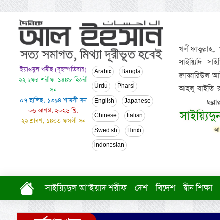
খলীফাতুল্লাহ,
সাইয়্যিদি স
ইয়াওমুল খমীছ (বৃহস্পতিবার)
Arabic
Bangla
জাব্বারিউল আউ
২২ ছফর শরীফ, ১৪৪৮ হিজরী
Urdu
Pharsi
আহলু বাইতি রসূল
সন
০৭ ছালিছ, ১৩৯৪ শামসী সন
ছল্ল
English
Japanese
০৬ আগস্ট, ২০২৬ খ্রি:
সাইয়্যিদ
Chinese
Italian
২২ শ্রাবণ, ১৪৩৩ ফসলী সন
আল
Swedish
Hindi
indonesian
সাইয়্যিদুল আ’ইয়াদ শরীফ
দেশ
বিদেশ
দ্বীন শিক্ষা