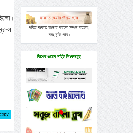
ছিলো।
পবিত্র যাকাত আদায় করলে সম্পদ কমেনা,
নূরুল
বরং বৃদ্ধি পায়।
বিশেষ ওয়েব সাইট লিংকসমূহ
 copy