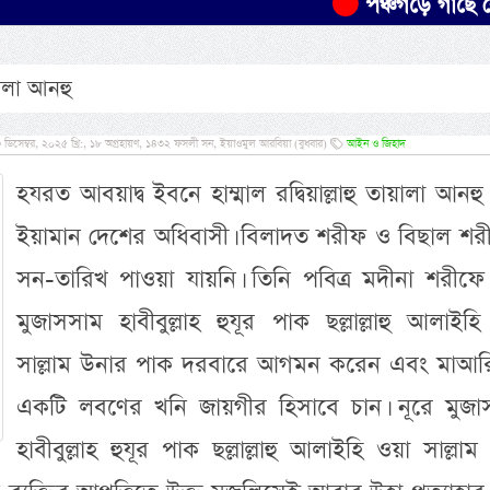
পঞ্চগড়ে গাছে বেঁধে স্
য়ালা আনহু
িসেম্বর, ২০২৫ খ্রি:, ১৮ অগ্রহায়ণ, ১৪৩২ ফসলী সন, ইয়াওমুল আরবিয়া (বুধবার)
আইন ও জিহাদ
হযরত আবয়াদ্ব ইবনে হাম্মাল রদ্বিয়াল্লাহু তায়ালা আনহু
ইয়ামান দেশের অধিবাসী। বিলাদত শরীফ ও বিছাল শর
সন-তারিখ পাওয়া যায়নি। তিনি পবিত্র মদীনা শরীফে 
মুজাসসাম হাবীবুল্লাহ হুযূর পাক ছল্লাল্লাহু আলাইহ
অসংখ্য হ
সাল্লাম উনার পাক দরবারে আগমন করেন এবং মাআর
প্রমাণিত-
একটি লবণের খনি জায়গীর হিসাবে চান। নূরে মুজা
হাবীবুল্লাহ হুযূর পাক ছল্লাল্লাহু আলাইহি ওয়া সাল্লাম