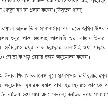
এক ব্যক্তির আপত্তিতে উক্ত মজলিসেই আবার উহা প্রত্যাহা
 খেজুর বাগান প্রদান করেন। (উসুদুল গাবা)
লাহু তায়ালা আনহু তিনি সাবাবাসীর পক্ষ হতে জমির উশর
ল্লাহ হুযূর পাক ছল্লাল্লাহু আলাইহি ওয়া সাল্লাম উনার
ীবুল্লাহ হুযূর পাক ছল্লাল্লাহু আলাইহি ওয়া সাল্লাম
 ৭০ জোড়া কাপড় দেয়ার হুকুম অনুমোদন করেন।
উনার খিলাফতকালেও নূরে মুজাসসাম হাবীবুল্লাহ হুযূর
ার এই অনুমোদন মুবারক বহাল রাখা হয়। হযরত ফারূকে 
ি বাতিল হয়ে যায় এবং অন্যান্য জাতির ন্যায় সাবাবা