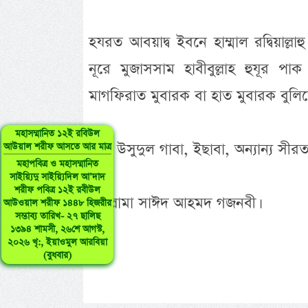
হযরত আবয়াদ্ব ইবনে হাম্মাল রদ্বিয়াল্
নূরে মুজাসসাম হাবীবুল্লাহ হুযূর পাক
মাগফিরাত মুবারক বা হাত মুবারক বুলিয়ে
মহাসম্মানিত ১২ই রবিউল
সূত্র: উসুদুল গাবা, ইছাবা, অন্যান্য সীরত গ
আউয়াল শরীফ আসতে আর মাত্র
মহাপবিত্র ও মহাসম্মানিত
সাইয়্যিদু সাইয়্যিদিল আ’দাদ
শরীফ পবিত্র ১২ই রবীউল
-আল্লামা সাঈদ আহমদ গজনবী।
আউওয়াল শরীফ ১৪৪৮ হিজরীর
সম্ভাব্য তারিখ- ২৭ ছালিছ
১৩৯৪ শামসী, ২৬শে আগস্ট,
২০২৬ খৃ:, ইয়াওমুল আরবিয়া
(বুধবার)