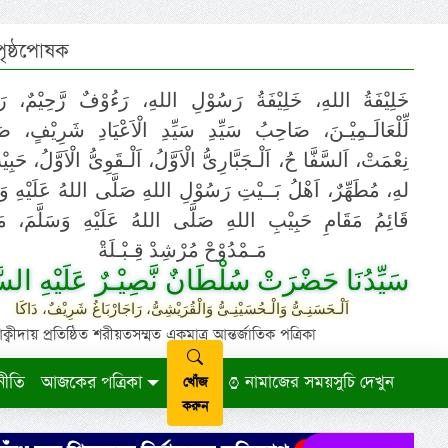
 পৃষ্ঠপোষক
خَلِيْفَةُ اللهِ، خَلِيْفَةُ رَسُوْلِ اللهِ، رَءُوْفٌ رَّحِيْمٌ، رَ
لِّلْعَالَـمِيْـنَ، صَاحِبُ سَيِّدِ سَيِّدِ الْاَعْيَادِ شَرِيْفٍ، 
نِعْمَتْ، اَلسَّفَّا حُ، اَلْـجَبَّارِىُّ الْاَوَّلُ، اَلْـقَوِىُّ الْاَوَّلُ، حَب
لهِ، مُطَهِّرٌ، اَهْلُ بَــيْتِ رَسُوْلِ اللهِ صَلَّى اللهُ عَلَيْهِ وَ،
قَائِمُ مَقَامِ حَبِيْبِ اللهِ صَلَّى اللهُ عَلَيْهِ وَسَلَّمَ، مَوْ
مَـمْدُوْحْ مُرْشِدْ قِـبْـلَةْ
سَيِّدُنَا حَضْرَتْ سُلْطَانٌ نَّصِيْـرٌ عَلَيْهِ السَّ
اَلْـحَسَنِـىُّ وَالْـحُسَيْنِـىُّ وَالْقُرَيْشِىُّ، رَاجَارْبَاغُ شَرِيْفٌ، دَاكَا
ায় প্রতিষ্ঠিত শরীয়তসম্মত একমাত্র আন্তর্জাতিক পত্রিকা
নীতি
আজকের পত্রিকা
নামাজের সময়সুচি দেখুন
খোঁজ
করুন