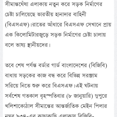
সীমান্তঘেঁষা এলাকায় নতুন করে সড়ক নির্মাণের
চেষ্টা চালিয়েছে ভারতীয় হানাদার বাহিনী
(বিএসএফ)। রাতের আঁধারে বিএসএফ সেখানে প্রায়
এক কিলোমিটারজুড়ে সড়ক নির্মাণের চেষ্টা চালায়
বলে ভাষ্য স্থানীয়দের।
তবে শেষ পর্যন্ত বর্ডার গার্ড বাংলাদেশের (বিজিবি)
বাধায় সড়কের কাজ বন্ধ করে বিভিন্ন সরঞ্জাম
সরিয়ে নিতে শুরু করে বিএসএফ। এই ঘটনায়
সর্বশেষ গতকাল বৃহস্পতিবার (৮ জানুয়ারি) দুপুরে
খলিশাকোঠাল সীমান্তের আন্তর্জাতিক মেইন পিলার
নম্বর ৯৩৪-এর কাছাকাছি এলাকায় বিজিবি-