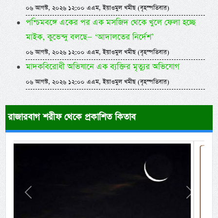
০৬ আগস্ট, ২০২৬ ১২:০০ এএম, ইয়াওমুল খমীছ (বৃহস্পতিবার)
পশ্চিমবঙ্গে একের পর এক মসজিদ থেকে খুলে ফেলা হচ্ছে
মাইক, কুভেন্দু বলছে— ‘আদালতের নির্দেশ’
০৬ আগস্ট, ২০২৬ ১২:০০ এএম, ইয়াওমুল খমীছ (বৃহস্পতিবার)
মাদকবিরোধী অভিযানে এক ব্যক্তির মৃত্যুর অভিযোগ
০৬ আগস্ট, ২০২৬ ১২:০০ এএম, ইয়াওমুল খমীছ (বৃহস্পতিবার)
রাজারবাগ শরীফ থেকে প্রকাশিত কিতাব
Previous
Next