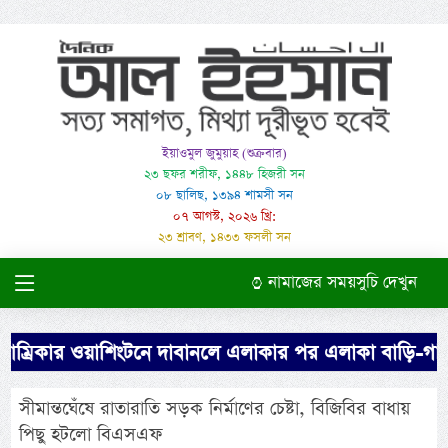
ইয়াওমুল জুমুয়াহ (শুক্রবার)
২৩ ছফর শরীফ, ১৪৪৮ হিজরী সন
০৮ ছালিছ, ১৩৯৪ শামসী সন
০৭ আগস্ট, ২০২৬ খ্রি:
২৩ শ্রাবণ, ১৪৩৩ ফসলী সন
নামাজের সময়সুচি দেখুন
ম্রিকার ওয়াশিংটনে দাবানলে এলাকার পর এলাকা বাড়ি-গাড়ি
সীমান্তঘেঁষে রাতারাতি সড়ক নির্মাণের চেষ্টা, বিজিবির বাধায়
পিছু হটলো বিএসএফ