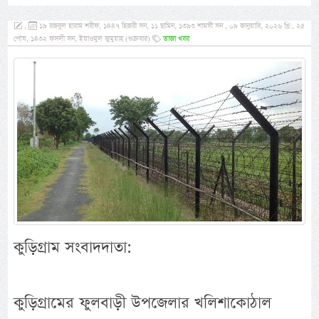
,
১৯ রজবুল হারাম শরীফ, ১৪৪৭ হিজরী সন, ১১ ছামিন, ১৩৯৩ শামসী সন , ০৯ জানুয়ারি, ২০২৬ খ্রি:, ২৫
পৌষ, ১৪৩২ ফসলী সন, ইয়াওমুল জুমুয়াহ (শুক্রবার)
তাজা খবর
কুড়িগ্রাম সংবাদদাতা:
কুড়িগ্রামের ফুলবাড়ী উপজেলার খলিশাকোঠাল