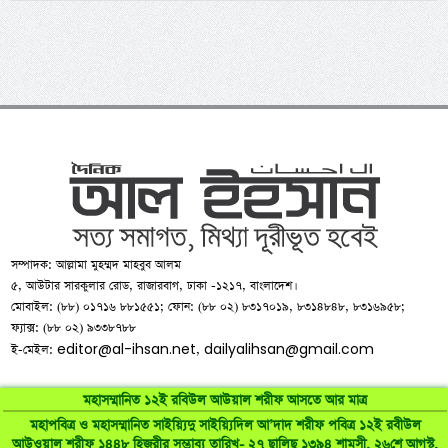
সম্পাদক: আল্লামা মুহম্মদ মাহবুব আলম
৫, আউটার সারকুলার রোড, রাজারবাগ, ঢাকা -১২১৭, বাংলাদেশ।
মোবাইল: (৮৮) ০১৭১৬ ৮৮১৫৫১; ফোন: (৮৮ ০২) ৮৩১৭০১৯, ৮৩১৪৮৪৮, ৮৩১৬৯৫৮;
ফ্যাক্স: (৮৮ ০২) ৯৩৩৮৭৮৮
editor@al-ihsan.net
dailyalihsan@gmail.com
ই-মেইল:
,
মহাসম্মানিত ১২ই রবিউল আউয়াল শরীফ আসতে আর মাত্র
মহাপবিত্র ও মহাসম্মানিত সাইয়্যিদু সাইয়্যিদিল আ’দাদ শরীফ পবিত্র ১২ই রবীউল
আউওয়াল শরীফ ১৪৪৮ হিজরীর সম্ভাব্য তারিখ- ২৭ ছালিছ ১৩৯৪ শামসী, ২৬শে আগস্ট,