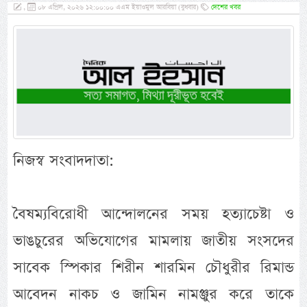
,
০৮ এপ্রিল, ২০২৬ ১২:০০:০০ এএম ইয়াওমুল আরবিয়া (বুধবার)
দেশের খবর
নিজস্ব সংবাদদাতা:
বৈষম্যবিরোধী আন্দোলনের সময় হত্যাচেষ্টা ও
ভাঙচুরের অভিযোগের মামলায় জাতীয় সংসদের
সাবেক স্পিকার শিরীন শারমিন চৌধুরীর রিমান্ড
আবেদন নাকচ ও জামিন নামঞ্জুর করে তাকে