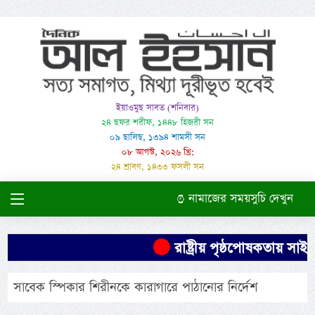
ইয়াওমুছ সাবত (শনিবার)
২৪ ছফর শরীফ, ১৪৪৮ হিজরী সন
০৯ ছালিছ, ১৩৯৪ শামসী সন
০৮ আগস্ট, ২০২৬ খ্রি:
২৪ শ্রাবণ, ১৪৩৩ ফসলী সন
নামাজের সময়সুচি দেখুন
রাষ্ট্রীয় পৃষ্ঠপোষকতায় স
সাবেক স্পিকার শিরীনকে কারাগারে পাঠানোর নির্দেশ