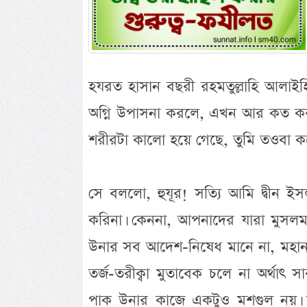
হযরত হাসান বছরী রহমতুল্লাহি আলাই
অগ্নি উপাসনা করলে, এখন আর কত করব
শরীরটা কালো হয়ে গেছে, তুমি তওবা ক
সে বললো, হুযূর! সত্যি আমি দ্বীন ই
করিনা। কেননা, আপনাদের যারা মুসলমা
উনার সব আদেশ-নিষেধ মানে না, মহান আল
তর্জ-তরীক্বা মুতাবেক চলে না অর্থাৎ 
পাক উনার কাজে একটুও মশগুল নয়। 