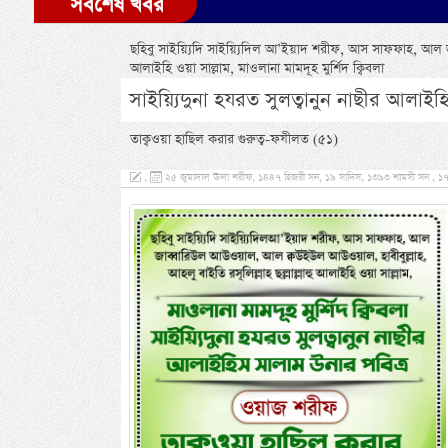
সর্বশেষ খবর
ছহিবু সাইয়্যিদি সাইয়্যিদিল আ’ইয়াদ শরীফ, আস সাফফাহ, আল জাব
আলাইহি ওয়া সাল্লাম, মাওলানা মামদূহ মুর্শিদ ক্বিবলা
সাইয়্যিদুনা হযরত সুলত্বানুন নাছীর আলাই
তাক্বওয়া হাছিল করার গুরুত্ব-ফযীলত (৫১)
,
২৫ জুমাদাল ঊলা শরীফ, ১৪৪৭ হিজরী সন, ১৯ সাদিস, ১৩৯৩ শামসী সন , ১৭ 