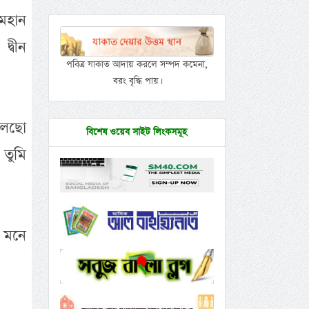
মহান
দ্বীন
পবিত্র যাকাত আদায় করলে সম্পদ কমেনা,
বরং বৃদ্ধি পায়।
বলেছো
বিশেষ ওয়েব সাইট লিংকসমূহ
তুমি
 মনে