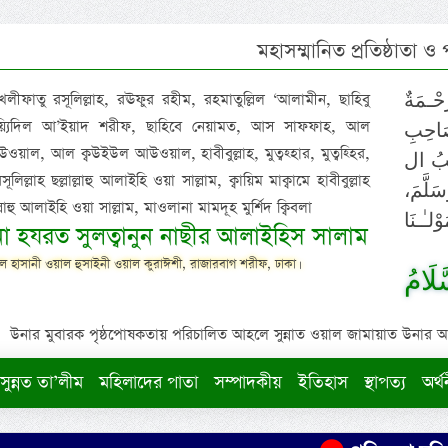
মহাসম্মানিত প্রতিষ্ঠাতা ও
 খলীফাতু রসূলিল্লাহ, রঊফুর রহীম, রহমাতুল্লিল ‘আলামীন, ছাহিবু
حْـمَةٌ
াইয়্যিদিল আ’ইয়াদ শরীফ, ছাহিবে নেয়ামত, আস সাফফাহ, আল
صَاحِبِ
ওয়াল, আল ক্বউইউল আউওয়াল, হাবীবুল্লাহ, মুত্বহ্হার, মুত্বহ্হির,
ِيْبُ ال
িল্লাহ ছল্লাল্লাহু আলাইহি ওয়া সাল্লাম, ক্বায়িম মাক্বামে হাবীবুল্লাহ
سَلَّمَ
াল্লাহু আলাইহি ওয়া সাল্লাম, মাওলানা মামদূহ মুর্শিদ ক্বিবলা
لـٰـنَا
ুনা হযরত সুলত্বানুন নাছীর আলাইহিস সালাম
 হাসানী ওয়াল হুসাইনী ওয়াল কুরাঈশী, রাজারবাগ শরীফ, ঢাকা।
لَامُ
উনার মুবারক পৃষ্ঠপোষকতায় পরিচালিত আহলে সুন্নাত ওয়াল জামায়াত উনার আক্বীদ
সুন্নত তা’লীম
মহিলাদের পাতা
সম্পাদকীয়
ইতিহাস
স্থাপত্য
অর্থ