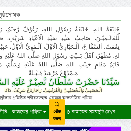
 পৃষ্ঠপোষক
خَلِيْفَةُ اللهِ، خَلِيْفَةُ رَسُوْلِ اللهِ، رَءُوْفٌ رَّحِيْمٌ، رَ
لِّلْعَالَـمِيْـنَ، صَاحِبُ سَيِّدِ سَيِّدِ الْاَعْيَادِ شَرِيْفٍ، 
نِعْمَتْ، اَلسَّفَّا حُ، اَلْـجَبَّارِىُّ الْاَوَّلُ، اَلْـقَوِىُّ الْاَوَّلُ، حَب
لهِ، مُطَهِّرٌ، اَهْلُ بَــيْتِ رَسُوْلِ اللهِ صَلَّى اللهُ عَلَيْهِ وَ،
قَائِمُ مَقَامِ حَبِيْبِ اللهِ صَلَّى اللهُ عَلَيْهِ وَسَلَّمَ، مَوْ
مَـمْدُوْحْ مُرْشِدْ قِـبْـلَةْ
سَيِّدُنَا حَضْرَتْ سُلْطَانٌ نَّصِيْـرٌ عَلَيْهِ السَّ
اَلْـحَسَنِـىُّ وَالْـحُسَيْنِـىُّ وَالْقُرَيْشِىُّ، رَاجَارْبَاغُ شَرِيْفٌ، دَاكَا
ায় প্রতিষ্ঠিত শরীয়তসম্মত একমাত্র আন্তর্জাতিক পত্রিকা
নীতি
আজকের পত্রিকা
নামাজের সময়সুচি দেখুন
খোঁজ
করুন