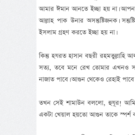
আমার ঈমান আনতে ইচ্ছা হয় না। আপনার
আল্লাহ পাক উনার অসন্তুষ্টিজনক। সন্
ইসলাম গ্রহণ করতে ইচ্ছা হয় না।
কিন্তু হযরত হাসান বছরী রহমতুল্লাহি আ
সত্য, তবে মনে রেখ তোমার এখনও সম
নাজাত পাবে। আগুন থেকেও রেহাই পাবে
তখন সেই শামাউন বললো, হুযূর! আমি
একটা খেয়াল হয়তো আগুন তাকে স্পর্শ 