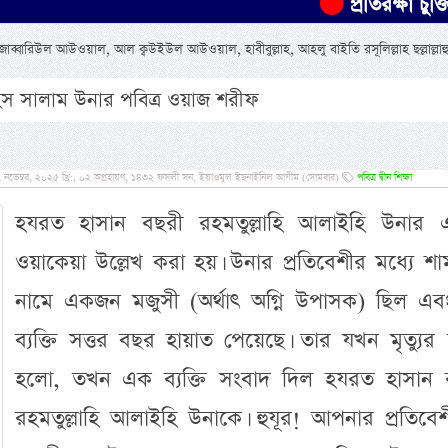
প্রতিরক্ষা চুক্তিতে সৌদি
্বারিউল আউওয়াল, আল ক্বউইউল আউওয়াল, হাবীবুল্লাহ, আহলু বাইতি রসূলিল্লাহ ছল্লাল্লাহ
হিস সালাম উনার পবিত্র ওয়াজ শরীফ
নভেম্বর, ২০২৫ খ্রি:, ০২ অগ্রহায়ণ, ১৪৩২ ফসলী সন, ইয়াওমুল ইছনাইনিল আযীম (সোমবার)
পবিত্র দ্বীন শিক্ষা
হযরত হাসান বছরী রহমতুল্লাহি আলাইহি উনার 
ওয়াকেয়া উল্লেখ করা হয়। উনার প্রতিবেশীর মধ্যে শ
নামে একজন মজুসী (অর্থাৎ অগ্নি উপাসক) ছিল এব
ব্যক্তি সত্তর বছর হায়াত পেয়েছে। তার যখন মৃত্যু
হলো, তখন এক ব্যক্তি সংবাদ দিল হযরত হাসান 
রহমতুল্লাহি আলাইহি উনাকে। হুযূর! আপনার প্রতিবে