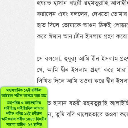
হযরত হাসান বছরী রহমতুল্লাহি আলাইহ
করালেন এবং বললেন, দেখতো তোমার আ
হাত দিলে তোমাকে আগুন ঠিকই পোড়াবে
করে ঈমান আন। দ্বীন ইসলাম গ্রহণ করো
সে বললো, হুযূর! আমি দ্বীন ইসলাম গ্
যে, আমি দ্বীন ইসলাম গ্রহণ করে 
লিখিত দিলে আমি তওবা করে দ্বীন ইসলা
মহাসম্মানিত ১২ই রবিউল
আউয়াল শরীফ আসতে আর মাত্র
হযরত হাসান বছরী রহমতুল্লাহি আলাই
মহাপবিত্র ও মহাসম্মানিত
সাইয়্যিদু সাইয়্যিদিল আ’দাদ
দিলেন, তুমি যদি খালেছভাবে তওবা কর
শরীফ পবিত্র ১২ই রবীউল
আউওয়াল শরীফ ১৪৪৮ হিজরীর
সম্ভাব্য তারিখ- ২৭ ছালিছ