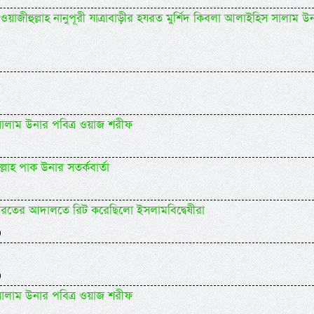
য়াজীহুল্লাহ নানুপূরী যাত্রাবাড়ীর হযরত মুর্শিদ কিবলা আলাইহিস সালাম উ
 সালাম উনার পবিত্র ওয়াজ শরীফ
লাহ পাক উনার সতর্কবার্তা
ারতের আদালতে রিট করেছিলো ইসলামবিদ্বেষীরা
)
)
 সালাম উনার পবিত্র ওয়াজ শরীফ