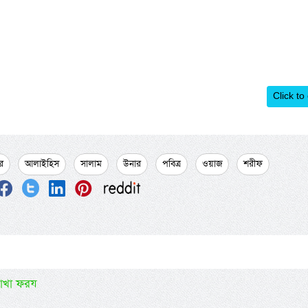
Click to
র
আলাইহিস
সালাম
উনার
পবিত্র
ওয়াজ
শরীফ
রাখা ফরয