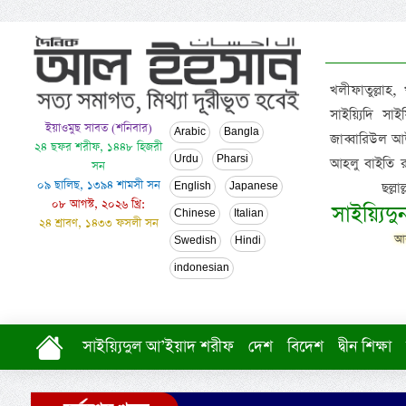
খলীফাতুল্লাহ,
সাইয়্যিদি স
ইয়াওমুছ সাবত (শনিবার)
Arabic
Bangla
জাব্বারিউল আউ
২৪ ছফর শরীফ, ১৪৪৮ হিজরী
Urdu
Pharsi
আহলু বাইতি রসূল
সন
০৯ ছালিছ, ১৩৯৪ শামসী সন
ছল্ল
English
Japanese
০৮ আগস্ট, ২০২৬ খ্রি:
সাইয়্যিদ
Chinese
Italian
২৪ শ্রাবণ, ১৪৩৩ ফসলী সন
আল
Swedish
Hindi
indonesian
সাইয়্যিদুল আ’ইয়াদ শরীফ
দেশ
বিদেশ
দ্বীন শিক্ষা