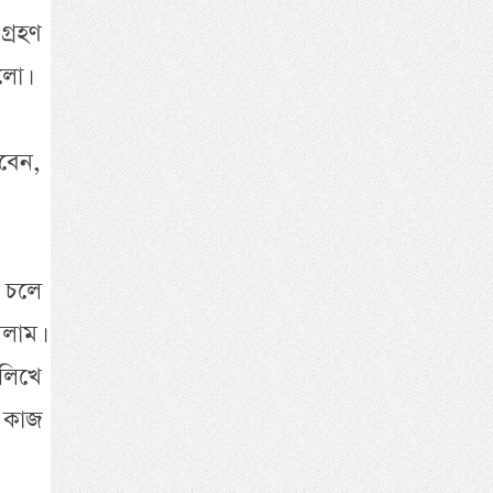
্রহণ
লো।
বেন,
 চলে
লাম।
লিখে
 কাজ