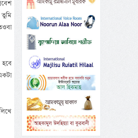
রবেশ
তুমি
তওবা
ে হবে
একটা
লিখে