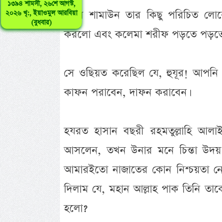
১৩৯৪ শামসী, ২৬শে আগস্ট,
তখন শামাউন তার কিছু পরিচিত লোকের
২০২৬ খৃ:, ইয়াওমুল আরবিয়া
(বুধবার)
করলো এবং কলেমা শরীফ পড়তে পড়তে ম
সে ওছিয়ত করেছিল যে, হুযূর! আপন
কাফন পরাবেন, দাফন করাবেন।
হযরত হাসান বছরী রহমতুল্লাহি আলা
আসলেন, তখন উনার মনে চিন্তা উদয়
আমারইতো নাজাতের কোন নিশ্চয়তা ন
দিলাম যে, মহান আল্লাহ পাক তিনি ত
হলো?