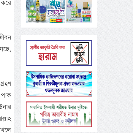
 করে
জীবন
েছে,
্রহণ
 পাক
 উনার
ল্লাহ
েখলে