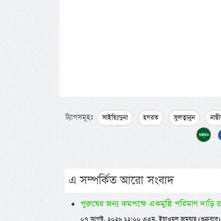
ট্যাগসমূহঃ
সাইয়্যিদুনা
হযরত
সুলত্বানুন
নাছী
এ সম্পর্কিত আরো সংবাদ
পুরুষের জন্য কমপক্ষে একমুষ্ঠি পরিমাণ দাড়ি 
০৭ আগস্ট, ২০২৬ ১২:০০ এএম, ইয়াওমুল জুমুয়াহ (শুক্রবার)